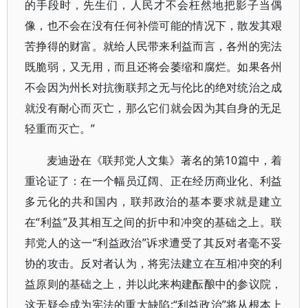
的手段时，先生们，人民才不会枉然地把影子当偶
像，也不会在没有任何补偿可能的情况下，散发其艰
苦挣得的财富。就给人民带来利益而言，各州的宪法
既脆弱，又无用，而且还将会萎缩和腐烂。如果各州
不会因为州长对抗衡联邦之无与伦比的绝对统治之成
就没有耐心而灭亡，那么它们就会因为其自身的无足
轻重而灭亡。”
麦迪逊在《联邦党人文集》著名的第10篇中，着
重论证了：在一个幅员辽阔、正在经历商业化、利益
多元化的共和国内，联邦政治的基本要求就是建立
在“利益”及其相互之间的折中和冲突的基础之上。联
邦党人的这一“利益政治”诉求遭受了其反对者毫不妥
协的攻击。反对者认为，将宪法建立在互相冲突的利
益原则的基础之上，并以此来构建酝酿中的参议院，
这无疑会成为宪法的重大缺陷;“利益政治”将从根本上