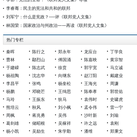
李睿骞：民主的宪法和共和的联邦
刘军宁：什么是宪政？──评《联邦党人文集》
林国荣：国家政治与州政治——再读《联邦党人文集》
热门专栏
秦晖
陈行之
郑永年
龙应台
丁学良
曹林
鄢烈山
傅国涌
陈嘉映
黄宗智
于建嵘
陈志武
徐贲
郭宇宽
马立诚
杨祖陶
沈志华
向继东
赵汀阳
戴建业
李昌平
张鸣
杨奎松
王海光
周濂
杨鹏
邓晓芒
王缉思
陈奉孝
郭世佑
马玲
王振东
狄马
袁伟时
史啸虎
熊培云
秋风
刘小枫
孟令伟
雷一宁
周枫
蒋兆勇
吴伟
沙叶新
刘瑜
葛剑雄
储昭根
吴稼祥
许之远
袁刚
杨小凯
吴励生
朱学勤
潘维
郑秉文