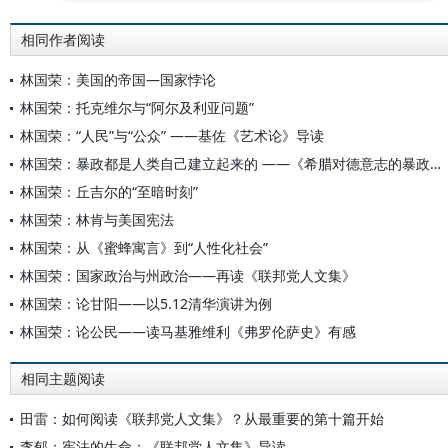
相同作者阅读
林国荣：美国的帝国—国家悖论
林国荣：托克维尔与“阿尔及利亚问题”
林国荣：“人民”与“公众” ——基佐《艺术论》导读
林国荣：暴政都是人类自己建立起来的 ——《希腊对德意志的暴政》译者导读
林国荣：丘吉尔的“至暗时刻”
林国荣：林肯与美国宪法
林国荣：从《蜜蜂寓言》到“人性化社会”
林国荣：国家政治与州政治——再读《联邦党人文集》
林国荣：论甘阳——以5.12清华演讲为例
林国荣：论公民——读马基雅维利《弗罗伦萨史》有感
相同主题阅读
田雷：如何阅读《联邦党人文集》？从最重要的第十篇开始
李郁：宪法的生命：《联邦党人文集》导读