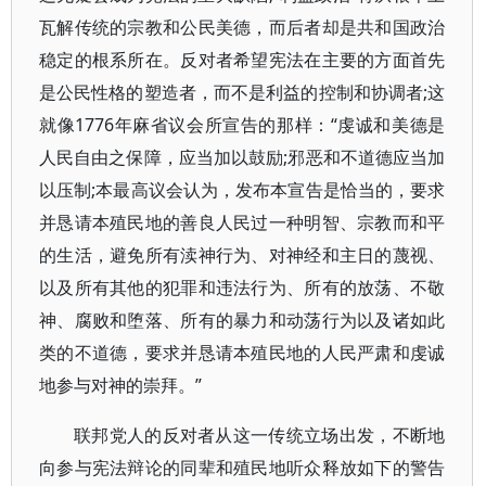
瓦解传统的宗教和公民美德，而后者却是共和国政治
稳定的根系所在。反对者希望宪法在主要的方面首先
是公民性格的塑造者，而不是利益的控制和协调者;这
就像1776年麻省议会所宣告的那样：“虔诚和美德是
人民自由之保障，应当加以鼓励;邪恶和不道德应当加
以压制;本最高议会认为，发布本宣告是恰当的，要求
并恳请本殖民地的善良人民过一种明智、宗教而和平
的生活，避免所有渎神行为、对神经和主日的蔑视、
以及所有其他的犯罪和违法行为、所有的放荡、不敬
神、腐败和堕落、所有的暴力和动荡行为以及诸如此
类的不道德，要求并恳请本殖民地的人民严肃和虔诚
地参与对神的崇拜。”
联邦党人的反对者从这一传统立场出发，不断地
向参与宪法辩论的同辈和殖民地听众释放如下的警告