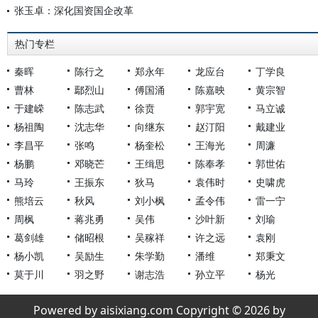
张玉卓：深化国资国企改革
热门专栏
秦晖
陈行之
郑永年
龙应台
丁学良
曹林
鄢烈山
傅国涌
陈嘉映
黄宗智
于建嵘
陈志武
徐贲
郭宇宽
马立诚
杨祖陶
沈志华
向继东
赵汀阳
戴建业
李昌平
张鸣
杨奎松
王海光
周濂
杨鹏
邓晓芒
王缉思
陈奉孝
郭世佑
马玲
王振东
狄马
袁伟时
史啸虎
熊培云
秋风
刘小枫
孟令伟
雷一宁
周枫
蒋兆勇
吴伟
沙叶新
刘瑜
葛剑雄
储昭根
吴稼祥
许之远
袁刚
杨小凯
吴励生
朱学勤
潘维
郑秉文
莫于川
羽之野
谢志浩
孙立平
杨光
Powered by aisixiang.com Copyright © 2026 by