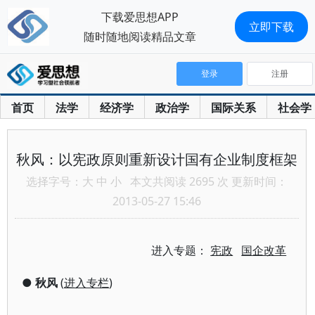
下载爱思想APP
立即下载
随时随地阅读精品文章
登录
注册
首页
法学
经济学
政治学
国际关系
社会学
秋风：以宪政原则重新设计国有企业制度框架
选择字号：
大
中
小
本文共阅读 2695 次 更新时间：
2013-05-27 15:46
进入专题：
宪政
国企改革
●
秋风
(
进入专栏
)