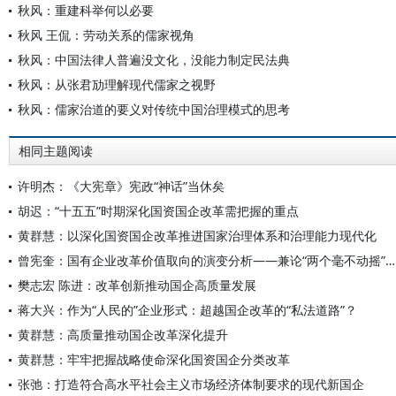
秋风：重建科举何以必要
秋风 王侃：劳动关系的儒家视角
秋风：中国法律人普遍没文化，没能力制定民法典
秋风：从张君劢理解现代儒家之视野
秋风：儒家治道的要义对传统中国治理模式的思考
相同主题阅读
许明杰：《大宪章》宪政“神话”当休矣
胡迟：“十五五”时期深化国资国企改革需把握的重点
黄群慧：以深化国资国企改革推进国家治理体系和治理能力现代化
曾宪奎：国有企业改革价值取向的演变分析——兼论“两个毫不动摇”之间的关系
樊志宏 陈进：改革创新推动国企高质量发展
蒋大兴：作为“人民的”企业形式：超越国企改革的“私法道路”？
黄群慧：高质量推动国企改革深化提升
黄群慧：牢牢把握战略使命深化国资国企分类改革
张弛：打造符合高水平社会主义市场经济体制要求的现代新国企