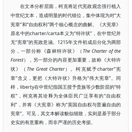
在文本分析层面，柯克将近代宪政观念强行植入
“大
中世纪文本，造成明显的时代错位，集中体现为对
宪章”和“自由权利”两个核心概念的曲解。《大宪章》
原名中的charter/carta本义为“特许状”，在中世纪并
无“宪章”的宪政意涵。1215年文件初成后分化为两部
分，一部分称《森林特许状》（
The Charter of the
Forest
），另一部分的内容更加重要，故称《大特许
The Great Charter
charter“宪
状》（
）。柯克赋予
章”含义，更把《大特许状》升格为“伟大宪章”。同
样，liberty在中世纪指国王授予贵族等少数阶层的“特
权”，柯克将其诠释为全体臣民广泛享有的“自由权
利”，并将《大宪章》称为“英国自由权与普遍自由的
宪章”。可见，其文本解读貌似细致，实则是基于部分
史实的有意重构，而非严谨的历史考据。