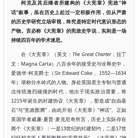
“神
柯克及其后继者所建构的《大宪章》宪政
话”叙事，虽在历史上起过一定积极作用，但从严肃
的历史学研究立场审视，终究是特定时代意识形态的
产物。言必称《大宪章》的宪政史学说，实则是一场
持续四百年的学术迷思。
The Great Charter
在《大宪章》（英文：
；拉丁
Magna Carta
文：
）八百余年的接受史与诠释史中，
爱德华
·
柯克爵士（
Sir Edward Coke
，
1552—1634
年）堪称分水岭式的人物。身处英国君主专制与普通
法传统激烈碰撞的时代，他出于现实政治需要，将
1215
年诞生的封建协议《大宪章》，塑造成
“
自由基
石
”
与
“
宪政图腾
”
，由此开创《大宪章》
“
神话
”
。正如
英国学者威廉
·
夏普
·
麦克尼奇所言，历史上实际存在
两个《大宪章》：一是
13
世纪的封建契约，二是
17
世
纪经柯克等人重新阐释的
“
宪章符号
”
。《大宪章》
“
神