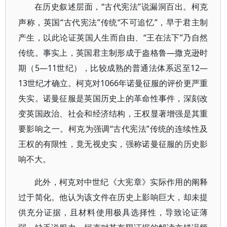
“古代宪法”说漏洞百出。柯克
在历史叙述层面，
声称，英国“古代宪法”传统“不可追忆”，早于君主制
产生，以此论证英国人生而自由、“王在法下”乃自然
传统。事实上，英国君主制形成于盎格鲁—撒克逊时
期（5—11世纪），比较成熟的普通法体系迟至12—
13世纪才确立。柯克对1066年诺曼征服的评价更严重
失实。诺曼征服是英国历史上的革命性事件，深刻改
变英国政治、社会和经济结构，王权显著增强是其重
要影响之一。柯克为强调“古代宪法”传统的连续性及
王权的有限性，竟无视史实，强称诺曼征服的历史影
响不大。
此外，柯克对中世纪《大宪章》实际作用的阐释
过于简化。他认为该文件在历史上影响巨大，却未提
供充分证据，且材料使用极具选择性，导致论证薄