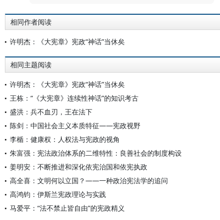
相同作者阅读
许明杰：《大宪章》宪政“神话”当休矣
相同主题阅读
许明杰：《大宪章》宪政“神话”当休矣
王栋：“《大宪章》连续性神话”的知识考古
盛洪：兵不血刃，王在法下
陈剑：中国社会主义本质特征——宪政视野
李楯：健康权：人权法与宪政的视角
朱富强：宪法政治体系的二维特性：良善社会的制度构设
姜明安：不断推进和深化依宪治国和依宪执政
高全喜：文明何以立国？——一种政治宪法学的追问
高鸿钧：伊斯兰宪政理论与实践
马爱平：“法不禁止皆自由”的宪政精义