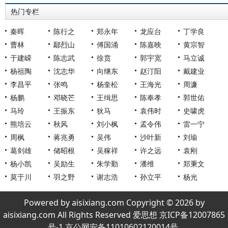
热门专栏
秦晖
陈行之
郑永年
龙应台
丁学良
曹林
鄢烈山
傅国涌
陈嘉映
黄宗智
于建嵘
陈志武
徐贲
郭宇宽
马立诚
杨祖陶
沈志华
向继东
赵汀阳
戴建业
李昌平
张鸣
杨奎松
王海光
周濂
杨鹏
邓晓芒
王缉思
陈奉孝
郭世佑
马玲
王振东
狄马
袁伟时
史啸虎
熊培云
秋风
刘小枫
孟令伟
雷一宁
周枫
蒋兆勇
吴伟
沙叶新
刘瑜
葛剑雄
储昭根
吴稼祥
许之远
袁刚
杨小凯
吴励生
朱学勤
潘维
郑秉文
莫于川
羽之野
谢志浩
孙立平
杨光
Powered by aisixiang.com Copyright © 2026 by
aisixiang.com All Rights Reserved 爱思想 京ICP备12007865
号-1 京公网安备11010602120014号.