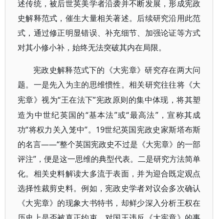
述传统，被后世英美学者沿袭并不断发展，形成宪政
史解释范式，催生大量相关著述。后续研究沿用此范
式，通过修正明显错误、补充细节、加强论证等方式
对其小修小补，始终无法突破其内在局限。
宪政史解释范式下的《大宪章》研究存在两大问
题。一是先入为主的思维惯性。相关研究往往将《大
“王在法下”宪政原则的集中体现，将其塑
宪章》视为
造为中世纪英国的“基本法”或“最高法”，宣称其成
功“将权力关入笼中”。19世纪英国宪政史家斯塔布斯
的名言——“整个英国宪政史不过是《大宪章》的一部
评注”，便是这一思维的典型代表。二是研究方法简单
化。相关史料解读大多流于表面，并为迎合既定观点
选择性裁剪史料。例如，宪政史学者对议会多次确认
《大宪章》的现象大书特书，却鲜少深入分析王权在
历史上是否被真正约束，对国王违反《大宪章》的事