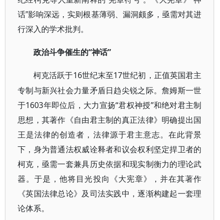
话
”
影响深远，实则根基薄弱、漏洞颇多，亟需对其进
行深入的学术批判。
“神话”
政治斗争催生的
16世纪末至17世纪初，正值英国君主
柯克活跃于
专制与新兴社会力量矛盾日趋尖锐之际。詹姆斯一世
于1603年即位后，大力宣扬“君权神授”和绝对君主制
思想，其著作《自由君主制的真正法律》明确提出国
王是法律的创造者，法律源于君主意志。在此背景
下，身为普通法权威诠释者和议会权利坚定捍卫者的
柯克，亟需一套兼具历史依据和现实制衡力的理论武
器。于是，他将目光投向《大宪章》，并在其著作
《英国法律总论》及司法实践中，逐渐构建起一套理
论体系。