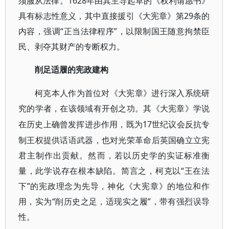
须服从法律。1628年由其主导起草的《权利请愿书》
具有标志性意义，其中直接援引《大宪章》第29条的
内容，强调“正当法律程序”，以限制国王随意拘禁臣
民、剥夺其财产的专断权力。
削足适履的宪政建构
柯克本人作为首位对《大宪章》进行深入系统研
究的学者，在该领域有开创之功。其《大宪章》学说
17世纪议会反抗专
在历史上确曾发挥进步作用，既为
制王权提供话语武器，也对光荣革命后英国确立立宪
君主制作出贡献。然而，若以历史学的实证标准衡
量，此学说存在根本缺陷。简言之，柯克以“王在法
下”的宪政理念为先导，神化《大宪章》的地位和作
用，实为“削历史之足，适现实之履”，带有强烈误导
性。