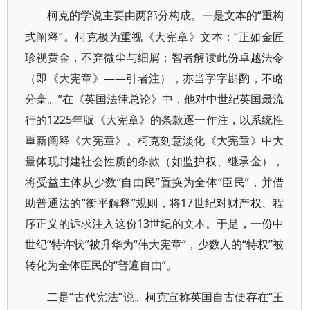
“重构
柯克的学说主要由两部分构成。一是文本的
式阐释”。柯克极为重视《大宪章》文本：“正如金匠
珍视黄金，不弃微尘与细屑；智者解读此份卓越法令
（即《大宪章》——引者注），亦当字字斟酌，不略
分毫。”在《英国法律总论》中，他对中世纪英国最流
行的1225年版《大宪章》的条款逐一作注，以系统性
重新阐释《大宪章》。柯克刻意淡化《大宪章》中大
量体现封建社会性质的条款（如监护权、继承金），
将受益主体从少数“自由民”置换为全体“臣民”，并借
助普通法的“衡平解释”规则，将17世纪对财产权、程
序正义的诉求注入这份13世纪的文本。于是，一份中
世纪“特许状”被升华为“伟大宪章”，少数人的“特权”被
转化为全体臣民的“普遍自由”。
“古代宪法”说。柯克宣称英国自古便存在“王
二是