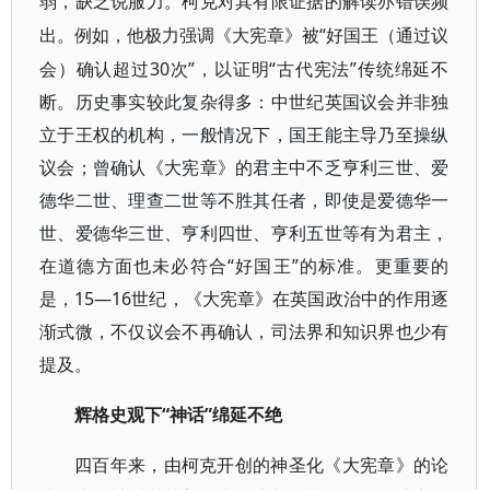
弱，缺乏说服力。柯克对其有限证据的解读亦错误频
“好国王（通过议
出。例如，他极力强调《大宪章》被
会）确认超过30次”，以证明“古代宪法”传统绵延不
断。历史事实较此复杂得多：中世纪英国议会并非独
立于王权的机构，一般情况下，国王能主导乃至操纵
议会；曾确认《大宪章》的君主中不乏亨利三世、爱
德华二世、理查二世等不胜其任者，即使是爱德华一
世、爱德华三世、亨利四世、亨利五世等有为君主，
在道德方面也未必符合“好国王”的标准。更重要的
是，15—16世纪，《大宪章》在英国政治中的作用逐
渐式微，不仅议会不再确认，司法界和知识界也少有
提及。
“神话”绵延不绝
辉格史观下
四百年来，由柯克开创的神圣化《大宪章》的论