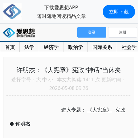
下载爱思想APP
立即下载
随时随地阅读精品文章
登录
注册
首页
法学
经济学
政治学
国际关系
社会学
许明杰：《大宪章》宪政“神话”当休矣
选择字号：
大
中
小
本文共阅读 1411 次 更新时间：
2026-05-08 09:26
进入专题：
《大宪章》
宪政
●
许明杰