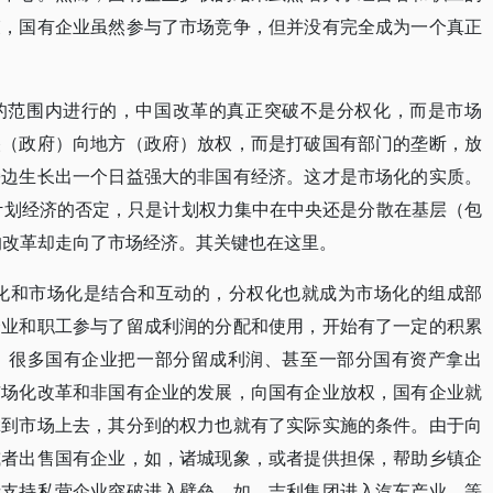
束，国有企业虽然参与了市场竞争，但并没有完全成为一个真正
的范围内进行的，中国改革的真正突破不是分权化，而是市场
央（政府）向地方（政府）放权，而是打破国有部门的垄断，放
旁边生长出一个日益强大的非国有经济。这才是市场化的实质。
致计划经济的否定，只是计划权力集中在中央还是分散在基层（包
后的改革却走向了市场经济。其关键也在这里。
权化和市场化是结合和互动的，分权化也就成为市场化的组成部
企业和职工参与了留成利润的分配和使用，开始有了一定的积累
，很多国有企业把一部分留成利润、甚至一部分国有资产拿出
市场化改革和非国有企业的发展，向国有企业放权，国有企业就
拿到市场上去，其分到的权力也就有了实际实施的条件。由于向
或者出售国有企业，如，诸城现象，或者提供担保，帮助乡镇企
者支持私营企业突破进入壁垒，如，吉利集团进入汽车产业，等