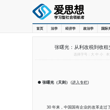
首页
法学
经济学
政治学
国际
张曙光：从利改税到收租
选择字号：
大
中
小
本文
●
张曙光（天则）
(
进入专栏
)
30 年来，中国国有企业的改革走