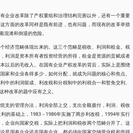
国有企业改革除了产权重组和治理结构完善以外，还有一个重要
。这方面的改革同样是既有前进，也有问题，而现有的改革举措
着混淆和倒退的危险。
三个经济范畴体现出来的。这三个范畴是税收、利润和租金。税
酬，利润是资本所有者投资经营的所得，租金是资源的贡赋或者
成本以后的毛收入。在国有企业产权改革的背后，实际上是围绕
竟国家和企业各得多少，如何分配，就成为问题的核心和焦点。
让利中的利润留成、利改税和分税制中的利税合一和暂免交利、
这种改革的题中应有之义。
收统支的管理办法，利润全部上交，支出全额拨付，利润、税收
的基础上，1983－1986年实施了两步利改税，1994年实行
一，企业向国家交税，实际上把利润和税收两个范畴分开了。这
无论是国有企业还非国有企业，都必须向国家交纳营业税和所得