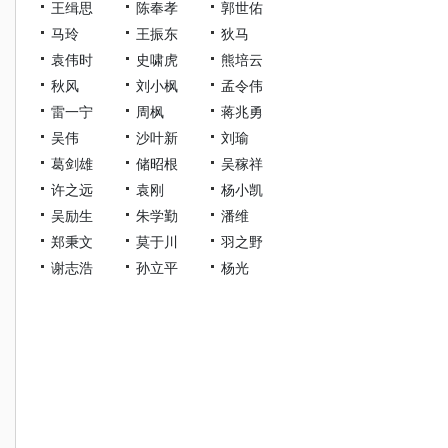
王缉思
陈奉孝
郭世佑
马玲
王振东
狄马
袁伟时
史啸虎
熊培云
秋风
刘小枫
孟令伟
雷一宁
周枫
蒋兆勇
吴伟
沙叶新
刘瑜
葛剑雄
储昭根
吴稼祥
许之远
袁刚
杨小凯
吴励生
朱学勤
潘维
郑秉文
莫于川
羽之野
谢志浩
孙立平
杨光