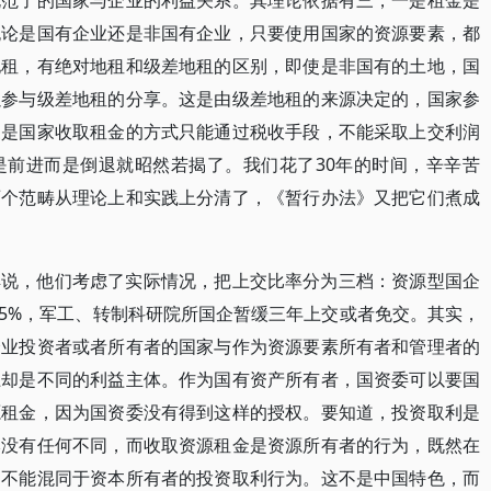
规范了的国家与企业的利益关系。其理论依据有三，一是租金是
无论是国有企业还是非国有企业，只要使用国家的资源要素，都
地租，有绝对地租和级差地租的区别，即使是非国有的土地，国
以参与级差地租的分享。这是由级差地租的来源决定的，国家参
三是国家收取租金的方式只能通过税收手段，不能采取上交利润
是前进而是倒退就昭然若揭了。我们花了30年的时间，辛辛苦
两个范畴从理论上和实践上分清了，《暂行办法》又把它们煮成
解说，他们考虑了实际情况，把上交比率分为三档：资源型国企
交5%，军工、转制科研院所国企暂缓三年上交或者免交。其实，
企业投资者或者所有者的国家与作为资源要素所有者和管理者的
上却是不同的利益主体。作为国有资产所有者，国资委可以要国
源租金，因为国资委没有得到这样的授权。要知道，投资取利是
本没有任何不同，而收取资源租金是资源所有者的行为，既然在
，不能混同于资本所有者的投资取利行为。这不是中国特色，而