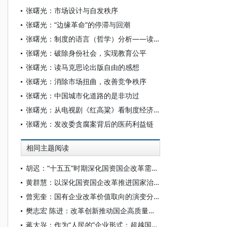
张曙光：市场设计与自发秩序
张曙光：“边缘革命”的停滞与回潮
张曙光：制度的语言（哲学）分析——读韦森教授著《语言与制序》
张曙光：破除身份社会，实现教育公平
张曙光：读马克思论出版自由的感想
张曙光：消除市场扭曲，改善竞争秩序
张曙光：中国城市化道路的是非功过
张曙光：从电视剧《红高粱》看制度经济学大道理
张曙光：发改委贪腐案背后的医药利益链
相同主题阅读
胡迟：“十五五”时期深化国资国企改革需把握的重点
黄群慧：以深化国资国企改革推进国家治理体系和治理能力现代化
曾宪奎：国有企业改革价值取向的演变分析——兼论“两个毫不动摇”之间的关系
樊志宏 陈进：改革创新推动国企高质量发展
蒋大兴：作为“人民的”企业形式：超越国企改革的“私法道路”？