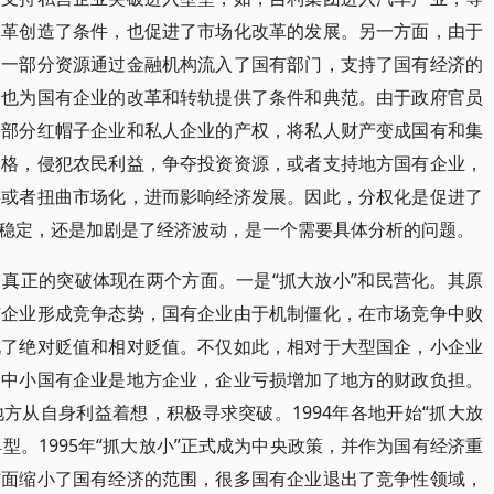
改革创造了条件，也促进了市场化改革的发展。另一方面，由于
的一部分资源通过金融机构流入了国有部门，支持了国有经济的
，也为国有企业的改革和转轨提供了条件和典范。由于政府官员
一部分红帽子企业和私人企业的产权，将私人财产变成国有和集
价格，侵犯农民利益，争夺投资资源，或者支持地方国有企业，
碍或者扭曲市场化，进而影响经济发展。因此，分权化是促进了
稳定，还是加剧是了经济波动，是一个需要具体分析的问题。
真正的突破体现在两个方面。一是“抓大放小”和民营化。其原
有企业形成竞争态势，国有企业由于机制僵化，在市场竞争中败
现了绝对贬值和相对贬值。不仅如此，相对于大型国企，小企业
分中小国有企业是地方企业，企业亏损增加了地方的财政负担。
地方从自身利益着想，积极寻求突破。1994年各地开始“抓大放
典型。1995年“抓大放小”正式成为中央政策，并作为国有经济重
方面缩小了国有经济的范围，很多国有企业退出了竞争性领域，