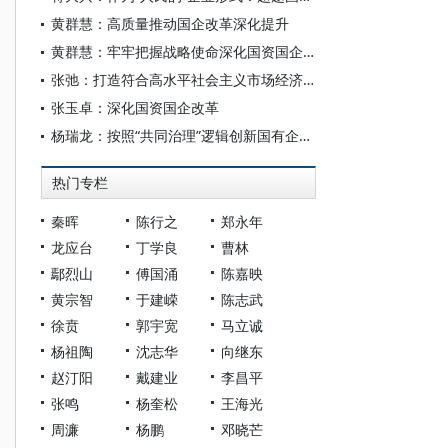
黄群慧：高质量推动国企改革深化提升
黄群慧：牢牢把握战略使命深化国资国企分类改革
张弛：打造符合高水平社会主义市场经济体制要求的现代新国企
张玉卓：深化国资国企改革
杨瑞龙：按照“共同治理”逻辑创新国有企业的治理结构
热门专栏
秦晖
陈行之
郑永年
龙应台
丁学良
曹林
鄢烈山
傅国涌
陈嘉映
黄宗智
于建嵘
陈志武
徐贲
郭宇宽
马立诚
杨祖陶
沈志华
向继东
赵汀阳
戴建业
李昌平
张鸣
杨奎松
王海光
周濂
杨鹏
邓晓芒