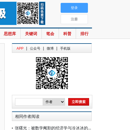
登录
注册
思想库
关键词
笔会
科普
排行
|
|
|
APP
公众号
微博
手机版
相同作者阅读
张曙光：被数学阉割的经济学与冷冰冰的自由主义：我们为什么要重读休谟与斯密？