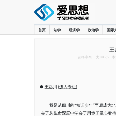
首页
法学
经济学
政治学
国际
王
选择字号：
大
中
小
本文
●
王岳川
(
进入专栏
)
我是从四川的“知识少年”而后成为
会了从生命深度中学会了用赤子童心看