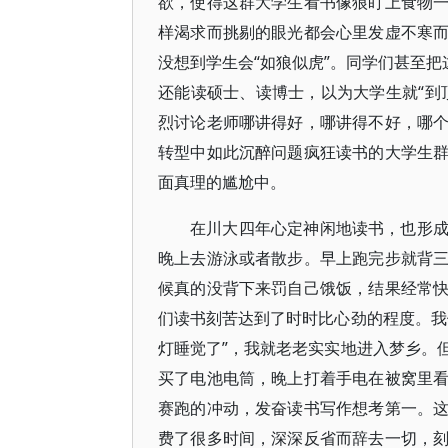
欲，使得这群大学生看书像狼盯上食物
样渴求而挑剔的眼光都会心里发虚不寒
没想到学生会“如狼似虎”。同学们甚至把
还能读硕士、读博士，以为大学生就“到
烈讨论老师哪讲得好，哪讲得不好，哪
转型中如此沉醉问题疯狂读书的大学生
面真理的尴尬中。
在川大四年心定神闲地读书，也形
晚上去游泳或者散步。早上跑完步就背
候真的没背下来罚自己饿饭，结果经常
们读书刻苦达到了时时比心劲的程度。我
灯睡觉了”，我就老老实实地进入梦乡。
买了电池电筒，晚上打着手电在被窝里
赛跑的冲动，发奋读书写作想考第一。
费了很多时间，深深反省而辞去一切，