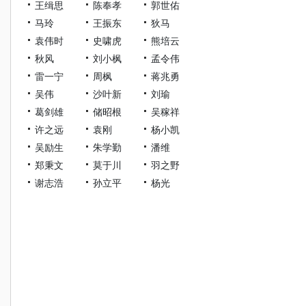
王缉思
陈奉孝
郭世佑
马玲
王振东
狄马
袁伟时
史啸虎
熊培云
秋风
刘小枫
孟令伟
雷一宁
周枫
蒋兆勇
吴伟
沙叶新
刘瑜
葛剑雄
储昭根
吴稼祥
许之远
袁刚
杨小凯
吴励生
朱学勤
潘维
郑秉文
莫于川
羽之野
谢志浩
孙立平
杨光