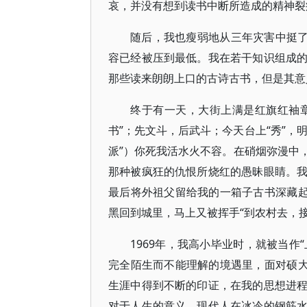
哀，并没有想到读书中断所造成的精神裂
随后，我也瘦弱地从三年灾害中挺了
容已经被压到最低。我在若干知识组成
那些读来朗朗上口的古诗古书，但是其意
终于有一天，大街上满是红旗红袖章
书”；先文斗，后武斗；今天台上“秀”，明
派”）你死我活水火不容。在硝烟弥漫中
那种被疯狂的仇恨所烧红的愚昧眼睛。
最后将外祖父留给我的一箱子古书深藏起
黑回到城里，马上又被挥手“到农村去，
1969年，我高小毕业时，就被当作
完全陌生而不能理解的境遇里，面对硕大
生涯中得到不断的印证，在我的思想进
对于人生的意义。现代人在冰冷的钢筋