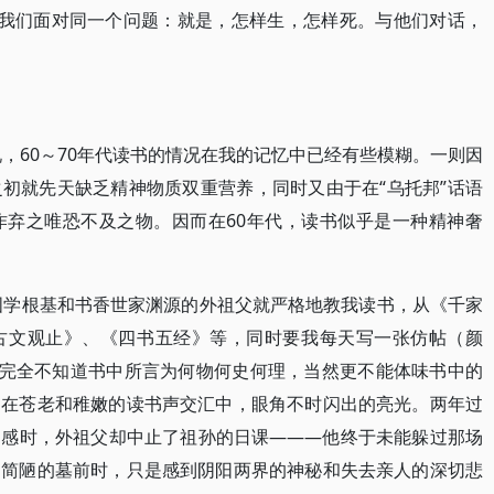
，我们面对同一个问题：就是，怎样生，怎样死。与他们对话，
说，60～70年代读书的情况在我的记忆中已经有些模糊。一则因
初就先天缺乏精神物质双重营养，同时又由于在“乌托邦”话语
作弃之唯恐不及之物。因而在60年代，读书似乎是一种精神奢
有国学根基和书香世家渊源的外祖父就严格地教我读书，从《千家
古文观止》、《四书五经》等，同时要我每天写一张仿帖（颜
—完全不知道书中所言为何物何史何理，当然更不能体味书中的
，在苍老和稚嫩的读书声交汇中，眼角不时闪出的亮光。两年过
近感时，外祖父却中止了祖孙的日课———他终于未能躲过那场
的简陋的墓前时，只是感到阴阳两界的神秘和失去亲人的深切悲