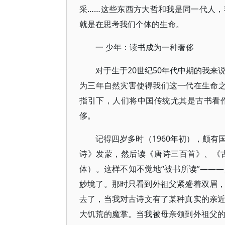
采……这些东西方大哲和我是同一代人
就是在思考我们个体的生命。
一 少年：读书成为一种奢侈
对于生于20世纪50年代中期的我来
为三年自然灾害使得我们这一代在生命之
指引下，人们将中国传统尤其是古书看
侈。
记得四岁多时（1960年初），颇
诗》发蒙，然后读《唐诗三百首》、《
体）。这样不知不觉地“被书所读”——
妙境了。那时只看到外祖父紧蹙着双眉
去了，当我对古诗文有了某种真实的亲
大饥荒的魔掌。当我被母亲领到外祖父