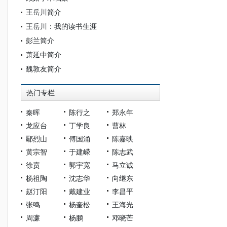
王岳川简介
王岳川：我的读书生涯
彭兰简介
萧延中简介
魏敦友简介
热门专栏
秦晖
陈行之
郑永年
龙应台
丁学良
曹林
鄢烈山
傅国涌
陈嘉映
黄宗智
于建嵘
陈志武
徐贲
郭宇宽
马立诚
杨祖陶
沈志华
向继东
赵汀阳
戴建业
李昌平
张鸣
杨奎松
王海光
周濂
杨鹏
邓晓芒