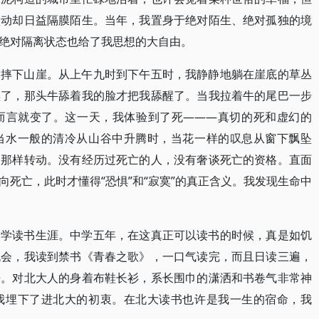
跃动却日益隔膜陌生。当年，我置身于绝对陌生、绝对孤独的境
绝对隔离状态也给了我思想的大自由。
被摔下山崖。从上午九时到下午五时，我静静地躺在崖底的草丛
黑了，那头牛舔着我的脸才把我舔醒了。当我拉着牛的尾巴一步
而言就变了。这一天，我体验到了死———真切的死和虚幻的
当水一般的清冷从山谷中升腾时，当花一样的叹息从窗下飘坠
旧那样转动。没有经历过死亡的人，没有奢谈死亡的资格。直面
死亡，此时才懂得“恐惧”和“寂寞”的真正含义。我发现生命中
中学读书生涯。中学五年，在这真正可以读书的时候，真是如饥
机会，我读到禁书《青春之歌》，一口气读完，而且日读三遍，
来。对北大人的身着布鞋长衫，系长围巾的潇洒和书卷气非常神
我埋下了进北大的初衷。在北大读书也许是我一生的宿命，我