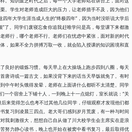
一样。知识匮乏时代之后，每一个大学老师站在讲台上，面对这
而栗。学生对老师造成巨大的压力，让老师措手不及，因为他们
这四年大学生涯当成人生的“终极四年”，因为当时没听说大学后
顶”了。同学们废寝忘食你追我赶唯学问是高，每堂课下来都激
个老师行，哪个老师不行。老师们在忧虑中紧张，面对新的时代
群体，如果不全力拼搏万取一收，就会陷入授课的知识困境和直
成了良好的锻炼习惯。每天早上在大操场上跑步四到八圈，每天
三首唐诗或一篇古文，如果没背下来的话当天早饭就免了。有时
快到中午时头饿得发晕，老师在上面讲什么都听不太清楚。同学
们一个宿舍上下铺十人，一到晚上十一点熄灯，室长就说：“关
但后来觉得怎么也考不过其他几位同学，仔细观察才发现他们都
看书复习到凌晨三四点。老大哥们感到岁月荒废，有一种与时间
这对我刺激很大，想想自己自从做了川大校学生会主席实在是浪
刻苦努力静心读书，晚上也开始在被窝中看书复习，最后取得优