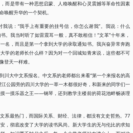
书，而是带有一种思想启蒙、人格唤醒和心灵震撼等革命性因素
命唤醒升华的一个契机。
对我说：“我手上有重要的挂号信，你怎么谢我”。我说：什么
书。我当时听了如雷震耳一般，真不敢相信！“文革”十年来，
第一名，而且是第一个拿到大学的录取通知书。我兴奋异常奔跑
？大学的老师长什么样？因为对一个回城知青来说，这些都不可
像登天一样难。
到川大中文系报名。中文系的老师都出来看“第一个来报名的高
望江公园旁的四川大学的一草一木都很好奇，和新来的同学们一
轻摸一摸乐器之王——钢琴，还到教学主楼前的荷花池畔畅谈理
文系最热门，而国际关系、财经、法律，都没有文史哲热。77
不安，彻底改变了大学的读书风尚。新大学生的无与伦比的求知