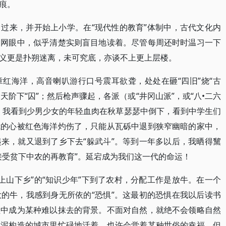
痕。
过来，并开始上小学。在“现代性的教育”体制中，古代文化内
的网眼中，似乎清楚实则盲目地读着。尽管每周还时时温习一下
义更是扑朔迷离，未可究底，亦谈不上更上层楼。
红海洋，高音喇叭游行口号震耳欲聋，处处在砸“四旧”烧“古
天阶下“囚”；然后枪声骤起，各派（或“井冈山派”，或“八•二六
，我看到少男少女的年轻血肉在秋草瑟瑟中倒下，看到中学生们
我的心被红色海洋灼伤了，只能从瓦砾中退到狭窄幽暗的家中，
来，就又退到了乡下去“躲武斗”。等到一年多以后，我晒得黧
接受贫下中农的再教育”。延宕成为我们这一代的命运！
“上山下乡”的“知识少年”下到了农村，分配工作是放牛。在一个
的牛，我感到身无所依的“恐惧”。这最初的恐惧在我以后读书
程中成为某种难以抹去的背景。不面对自然，就绝不会领略自然
水泥构造的城市里忙碌地活着，也许会觉着某种世俗的幸福，但