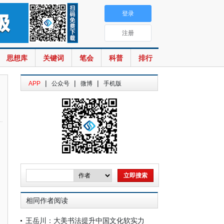
登录
注册
思想库
关键词
笔会
科普
排行
|
|
|
APP
公众号
微博
手机版
相同作者阅读
王岳川：大美书法提升中国文化软实力