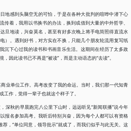
复一日地感到头脑空无的可怕，于是在各种大批判的喧哗中潜下心
”流传着，我用以书换书的办法，换到或借到大量的中外哲学、
宵达旦地读，兴奋莫名，甚至有好多次晚上将手电筒照得直流水
停电）。遇到好书，对方实在不换，只能几个朋友轮流用复写纸
，我沉下心过我的读书和书画音乐生活。这期间在经历了太多政
，因此读书已不再是“被读”，而是主动语态的“去读”。
县某商业单位工作。高考改变了我的命运。当时，我们那一代知青
或工作，觉得一辈子也就这个样子了。
，深秋的早晨跑完八公里下山时，远远听见“新闻联播”说今年
可以报名参加高考。我听后特别兴奋，因为每个人都可以有资格
推荐，“单位同意，领导批示”就成了，而我们似乎与此无关。这