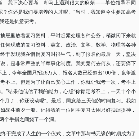
考！我下决心要考，却马上遇到很大的麻烦——单位领导不同
呢？你还是我们要培养的人才呢。”当时，我知道今生参加高考
我还是执意要考。
时抽屉里放着复习资料，平时赶紧处理各种公务，稍微闲下来就
有任何现成的复习资料，英文、政治、文学、数学、物理等各种
导终于发现我在悄悄复习时很生气，到了报名的最后一天，坚决
一说，是非常严整的半军事化制度。我究竟何去何从，还要痛下
上，今年全国只招26万人，报名人数已经超出100倍，竞争激
定考不上。但是为了让自己安心工作，你就让我考一次，考不上
。”结果他低估了我的能力，心想“你肯定考不上，一天十个小
个月了，你还没动呢”。最后，同意给三天假的时间复习。我如
犹如战斗前夕一般。记得我的一位同学复习太困只好抽烟提神，
两个手指之间烧了一个洞。
使我终于完成了人生的一个仪式，文革中那与书无缘的时期成为了