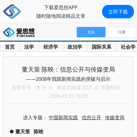
下载爱思想APP
立即下载
随时随地阅读精品文章
登录
注册
首页
法学
经济学
政治学
国际关系
社会学
董天策 陈映：信息公开与传媒变局
——2008年我国新闻实践的突破与启示
选择字号：
大
中
小
本文共阅读 3021 次 更新时间：
2009-03-27 16:00
进入专题：
中国新闻实践
信息公开
传媒变局
●
董天策
陈映