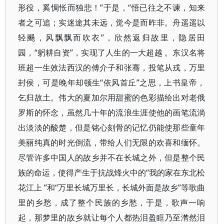
形役，奚惆怅而独悲！”于是，“悟已往之不谏，知来
者之可追；实迷途其未远，觉今是而昨非。舟遥遥以
轻颺，风飘飘而吹衣”，欣然返归故里，隐居田
园，“躬耕自资”，实现了人生的一大超越 。东汉名将
班超一生效法西汉的傅介子和张骞，投笔从戎，万里
封侯，可是晚年却顿生“依风首丘”之思，上书皇帝，
乞归故土。伟大的夏加尔用甜蜜的色彩描绘出对老俄
罗斯的怀念，虽然几十年的流浪生涯使他的画笔流淌
出淡淡的酸楚，但是铭心刻骨的记忆仍能使那些童年
美丽纯真的时光倒流，带给人们无限的欢喜和缅怀。
尽管许多中国人的故乡并不在长城之外，但是整个民
族的命运，使得产生于抗战烽火中的“我的家在东北松
花江上 ”和“万里长城万里长，长城外面是故乡”等歌曲
里的乡愁，成了整个民族的乡愁，于是，歌声一响
起，那梦里的故乡就让每个人都热泪盈眶乃至潸然泪