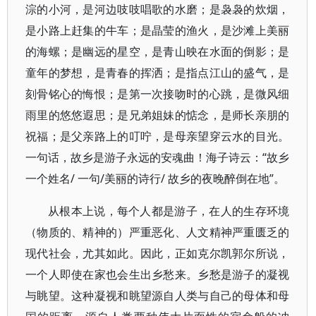
淙的小河，是河边吱吱唱歌的水磨；是袅袅的炊烟，
是小路上赶集的牛车；是晶莹的渔火，是沙滩上美丽
的海螺；是幽远的星空，是青山映在水面的倒影；是
童年的梦想，是青春的挥洒；是指点江山的盛气，是
刻骨铭心的悔恨；是第一次接吻时的心跳，是微风细
雨里的悠悠遐思；是兄弟姐妹的惦念，是师长亲朋的
祝福；是父亲路上的叮咛，是母亲望穿云水的目光。
一句话，故乡是游子永远的安魂曲！海子诗云：“故乡
一个姓名/ 一句/美丽的诗行/ 故乡的夜晚醉倒在地”。
从根本上说，每个人都是游子，在人的生存环境
（物质的、精神的）严重恶化、人文精神严重匮乏的
现代社会，尤其如此。因此，正如克尔凯郭尔所说，
一个人即使在家也会生出乡愁来。乡愁是游子的凝视
与眺望。这种凝视和眺望源自人类与自己的母体和母