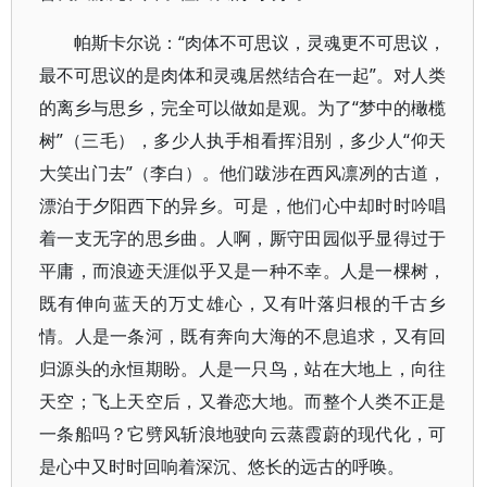
帕斯卡尔说：“肉体不可思议，灵魂更不可思议，
最不可思议的是肉体和灵魂居然结合在一起”。对人类
的离乡与思乡，完全可以做如是观。为了“梦中的橄榄
树”（三毛），多少人执手相看挥泪别，多少人“仰天
大笑出门去”（李白）。他们跋涉在西风凛冽的古道，
漂泊于夕阳西下的异乡。可是，他们心中却时时吟唱
着一支无字的思乡曲。人啊，厮守田园似乎显得过于
平庸，而浪迹天涯似乎又是一种不幸。人是一棵树，
既有伸向蓝天的万丈雄心，又有叶落归根的千古乡
情。人是一条河，既有奔向大海的不息追求，又有回
归源头的永恒期盼。人是一只鸟，站在大地上，向往
天空；飞上天空后，又眷恋大地。而整个人类不正是
一条船吗？它劈风斩浪地驶向云蒸霞蔚的现代化，可
是心中又时时回响着深沉、悠长的远古的呼唤。