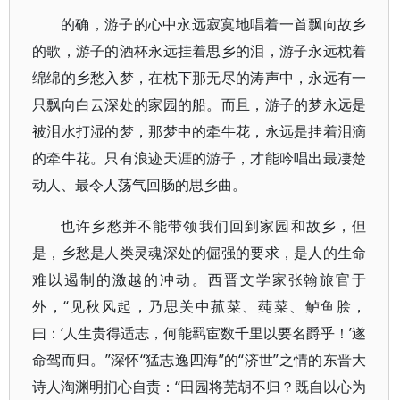
的确，游子的心中永远寂寞地唱着一首飘向故乡
的歌，游子的酒杯永远挂着思乡的泪，游子永远枕着
绵绵的乡愁入梦，在枕下那无尽的涛声中，永远有一
只飘向白云深处的家园的船。而且，游子的梦永远是
被泪水打湿的梦，那梦中的牵牛花，永远是挂着泪滴
的牵牛花。只有浪迹天涯的游子，才能吟唱出最凄楚
动人、最令人荡气回肠的思乡曲。
也许乡愁并不能带领我们回到家园和故乡，但
是，乡愁是人类灵魂深处的倔强的要求，是人的生命
难以遏制的激越的冲动。西晋文学家张翰旅官于
外，“见秋风起，乃思关中菰菜、莼菜、鲈鱼脍，
曰：‘人生贵得适志，何能羁宦数千里以要名爵乎！’遂
命驾而归。”深怀“猛志逸四海”的“济世”之情的东晋大
诗人淘渊明扪心自责：“田园将芜胡不归？既自以心为