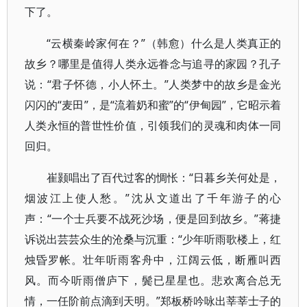
下了。
“云横秦岭家何在？”（韩愈）什么是人类真正的
故乡？哪里是值得人类永远眷念与追寻的家园？孔子
说：“君子怀德，小人怀土。”人类梦中的故乡是金光
闪闪的“麦田”，是“流着奶和蜜”的“伊甸园”，它昭示着
人类永恒的普世性价值，引领我们的灵魂和肉体一同
回归。
崔颢唱出了百代过客的惆怅：“日暮乡关何处是，
烟波江上使人愁。”沈从文道出了千年游子的心
声：“一个士兵要不战死沙场，便是回到故乡。”蒋捷
诉说出芸芸众生的沧桑与沉重：“少年听雨歌楼上，红
烛昏罗帐。壮年听雨客舟中，江阔云低，断雁叫西
风。而今听雨僧庐下，鬓已星星也。悲欢离合总无
情，一任阶前点滴到天明。”郑板桥吟咏出莘莘士子的