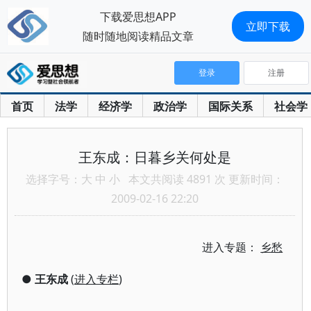
下载爱思想APP
立即下载
随时随地阅读精品文章
登录
注册
首页
法学
经济学
政治学
国际关系
社会学
王东成：日暮乡关何处是
选择字号：
大
中
小
本文共阅读 4891 次 更新时间：
2009-02-16 22:20
进入专题：
乡愁
●
王东成
(
进入专栏
)