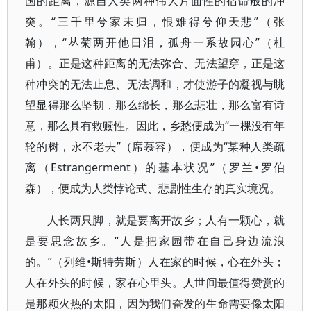
国的距离，源自人类两种伟大片面性的宿命般的冲
突。“三千里兮家未归，恨难得兮仰天悲”（张
翰），“丛菊两开他日泪，孤舟一系故园心”（杜
甫）。正是这种距离的无法弥合、无法望穿，正是这
种冲突的无法止息、无法调和，才使游子的凝视与眺
望显得那么坚韧，那么绵长，那么悲壮，那么富有诗
意，那么具有救赎性。因此，乡愁便成为“一棵没有年
轮的树，永不老去”（席慕容），便成为“某种人类疏
离（Estrangerment）的基本状况”（罗兰•罗伯
森），便成为人类悖论式、悲剧性生存的真实境况。
人长两只脚，就是要离开故乡；人有一颗心，就
是要思念故乡。“人是把家园带在自己身边流浪
的。”（列维•斯特劳斯）人在家的时候，心在外头；
人在外头的时候，家在心里头。人世间最值得赞赏的
是那颗火热的太阳，因为我们奋发的生命需要像太阳