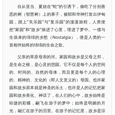
自从亚当、夏娃在“蛇”的引诱下，偷吃了分别善
恶的树（智慧树）上的果子，被耶和华神打发出伊甸
园，踏上“失乐园”与“复乐园”的漫漫旅程，人类便
把“家园”和“故乡”揣进了心里，埋进了梦中。一缕与
生俱来的绵绵的乡愁（Nostalgia），便是人类的一
首相伴始终的绵绵的生命之歌。
父亲的草原母亲的河。家园和故乡是父母之邦，
是生命之根，是心灵的憩园。它不仅是每个人的空间
的、时间的、自然的母体，而且更是每个人的心理
的、精神的、文化的（即人文意义的）母国。也许家
园和故乡原本就是神圣的乐土，也许是人的记忆把家
园和故乡美化、神话了，在人们的心中，故乡始终是
轻捷的彩蝶，翩飞在游子的梦中；始终是明媚的月
光，融汇在游子的泪里。在游子的记忆里，故乡是淙