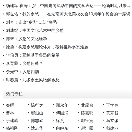
杨建军 崔涛：乡土中国走向流动中国的文学表达——论新时期以来中国小说的黄河叙述
郭世佑：我的乡愁——在湖南师大北美校友会10周年午餐会的一席谈
刘奇：走出“乡仇” 走进“乡愁”
刘成纪：中国文化艺术中的乡愁
陈来：乡愁的文化诠释
徐勇：构建乡愁理论体系，破解世界乡愁难题
李伯勇：延续基于鲁迅的希望
李育蒙：乡愁何处？
余光中：乡愁四韵
时春晨：几多乡土风物解乡愁
热门专栏
秦晖
陈行之
郑永年
龙应台
丁学良
曹林
鄢烈山
傅国涌
陈嘉映
黄宗智
于建嵘
陈志武
徐贲
郭宇宽
马立诚
杨祖陶
沈志华
向继东
赵汀阳
戴建业