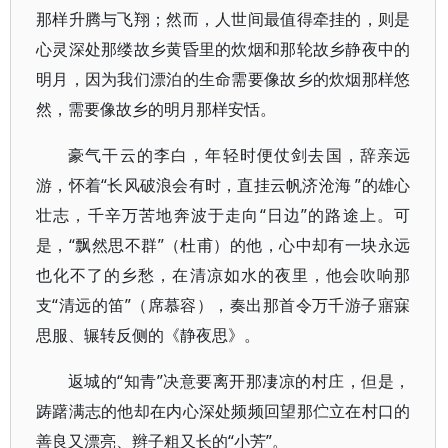
那样升腾与飞翔；然而，人世间最值得牵挂的，则是
心灵深处那缕故乡黄昏里的炊烟和那轮故乡静夜中的
明月，因为我们漂泊的生命需要像故乡的炊烟那样悠
然，需要像故乡的明月那样安恬。
豪气干云的李白，年轻时便仗剑去国，辞亲远
游，怀着“长风破浪会有时，直挂云帆济沧海 ”的雄心
壮志，千辛万苦地奔波于走向“日边”的路途上。可
是，“飘然思不群”（杜甫）的他，心中却有一块永远
也化不了的乡愁，在清凉如水的夜里，他会吹响那
支“清远的笛”（席慕容），奏出那首令万千游子寤寐
思服、辗转反侧的《静夜思》。
返城的“知青”决意要离开那凄凉的村庄，但是，
踌躇满志的他却在内心深处频频回望那伫立在村口的
善良又漂亮、辫子粗又长的“小芳”。