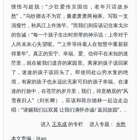
憬悟与超脱：“少壮爱传京国信，老年只话故乡
愁”，“乌纱掷去不为官，囊橐萧萧两袖寒。写取一支
清瘦竹，秋风江上作渔竿。”而我们则应该记住泰戈尔
的告诫：“每一个孩子生出时所带的神示说：上帝对于
人尚未灰心失望呢。”“上帝等待着人在智慧中重新获
得童年”。真正的安宁、幸福、爱、信仰不在未知的迷
茫里，就在被我们遗弃的家园里。离家的孩子该回家
了，迷途的孩子该回头了。即使同处山穷水复的绝
境，有家的孩子也永远比无家可归的孩子幸福。在凄
迷的行旅中，在苍茫的岁月里，我们，诗意栖居的“风
雪夜归人”（刘长卿），应该和荷尔德林一起边走边
唱：“请赐我们以双翼 让我们满怀赤诚/ 返回故园”。.
进入
王东成
的专栏 进入专题：
乡愁
本文责编：
litao