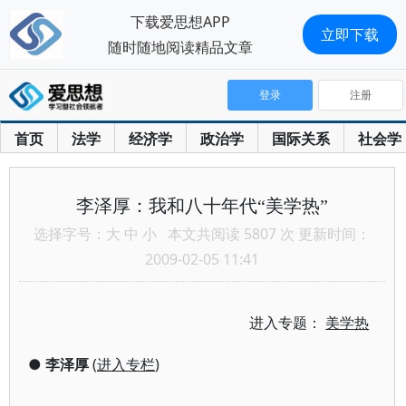
下载爱思想APP
立即下载
随时随地阅读精品文章
登录
注册
首页
法学
经济学
政治学
国际关系
社会学
李泽厚：我和八十年代“美学热”
选择字号：
大
中
小
本文共阅读 5807 次 更新时间：
2009-02-05 11:41
进入专题：
美学热
●
李泽厚
(
进入专栏
)