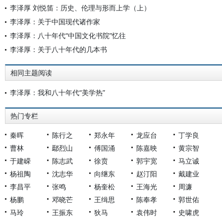
李泽厚 刘悦笛：历史、伦理与形而上学（上）
李泽厚：关于中国现代诸作家
李泽厚：八十年代“中国文化书院”忆往
李泽厚：关于八十年代的几本书
相同主题阅读
李泽厚：我和八十年代“美学热”
热门专栏
秦晖
陈行之
郑永年
龙应台
丁学良
曹林
鄢烈山
傅国涌
陈嘉映
黄宗智
于建嵘
陈志武
徐贲
郭宇宽
马立诚
杨祖陶
沈志华
向继东
赵汀阳
戴建业
李昌平
张鸣
杨奎松
王海光
周濂
杨鹏
邓晓芒
王缉思
陈奉孝
郭世佑
马玲
王振东
狄马
袁伟时
史啸虎