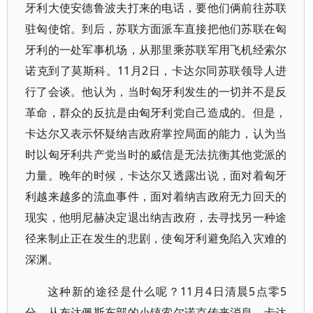
牙利大使安德鲁波夫打来的电话，要他们俩前往苏联
驻匈使馆。到后，苏联方面派车直接把他们苏联在匈
牙利的一处军事机场，从那里乘苏联军用飞机经索尔
诺克到了莫斯科。11月2日，卡达尔同苏联领导人进
行了会谈。他认为，当时匈牙利发生的一切并不是反
革命，群众的反抗是由匈牙利党自己造成的。但是，
卡达尔又表示怀疑纳吉政府掌控局面的能力，认为当
时以匈牙利共产党当时的威信是无法抗衡其他党派的
力量。晚年的时候，卡达尔又透露出说，面对着匈牙
利越来越多的流血事件，面对着纳吉政府无力回天的
现实，他明尼赫决定退出纳吉政府，去寻找另一种途
径来制止正在发生的悲剧，使匈牙利避免陷入灾难的
深渊。
这种新的途径是什么呢？11月4日清晨5点零5
分，从布达佩斯东部的小镇索尔诺克传来消息，卡达