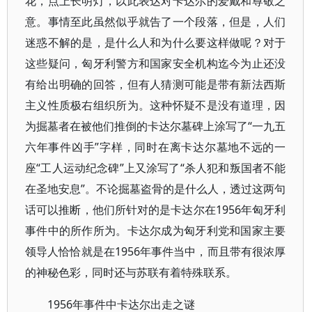
花，点上长明灯，以此表达对卡达尔的爱戴和尊敬之
意。事情至此虽然似乎就告了一个段落，但是，人们
迷惑不解的是，是什么人和为什么要这样做呢？对于
这些疑问，匈牙利警方和国家安全机构迄今为止还没
有给出明确的回答，但有人猜测可能是带有新法西斯
主义性质极右组织所为。这种怀疑不是没有道理，因
为掘墓者在被他们推倒的卡达尔墓碑上涂写了“一九五
六年事件凶手”字样，同时在离卡达尔墓地不远的一
座“工人运动纪念碑”上又涂写了“杀人犯和叛国者不能
在圣地安息”。不论掘墓盗骨的是什么人，透过这两句
话可以推断，他们所针对的是卡达尔在1956年匈牙利
事件中的所作所为。卡达尔成为匈牙利党和国家主要
领导人恰恰就是在1956年事件当中，而且带有很浓厚
的神秘色彩，同时还与苏联有着特殊联系。
1956年事件中卡达尔出走之谜