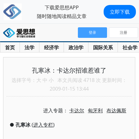
下载爱思想APP
立即下载
随时随地阅读精品文章
登录
注册
首页
法学
经济学
政治学
国际关系
社会学
孔寒冰：卡达尔招谁惹谁了
选择字号：
大
中
小
本文共阅读 4718 次 更新时间：
2009-01-15 13:44
进入专题：
卡达尔
匈牙利
布达佩斯
●
孔寒冰
(
进入专栏
)