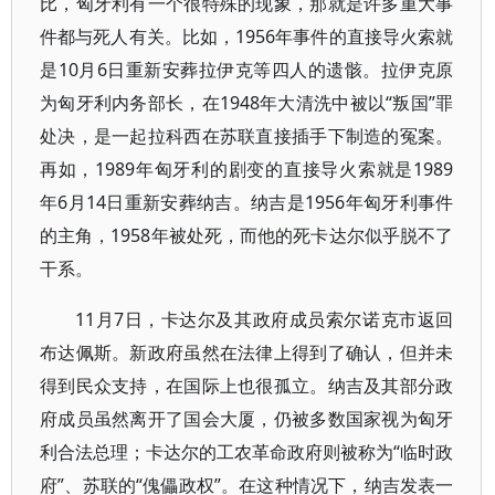
比，匈牙利有一个很特殊的现象，那就是许多重大事
件都与死人有关。比如，1956年事件的直接导火索就
是10月6日重新安葬拉伊克等四人的遗骸。拉伊克原
为匈牙利内务部长，在1948年大清洗中被以“叛国”罪
处决，是一起拉科西在苏联直接插手下制造的冤案。
再如，1989年匈牙利的剧变的直接导火索就是1989
年6月14日重新安葬纳吉。纳吉是1956年匈牙利事件
的主角，1958年被处死，而他的死卡达尔似乎脱不了
干系。
11月7日，卡达尔及其政府成员索尔诺克市返回
布达佩斯。新政府虽然在法律上得到了确认，但并未
得到民众支持，在国际上也很孤立。纳吉及其部分政
府成员虽然离开了国会大厦，仍被多数国家视为匈牙
利合法总理；卡达尔的工农革命政府则被称为“临时政
府”、苏联的“傀儡政权”。在这种情况下，纳吉发表一