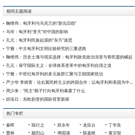
相同主题阅读
鞠维伟：匈牙利与乌克兰的“新仇旧怨”
马玲：匈牙利“变天”对中国的影响
孔元：匈牙利民族起源的“东方”迷思
宁雅：中古匈牙利文明比较研究的三重进路
鞠维伟：历史土壤与现实选择：匈牙利政党政治演变与青民盟的崛起
孔元：保守国际主义：全球体系变革中的匈牙利自强之道
宁雅：中世纪匈牙利的多元族群汇聚与王朝国家统治
严少华 李炳萱：论右翼民粹主义的跨国合作：以匈牙利和美国为中心的考察
周少来：“民主”棍子打向匈牙利暴露了什么
邰浴日：东欧剧变的国际背景新探
热门专栏
秦晖
陈行之
郑永年
龙应台
丁学良
曹林
鄢烈山
傅国涌
陈嘉映
黄宗智