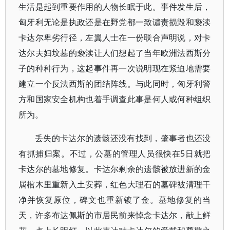
生活是起到重要作用的人物长眠于此。事件发生后，
匈牙利无论是执政还是在野党都一致谴责损毁和亵渎
卡达尔卑劣行径，左翼人士在一份联合声明说，对卡
达尔夫妇坟墓的亵渎让人们想起了当年欧洲法西斯分
子的种种行为，这起事件再一次说明现在紧迫地需要
建立一个反法西斯的团结阵线。与此同时，匈牙利警
方和国家安全机构也着手调查此事是何人或何种组织
所为。
丢失的卡达尔的遗骸还没有找到，肇事者也还没
有抓捕归案。不过，公墓的管理人员很快在5日就把
卡达尔的墓地修复。卡达尔剩余的遗骸被放进新的金
属棺木里重新入土安葬，红色大理石的墓碑被清理干
净并恢复原位，碑文也重新镀了金。墓地修复的当
天，许多布达佩斯的市居民前来悼念卡达尔，献上鲜