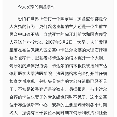
令人发指的掘墓事件
恐怕在世界上任何一个国家里，掘墓盗骨都是令
人发指的行为，更何况这座墓的主人还是一位生前在
民众中口碑不错、自然死亡的匈牙利前党和国家领导
人亚诺什•卡达尔。2007年5月2日一大早，人们发现
坐落在布达佩斯八区公墓中卡达尔坟墓的大理石碑和
墓石被移开，掘墓者将卡达尔的棺木锯开一个大洞。
匈牙利的媒体报道说，卡达尔的棺木很快被送到布达
佩斯医学大学法医学院，法医把棺木完全打开并仔细
检查之后发现，包括头骨在内的大部分遗骸已经不见
了，不知是被丢弃还是被盗走。另据报道，与卡达尔
合葬的卡达尔妻子的骨灰罐也同时不见了。这个公墓
位于布达佩斯市中心，安葬的主要是匈牙利各个时期
名人，据说有三千多位不同时期在匈牙利政治和社会