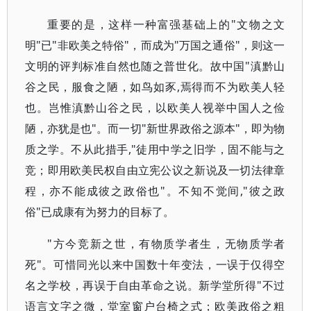
重要的是，这样一种富强基础上的"文物之文
明"已"非欧美之特俗"，而成为"万国之通俗"，则这一
文明的评判标准自然也随之普世化。故中国"滇黔山
谷之民，服食之陋，如鸟如豕,焉得而不为欧美人轻
也。岂惟滇黔山谷之民，以欧美人视举中国人之俭
陋，亦犹是也"。而一切"新世界政俗之源本"，即为物
质之学。不从此措手,"徒用中学之旧学，固不能与之
竞；即用欧美民权自由立宪公议之新说及一切法律章
程，亦不能成彼之政俗也"。不知不觉间,"彼之政
俗"已成康有为努力的目标了。
"方今竞新之世，有物质学者生，无物质学者
死"。可惜同光以来中国数十年变法，一误于仅得空
名之学校，再误于自由革命之说。新学堂所得"不过
语言文字之微，堂室窗户台椅之式；欧美政俗之粗