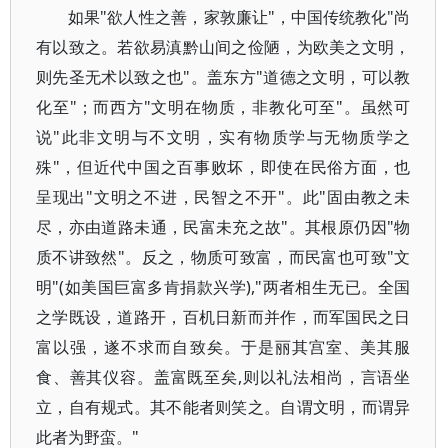
如果"欲人性之善，家敦廉让"，中国传统教化"尚
有以致之。若欲易滇黔山间之俭陋，为欧美之文明，
则先圣无术以致之也"。盖东方"道德之文明，可以教
化至"；而西方"文明在物质，非教化可至"。虽然可
说"此非文明与不文明，实有物质学与无物质学之
殊"，但近代中国之百事败坏，即使在民俗方面，也
呈现出"文明之不进，民智之不开"。此"固由教之未
尽，亦由道路未通，民富未充之故"。其根原仍因"物
质不讲致然"。反之，物质可致富，而民富也可致"文
明"(如美国巨富多肯捐款兴学),"两者相生无已。全国
之学既设，道路开，百机日新而并作，而军国民之日
富以强，遂不求而自致矣。于是丽其宫室、美其服
食、善其仪容。盖富既至矣,则以礼法相尚，言语坐
立，自有规式。其不能者则笑之。自谓文明，而谓异
此者为野蛮。"