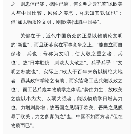
之，则忠信已浇，德性已漓，何文明之云?"若"以欧美
人与中国比较，风俗之美恶，吾未知其孰优也"；
但"如以物质论文明，则[欧美]诚胜中国矣"。
关键在于，近代中国所处的正是以物质论文明
的"新世"，而且还落实在军事竞争之上。"能自立而自
保者，兵也；号称为文明，使人敬之重之者，兵
也"。故"日本胜俄，则欧人大敬之"。兵乎兵乎！"文
明之标志也"。实际上,"欧人于百年来所以横绝大地
者，虽其政律学论之有助，而实皆藉工艺兵炮以致之
也"。而工艺兵炮本物质学之体现,"势由力生，故欧美
之能以小为大、以弱为强者，能以物质学日增其力
也。力增则势增，故吾国之见弱于欧美、吾民之见贱
辱于欧美，力之多寡为之"也。中国不如西方者,"但在
物质而已"。