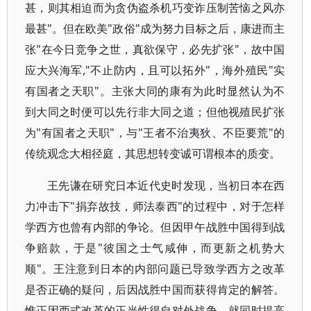
甚，则其相迫而为贪伪盗杀机巧变诈压制苦恼之风亦
最甚"。但在欧美"政俗"成为努力目标之后，康进而主
张"在今日竞争之世，真欲保守，必先扩张"，故中国
应大兴海军,"不止防内，且可以拓外"，海外殖民"实
有国者之天职"。主张大同的康有为此时显然认为不
到大同之时便可以先行非大同之道；但他视殖民扩张
为"有国者之天职"，与"王者不治夷狄、不臣要荒"的
传统观念大相径庭，其思想转变诚可谓根本的质变。
王先谦在研究日本近代史时发现，当初日本在西
力冲击下"捐弃故技，师法泰西"的过程中，对于怎样
学西方也曾有内部的争论。但因甲午战胜中国得到战
争赔款，于是"彼国之士气咸伸，而更新之机势大
顺"。王注意到日本的内部问题已导致学西方之改革
是否正确的疑问，后因战胜中国而获得肯定的解答。
惟正因西式改革的正当性得自对外战争，就同时提高