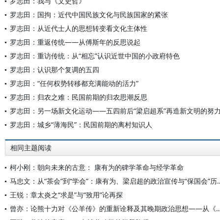
罗志田：我与《文史哲》
罗志田：国拘：近代中国民族文化与民族国家的紧张
罗志田：从近代士人的思想转变看文化主体性
罗志田：重返传统——从傅斯年的反思说起
罗志田：重访传统：从“相忘”认识近世中国的小政府特色
罗志田：认识那个复调的五四
罗志田：“任何权势转移都充满能动的活力”
罗志田：归农之难：民国前期的归农思潮反思
罗志田：另一场新文化运动——五四前后“梁启超系”再造新文明的努
罗志田：城乡“薄海民”：民国前期的离村知识人
相同主题阅读
柯小刚：朝向未来的古意： 康有为的碑学革命与经学革命
马忠文：从“茶会”到“学会”：康有为、梁
王锐：章太炎之“求是”与“致用”论再探
曾亦：论熊十力对《公羊传》的重新诠释及其晚期政治思想——从