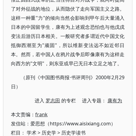
了对外征战的地位，从而隐伏了走向军国主义之路。
这样一种重"力"的倾向当然会影响到甲午后大量涌入
日本的中国留学生，康有为上述观念恐怕也与他戊戌
变法后游历日本相关。一般研究者多谓近代中国文化
抵御西潮至为"顽固"，所以维新变法远不如近邻日
本。然而，若中国人在鸦片战争后即像康有为这样走
向西方的"文明"，则东亚或早已无日本立足之地了。
（原刊《中国图书商报·书评周刊》2000年2月29
日）
进入
罗志田
的专栏 进入专题：
康有为
本文责编：
frank
发信站：爱思想（https://www.aisixiang.com）
栏目：
学术
>
历史学
>
历史学读书