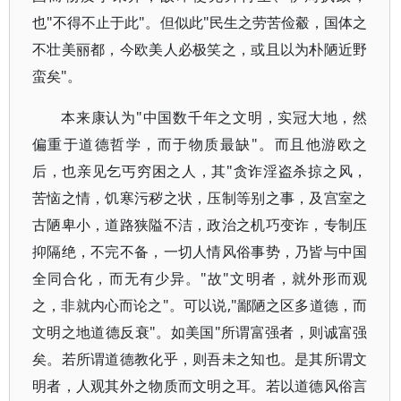
也"不得不止于此"。但似此"民生之劳苦俭觳，国体之
不壮美丽都，今欧美人必极笑之，或且以为朴陋近野
蛮矣"。
本来康认为"中国数千年之文明，实冠大地，然
偏重于道德哲学，而于物质最缺"。而且他游欧之
后，也亲见乞丐穷困之人，其"贪诈淫盗杀掠之风，
苦恼之情，饥寒污秽之状，压制等别之事，及宫室之
古陋卑小，道路狭隘不洁，政治之机巧变诈，专制压
抑隔绝，不完不备，一切人情风俗事势，乃皆与中国
全同合化，而无有少异。"故"文明者，就外形而观
之，非就内心而论之"。可以说,"鄙陋之区多道德，而
文明之地道德反衰"。如美国"所谓富强者，则诚富强
矣。若所谓道德教化乎，则吾未之知也。是其所谓文
明者，人观其外之物质而文明之耳。若以道德风俗言