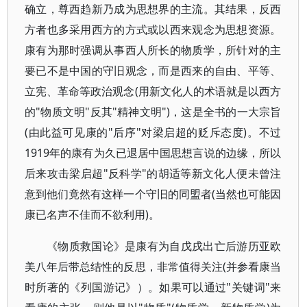
确立，尊西趋新乃成为思想界的主流。其结果，反西
方者也多采用西方的方式或以西来观念为思想资源。
康有为那时强调从事西人所长的物质学，所针对的主
要已不是中国的守旧观念，而是西来的自由、平等、
立宪、革命等政治观念(用新文化人的术语就是以西方
的"物质文明"反其"精神文明")，这是全书的一大宗旨
(由此益可见康的"后序"对梁启超的贬斥态度)。不过
1919年的康有为久已退居中国思想言说的边缘，所以
后来攻击梁启超"反科学"的胡适等新文化人便未曾注
意到他们竟然有这样一个守旧的同盟者(当然也可能因
康已名声不佳而不欲利用)。
《物质救国论》是康有为自戊戌出亡后游历亚欧
美八年后带总结性的反思，非常值得关注(并参看康当
时所著的《列国游记》）。如果可以通过"关键词"来