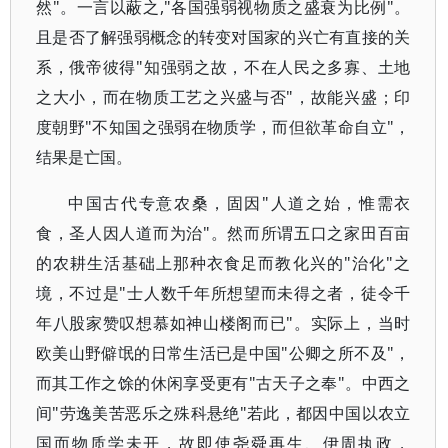
然"。一言以蔽之,"各国强弱视物质之盛衰为比例"。
且是否了解强弱概念的转变对国家的兴亡有直接的关
系，俄帝彼得"知强弱之故，不在人民之多寡、土地
之大小，而在物质工艺之兴盛与否"，故能兴盛；印
度朝野"不知国之强弱在物质学，而但欲革命自立"，
结果是亡国。
中国古代专意农桑，固因"人道之始，惟需衣
食，圣人因人道而为治"。然而所谓五口之家田百亩
的农耕生活基础上那种衣食足而教化兴的"治化"之
境，不过是"士人数千年所想望而未得之者，徒令千
年八股家赞叹想慕如神山楼阁而已"。实际上，当时
欧美山野僻氓的日常生活已是中国"公卿之所不及"，
而其工作之馀的休闲享受更有"古天子之奉"。中西之
间"劳逸美苦恶乐之殊科悬绝"若此，都因中国以农立
国而物质学未开，故即使尧舜再生、伊周执政，