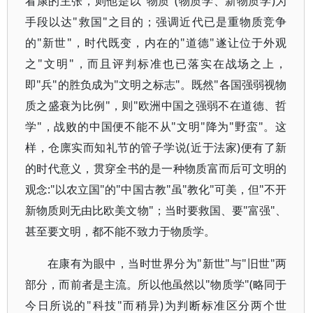
看康的主张，则他是以"物质"(物质学、新物质学)为
手段以达"救国"之目的；强调近代已是重物质竞争
的"新世"，时代既变，内在的"道德"遂让位于外观
之"文明"，而且评判标准也已落实在战场之上，
即"兵"的胜负成为"文明之标志"。既然"各国强弱视物
质之盛衰为比例"，则"欧洲中国之强弱不在道德、哲
学"，战败的中国便不能不从"文明"降为"野蛮"。这
样，仓廪实而知礼节的管子学说(近于法家)便有了新
的时代意义，贯穿全书的是一种物质富而后可文明的
观念:"以农立国"的"中国古教"虽"教化"可美，但"不开
新物质则无由比欧美文物"；当时要救国、要"富强"、
甚至要文明，都不能不致力于物质学。
在康有为眼中，当时世界分为"新世"与"旧世"两
部分，而前者是主流。所以他虽然以"物质学"(略同于
今日所说的"科技"而稍异)为判断标准区分两个世