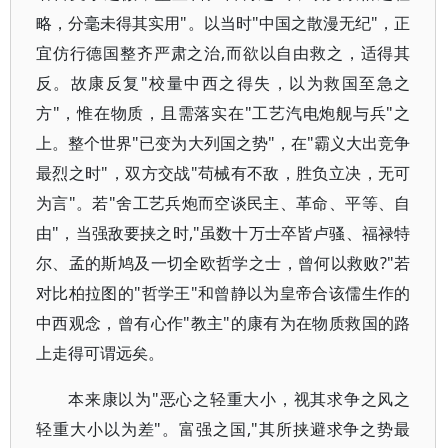
略，分毫未得其实用"。以当时"中国之散漫无纪"，正
宜仿行德国整齐严肃之治,而欲以自由救之，适得其
反。故康反复"校量中西之得失，以为救国至急之
方"，惟在物质，且需落实在"工艺汽电炮舰与兵"之
上。整个世界"已变为大列国之势"，在"霸义大出竞争
最烈之时"，双方交战"苟械有不敌，胜负立决，无可
为言"。若"舍工艺兵炮而空谈民主、革命、平等、自
由"，当强敌要挟之时,"虽数十万士卒皆卢骚、福禄特
尔、孟的斯鸠及一切全欧哲学之士，曾何以救败?"若
对比柏拉图的"哲学王"和曾静以为皇帝合该儒生作的
中西观念，曾有心作"教主"的康有为在物质救国的路
上走得可谓远矣。
本来康以为"恶心之轻重大小，视其求争之风之
轻重大小以为差"。富强之国,"其所挟避求争之势最