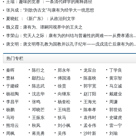
王瑞：趣味的竞赛 ：一条清代碑学的阐释路径
张兴成：“刘歆伪古文”与康有为经学大一统思想
夏晓虹 ：《新广东》：从政治到文学
魏义霞：康有为、谭嗣同视界中的王夫之
李荣山：究天人之际：康有为的纠结与普遍性的两难—
唐文明：唐文明尊孔教为国教并以孔子纪年——戊戌流
热门专栏
秦晖
陈行之
郑永年
龙应台
丁学良
曹林
鄢烈山
傅国涌
陈嘉映
黄宗智
于建嵘
陈志武
徐贲
郭宇宽
马立诚
杨祖陶
沈志华
向继东
赵汀阳
戴建业
李昌平
张鸣
杨奎松
王海光
周濂
杨鹏
邓晓芒
王缉思
陈奉孝
郭世佑
马玲
王振东
狄马
袁伟时
史啸虎
熊培云
秋风
刘小枫
孟令伟
雷一宁
周枫
蒋兆勇
吴伟
沙叶新
刘瑜