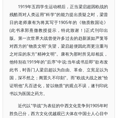
1919年五四学生运动稍后，正当梁启超因欧战的
残酷而对人类运用"科学"的能力提出质疑之时，梁昔
日的老师康有为将其写于1905年的《物质救国论》
(此书承郭熹微教授提示，特此致谢！)正式刊印出
版。第一次世界大战曾使许多过去的趋新派如严复等
对西方的"物质文明"失望，梁启超便因此而更注重与
之对应的东方"精神文明"。康有为那时所见却相反，
他特别在1919年的"后序"中说:当年成书后即"欲布发
此书，时吾门人梁启超以为自由、革命、立宪足以为
国，深不然之；阁置久不印刻"。而"欧战大战之效"恰
证明他"凡百进化，皆以物质"的观点不误，遂刊印此
书以为医国之药方。
近代以"学战"为表征的中西文化竞争到1905年时
胜负已分，西方文化优越观已大体在中国士人心目中