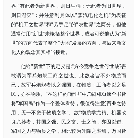
界:"有此者为新世界，则日生强；无此者为旧世界，
则日渐灭"；并注意到具体以"蒸汽电化之机"为表征
的"机工之世界"和"劳手足"的"农世界"之两分，但他
通常使用"新世"来概括整个世界，或者可说他认为"新
世"的方向代表了整个"大地"发展的方向，与后来新文
化人的观念其实相当接近。
他给"新世"下的定义是:"方今竞争之世何世哉?吾
敢谓为军兵炮舰工商之世也。此数者皆不外物质而
已，故军兵炮舰者以之强国，在物质；工商者以之足
民，亦在物质。"在这样的"新世"中,"军国民(康全书皆
将"军国民"作为一个整体看待，很值得注意)百业之待
用，无一不资于物质之学"。故"物质学尤精、机器改
良尤妙者，其国之强、民之富、士之智，亦因以进。
军国之力与物质之学，相比较为升降之率焉，万国皆