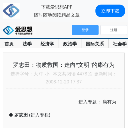
下载爱思想APP
立即下载
随时随地阅读精品文章
登录
注册
首页
法学
经济学
政治学
国际关系
社会学
罗志田：物质救国：走向"文明"的康有为
选择字号：
大
中
小
本文共阅读 4478 次 更新时间：
2008-12-20 17:37
进入专题：
康有为
●
罗志田
(
进入专栏
)