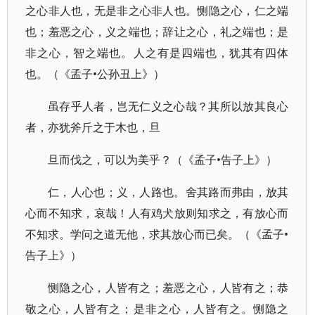
之心非人也，无是非之心非人也。恻隐之心，仁之端
也；羞恶之心，义之端也；辞让之心，礼之端也；是
非之心，智之端也。人之有是四端也，犹其有四体
也。（《孟子•公孙丑上》）
虽存乎人者，岂无仁义之心哉？其所以放其良心
者，亦犹斧斤之于木也，旦
旦而伐之，可以为美乎？（《孟子•告子上》）
仁，人心也；义，人路也。舍其路而弗由，放其
心而不知求，哀哉！人有鸡犬放则知求之，有放心而
不知求。学问之道无他，求其放心而已矣。（《孟子•
告子上》）
恻隐之心，人皆有之；羞恶之心，人皆有之；恭
敬之心，人皆有之；是非之心，人皆有之。恻隐之