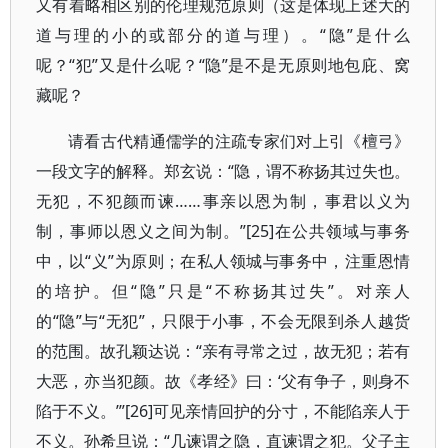
又有着略相区别的伦理规范原则（这是体现上述大的
道与理的小的或部分的道与理）。“隐”是什么
呢？“犯”又是什么呢？“隐”是不是无原则地包庇、窝
藏呢？
请看古代精通儒学的注疏专家们对上引《檀弓》
一段文字的解释。郑玄说：“隐，谓不称扬其过失也。
无犯，不犯颜而谏……事亲以恩为制，事君以义为
制，事师以恩义之间为制。”[25]在公共领域与事务
中，以“义”为原则；在私人领城与事务中，注重恩情
的培护。但“隐”只是“不称扬其过失”。对亲人
的“隐”与“无犯”，只限于小事，不会无限到杀人越货
的范围。故孔颖达说：“亲有寻常之过，故无犯；若有
大恶，亦当犯颜。故《孝经》曰：‘父有争子，则身不
陷于不义。’”[26]可见亲情回护的分寸，不能陷亲人于
不义。孙希旦说：“几谏谓之隐，直谏谓之犯。父子主