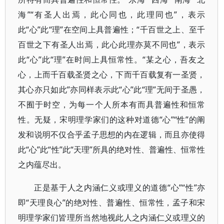
海”“有圣人出焉，此心同也，此理同也”，表示
此“心”此“理”在空间上具普遍性；“千百世之上、至千
百世之下有圣人出焉，此心此理亦莫不同也”，表示
此“心”此“理”在时间上具恒常性。“某之心，吾友之
心，上而千百载圣贤之心，下而千百载复有一圣贤，
其心亦只如此”亦同样表示此“心”此“理”无间于圣愚，
不囿于时空，为每一个人所本有而具普遍性和恒常
性。无疑，宋明理学家们的这种对道德“心”“性”的阐
发和说明不仅合乎孟子思想的内在逻辑，而且亦使得
此“心”此“性”此“天理”所具的绝对性、普遍性、恒常性
之内蕴尽出。
正是基于人之内涵仁义或理义的道德“心”“性”亦
即“天理良心”的绝对性、普遍性、恒常性，孟子和宋
明理学家们皆理所当然地视此人之内涵仁义或理义的