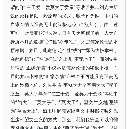
谓的“仁主于爱，爱莫大于爱亲”等话语并非刘先生所
说的那样是以一般原理的形式，赋予作为惟一本根的
血缘亲情以至高无上的终极地位（“为大”）。由上述
可知，对儒家伦理来说，只有天之所赋予的、人之自
身所本具的道德“心”“性”亦即“仁”，才是儒家伦理的本
原根据，并且，此道德“心”“性”或“仁”即为终极本根，
在此道德“心”“性”或“仁”之上则“更无本了”，而刘先生
所谓的“血缘亲情”不仅不是儒家伦理的终极本根，而
且此并非本根的“血缘亲情”亦根本不可能具有至高无
上的终极地位。刘先生将“事孰为大？事亲为大”“孝子
之至，莫大乎尊亲”“仁主于爱，爱莫大于爱亲”等话中
的“为大”、“莫大乎”、“莫大于”，望文生义地理解
为“至高无上”。如果理解儒家经典文本时都按照刘先
生这种望文生义的方式，那么，我们也完全可以将儒
家经典文本《中庸》中的“尊贤为大”的“为大”，《礼