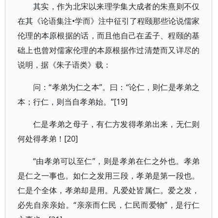
其实，作为北宋以来理学集大成者的朱熹则不仅
在其《论语集注•学而》注中征引了程颐那些论说儒家
伦理的本原根据的话，而且他自己在孟子、程颐的基
础上也曾对儒家伦理的本原根据作过清楚而又详尽的
说明，据《朱子语类》载：
问：“孝弟为仁之本”。曰：“论仁，则仁是孝弟之
本；行仁，则当自孝弟始。”[19]
仁是孝弟之母子，有仁方发得孝弟出来，无仁则
何处得孝弟！[20]
“由孝弟可以至仁”，则是孝弟在仁之外也。孝弟
是仁之一事也。如仁之发用三段，孝弟是第一段也。
仁是个全体，孝弟却是用。凡爱处皆属仁。爱之发，
必先自亲亲始。“亲亲而仁民，仁民而爱物”，是行仁