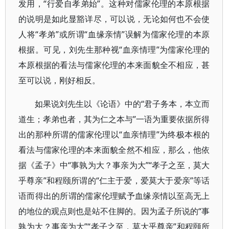
发用，“行爱自孝弟始”。这种对儒家伦理的本原根据
的说明是如此显豁详尽，可以说，无论如何也不会使
人将“孝弟”或所谓“血缘亲情”误解为儒家伦理的本原
根据。可见，刘先生那种视“血亲情理”为儒家伦理的
本原根据的看法与儒家伦理的本来面貌全不相应，甚
至可以说，刚好相反。
如果说刘先生以《论语》中的“君子务本，本立而
道生；孝弟也者，其为仁之本与”一语为重要依据所得
出的那种所谓的儒家伦理以“血亲情理”为终极本根的
看法与儒家伦理的本来面貌全然不相应，那么，他依
据《孟子》中“事孰为大？事亲为大”“孝子之至，莫大
乎尊亲”和程颐所谓的“仁主于爱，爱莫大于爱亲”等话
语而得出的所谓的儒家伦理赋予血缘亲情以至高无上
的地位的观点则也是站不住脚的。因为孟子所说的“事
孰为大？事亲为大”“孝子之至，莫大乎尊亲”和程颐所