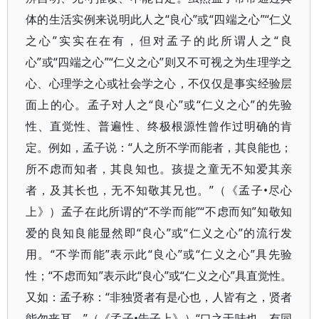
体的生活实例来说明此人之“良心”或“四端之心”“仁义
之心”实实在在有，但对孟子的此所谓人之“良
心”或“四端之心”“仁义之心”则又不可视之为生理学之
心、心理学之心或社会学之心，不仅仅是事实经验层
面上的心。孟子对人之“良心”或“仁义之心”的先验
性、直觉性、普遍性、终极根源性曾作过明确的肯
定。例如，孟子说：“人之所不学而能者，其良能也；
所不虑而知者，其良知也。孩提之童无不知爱其亲
者，及其长也，无不知敬其兄也。”（《孟子•尽心
上》）孟子在此所谓的“不学而能”“不虑而知”知敬知
爱的良知良能显然即“良心”或“仁义之心”的流行发
用。“不学而能”表示此“良心”或“仁义之心”具先验
性；“不虑而知”表示此“良心”或“仁义之心”具直觉性。
又如：孟子称：“非独贤者有是心也，人皆有之，贤者
能勿丧耳。”（《孟子•告子上》）“口之于味也，有同