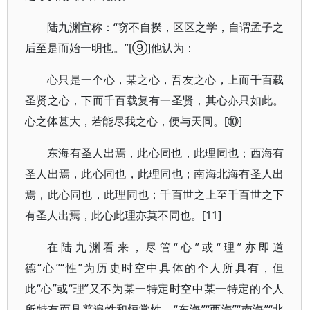
陆九渊宣称：“窃不自揆，区区之学，自谓孟子之
后至是而始一明也。”[⑨]他认为：
心只是一个心，某之心，吾友之心，上而千百载
圣贤之心，下而千百载复有一圣贤，其心亦只如此。
心之体甚大，若能尽我之心，便与天同。[⑩]
东海有圣人出焉，此心同也，此理同也；西海有
圣人出焉，此心同也，此理同也；南海北海有圣人出
焉，此心同也，此理同也；千百世之上至千百世之下
有圣人出焉，此心此理亦莫不同也。[11]
在陆九渊看来，尽管“心”或“理”亦即道
德“心”“性”为历史时空中具体的个人所具有，但
此“心”或“理”又不为某一特定时空中某一特定的个人
所特有而具普遍性和恒常性。“东海”“西海”“南海”“北