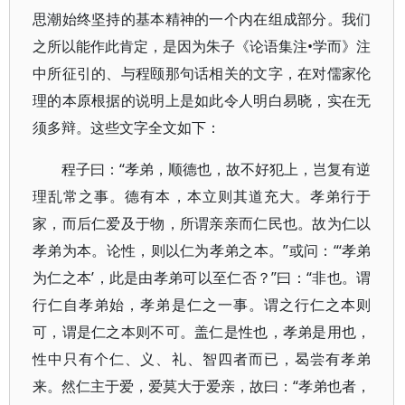
思潮始终坚持的基本精神的一个内在组成部分。我们
之所以能作此肯定，是因为朱子《论语集注•学而》注
中所征引的、与程颐那句话相关的文字，在对儒家伦
理的本原根据的说明上是如此令人明白易晓，实在无
须多辩。这些文字全文如下：
程子曰：“孝弟，顺德也，故不好犯上，岂复有逆
理乱常之事。德有本，本立则其道充大。孝弟行于
家，而后仁爱及于物，所谓亲亲而仁民也。故为仁以
孝弟为本。论性，则以仁为孝弟之本。”或问：“‘孝弟
为仁之本’，此是由孝弟可以至仁否？”曰：“非也。谓
行仁自孝弟始，孝弟是仁之一事。谓之行仁之本则
可，谓是仁之本则不可。盖仁是性也，孝弟是用也，
性中只有个仁、义、礼、智四者而已，曷尝有孝弟
来。然仁主于爱，爱莫大于爱亲，故曰：“孝弟也者，