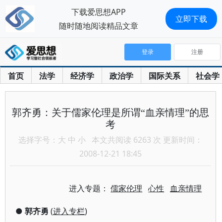
下载爱思想APP
立即下载
随时随地阅读精品文章
登录
注册
首页
法学
经济学
政治学
国际关系
社会学
郭齐勇：关于儒家伦理是所谓“血亲情理”的思
考
选择字号：
大
中
小
本文共阅读 6263 次 更新时间：
2008-12-21 18:45
进入专题：
儒家伦理
心性
血亲情理
●
郭齐勇
(
进入专栏
)