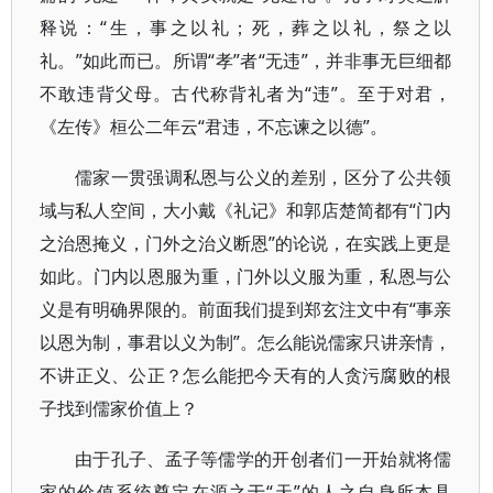
释说：“生，事之以礼；死，葬之以礼，祭之以
礼。”如此而已。所谓“孝”者“无违”，并非事无巨细都
不敢违背父母。古代称背礼者为“违”。至于对君，
《左传》桓公二年云“君违，不忘谏之以德”。
儒家一贯强调私恩与公义的差别，区分了公共领
域与私人空间，大小戴《礼记》和郭店楚简都有“门内
之治恩掩义，门外之治义断恩”的论说，在实践上更是
如此。门内以恩服为重，门外以义服为重，私恩与公
义是有明确界限的。前面我们提到郑玄注文中有“事亲
以恩为制，事君以义为制”。怎么能说儒家只讲亲情，
不讲正义、公正？怎么能把今天有的人贪污腐败的根
子找到儒家价值上？
由于孔子、孟子等儒学的开创者们一开始就将儒
家的价值系统奠定在源之于“天”的人之自身所本具