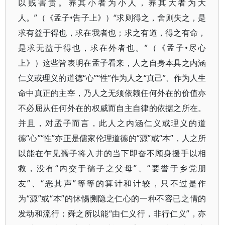
以贱害贵。养其小者为小人，养其大者为大
人。”（《孟子•告子上》）“求则得之，舍则失之，是
求有益于得也，求在我者也；求之有道，得之有命，
是求无益于得也，求在外者也。”（《孟子•尽心
上》）这些皆表明在孟子看来，人之自身本具之内涵
仁义或理义的道德“心”“性”作为人之“真己”、作为人生
命中真正的主宰，乃人之无须依赖任何外在的价值亦
不必屈从任何外在的权威而自主自律的依据之所在。
并且，对孟子而言，此人之内涵仁义或理义的道
德“心”“性”亦正是儒家伦理道德的“源”或“本”，人之所
以能在乍见孺子将入井的当下即奋不顾身援手以相
救，没有“内交于孺子之父母”、“要誉于乡党朋
友”、“恶其声”等等的算计和计较，只不过是作
为“源”或“本”的怵惕恻隐之仁心的一种不容已之情的
发动和流行；舜之所以能“由仁义行，非行仁义”，亦