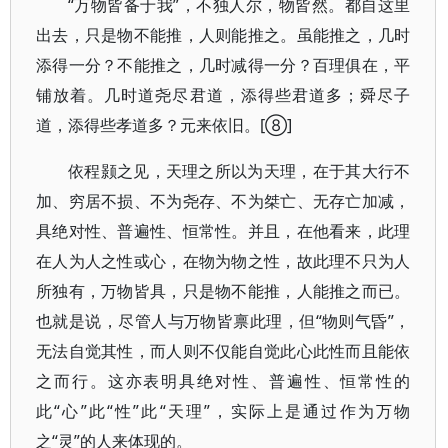
“万物皆备于我”，不独人尔，物皆然。都自这里
出去，只是物不能推，人则能推之。虽能推之，几时
添得一分？不能推之，几时减得一分？百理俱在，平
铺放着。几时道尧尽君道，添得些君道多；舜尽子
道，添得些孝道多？元来依旧。[⑧]
依程颢之见，天理之所以为天理，在于其大行不
加、穷居不损、不为尧存、不为桀亡、无存亡加减，
具绝对性、普遍性、恒常性。并且，在他看来，此理
在人为人之性或心，在物为物之性，故此理不只为人
所独有，万物皆具，只是物不能推，人能推之而已。
也就是说，尽管人与万物皆禀此理，但“物则气昏”，
无法自觉其性，而人则不仅能自觉此心此性而且能依
之而行。这亦表明具绝对性、普遍性、恒常性的
此“心”此“性”此“天理”，实际上是通过作为万物
之“灵”的人来体现的。