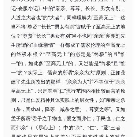
记•丧服小记》中的“亲亲、尊尊、长长、男女有别，
人道之大者也”的“大者”，同样理解为“至高无上”，这
岂不将“尊贤”“长长”“男女有别”皆赋予了至高无上的地
位？“尊贤”“长长”“男女有别”岂不也同“亲亲”亦即刘先
生所谓的“血缘亲情”一样都成了儒家伦理的至高无上
的终极本根？“至高无上”的必定是“终极”的且“惟
一”的，如此多“至高无上”的，又岂能是“终极”且“惟
一”的？实际上，儒家的所谓“亲亲为大”原则，正如龚
建平先生所指出的那样：“亲亲为大”并不等值于“亲亲
至高无上”，只是表明“仁”流行范围内相比较而言的原
则，只是仁爱精神具体实践上的层次性，如“亲亲之杀
（杀，音shai，降等、减杀之意），尊贤之等”。又如
孟子所谓“君子之于物也，爱之而弗仁；于民也，仁之
而弗亲”（《尽心上》）中的“亲”、“仁”、“爱”三者，
显然也只有层次上的差别而无根本性质上的对立