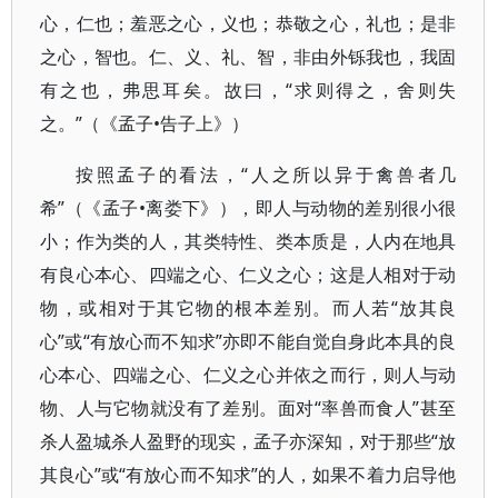
心，仁也；羞恶之心，义也；恭敬之心，礼也；是非
之心，智也。仁、义、礼、智，非由外铄我也，我固
有之也，弗思耳矣。故曰，“求则得之，舍则失
之。”（《孟子•告子上》）
按照孟子的看法，“人之所以异于禽兽者几
希”（《孟子•离娄下》），即人与动物的差别很小很
小；作为类的人，其类特性、类本质是，人内在地具
有良心本心、四端之心、仁义之心；这是人相对于动
物，或相对于其它物的根本差别。而人若“放其良
心”或“有放心而不知求”亦即不能自觉自身此本具的良
心本心、四端之心、仁义之心并依之而行，则人与动
物、人与它物就没有了差别。面对“率兽而食人”甚至
杀人盈城杀人盈野的现实，孟子亦深知，对于那些“放
其良心”或“有放心而不知求”的人，如果不着力启导他