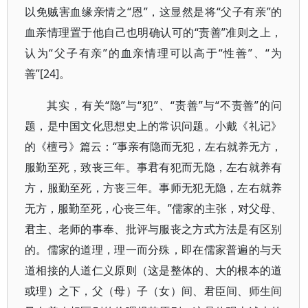
以免贼害血缘亲情之“恩”，这显然是将“父子有亲”的
血亲情理置于他自己也明确认可的“责善”准则之上，
认为“父子有亲”的血亲情理可以高于“性善”、“为
善”[24]。
其实，有关“隐”与“犯”、“责善”与“不责善”的问
题，是中国文化思想史上的常识问题。小戴《礼记》
的《檀弓》篇云：“事亲有隐而无犯，左右就养无方，
服勤至死，致丧三年。事君有犯而无隐，左右就养有
方，服勤至死，方丧三年。事师无犯无隐，左右就养
无方，服勤至死，心丧三年。”儒家的主张，对父母、
君主、老师的事奉、批评与服丧之方式方法是有区别
的。儒家的道理，理一而分殊，即在儒家普遍的与天
道相接的人道仁义原则（这是整体的、大的根本的道
或理）之下，父（母）子（女）间、君臣间、师生间