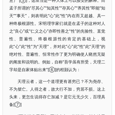
意）”[⑤]，这应当是一种大体上可以接受的解释。而
孟子所谓的“尽其心”“知其性”“存其心”“养其性”即能“知
天”“事天”，则表明此“心”此“性”内在而又超越、具一
种终极根源性。宋明理学家们就是在孟子的这种对人
之“良心”或“仁义之心”亦即性善之“性”的先验性、直觉
性、普遍性、终极根源性的肯定的基础上，视
此“心”此“性”为“天理”，并对此“心”此“性”此“天理”的
绝对性、普遍性、恒常性作了更为明确使人晓然无疑
的阐发和说明的。例如，自称“吾学虽有所受，天理二
字却是自家体贴出来”[⑥]的程颢认为：
天理云者，这一个道理更有甚穷已？不为尧存、
不为桀亡。人得之者，故大行不加，穷居不损。这上
头来，更怎生说得存亡加减？是它元无少欠，百理具
备[⑦]