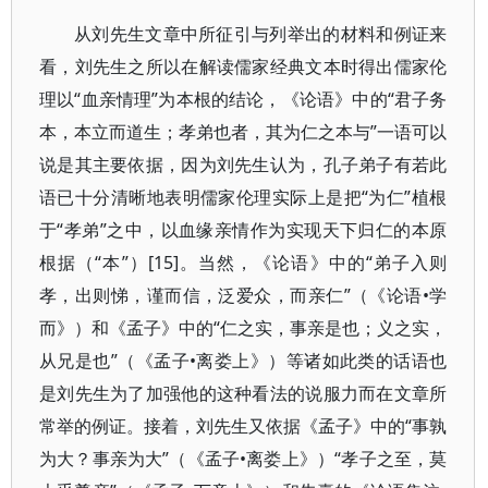
从刘先生文章中所征引与列举出的材料和例证来
看，刘先生之所以在解读儒家经典文本时得出儒家伦
理以“血亲情理”为本根的结论，《论语》中的“君子务
本，本立而道生；孝弟也者，其为仁之本与”一语可以
说是其主要依据，因为刘先生认为，孔子弟子有若此
语已十分清晰地表明儒家伦理实际上是把“为仁”植根
于“孝弟”之中，以血缘亲情作为实现天下归仁的本原
根据（“本”）[15]。当然，《论语》中的“弟子入则
孝，出则悌，谨而信，泛爱众，而亲仁”（《论语•学
而》）和《孟子》中的“仁之实，事亲是也；义之实，
从兄是也”（《孟子•离娄上》）等诸如此类的话语也
是刘先生为了加强他的这种看法的说服力而在文章所
常举的例证。接着，刘先生又依据《孟子》中的“事孰
为大？事亲为大”（《孟子•离娄上》）“孝子之至，莫