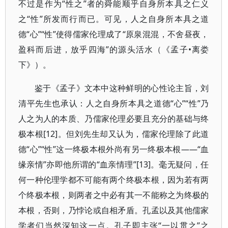
不过是作为“性之”者的舜能顺乎自身所本具之仁义
之“性”所发而行而已。可见，人之自身所本具之道
德“心”“性”使得儒家伦理成了“原泉混混，不舍昼夜，
盈科而后进，放乎四海”的源头活水（《孟子•离娄
下》）。
鉴于《孟子》文本中这种鲜明的心性论主旨，刘
清平先生也承认：人之自身所本具之道德“心”“性”乃
人之为人的本质、乃儒家伦理必要且充分的基础与终
极本根[12]。但刘先生却又认为，儒家伦理除了此道
德“心”“性”这一终极本根外尚有另一终极本根——“血
缘亲情”亦即他所谓的“血亲情理”[13]。毫无疑问，任
何一种伦理学都不可能有两个终极本根，因为若有两
个终极本根，则两者之中必有其一不能称之为终极的
本根，否则，乃悖论或自相矛盾。孔孟以及其他儒家
学者们当然深知这一点。孔子即主张“一以贯之”之