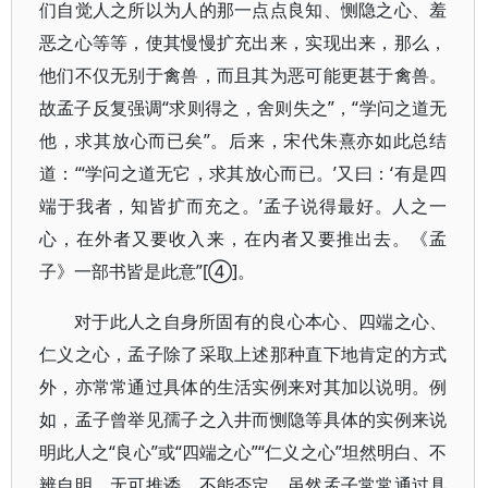
们自觉人之所以为人的那一点点良知、恻隐之心、羞
恶之心等等，使其慢慢扩充出来，实现出来，那么，
他们不仅无别于禽兽，而且其为恶可能更甚于禽兽。
故孟子反复强调“求则得之，舍则失之”，“学问之道无
他，求其放心而已矣”。后来，宋代朱熹亦如此总结
道：“‘学问之道无它，求其放心而已。’又曰：‘有是四
端于我者，知皆扩而充之。’孟子说得最好。人之一
心，在外者又要收入来，在内者又要推出去。《孟
子》一部书皆是此意”[④]。
对于此人之自身所固有的良心本心、四端之心、
仁义之心，孟子除了采取上述那种直下地肯定的方式
外，亦常常通过具体的生活实例来对其加以说明。例
如，孟子曾举见孺子之入井而恻隐等具体的实例来说
明此人之“良心”或“四端之心”“仁义之心”坦然明白、不
辨自明、无可推诿、不能否定。虽然孟子常常通过具