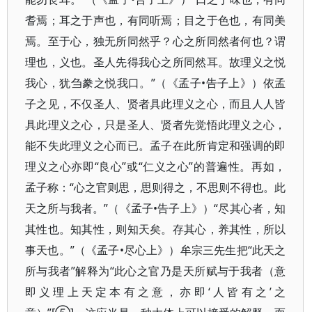
耆焉；耳之于声也，有同听焉；目之于色也，有同美
焉。至于心，独无所同然乎？心之所同然者何也？谓
理也，义也。圣人先得我心之所同然耳。故理义之悦
我心，犹刍豢之悦我口。”（《孟子•告子上》）依孟
子之见，不仅圣人、贤者具此理义之心，而且人人皆
具此理义之心，只是圣人、贤者先觉悟此理义之心，
能不失此理义之心而已。孟子在此所肯定和强调的即
理义之心亦即“良心”或“仁义之心”的普遍性。再如，
孟子称：“心之官则思，思则得之，不思则不得也。此
天之所与我者。”（《孟子•告子上》）“尽其心者，知
其性也。知其性，则知天矣。存其心，养其性，所以
事天也。”（《孟子•尽心上》）牟宗三先生把“此天之
所与我者”解释为“此心之官乃是天所赋与于我者（意
即义理上天定本有之意，亦即‘人皆有之’之