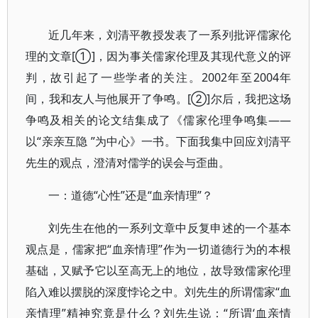
近几年来，刘清平教授发表了一系列批评儒家伦
理的文章[①]，因为事关儒家伦理及其现代意义的评
判，故引起了一些学者的关注。2002年至2004年
间，我和友人与他展开了争鸣。[②]尔后，我把这场
争鸣及相关的论文结集成了《儒家伦理争鸣集——
以“亲亲互隐 ”为中心》一书。下面我集中回应刘清平
先生的观点，澄清对儒学的误会与歪曲。
一：道德“心性”还是“血亲情理”？
刘先生在他的一系列文章中反复申述的一个基本
观点是，儒家把“血亲情理”作为一切道德行为的本根
基础，又赋予它以至高无上的地位，故导致儒家伦理
陷入难以摆脱的深度悖论之中。刘先生的所谓儒家“血
亲情理”精神究竟是什么？刘先生说：“所谓‘血亲情