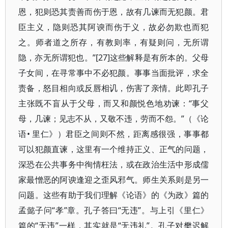
恩，犯则恐其责善而伤于恩，故有几谏而无犯颜。君
臣主义，隐则恐其阿谀而伤于义，故必勿欺也而犯
之。师者道之所存，有教则率，有疑则问，无所谓
隐，亦无所谓犯也。”[27]这些解释是有所本的。父母
子女间，在寻常事中不必犯颜。事事当面批评，求全
责备，怒目相向或反唇相讥，伤害了亲情。此即孔子
主张既不盲从于父母，而又和颜悦色地劝谏：“事父
母，几谏；见志不从，又敬不违，劳而不怨。”（《论
语• 里仁》）君臣之间则不然，距离感很强，事事都
可以犯颜直谏，这里有一个维持正义、正气的问题，
深恐在公共事务中徇情枉法，或在政治生活中形成儒
家最憎恶的阿谀逢迎之歪风邪气。师生关系则是另一
问题。这些有助于我们理解《论语》的《为政》篇的
孟懿子问“孝”章。孔子答曰“无违”。与上引《里仁》
篇的“无违”一样，其实就是“无违礼”。孔子对樊迟解