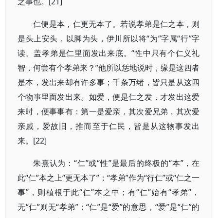
之事也。[21]
仁便是本，仁更无本了。若说孝弟是仁之本，则
是头上安头，以脚为头，伊川所以将“为”字属“行”字
读。盖孝弟是仁里面发出来底。“性中只有个仁义礼
智，何尝有个孝弟来？”他所以恁地说时，缘是这四者
是本，发出来却有许多事；千条万绪，皆只是从这四
个物事里面发出来。如爱，便是仁之发，才发出这爱
来时，便事事有：第一是爱亲，其次爱兄弟，其次爱
亲戚，爱故旧，推而至于仁民，皆是从这物事发出
来。[22]
朱熹认为：“仁”或“性”是最后的终极的“本”，在
此“仁”本之上“更无本了”；“孝弟”作为“行仁”或“仁之一
事”，则植根于此“仁”本之中；有“仁”始有“孝弟”，
无“仁”则无“孝弟”；“仁”是“爱”的意思，“爱”是“仁”的