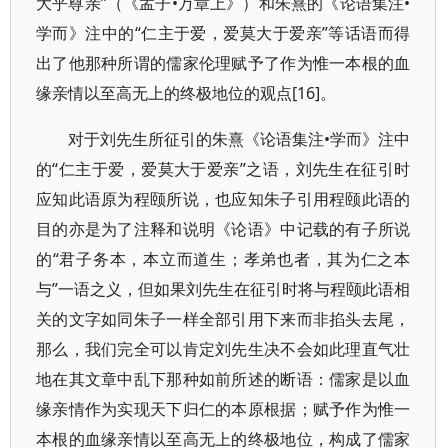
大乎尊亲”（《孟子•万章上》）和朱熹的《论语集注•
学而》注中的“仁主于爱，爱莫大于爱亲”等话语而得
出了他那种所谓的儒家伦理赋予了作为惟一本根的血
缘亲情以至高无上的终极地位的观点[16]。
对于刘先生所征引的朱熹《论语集注•学而》注中
的“仁主于爱，爱莫大于爱亲”之语，刘先生在征引时
应知此语原为程颐所说，也应知朱子引用程颐此语的
目的亦是为了注释和说明《论语》中记载的有子所说
的“君子务本，本立而道生；孝弟也者，其为仁之本
与”一语之义，但如果刘先生在征引时将与程颐此语相
关的文字如同朱子一样全部引用下来而非掐头去尾，
那么，我们完全可以肯定刘先生决不会如此理直气壮
地在其文章中乱下那种如前所述的断语：儒家是以血
缘亲情作为实现天下归仁的本原根据；赋予作为惟一
本根的血缘亲情以至高无上的终极地位，构成了儒家