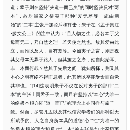
道；孟子则在坚持“夫道一而已矣”的同时坚决反对“两
本”，故对墨家之徒夷子那种“爱无差等，施由亲
始”的“二本”主张严加驳斥和抨击；朱子在《孟子集注
•滕文公上》的注中认为：“且人物之生，必各本于父
母而无二，乃自然之理，若天使之然也。故其爱由此
立，而推以及人，自有差等。今如夷子之言，则是视
其父母本无异于路人，但其施之之序，姑自此始耳。
非二本而何哉？然其于先后之间，犹知所择，则又其
本心之明有终不得而息者，此其所以卒能受命而自觉
其非也。”[14]这表明朱子不仅在反对夷子的那种“二
本”的主张上同孟子一致，而且在坚持以“本心”为唯一
的终极本根亦即“道一而已”的理念上亦同样与孟子一
致。然而，尽管孔孟以及其他儒家学者们的那种以天
所赋予的、人之自身所本具的道德“心”“性”为唯一的
终极本根的理念和反对“二本”的主张是如此深切著