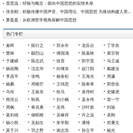
雷思温：经验与概念：面向中国思想的实情本身
张东刚：积极传播中国声音、中国理论、中国思想 为推动构建人类命运共同体注入强劲动力
萧盈盈：从欧洲哲学视角探解中国思想
热门专栏
秦晖
陈行之
郑永年
龙应台
丁学良
曹林
鄢烈山
傅国涌
陈嘉映
黄宗智
于建嵘
陈志武
徐贲
郭宇宽
马立诚
杨祖陶
沈志华
向继东
赵汀阳
戴建业
李昌平
张鸣
杨奎松
王海光
周濂
杨鹏
邓晓芒
王缉思
陈奉孝
郭世佑
马玲
王振东
狄马
袁伟时
史啸虎
熊培云
秋风
刘小枫
孟令伟
雷一宁
周枫
蒋兆勇
吴伟
沙叶新
刘瑜
葛剑雄
储昭根
吴稼祥
许之远
袁刚
杨小凯
吴励生
朱学勤
潘维
郑秉文
莫于川
羽之野
谢志浩
孙立平
杨光