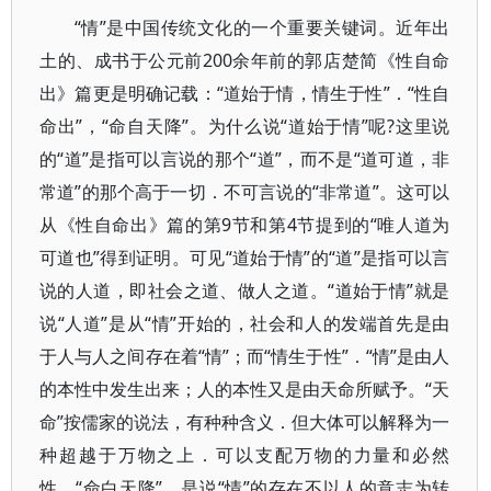
“情”是中国传统文化的一个重要关键词。近年出
土的、成书于公元前200余年前的郭店楚简《性自命
出》篇更是明确记载：“道始于情，情生于性”．“性自
命出”，“命自天降”。为什么说“道始于情”呢?这里说
的“道”是指可以言说的那个“道”，而不是“道可道，非
常道”的那个高于一切．不可言说的“非常道”。这可以
从《性自命出》篇的第9节和第4节提到的“唯人道为
可道也”得到证明。可见“道始于情”的“道”是指可以言
说的人道，即社会之道、做人之道。“道始于情”就是
说“人道”是从“情”开始的，社会和人的发端首先是由
于人与人之间存在着“情”；而“情生于性”．“情”是由人
的本性中发生出来；人的本性又是由天命所赋予。“天
命”按儒家的说法，有种种含义．但大体可以解释为一
种超越于万物之上．可以支配万物的力量和必然
性。“命白天降”．是说“情”的存在不以人的意志为转