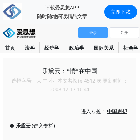
下载爱思想APP
立即下载
随时随地阅读精品文章
登录
注册
首页
法学
经济学
政治学
国际关系
社会学
乐黛云：“情”在中国
选择字号：
大
中
小
本文共阅读 4512 次 更新时间：
2008-12-17 16:44
进入专题：
中国思想
●
乐黛云
(
进入专栏
)