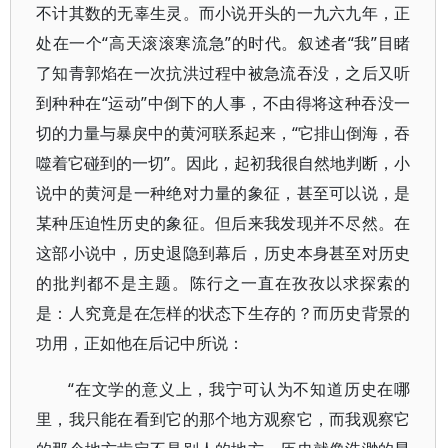
不计其数的无辜生灵。而小说开头的一九六九年，正
处在一个“高天滚滚寒流急”的时代。叙述者“我”目睹
了知青郭焰在一次抗洪过程中被急流吞没，之后又听
到种种在“运动”中倒下的人事，不由得将这种吞没一
切的力量与暴戾中的黄河联系起来，“它排山倒海，吞
噬着它碰到的一切”。因此，起初我很自然地判断，小
说中的黄河是一种绝对力量的象征，甚至可以说，是
某种压迫性历史的象征。但后来我发现并不尽然。在
这部小说中，历史退隐到幕后，历史本身甚至对历史
的批判都不是主题。陈行之一直在孜孜以求探索的
是：人究竟是在怎样的状态下生存的？而历史背景的
功用，正如他在后记中所说：
“在文学的意义上，我宁可认为不知道历史在哪
里，我只能在看到它的那个地方观察它，而我观察它