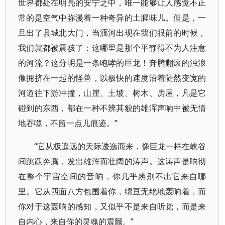
世界都处在明亮的安宁之中，唯一能够让人感觉不正
常的是空气中弥漫着一种奇异的土腥味儿。但是，一
旦出了县城北大门，当湎河出现在我们眼前的时候，
我们就都被震骇了：这哪里是那个平静得不为人注意
的河流？这分明是一条咆哮的巨龙！奔腾翻滚的浊浪
像拥挤在一起的怪兽，以极快的速度沿着陡然变宽的
河道往下游冲撞，山崖、土坡、树木、房屋，凡是它
碰到的东西，都在一种不辨其貌的雄浑声响中被无情
地吞噬，不留一点儿痕迹。”
“它从极遥远的天际逶迤而来，像巨龙一样在峡谷
间跳跃奔腾，发出雄浑而壮阔的涛声。这涛声是响彻
在整个宇宙空间的音响，你几乎辨别不出它来自哪
里。它从四面八方包围着你，绵亘无绝地轰响着，而
你对于这轰响的感知，又似乎不是来自听觉，而是来
自内心，来自你的灵魂的震颤。”