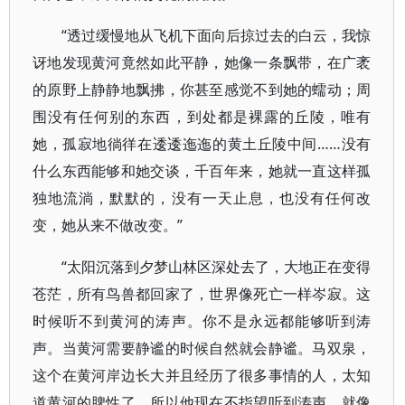
“透过缓慢地从飞机下面向后掠过去的白云，我惊
讶地发现黄河竟然如此平静，她像一条飘带，在广袤
的原野上静静地飘拂，你甚至感觉不到她的蠕动；周
围没有任何别的东西，到处都是裸露的丘陵，唯有
她，孤寂地徜徉在逶逶迤迤的黄土丘陵中间……没有
什么东西能够和她交谈，千百年来，她就一直这样孤
独地流淌，默默的，没有一天止息，也没有任何改
变，她从来不做改变。”
“太阳沉落到夕梦山林区深处去了，大地正在变得
苍茫，所有鸟兽都回家了，世界像死亡一样岑寂。这
时候听不到黄河的涛声。你不是永远都能够听到涛
声。当黄河需要静谧的时候自然就会静谧。马双泉，
这个在黄河岸边长大并且经历了很多事情的人，太知
道黄河的脾性了。所以他现在不指望听到涛声，就像