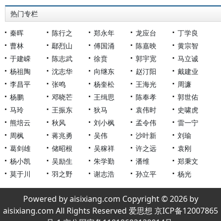
热门专栏
秦晖
陈行之
郑永年
龙应台
丁学良
曹林
鄢烈山
傅国涌
陈嘉映
黄宗智
于建嵘
陈志武
徐贲
郭宇宽
马立诚
杨祖陶
沈志华
向继东
赵汀阳
戴建业
李昌平
张鸣
杨奎松
王海光
周濂
杨鹏
邓晓芒
王缉思
陈奉孝
郭世佑
马玲
王振东
狄马
袁伟时
史啸虎
熊培云
秋风
刘小枫
孟令伟
雷一宁
周枫
蒋兆勇
吴伟
沙叶新
刘瑜
葛剑雄
储昭根
吴稼祥
许之远
袁刚
杨小凯
吴励生
朱学勤
潘维
郑秉文
莫于川
羽之野
谢志浩
孙立平
杨光
Powered by aisixiang.com Copyright © 2026 by
aisixiang.com All Rights Reserved 爱思想 京ICP备12007865