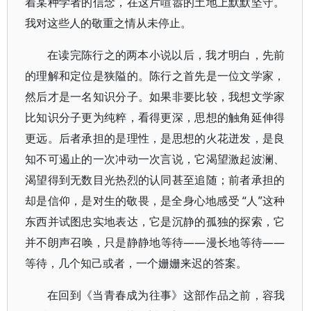
着某种学者的信念，在这片喧嚣的土地上默默坚守。
我对这些人的敬重之情从未停止。
在读完陈行之的两本小说以后，我才明白，先前
的理解和定位是狭隘的。陈行之首先是一位文学家，
然后才是一名知识分子。如果非要比较，我想文学家
比知识分子更为纯粹，看得更深，思想的触角延伸得
更远。后者承担的是理性，是思想的火花迸发，是良
知不可遏止的一次冲动一次言说，它渴望激起波澜、
渴望得到无数目光热烈的认同甚至追随；前者承担的
却是信仰，是对生的敬畏，是全身心地感受 “人”这种
东西并试图忠实地表达，它是沉静的孤独的探索，它
并不朗声召唤，只是静静地等待——漫长地等待——
等待，几个知己或者，一个姗姗来迟的答案。
在回到《当青春成为往事》这部作品之前，容我