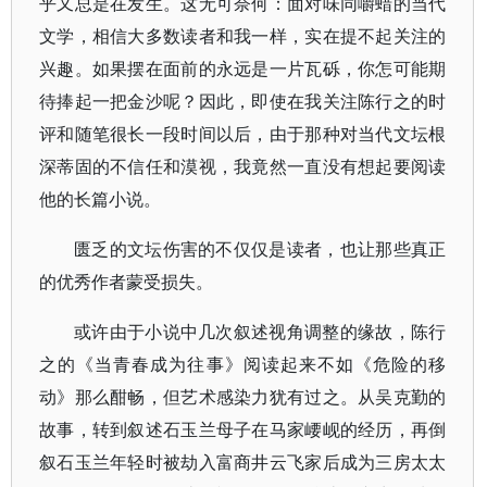
乎又总是在发生。这无可奈何：面对味同嚼蜡的当代
文学，相信大多数读者和我一样，实在提不起关注的
兴趣。如果摆在面前的永远是一片瓦砾，你怎可能期
待捧起一把金沙呢？因此，即使在我关注陈行之的时
评和随笔很长一段时间以后，由于那种对当代文坛根
深蒂固的不信任和漠视，我竟然一直没有想起要阅读
他的长篇小说。
匮乏的文坛伤害的不仅仅是读者，也让那些真正
的优秀作者蒙受损失。
或许由于小说中几次叙述视角调整的缘故，陈行
之的《当青春成为往事》阅读起来不如《危险的移
动》那么酣畅，但艺术感染力犹有过之。从吴克勤的
故事，转到叙述石玉兰母子在马家崾岘的经历，再倒
叙石玉兰年轻时被劫入富商井云飞家后成为三房太太