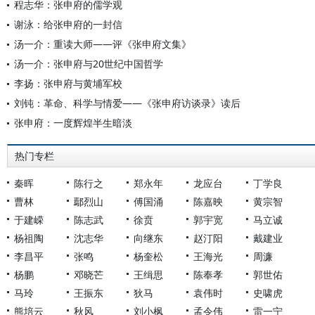
程志华：张申府的儒学观
谢泳：给张申府的一封信
汤一介：重读大师——评《张申府文集》
汤一介：张申府与20世纪中国哲学
李扬：张申府与黄埔军校
刘钝：革命、科学与情爱——《张申府访谈录》读后
张申府：一度辉煌半生暗淡
热门专栏
秦晖
陈行之
郑永年
龙应台
丁学良
曹林
鄢烈山
傅国涌
陈嘉映
黄宗智
于建嵘
陈志武
徐贲
郭宇宽
马立诚
杨祖陶
沈志华
向继东
赵汀阳
戴建业
李昌平
张鸣
杨奎松
王海光
周濂
杨鹏
邓晓芒
王缉思
陈奉孝
郭世佑
马玲
王振东
狄马
袁伟时
史啸虎
熊培云
秋风
刘小枫
孟令伟
雷一宁