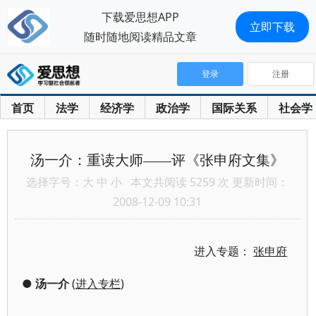
下载爱思想APP
立即下载
随时随地阅读精品文章
登录
注册
首页
法学
经济学
政治学
国际关系
社会学
汤一介：重读大师——评《张申府文集》
选择字号：
大
中
小
本文共阅读 5259 次 更新时间：
2008-12-09 10:31
进入专题：
张申府
●
汤一介
(
进入专栏
)