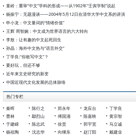
童岭：重审“中文”学科的形成——从1902年“壬寅学制”说起
杨振宁：无题漫谈——2004年5月12日在清华大学中文系的讲演
申小龙：中文量词的“情绪价值”
王辉 周智婉：中文成为世界语言的六大转向
李敖：让有趣的中文起死回生
孙晶：海外中文热与“语言外交”
丁学良:“你敢写中文”？
要好玩，但还不够
近年来文史研究的新变
中国近现代文化发展的总体脉络
热门专栏
秦晖
陈行之
郑永年
龙应台
丁学良
曹林
鄢烈山
傅国涌
陈嘉映
黄宗智
于建嵘
陈志武
徐贲
郭宇宽
马立诚
杨祖陶
沈志华
向继东
赵汀阳
戴建业