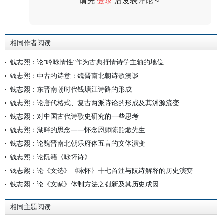
请先
登录
后发表评论～
评论
相同作者阅读
钱志熙：论“吟咏情性”作为古典抒情诗学主轴的地位
钱志熙：中古的诗意：魏晋南北朝诗歌漫谈
钱志熙：东晋南朝时代钱塘江诗路的形成
钱志熙：论唐代格式、复古两派诗论的形成及其渊源流变
钱志熙：对中国古代诗歌史研究的一些思考
钱志熙：湖畔的思念——怀念恩师陈贻焮先生
钱志熙：论魏晋南北朝乐府体五言的文体演变
钱志熙：论阮籍《咏怀诗》
钱志熙：论《文选》《咏怀》十七首注与阮诗解释的历史演变
钱志熙：论《文赋》体制方法之创新及其历史成因
相同主题阅读