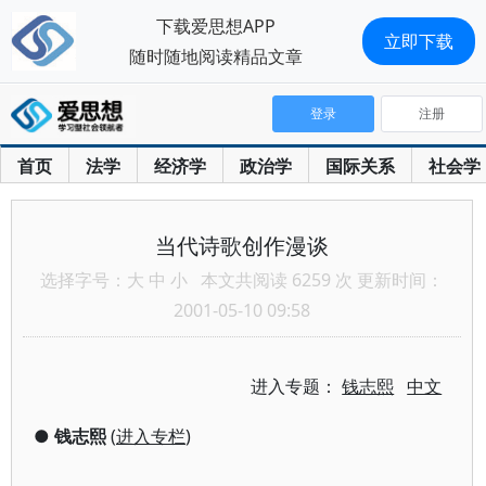
下载爱思想APP
立即下载
随时随地阅读精品文章
登录
注册
首页
法学
经济学
政治学
国际关系
社会学
当代诗歌创作漫谈
选择字号：
大
中
小
本文共阅读 6259 次 更新时间：
2001-05-10 09:58
进入专题：
钱志熙
中文
●
钱志熙
(
进入专栏
)