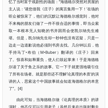
忆了当时富于戏剧性的场面：“海德格尔突然对房屋的
主人说：‘请您借我《庄子》的寓言集用一下！’在场的
听众被惊呆了，他们的沉默让海德格尔感觉到，他对
不来梅的朋友们做了一件不很合适的事情，即当众索
取一本根本无人知晓的书并因而会使凯尔纳先生难
堪。但是，凯尔纳先生却一秒钟也没有迟疑，只是一
边走一边道歉说他必须到书房去找。几分钟以后，他
手持马丁•布伯（M•Buber）翻译的《庄子》回来
了。惊喜和如释重负，使人们鼓起掌来！于是海德格
尔读了关于鱼之乐的故事。它一下子就更强地吸引住
了所有在场者。就是那些还不理解‘论真理的本质’的演
讲的人，思索这个中国故事就会知道海德格尔的本意
了”。[4]
由此可知，当海德格尔做《论真理的本质》的讲
演时，他不仅可以引用老子（虽然后来在出版时删去