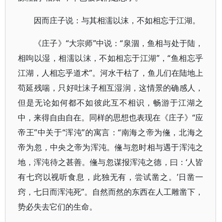
因而庄子说：与其相濡以沫，不如相忘于江湖。
《庄子》“大宗师”中说：“泉涸，鱼相与处于陆，
相呴以湿，相濡以沫，不如相忘于江湖”，“鱼相忘乎
江湖，人相忘乎道术”。河水干枯了，鱼儿们在陆地上
苟延残喘，只好吐沫子相互湿润，这情景的确感人，
但是无论如何都不如彼此互不相识，畅游于江湖之
中，来得自由自在。同样的思想也表现在《庄子》“应
帝王”中关于“浑沌”的寓言：“南海之帝为儵，北海之
帝为忽，中央之帝为浑沌。儵与忽时相与遇于浑沌之
地，浑沌待之甚善。儵与忽谋报浑沌之德，曰：‘人皆
有七窍以视听食息，此独无有，尝试凿之。’日凿一
窍，七日而浑沌死”。自然而然的东西在人工雕凿下，
势必失去它们的生命。