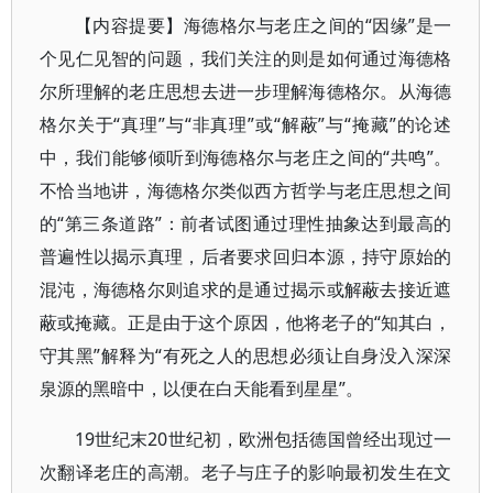
【内容提要】海德格尔与老庄之间的“因缘”是一
个见仁见智的问题，我们关注的则是如何通过海德格
尔所理解的老庄思想去进一步理解海德格尔。从海德
格尔关于“真理”与“非真理”或“解蔽”与“掩藏”的论述
中，我们能够倾听到海德格尔与老庄之间的“共鸣”。
不恰当地讲，海德格尔类似西方哲学与老庄思想之间
的“第三条道路”：前者试图通过理性抽象达到最高的
普遍性以揭示真理，后者要求回归本源，持守原始的
混沌，海德格尔则追求的是通过揭示或解蔽去接近遮
蔽或掩藏。正是由于这个原因，他将老子的“知其白，
守其黑”解释为“有死之人的思想必须让自身没入深深
泉源的黑暗中，以便在白天能看到星星”。
19世纪末20世纪初，欧洲包括德国曾经出现过一
次翻译老庄的高潮。老子与庄子的影响最初发生在文