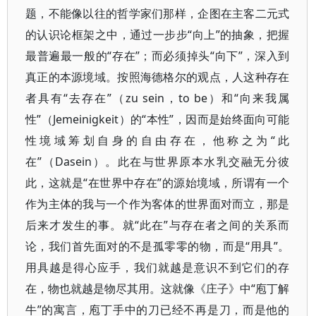
题，不能像以往的哲学家们那样，企图在主客二元式
的认识论框架之中，通过一步步“向上”的抽象，把握
最普遍最一般的“存在”；而必须掉头“向下”，深入到
真正的本源境域。按照海德格尔的观点，人这种存在
者具有“去存在”（zu sein，to be）和“向来我属
性”（Jemeinigkeit）的“本性”，因而是始终面向可能
性境域筹划自身的自由存在，他称之为“此
在”（Dasein）。此在与世界原本水乳交融无分彼
此，这就是“在世界中存在”的源始境域，所谓有一个
作为主体的我与一个作为客体的世界面对而立，那是
后来才发生的事。就“此在”与存在者之间的关系而
论，我们首先面对的不是孤零零的物，而是“用具”。
用具越是得心应手，我们就越是意识不到它们的存
在，物也就越是物尽其用。这就像《庄子》中“庖丁解
牛”的寓言，庖丁手中的刀已经不再是刀，而是他的