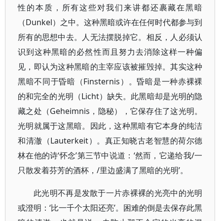
性的本质，所有这些对我们来讲都还裹藏在黑暗
（Dunkel）之中。这种黑暗或许在任何时代都参与到
所有的思想中去。人无法摆脱掉它。相反，人必须认
识到这种黑暗的必然性而且努力去消除这样一种偏
见，即认为这种黑暗的主宰应该被摧毁掉。其实这种
黑暗不同于昏暗（Finsternis）。昏暗是一种赤裸裸
的和完全的光明（Licht）缺失。此黑暗却是光明的隐
藏之处（Geheimnis，隐秘），它保存住了这光明。
光明就属于这黑暗。因此，这种黑暗有它本身的纯洁
和清澈（Lauterkeit）。真正知晓古老智慧的荷尔德
林在他的诗‘怀念’第三节中说道：‘然而，它递给我/一
只散发着芬芳的酒杯，/里边盛满了黑暗的光明’。
此光明不再是发散于一片赤裸裸的光亮中的光明
或澄明：‘比一千个太阳还亮’。困难的倒是去保存此黑