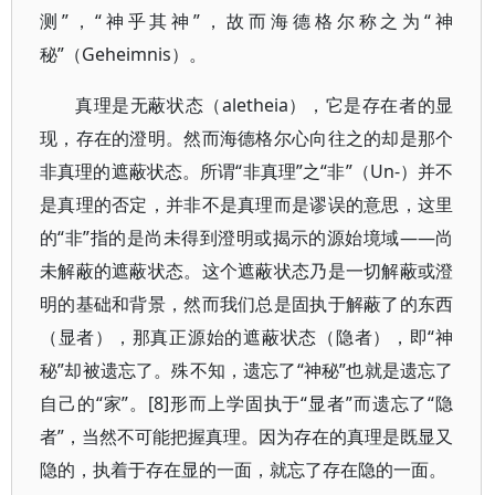
测”，“神乎其神”，故而海德格尔称之为“神
秘”（Geheimnis）。
真理是无蔽状态（aletheia），它是存在者的显
现，存在的澄明。然而海德格尔心向往之的却是那个
非真理的遮蔽状态。所谓“非真理”之“非”（Un-）并不
是真理的否定，并非不是真理而是谬误的意思，这里
的“非”指的是尚未得到澄明或揭示的源始境域――尚
未解蔽的遮蔽状态。这个遮蔽状态乃是一切解蔽或澄
明的基础和背景，然而我们总是固执于解蔽了的东西
（显者），那真正源始的遮蔽状态（隐者），即“神
秘”却被遗忘了。殊不知，遗忘了“神秘”也就是遗忘了
自己的“家”。[8]形而上学固执于“显者”而遗忘了“隐
者”，当然不可能把握真理。因为存在的真理是既显又
隐的，执着于存在显的一面，就忘了存在隐的一面。