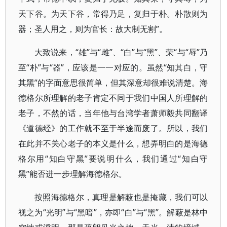
天下谷。为天下谷，常得乃足，复归于朴。朴散则为
器；圣人用之，则为官长：故大制无割”。
大致说来，“雄”与“雌”、“白”与“黑”、荣“与“辱”乃
至“朴”与“器”，应该是一一对应的。虽然“知其白，守
其黑”的字面意思很简单，但其深意却很难说清楚。海
德格尔所理解的老子肯定不同于我们中国人所理解的
老子，不然的话，当年他与台湾学者萧师毅共同翻译
《道德经》的工作就不至于半途而废了。所以，我们
在此并不关心老子的本义是什么，想弄明白的是海德
格尔用“知白守黑”要说明什么，我们通过“知白守
黑”能否进一步理解海德格尔。
按照海德格尔，真理是解蔽也是掩藏，我们可以
视之为“光明”与“黑暗”，亦即“白”与“黑”。解蔽是林中