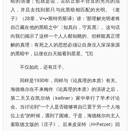
暗的清澈；也就是说，去防止那不合宜的光亮的混
入，并且去找到那只与此黑暗相匹配的光明。《老
子》（28章，V•v•斯特劳斯译）讲：‘那理解光明者将
自己藏在他的黑暗之中’〔知其白，守其黑〕。这句话
向我们揭示了这样一个人人都知晓的、但鲜能真正理
解的真理：有死之人的思想必须让自身没入深深泉源
的黑暗中，以便在白天能看到星星。”[3]
不仅如此，还有庄子。
同样是1930年，同样与《论真理的本质》有关。
海德格尔在不来梅作《论真理的本质》的演讲之后，
第二天又在凯尔纳（kellner）家中举行了学术讨论
会。当讨论到“一个人是否能够将自己置于另一个人地
位上去”的时候，遇到了困难。于是，海德格尔向主人
索取德文版的《庄子》。后来皮采特（H•Petzet）回