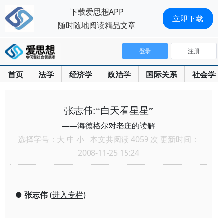
下载爱思想APP
立即下载
随时随地阅读精品文章
登录
注册
首页
法学
经济学
政治学
国际关系
社会学
张志伟:“白天看星星”
——海德格尔对老庄的读解
选择字号：
大
中
小
本文共阅读 4059 次 更新时间：
2008-11-25 15:24
●
张志伟
(
进入专栏
)