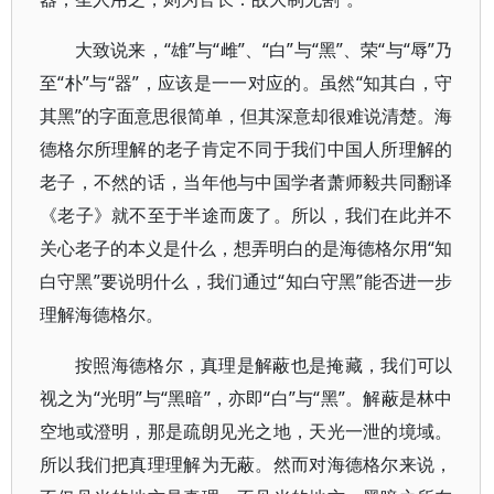
大致说来，“雄”与“雌”、“白”与“黑”、荣“与“辱”乃
至“朴”与“器”，应该是一一对应的。虽然“知其白，守
其黑”的字面意思很简单，但其深意却很难说清楚。海
德格尔所理解的老子肯定不同于我们中国人所理解的
老子，不然的话，当年他与中国学者萧师毅共同翻译
《老子》就不至于半途而废了。所以，我们在此并不
关心老子的本义是什么，想弄明白的是海德格尔用“知
白守黑”要说明什么，我们通过“知白守黑”能否进一步
理解海德格尔。
按照海德格尔，真理是解蔽也是掩藏，我们可以
视之为“光明”与“黑暗”，亦即“白”与“黑”。解蔽是林中
空地或澄明，那是疏朗见光之地，天光一泄的境域。
所以我们把真理理解为无蔽。然而对海德格尔来说，