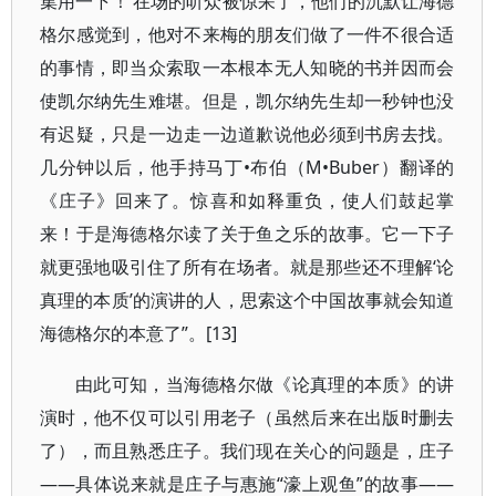
集用一下！’在场的听众被惊呆了，他们的沉默让海德
格尔感觉到，他对不来梅的朋友们做了一件不很合适
的事情，即当众索取一本根本无人知晓的书并因而会
使凯尔纳先生难堪。但是，凯尔纳先生却一秒钟也没
有迟疑，只是一边走一边道歉说他必须到书房去找。
几分钟以后，他手持马丁•布伯（M•Buber）翻译的
《庄子》回来了。惊喜和如释重负，使人们鼓起掌
来！于是海德格尔读了关于鱼之乐的故事。它一下子
就更强地吸引住了所有在场者。就是那些还不理解‘论
真理的本质’的演讲的人，思索这个中国故事就会知道
海德格尔的本意了”。[13]
由此可知，当海德格尔做《论真理的本质》的讲
演时，他不仅可以引用老子（虽然后来在出版时删去
了），而且熟悉庄子。我们现在关心的问题是，庄子
――具体说来就是庄子与惠施“濠上观鱼”的故事――