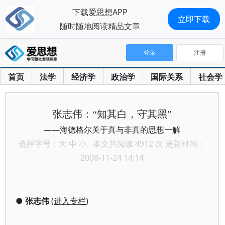
下载爱思想APP
立即下载
随时随地阅读精品文章
登录
注册
首页
法学
经济学
政治学
国际关系
社会学
张志伟：“知其白，守其黑”
——海德格尔关于真与非真的思想一解
选择字号：
大
中
小
本文共阅读 4912 次 更新时间：
2008-11-24 14:14
●
张志伟
(
进入专栏
)