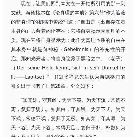
现在，让我们回到本文在一开始所引用的那一则
文献。海德格尔在《论真理的本质》第六节“作为遮蔽
的非真理”的初稿中曾经写道：“自由是（出自存在者
本身的）去蔽着的让存在；它将自身揭示为真理的本
质。现在它将自身显示为：此作为真理本质的自由在
其本身中就是向神秘（Geheimnis）的补充性的开
启。那知光亮者，将自身隐藏于黑暗之中。（老子）
（Der seine Helle kennt, sich in sein Dunkel h?
llt――Lao-tse）”。[12]张祥龙先生认为海德格尔的
引文出于《老子》第28章，全文如下：
“知其雄，守其雌，为天下溪。为天下溪，常德不
离，复归于婴儿。知其白，守其黑，为天下式。为天
下式，常德不忒，复归于无极。知其荣，守其辱，为
天下谷。为天下谷，常得乃足，复归于朴。朴散则为
器；圣人用之，则为官长：故大制无割”。