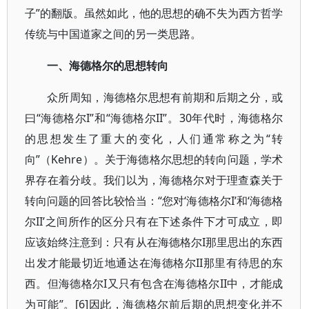
子”的翻版。虽然如此，他的思想的确不失为西方哲学
传统与中国道家之间的另一类思路。
一、海德格尔的思想转向
众所周知，海德格尔思想有前期和后期之分，或
曰“海德格尔I”和“海德格尔II”。30年代时，海德格尔
的思想发生了重大的变化，人们通常称之为“转
向”（Kehre）。关于海德格尔思想的转向问题，学术
界存在着分歧。我们以为，海德格尔对于理查森关于
转向问题的回答比较恰当：“您对‘海德格尔I’和‘海德格
尔II’之间所作的区分只有在下述条件下才可成立，即
应该始终注意到：只有从在海德格尔I那里思出的东西
出发才能最切近地通达在海德格尔II那里有待思的东
西。但海德格尔I又只有包含在海德格尔II中，才能成
为可能”。[6]因此，海德格尔前后期的思想变化并不