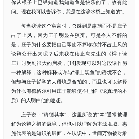
你从根子上已经知道我知道鱼是快乐的了，故有此
问。现在我可以告诉你，我是在这濠水桥上知道的”。
每当我读这个寓言时，总感到是惠施而不是庄子
占了上风，因为庄子明显在狡辩。可是令人不解的
是，庄子为什么要把自己即使不算输亦并不占上风的
论辩公开出来呢？后来我在读止庵先生的《樗下读
庄》时受到很大的启发，[14]发现可以对这段话作另
一种解释，这种解释或许与“濠上观鱼”的语境不合，
但却与庄子哲学的大语境是合拍的，而且也可以解释
为什么海德格尔引用庄子能够使不理解《论真理的本
质》的人明白他的思想。
庄子说：“请循其本”，这里所说的“本”通常被理
解为论辩之初的语境，但也可以理解为本源境域。惠
施代表的是知识的层面，在认识中，世间万物被对象