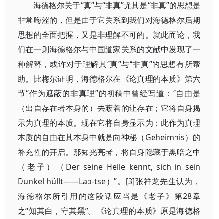
海德格尔关于“真”与“非真”尤其是“非真”的思想是
非常晦涩的，但是由于它关系到我们对海德格尔后期
思想的全面把握，又是非理解不可的。就此而论，我
们在一则海德格尔与中国道家关系的文献中发现了一
种解释，或许对于理解其“真”与“非真”的思想有所帮
助。比梅尔证明，海德格尔在《论真理的本质》第六
节“作为遮蔽的非真理”的初稿中曾经写道：“自由是
（出自存在者本身的）去蔽着的让存在；它将自身揭
示为真理的本质。现在它将自身显示为：此作为真理
本质的自由在其本身中就是向神秘（Geheimnis）的
补充性的开启。那知光亮者，将自身隐藏于黑暗之中
（老子）（Der seine Helle kennt, sich in sein
Dunkel hüllt――Lao-tse）”。[3]张祥龙先生认为，
海德格尔所引用的这段话应当是《老子》第28章
之“知其白，守其黑”。《论真理的本质》原是海德格