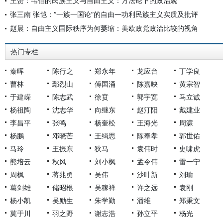
王赟：韦伯的民族主义与自由主义：方法论下的政治观
张三南 张恺：“一族一国论”的自由—功利民族主义实质及批评
赵晨：自由主义国际秩序为何萎缩：美欧政党政治比较的视角
热门专栏
秦晖
陈行之
郑永年
龙应台
丁学良
曹林
鄢烈山
傅国涌
陈嘉映
黄宗智
于建嵘
陈志武
徐贲
郭宇宽
马立诚
杨祖陶
沈志华
向继东
赵汀阳
戴建业
李昌平
张鸣
杨奎松
王海光
周濂
杨鹏
邓晓芒
王缉思
陈奉孝
郭世佑
马玲
王振东
狄马
袁伟时
史啸虎
熊培云
秋风
刘小枫
孟令伟
雷一宁
周枫
蒋兆勇
吴伟
沙叶新
刘瑜
葛剑雄
储昭根
吴稼祥
许之远
袁刚
杨小凯
吴励生
朱学勤
潘维
郑秉文
莫于川
羽之野
谢志浩
孙立平
杨光