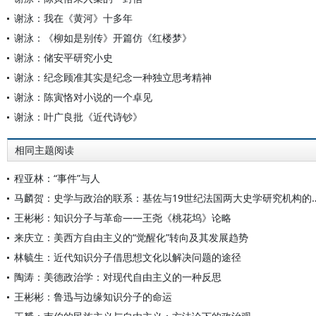
谢泳：我在《黄河》十多年
谢泳：《柳如是别传》开篇仿《红楼梦》
谢泳：储安平研究小史
谢泳：纪念顾准其实是纪念一种独立思考精神
谢泳：陈寅恪对小说的一个卓见
谢泳：叶广良批《近代诗钞》
相同主题阅读
程亚林：“事件”与人
马麟贺：史学与政治的联系：基佐与19
王彬彬：知识分子与革命——王尧《桃花坞》论略
来庆立：美西方自由主义的“觉醒化”转向及其发展趋势
林毓生：近代知识分子借思想文化以解决问题的途径
陶涛：美德政治学：对现代自由主义的一种反思
王彬彬：鲁迅与边缘知识分子的命运