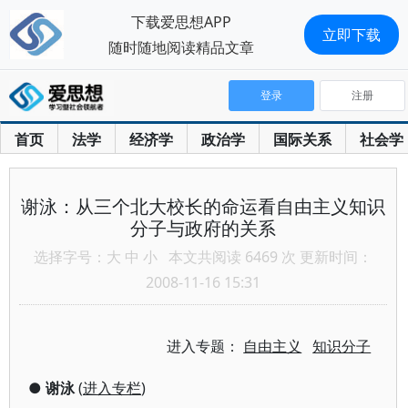
下载爱思想APP
立即下载
随时随地阅读精品文章
登录
注册
首页
法学
经济学
政治学
国际关系
社会学
谢泳：从三个北大校长的命运看自由主义知识
分子与政府的关系
选择字号：
大
中
小
本文共阅读 6469 次 更新时间：
2008-11-16 15:31
进入专题：
自由主义
知识分子
●
谢泳
(
进入专栏
)