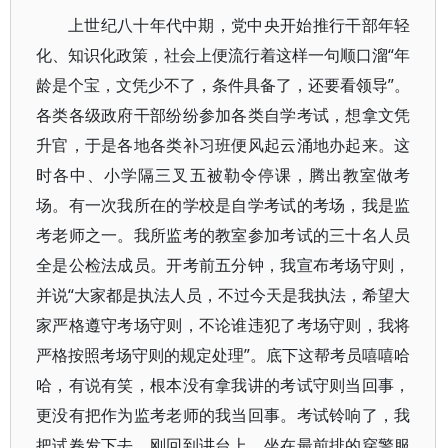
上世纪八十年代中期，党中央开始推行干部年轻
化、知识化政策，社会上便流行着这样一句顺口溜“年
龄是个宝，文凭少不了，条件具备了，还要看领导”。
各类各级政府干部纷纷参加各类自学考试，想拿文凭
升官，于是各地各类补习班便风起云涌地办起来。这
时各中、小学隔三叉五被勒令停课，腾出教室做考
场。有一次我所在的学校是自学考试的考场，我是监
考老师之一。我所监考的教室参加考试的三十名人员
全是公检法成员。开考前五分钟，我宣布考场守则，
并说“大家都是执法人员，不过今天是我执法，希望大
家严格遵守考场守则，不论谁违犯了考场守则，我将
严格按照考场守则的规定处理”。底下这帮考员嘻嘻哈
哈，有说有笑，根本没有拿我讲的考试守则当回事，
更没有把作为监考老师的我当回事。考试铃响了，我
把试卷发下去，刚回到讲台上，坐在最前排的穿警服