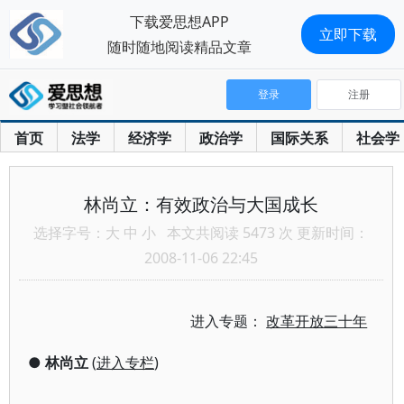
下载爱思想APP
立即下载
随时随地阅读精品文章
登录
注册
首页
法学
经济学
政治学
国际关系
社会学
林尚立：有效政治与大国成长
选择字号：
大
中
小
本文共阅读 5473 次 更新时间：
2008-11-06 22:45
进入专题：
改革开放三十年
●
林尚立
(
进入专栏
)