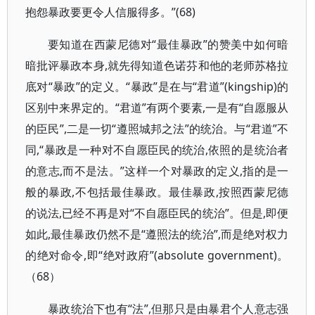
抱怨暴政要更令人信服得多。”(68)
要知道在西蒙尼德对“最佳暴政”的赞美中如何暗
暗批评暴政本身,就先得知道色诺芬和他的老师苏格拉
底对“暴政”的定义。“暴政”是在与“君道”(kingship)的
区别中来界定的。“君道”有两个要素,一是有“自愿服从
的臣民”,二是一切“遵照城邦之法”的统治。与“君道”不
同,“暴政是一种对不自愿臣民的统治,依照的是统治者
的意志,而不是法。”这样一个对暴政的定义,指的是一
般的暴政,不包括最佳暴政。最佳暴政,按照西蒙尼德
的说法,已经不再是对“不自愿臣民的统治”。但是,即便
如此,最佳暴政仍然不是“遵照法的统治”,而是绝对权力
的绝对命令,即“绝对政府”(absolute government)。
（68）
暴政统治下也有“法”,但那只是由暴君个人意志强