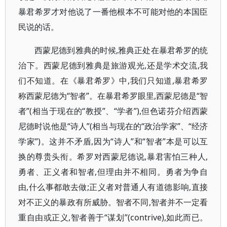
暴君希罗才对他说了一番他根本不可能对他的本国臣
民说的话。
西蒙尼德到雅典的时候,雅典正处在暴君希罗的统
治下。西蒙尼德到雅典是旅游观光,还是学术交流,我
们不知道。在《暴君希罗》中,我们只知道,暴君希罗
称西蒙尼德为“智者”。在暴君希罗眼里,西蒙尼德是“智
者”(相当于现在的“教授”、“学者”),但色诺芬介绍西蒙
尼德时说他是“诗人”(相当与现在的“政治学家”、“经济
学家”)。这并不矛盾,因为“诗人”和“智者”本是可以互
换的尊贵头衔。希罗对西蒙尼德说,暴君害怕三种人,
勇者、正义者和智者,但理由并不相同。勇者为争自
由,什么事都敢去做;正义者对普通人有道德影响,直接
对不正义的暴政有所威胁。智者不同,智者并不一定看
重自由或正义,智者善于“谋划”(contrive),如此而已。