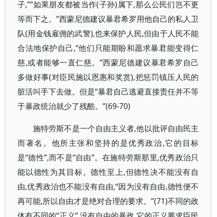
子,”“如果朋友都被当作(子孙)属下,那么公民们岂不更
等而下之。”西蒙尼德建议暴君希罗用他自己的私人卫
队(用金钱雇佣的武警),也来保护人民,但由于人民不能
合法地保护自己,“他们只能期盼和愿求暴君能变得仁
慈,或者能够一直仁慈。”西蒙尼德建议暴君希罗自己
多做好事(对臣民施以恩惠和奖赏),把惩罚镇压人民的
脏活叫手下去做。但是“暴君自己逃避直接责任并不等
于暴政统治就少了残酷。”(69-70)
施特劳斯不是一个自由主义者,他以批评自由民主
而著名。他所主张和坚持的是优秀政治,它的目标
是“德性”,而不是“自由”。在施特劳斯那里,优秀政治只
能以德性为其目标。德性至上,但德性决不能没有自
由,优秀政治也不能没有自由,“因为没有自由,德性便不
再可能,所以自由才是绝对合理的要求。”(71)不同的政
体有不同的“正义”,没有自由的暴政,它的正义要求臣民