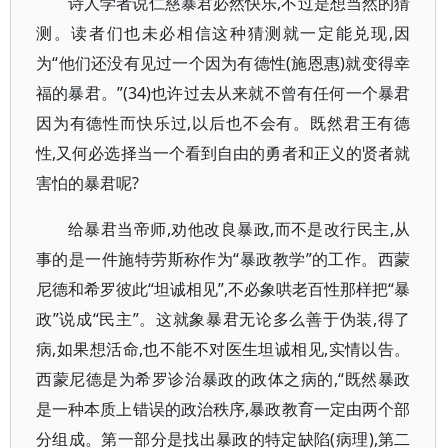
诗人学者说仁慈暴君必然快乐,不过是想当然的猜
测。读者们也未必相信这种猜测就一定能兑现,因
为“他们还没有见过一个因为有德性(施恩惠)就变得幸
福的暴君。”(34)也许过去从来就不曾有任何一个暴君
因为有德性而快乐过,以后也不会有。既然君王有德
性,又何必选择当一个看到自由的勇者和正义的贤者就
害怕的暴君呢?
给暴君当帝师,劝他改良暴政,而不是改行民主,从
事的是一件施特劳斯称作为“暴政教学”的工作。西蒙
尼德和希罗彼此“坦诚相见”,不必象哄老百性那样把“暴
政”说成“民主”。这就象暴君无论多么善于伪装,得了
病,如果想活命,也不能不对医生坦诚相见,实情以告。
西蒙尼德是为希罗诊治暴政的政体之病的,“既然暴政
是一种本质上错误的政治秩序,暴政教育一定由两个部
分组成。第一部分是找出暴政的特定缺陷(病理),第二