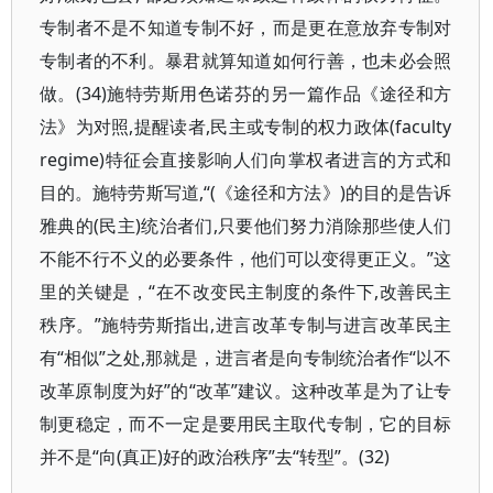
专制者不是不知道专制不好，而是更在意放弃专制对
专制者的不利。暴君就算知道如何行善，也未必会照
做。(34)施特劳斯用色诺芬的另一篇作品《途径和方
法》为对照,提醒读者,民主或专制的权力政体(faculty
regime)特征会直接影响人们向掌权者进言的方式和
目的。施特劳斯写道,“(《途径和方法》)的目的是告诉
雅典的(民主)统治者们,只要他们努力消除那些使人们
不能不行不义的必要条件，他们可以变得更正义。”这
里的关键是，“在不改变民主制度的条件下,改善民主
秩序。”施特劳斯指出,进言改革专制与进言改革民主
有“相似”之处,那就是，进言者是向专制统治者作“以不
改革原制度为好”的“改革”建议。这种改革是为了让专
制更稳定，而不一定是要用民主取代专制，它的目标
并不是“向(真正)好的政治秩序”去“转型”。(32)