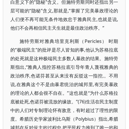
白意义下的“隐秘”含义。但施特劳斯同时还指出另一
层可能的“隐秘”含义,那就是,“掌握了完美暴政理论的
人们便不再可能无条件地效忠于雅典民主,也就是说,
他们不会再相信民主天生就是最佳政治秩序。”
施特劳斯对雅典培里克利斯（Pericles） 时期
的“极端民主”的批评是尽人皆知的事,他认为苏格拉底
的处死就是这种极端民主多数人暴政的结果。施特劳
斯指出,“雅典人指控苏格拉底引导年青人蔑视雅典的
政治秩序,色诺芬甚至从来没有反驳这一指控,。不用
说,在雅典这个不是由暴君统治的城邦里,有完美暴政
的理论的人都会很不自在。”这也就是“为什么苏格拉
底被处死,色诺芬被流放的缘故。”(76)生活在民主制度
中的人们对专制理论怀有敌意，有时超过了理性的限
度。希腊历史学家波利比乌斯（Polybius）指出,希腊
城邦在反对佞主的过程中,把平民权力推到了唯一的和