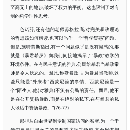
至高无上的地步,破坏了权力的平衡。这也限制了对专
制的哲学理性思考。
色诺芬,还有他的老师苏格拉底,对完美暴政理论
的哲思该如何解读,也可以当作一个“哲学疑惑”问题。
但是,施特劳斯指出,有一个问题似乎是没有疑惑的,那
就是《暴君希罗》向我们间接地揭示了“暴政”教学的
环境条件。在有民主意识的雅典,公民给暴君当暴政帝
师是令人厌恶的。因此,称赞暴政,甘为暴君当教师,这
些只能是“外来者”西蒙尼德的事情。西蒙尼德是一
个“陌生人,他(对雅典)不负有公民的责任。而且,他不
是在公开赞扬暴政,而是在绝对的私下,在与暴君的私
人谈话中赞扬暴政。”(76-77)
那些从自由世界到专制国家访问的智者,为一个于
他们自身世界无关的暴政秩序歌功颂德,甚至出谋划