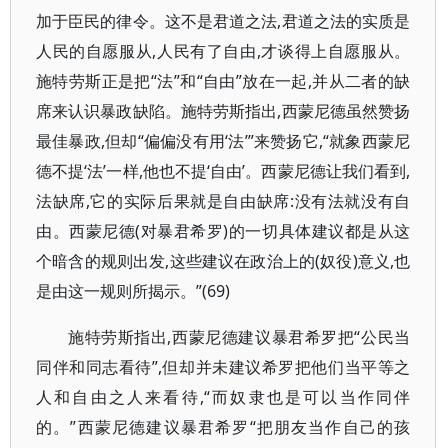
加于臣民的律令。这不是君道之法,君道之法的实质是
人民的自愿服从,人民有了自由,才谈得上自愿服从。
施特劳斯正是把“法”和“自由”放在一起,并从二者的缺
席来认识暴政缺陷。施特劳斯指出,西蒙尼德虽然赞扬
最佳暴政,但却“偏偏没有用‘法’”来赞扬它,“就象西蒙尼
德不提‘法’一样,他也不提‘自由’。西蒙尼德让我们看到,
法缺席,它的实际后果就是自由缺席:没有法就没有自
由。西蒙尼德(对暴君希罗)的一切具体建议都是从这
个暗含的规则出发,这些建议在政治上的(奴役)意义,也
是由这一规则所揭示。”(69)
施特劳斯指出,西蒙尼德建议暴君希罗把“公民当
同伴和同志看待”,但却并未建议希罗把他们当平等之
人和自由之人来看待,“而奴隶也是可以当作同伴
的。”西蒙尼德建议暴君希罗“把朋友当作自己的孩