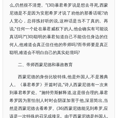
么,仍然很不清楚。”(30)暴君希罗说是想去寻死,西蒙
尼德是不是因为安慰希罗才说了劝他的那番话呢?劝
人宽心，总得拣好听的说,这种话是当不了真的。再
说,“任何一个处在暴君威权下的人,他会确实有可能说
真话吗?”(30)聪明的暴君知道自己不能信任身边的任
何人,他难道会真正信任他的帝师吗?而帝师要是真正
聪明,难道会不明白自己的真实处境吗?
二、帝师西蒙尼德和暴政教育
西蒙尼德的身份比较特殊,他是外国人,不是雅典
人。《暴君希罗》开篇时说,“诗人西蒙尼德有一次来
到暴君希罗处。”施特劳斯解释道,这是很合理的,暴君
希罗因为害怕别人时时会阴谋加害于他,深居简出,当
然是西蒙尼德去看希罗。(36)西蒙尼德能见到希罗,应
该是一次特殊的召见或接见。由于西蒙尼德是外国人,