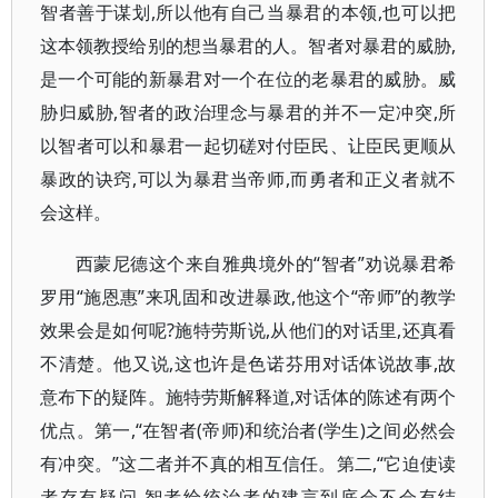
智者善于谋划,所以他有自己当暴君的本领,也可以把
这本领教授给别的想当暴君的人。智者对暴君的威胁,
是一个可能的新暴君对一个在位的老暴君的威胁。威
胁归威胁,智者的政治理念与暴君的并不一定冲突,所
以智者可以和暴君一起切磋对付臣民、让臣民更顺从
暴政的诀窍,可以为暴君当帝师,而勇者和正义者就不
会这样。
西蒙尼德这个来自雅典境外的“智者”劝说暴君希
罗用“施恩惠”来巩固和改进暴政,他这个“帝师”的教学
效果会是如何呢?施特劳斯说,从他们的对话里,还真看
不清楚。他又说,这也许是色诺芬用对话体说故事,故
意布下的疑阵。施特劳斯解释道,对话体的陈述有两个
优点。第一,“在智者(帝师)和统治者(学生)之间必然会
有冲突。”这二者并不真的相互信任。第二,“它迫使读
者存有疑问,智者给统治者的建言到底会不会有结