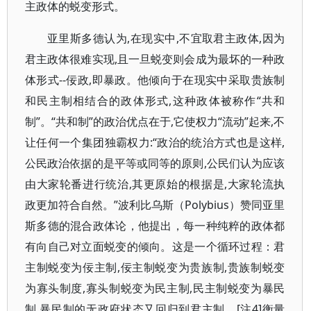
主政体的蜕变形式。
亚里斯多德认为,在现实中,不宜取君主政体,因为
君主政体很难实现,且一旦蜕变则会成为最坏的一种政
体形式--佞政,即暴政。他倾向于在现实中采取贵族制
和民主制相结合的政体形式,这种政体被称作“共和
制”。“共和制”的政治优点在于,它使权力“流动”起来,不
让任何一个集团独霸权力:“政治的统治方式也是这样,
公民政治依据的是平等或同等的原则,公民们认为应该
由大家轮番进行统治,其更原始的根据是,大家轮流执
政更加符合自然。”波利比乌斯（Polybius）赞同亚里
斯多德的混合政体论，他提出，每一种纯粹的政体都
有向自己对立面蜕变的倾向。这是一个循环过程：君
主制蜕变为佞主制,佞主制蜕变为贵族制,贵族制蜕变
为寡头制度,寡头制蜕变为民主制,民主制蜕变为暴民
制,暴民制的无政府状态又回归到君主制。[注4]衡量