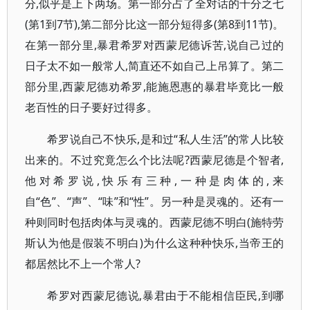
分,似乎是上下两场。第一部分占了全对话的十分之七
(第1到7节),第二部分比这一部分短得多(第8到11节)。
在第一部分里,暴君希罗对西蒙尼德诉苦,说自己过的
日子太不如一般常人,简直还不如自己上吊算了。第二
部分里,西蒙尼德劝希罗,能施恩惠的暴君毕竟比一般
老百性的日子要好过得多。
希罗说自己不快乐,是和过“私人生活”的常人比较
出来的。不过究竟怎么个比法呢?西蒙尼德是个智者,
他对希罗说,快乐有三种,一种是肉体的,来
自“色”、“声”、“味”和“性”。另一种是灵魂的。还有一
种则同时包括肉体与灵魂的。西蒙尼德不明白(施特劳
斯认为他是假装不明白)为什么这种种快乐,当帝王的
都居然比不上一个常人?
希罗对西蒙尼德说,暴君由于不能相信臣民,到哪