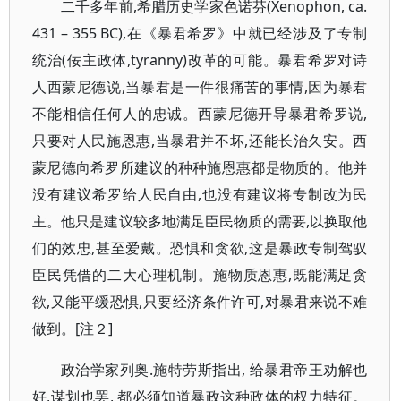
二千多年前,希腊历史学家色诺芬(Xenophon, ca.
431 – 355 BC),在《暴君希罗》中就已经涉及了专制
统治(佞主政体,tyranny)改革的可能。暴君希罗对诗
人西蒙尼德说,当暴君是一件很痛苦的事情,因为暴君
不能相信任何人的忠诚。西蒙尼德开导暴君希罗说,
只要对人民施恩惠,当暴君并不坏,还能长治久安。西
蒙尼德向希罗所建议的种种施恩惠都是物质的。他并
没有建议希罗给人民自由,也没有建议将专制改为民
主。他只是建议较多地满足臣民物质的需要,以换取他
们的效忠,甚至爱戴。恐惧和贪欲,这是暴政专制驾驭
臣民凭借的二大心理机制。施物质恩惠,既能满足贪
欲,又能平缓恐惧,只要经济条件许可,对暴君来说不难
做到。[注２]
政治学家列奥.施特劳斯指出, 给暴君帝王劝解也
好,谋划也罢, 都必须知道暴政这种政体的权力特征。