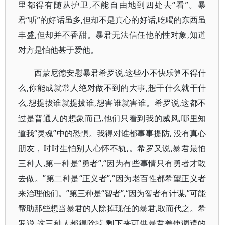
里都得有随从护卫,不能自由地到四处去“看”。暴
君“听”的好话虽多,但却不是真心的好话,吃喝的东西虽
丰盛,但却并不香甜。暴君无法信任他的性对象,知道
对方是怕他甚于爱他。
西蒙尼德安慰暴君希罗说,这些小不快乐算不得什
么,你能成就常人绝对做不到的大事,想干什么就干什
么,想提拔谁就提拔谁,想害谁就害谁。希罗说,这都不
过是普通人的想象而已,他们只看到我的威风,哪里知
道我“灵魂”中的恐惧。我得对谁都事事提防, 没有真心
朋友，时时生怕别人心怀不轨,。希罗又说,暴君最怕
三种人,第一种是“勇者”,“因为有些事情只有勇者才敢
去做。”第二种是“正义者”,“因为老百性都希望正义者
来治理他们。”第三种是“智者”,“因为智者有计谋,”可能
帮助那些想当暴君的人除掉现任的暴君,取而代之。希
罗说,这三种人都得除掉,剩下来可供暴君差使调遣的