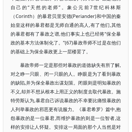
自己的“天然的老师”。象公元前7世纪科林斯
（Corinth）的暴君贝里安德(Periander)和中国的秦
始皇这样的暴君都是无师自通的高人,有了他们,其他
的暴君都有了暴政之谱,他们事实上也已经将“保全暴
政的基本方法体制化了。”(67)暴政帝师不过是在他们
的基础上为保全暴政更上一层楼罢了。
暴政帝师一定是那些对暴政的道德缺失有所了解,
对之睁一只眼、闭一只眼的人。睁眼是为了看到暴政
的缺陷,并为保全暴政出谋划策。闭眼则是明知暴政的
不义,却并不想从根本上用正义的制度去取代暴政。施
特劳斯认为,暴君自己诉说暴政的不幸要比痛恨暴政的
人列举暴政的邪恶更有说服力。《暴君希罗》篇中,抱
怨暴政的是一位暴君,而维护暴政的则是一位智者,这
样的安排让人怀疑。安排这一局面的那个人当然是对