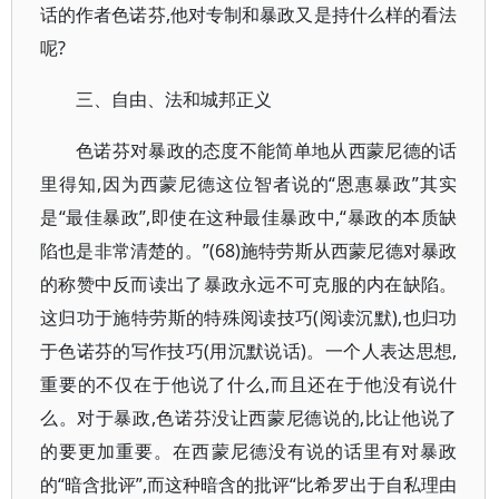
话的作者色诺芬,他对专制和暴政又是持什么样的看法
呢?
三、自由、法和城邦正义
色诺芬对暴政的态度不能简单地从西蒙尼德的话
里得知,因为西蒙尼德这位智者说的“恩惠暴政”其实
是“最佳暴政”,即使在这种最佳暴政中,“暴政的本质缺
陷也是非常清楚的。”(68)施特劳斯从西蒙尼德对暴政
的称赞中反而读出了暴政永远不可克服的内在缺陷。
这归功于施特劳斯的特殊阅读技巧(阅读沉默),也归功
于色诺芬的写作技巧(用沉默说话)。一个人表达思想,
重要的不仅在于他说了什么,而且还在于他没有说什
么。对于暴政,色诺芬没让西蒙尼德说的,比让他说了
的要更加重要。在西蒙尼德没有说的话里有对暴政
的“暗含批评”,而这种暗含的批评“比希罗出于自私理由