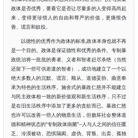
政体是否优秀，要看它是否让尽量多的人变得高尚起
来，变得更珍惜人的自由和尊严的价值，更痛恨伪
善、谎言和奴役。
以德性的优秀作为政体的标准,政体本身也就不再
是一个目的。政体是保证德性和优秀的条件。专制暴
政统治将一批批的勇者、义者和智者赶尽杀绝（当然
还留下一些可供差遣的智者），成功地建立了一个以
绝大多数人的沉默、谎言、顺从、道德妥协、曲意奉
承为特色的生活秩序。施舍式的暴政仁慈并不能建立
与民主政体相一致的新价值观和新生活秩序，只不过
是在旧生活秩序中添加了更多的贪欲而已。暴政仁慈
也许可以改善一些人的物质生活，但败坏社会整体道
德和精神状态的“专制政体病菌”--人与人之间的信任匮
乏、冷漠被动、恐惧隔阂、虚伪、背叛、出卖、孤独