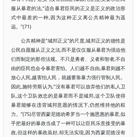
服从暴君的法,“适合暴君臣民的正义是正义的政治形
式中最差的一种,因为这种正义离公共精神最为遥
远。”(71)
公共精神是“城邦正义”的尺度,城邦正义的德性是
公民自愿服从正义之法,而不是仅仅服从暴君为强迫他
们而制定的那些法规。不只是勇者、义者和智者,不自
由的臣民也会令暴君害怕。人们越不自由,暴君则越不
放心人民,越害怕人民，就越要靠暴力强行管制人民。
因此,施特劳斯认为,“没有暴君可以放弃他们的私人卫
队,这个卫队效忠的是暴君而不是城邦,这个卫队使得
暴君能够在违背城邦意愿的情况下,仍然维持他的权
力。”(75)尽管西蒙尼德劝希罗当一个施恩惠的暴君,似
乎把最好的暴政当成了一种可以让臣民乐意接受的暴
政,但这样的暴政虽好,却无法实现,因为西蒙尼德没有