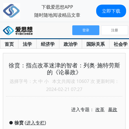
下载爱思想APP
立即下载
随时随地阅读精品文章
登录
注册
首页
法学
经济学
政治学
国际关系
社会学
徐贲：指点改革迷津的智者：列奥·施特劳斯
的《论暴政》
选择字号：
大
中
小
本文共阅读 10607 次 更新时间：
2024-02-21 07:27
进入专题：
改革
暴政
●
徐贲
(
进入专栏
)