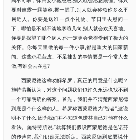
高不可攀，你只要小施恩惠,别人就会感恩戴德。你只
要对谁露一露笑容,握一握手,别人就会称颂你多么平
易近人。你要是送谁一点小礼物、节日里去慰问一
下，哪怕是不咸不淡地寒暄几句,别人就会欢天喜地。
你要是探望了哪个病人,他一定更会觉得受到了极大的
关怀。你每天里做的每一件小事,都是重大的国家新
闻。这些鸡毛蒜皮、不足挂齿的事情要是一个常人去
做,有谁会去在意?
西蒙尼德这样劝解希罗，真正的用意是什么呢？
施特劳斯认为，对这个问题我们也许久永远也找不到
一个可靠明确的答案。首先，我们并不清楚西蒙尼德
到底是个什么样的人。希罗称西蒙尼德为“智者”,这说
明不了什么,因为我们并不知道色诺芬自己对他有什么
看法。施特劳斯说,“就算我们假设西蒙尼德是色诺芬
的传声筒,我们仍然无法断定。西蒙尼德到底要说什