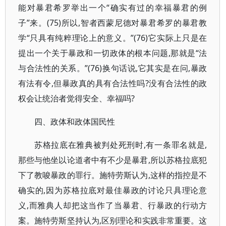
能对暴君希罗举出一个“确实有过的幸福暴君的例
子”来。(75)所以,智者西蒙尼德对暴君希罗的暴君教
学“只具有纯粹理论上的意义。”(76)它实际上只是在
提出一个关于暴政和一切政体的根本问题,那就是“法
与合法性的关系。”(76)换句话说,它其实是在问,暴政
有法有令,但暴政真的具有合法性吗?没有合法性的政
权会让统治者觉得安全、幸福吗?
四、政体和政体国民性
苏格拉底在雅典被判处死刑时,有一条罪名就是,
那些与他坐以论道者中有不少是暴君,所以苏格拉底犯
下了教唆暴政的罪行。施特劳斯认为,这样的指控是不
确实的,因为苏格拉底对最佳暴政的讨论只具理论意
义,而雅典人却把这当作了当暴君、行暴政的行动方
案。施特劳斯坚持认为,区别理论和实践非常重要。这