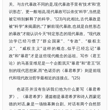
关。与古代暴政不同的是,现代暴政手里有‘技术’和‘意
识形态’。更一般地说,现代暴政可以依仗‘科学’,当然是
被它特别解释了的科学。”(23)与此相比,古代暴政是
被“科学”来揭露的,“了解前现代暴政,也就是自然形态
的暴政”才能认识今天“特定形态的现代暴政。”现代政
治学已经习惯了“群众国家”、“专政”、“极权主
义”、“威权主义”这样的概念,似乎已经忘记“暴
政”和“暴君”才是这些现代概念的远祖。写作《君王
论》的马基亚维尼是一个企图泯灭“暴君”和“君王”区
别的现代思想家,而“色诺芬的《暴君希罗》则是前现
代和现代政治哲学最相近的连接点。”(25)
色诺芬并没有告诉我们他为什么要写《暴君希
罗》。《暴君希罗》通篇都是暴君希罗和诗人西蒙尼
德的对话,象是一场独幕舞台剧。对话有两个自然部