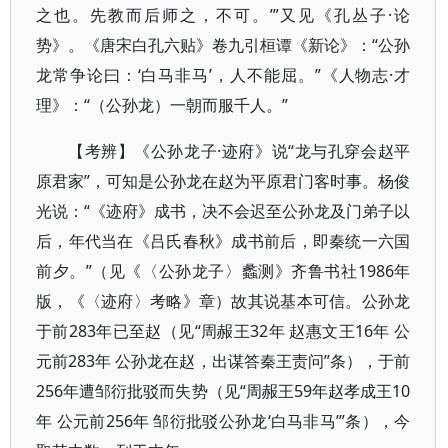
之也。先教而后师之，不可。’”又见《孔丛子·论
势》。《唐宋白孔六贴》卷九引桓谭《新论》：“公孙
龙常争论曰：‘白马非马’，人不能屈。”《人物志·才
理》：“（公孙龙）一朝而服千人。”
【考辨】《公孙龙子·迹府》说“龙与孔穿会赵平
原君家”，可知是公孙龙在赵为平原君门客时事。杨俊
光说：“《迹府》成书，决不会迟至公孙龙及门弟子以
后，年代当在《吕氏春秋》成书前后，即秦统一六国
前夕。”（见《〈公孙龙子〉蠡测》齐鲁书社1986年
版，《〈迹府〉考略》章）故其说基本可信。公孙龙
于前283年已至赵（见“周赧王32年 赵惠文王16年 公
元前283年 公孙龙在赵，出谋答秦王责问”条），于前
256年遭邹衍批驳而失势（见“周赧王59年赵孝成王10
年 公元前256年 邹衍批驳公孙龙‘白马非马’”条），今