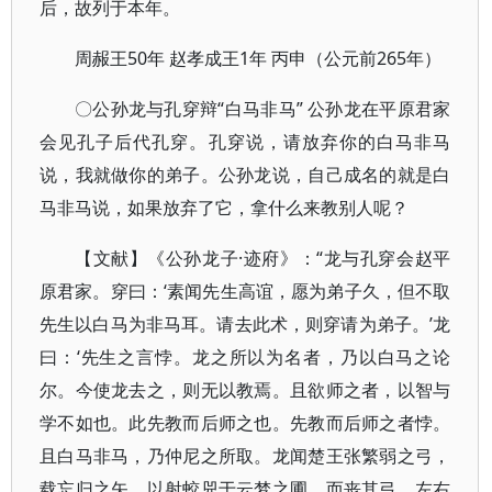
后，故列于本年。
周赧王50年 赵孝成王1年 丙申（公元前265年）
〇公孙龙与孔穿辩“白马非马” 公孙龙在平原君家
会见孔子后代孔穿。孔穿说，请放弃你的白马非马
说，我就做你的弟子。公孙龙说，自己成名的就是白
马非马说，如果放弃了它，拿什么来教别人呢？
【文献】《公孙龙子·迹府》：“龙与孔穿会赵平
原君家。穿曰：‘素闻先生高谊，愿为弟子久，但不取
先生以白马为非马耳。请去此术，则穿请为弟子。’龙
曰：‘先生之言悖。龙之所以为名者，乃以白马之论
尔。今使龙去之，则无以教焉。且欲师之者，以智与
学不如也。此先教而后师之也。先教而后师之者悖。
且白马非马，乃仲尼之所取。龙闻楚王张繁弱之弓，
载忘归之矢，以射蛟兕于云梦之圃，而丧其弓。左右