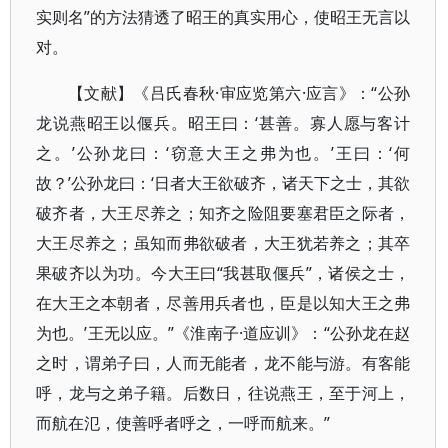
实则名”的方法猜透了昭王的真实用心，使昭王无言以
对。
【文献】《吕氏春秋·审应览第六·应言》：“公孙
龙说燕昭王以偃兵。昭王曰：‘甚善。寡人愿与客计
之。’公孙龙曰：‘窃意大王之弗为也。’王曰：‘何
故？’公孙龙曰：‘日者大王欲破齐，诸天下之士，其欲
破齐者，大王尽养之；知齐之险阻要塞君臣之际者，
大王尽养之；虽知而弗欲破者，大王犹若养之；其卒
果破齐以为功。今大王曰“我甚取偃兵”，诸侯之士，
在大王之本朝者，尽善用兵者也，臣是以知大王之弗
为也。’王无以应。”《淮南子·道应训》：“公孙龙在赵
之时，谓弟子曰，人而无能者，龙不能与游。有客能
呼，龙与之弟子籍。后数日，往说燕王，至于河上，
而航在氾，使善呼者呼之，一呼而航来。”