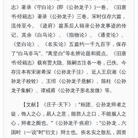
志》著录《守白论》(即《公孙龙子》)一卷。《旧唐
书·经籍志》著录《公孙龙子》三卷。宋时仅存六篇，
流传至今。《迹府》篇系后人辑录公孙龙事迹的传
记。其余《白马论》、《指物论》、《通变论》、
《坚白论》、《名实论》五篇约一千九百字，保存
了“白马非马”、“离坚白”等名辨论题和观点。《旧唐
书·经籍志》载有贾大隐、陈嗣古注各一卷，已佚。今
存注本有宋谢希深《公孙龙子注》、近人王启湘《公
孙龙子校铨》、王绾《公孙龙子悬解》、陈柱《公孙
龙子集解》、谭戒甫《公孙龙子形名发微》等。
【文献】《庄子·天下》：“桓团、公孙龙辩者之
徒，饰人之心，易人之意，能胜人之口，不能服人之
心，辩者之囿也。”《公孙龙子·疾府》：“公孙龙，六
国时（一说“时”衍文）辩士也。疾名实之散乱，因资