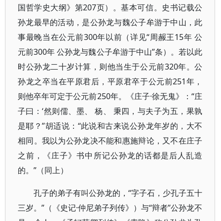
国哲学史大纲》第207页）。基本可信。史书记载公
孙龙最早的活动，是公孙龙与魏公子牟游于中山，此
事最晚当在公元前300年以前（详见“周赧王15年 公
元前300年 公孙龙与魏公子牟游于中山”条）。若以此
时公孙龙二十岁计算，则他当生于公元前320年。公
孙龙之卒当在平原君后，平原君卒于公元前251年，
则他卒年可定于公元前250年。《庄子·徐无鬼》：“庄
子曰：‘然则儒、墨、 杨、 秉四，与夫子为五，果孰
是耶？”胡适说：“此说和古来说公孙龙年岁的，大不
相同。我以为公孙龙决不能和惠施辩论，又不在庄子
之前，《庄子》书中所记公孙龙的话都是后人乱造
的。”（同上）
孔子的弟子有叫公孙龙的，“字子石，少孔子五十
三岁。”（《史记·仲尼弟子列传》）与“辩者”公孙龙不