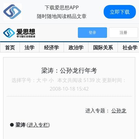
下载爱思想APP
立即下载
随时随地阅读精品文章
登录
注册
首页
法学
经济学
政治学
国际关系
社会学
梁涛：公孙龙行年考
选择字号：
大
中
小
本文共阅读 5139 次 更新时间：
2008-10-18 15:42
进入专题：
公孙龙
●
梁涛
(
进入专栏
)