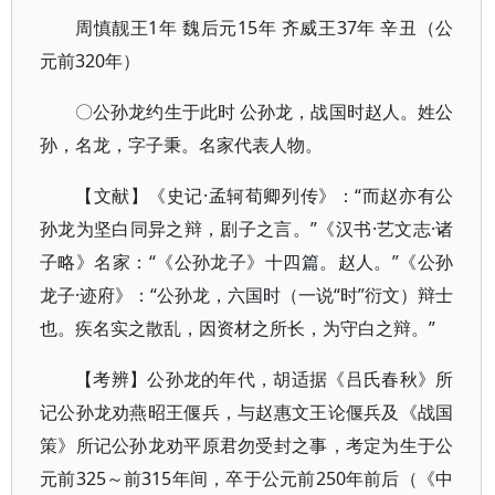
周慎靓王1年 魏后元15年 齐威王37年 辛丑（公
元前320年）
〇公孙龙约生于此时 公孙龙，战国时赵人。姓公
孙，名龙，字子秉。名家代表人物。
【文献】《史记·孟轲荀卿列传》：“而赵亦有公
孙龙为坚白同异之辩，剧子之言。”《汉书·艺文志·诸
子略》名家：“《公孙龙子》十四篇。赵人。”《公孙
龙子·迹府》：“公孙龙，六国时（一说“时”衍文）辩士
也。疾名实之散乱，因资材之所长，为守白之辩。”
【考辨】公孙龙的年代，胡适据《吕氏春秋》所
记公孙龙劝燕昭王偃兵，与赵惠文王论偃兵及《战国
策》所记公孙龙劝平原君勿受封之事，考定为生于公
元前325～前315年间，卒于公元前250年前后（《中