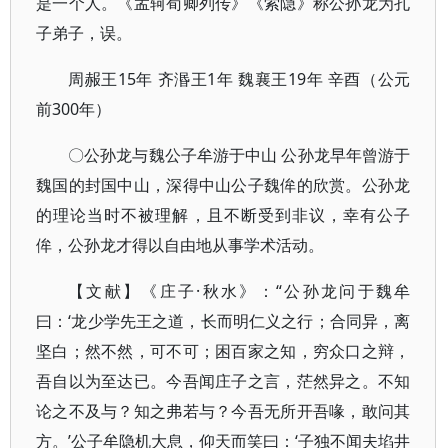
是一个人。《孟轲荀卿列传》《索隐》称公孙龙为孔
子弟子，误。
周赧王15年 齐湣王1年 魏襄王19年 辛酉（公元
前300年）
〇公孙龙与魏公子牟游于中山 公孙龙早年曾游于
魏国的封国中山，深得中山公子魏侔的欣赏。公孙龙
的理论当时不被理解，且不断受到非议，幸有公子
侔，公孙龙才得以自由地从事学术活动。
【文献】《庄子·秋水》：“公孙龙问于魏牟
曰：‘龙少学先王之道，长而明仁义之行；合同异，离
坚白；然不然，可不可；困百家之知，穷众口之辩，
吾自以为至达已。今吾闻庄子之言，茫然异之。不知
论之不及与？知之弗若与？今吾无所开吾喙，敢问其
方。’公子牟隐机大息，仰天而笑曰：‘子独不闻夫埳井