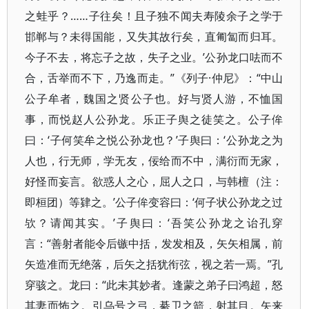
之蛙乎？……子往矣！且子独不闻夫寿陵余子之学于
邯郸与？未得国能，又失其故行矣，直匍匐而归耳。
今子不去，将忘子之故，失子之业。’公孙龙口呿而不
合，舌举而不下，乃逸而走。”《列子·仲尼》：“中山
公子牟者，魏国之贤公子也。好与贤人游，不恤国
事，而悦赵人公孙龙。乐正子舆之徒笑之。公子侔
曰：‘子何笑牟之悦公孙龙也？’子舆曰：‘公孙龙之为
人也，行无师，学无友，佞给而不中，满衍而无家，
好怪而妄言。欲惑人之心，屈人之口，与韩檀（注：
即桓团）等肄之。’公子侔变容曰：‘何子状公孙龙之过
欤？请闻其实。’子舆曰：‘吾笑公孙龙之诒孔穿
言：“善射者能令后镞中括，发发相及，矢矢相属，前
矢造准而无绝落，后矢之括犹衔弦，视之若一焉。”孔
穿骇之。龙曰：“此未其妙者。逢蒙之弟子曰鸿超，怒
其妻而怖之。引乌号之弓，綦卫之箭，射其目。矢来