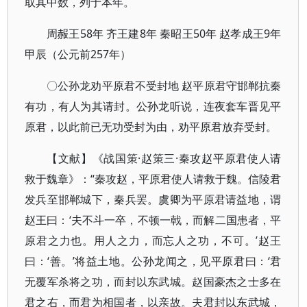
取其中数，列于本年。
周赧王58年 齐王建8年 秦昭王50年 赵孝成王9年
甲辰（公元前257年）
〇公孙龙劝平原君不受封地 赵平原君守邯郸抗秦
有功，有人为其请封。公孙龙听说，连夜套车晋见平
原君，以此前已无功受封为由，劝平原君放弃受封。
【文献】《战国策·赵策三·秦攻赵平原君使人请
救于魏章》：“秦攻赵，平原君使人请救于魏。信陵君
发兵至邯郸城下，秦兵罢。虞卿为平原君请益地，谓
赵王曰：‘夫不斗一卒，不顿一戟，而解二国患者，平
原君之力也。用人之力，而忘人之功，不可。’赵王
曰：‘善。’将益土地。公孙龙闻之，见平原君曰：‘君
无覆军杀将之功，而封以东武城。赵国豪杰之士多在
君之右，而君为相国者，以亲故。夫君封以东武城，