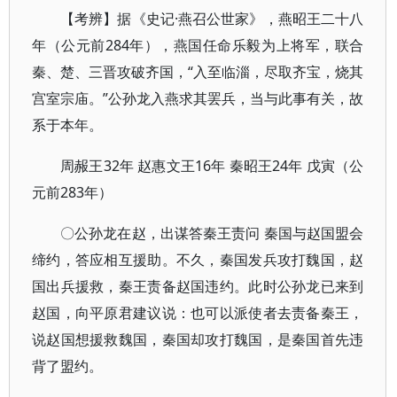
【考辨】据《史记·燕召公世家》，燕昭王二十八
年（公元前284年），燕国任命乐毅为上将军，联合
秦、楚、三晋攻破齐国，“入至临淄，尽取齐宝，烧其
宫室宗庙。”公孙龙入燕求其罢兵，当与此事有关，故
系于本年。
周赧王32年 赵惠文王16年 秦昭王24年 戊寅（公
元前283年）
〇公孙龙在赵，出谋答秦王责问 秦国与赵国盟会
缔约，答应相互援助。不久，秦国发兵攻打魏国，赵
国出兵援救，秦王责备赵国违约。此时公孙龙已来到
赵国，向平原君建议说：也可以派使者去责备秦王，
说赵国想援救魏国，秦国却攻打魏国，是秦国首先违
背了盟约。