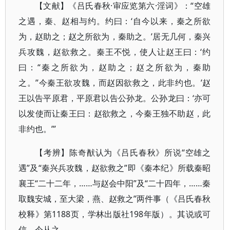
【文献】《吕氏春秋·审应览第六·淫词》：“空雄
之遇，秦、赵相与约。约曰：‘自今以来，秦之所欲
为，赵助之；赵之所欲为，秦助之。’居无几何，秦兴
兵攻魏，赵欲救之。秦王不悦，使人让赵王曰：‘约
曰：“秦之所欲为，赵助之；赵之所欲为，秦助
之。”今秦王欲攻魏，而赵因欲救之，此非约也。’赵
王以告平原君，平原君以告公孙龙。公孙龙曰：‘亦可
以发使而让秦王曰：赵欲救之，今秦王独不助赵，此
非约也。’”
【考辨】陈奇猷认为《吕氏春秋》所说“空雄之
遇”及“秦兴兵攻魏，赵欲救之”即《秦本纪》所载秦昭
襄王“二十二年，……与赵会中阳”及“二十四年，……秦
取魏安城，至大梁，燕、赵救之”两件事（《吕氏春秋
校释》第1188页，学林出版社198年版）。其说或可
信，今从之。