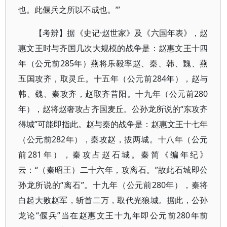
也。此偃兵之所以不成也。’”
【考辨】据《史记·赵世家》及《六国年表》，赵
惠文王时与齐国几次大规模的战争是：赵惠文王十四
年（公元前285年）燕将乐毅率赵、秦、韩、魏、燕
五国攻齐，取灵丘。十五年（公元前284年），赵与
韩、魏、秦攻齐，赵取齐昔阳。十九年（公元前280
年），赵将赵奢攻占齐国麦丘。公孙龙所说的“东攻齐
得城”可能即指此。赵与秦的战争是：赵惠文王十七年
（公元前282年），秦攻赵，拔两城。十八年（公元
前281年），秦攻占赵石城。秦简《编年纪》
云：“（秦昭王）二十六年，攻离石。”故此石城即公
孙龙所说的“离石”。十九年（公元前280年），秦将
白起大败赵军，斩首二万，取代光狼城。据此，公孙
龙论“偃兵”当在赵惠文王十九年即公元前280年前