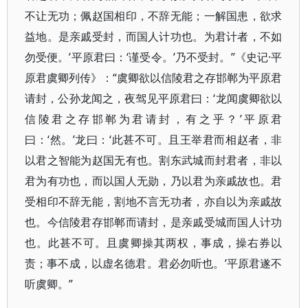
不让无功；佩赵国相印，不辞无能；一解国患，欲求
益地。是亲戚受封，而国人计功也。为君计者，不如
勿受便。’平原君曰：‘谨受令。’乃不受封。”《史记·平
原君虞卿列传》：“虞卿欲以信陵君之存邯郸为平原君
请封，公孙龙闻之，夜驾见平原君曰：‘龙闻虞卿欲以
信陵君之存邯郸为君请封，有之乎？’平原君
曰：‘然。’龙曰：‘此甚不可。且王举君而相赵者，非
以君之智能为赵国无有也。割东武城而封君者，非以
君为有功也，而以国人无勋，乃以君为亲戚故也。君
受相印不辞无能，割地不言无功者，亦自以为亲戚故
也。今信陵君存邯郸而请封，是亲戚受城而国人计功
也。此甚不可。且虞卿操其两权，事成，操右券以
责；事不成，以虚名德君。君必勿听也。’平原君遂不
听虞卿。”