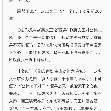
周赧王35年 赵惠文王19年 辛巳（公元前280
年）
〇公孙龙与赵惠文王论“偃兵” 赵惠文王对公孙龙
说：我十余年来一直想偃兵，却始终没有成功，难道
兵不可以偃吗？公孙龙则认为偃兵必须要出于兼爱天
下之心，不能徒有虚名。赵王不真正具有兼爱之心，
所以偃兵一直不能成功。
【文献】《吕氏春秋·审应览第六·审应》：“赵惠
文王谓公孙龙曰：‘寡人事偃兵十余年而不成，兵不可
偃乎？’公孙龙子对曰：‘偃兵之意，兼爱天下之心也。
兼爱天下，不可以虚名为也，必有其实。今蔺、离石
入秦，而王缟素布总；东攻齐得城，而王加膳置酒。
秦得地而王布总，齐亡地而王加膳，此非兼爱之心