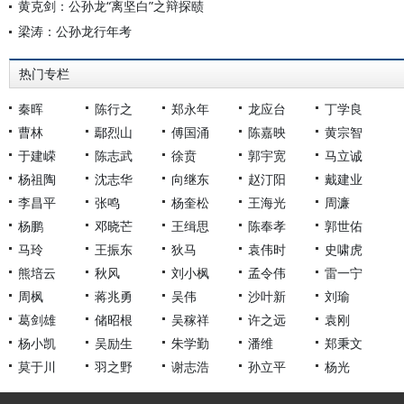
黄克剑：公孙龙“离坚白”之辩探赜
梁涛：公孙龙行年考
热门专栏
秦晖
陈行之
郑永年
龙应台
丁学良
曹林
鄢烈山
傅国涌
陈嘉映
黄宗智
于建嵘
陈志武
徐贲
郭宇宽
马立诚
杨祖陶
沈志华
向继东
赵汀阳
戴建业
李昌平
张鸣
杨奎松
王海光
周濂
杨鹏
邓晓芒
王缉思
陈奉孝
郭世佑
马玲
王振东
狄马
袁伟时
史啸虎
熊培云
秋风
刘小枫
孟令伟
雷一宁
周枫
蒋兆勇
吴伟
沙叶新
刘瑜
葛剑雄
储昭根
吴稼祥
许之远
袁刚
杨小凯
吴励生
朱学勤
潘维
郑秉文
莫于川
羽之野
谢志浩
孙立平
杨光