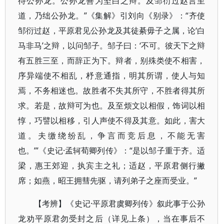
待公孙龙。公孙龙善为坚白之辩。及邹衍过赵言至
道，乃绌公孙龙。”《集解》引刘向《别录》：“齐使
邹衍过赵，平原君见公孙龙及其徒綦毋子之属，论‘白
马非马’之辩，以问邹子。邹子曰：‘不可。彼天下之辩
有五胜三至，而辞正为下。辩者，别殊类使不相害，
序异端使不相乱，杼意通指，明其所谓，使人与知
焉，不务相迷也。故胜者不失其所守，不胜者得其所
求。若是，故辩可为也。及至烦文以相假，饰词以相
惇，巧譬以相移，引人声使不得及其意。如此，害大
道。夫缴绕纷乱，争言而竞后息，不能无害
也。’”《史记·孟轲荀卿列传》：“是以邹子重于齐。适
梁，惠王郊迎，执宾主之礼；适赵，平原君侧行撇
席；如燕，昭王拥彗先驱，请列弟子之座而受业。”
【考辨】《史记·平原君虞卿列传》叙此事于公孙
龙劝平原君勿受封之后（详见上条），当在事后不