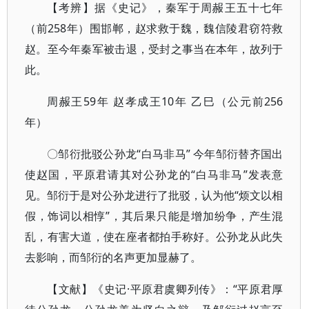
【考辨】据《史记》，秦军于周赧王五十七年
（前258年）围邯郸，赵求救于魏，魏信陵君窃符救
赵。至今年秦军被击退，受封之事当在本年，故列于
此。
周赧王59年 赵孝成王10年 乙巳（公元前256
年）
〇邹衍批驳公孙龙“白马非马” 今年邹衍替齐国出
使赵国，平原君请其对公孙龙的“白马非马”发表意
见。邹衍于是对公孙龙进行了批驳，认为他“烦文以相
假，饰词以相惇”，其后果只能是增加纷争，产生混
乱，有害大道，使在座者都拍手称好。公孙龙从此失
去影响，而邹衍的名声更加显赫了。
【文献】《史记·平原君虞卿列传》：“平原君厚