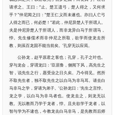
请求之。王曰：“止。楚王遗弓，楚人得之，又何求
乎？”仲尼闻之曰：“楚王仁义而未遂也。亦曰人亡弓
人得之而已，何必楚！”若此，仲尼异楚人于所谓人。
夫是仲尼异楚人于所谓人，而非龙异白马于所谓马，
悖。先生修儒术而非仲尼之所取，欲学而使龙去所
教，则虽百龙固不能当前矣。’孔穿无以应焉。
公孙龙，赵平原君之客也；孔穿，孔子之叶也。
穿与龙会，穿谓龙曰：‘臣居鲁，侧闻下风，高先生之
智，说先生之行，愿受业之日久矣。乃今得见。然所
不取先生者，独不取先生之以白马为非马耳。请去白
马非马之学，穿请为弟子。’公孙龙曰：‘先生之言悖。
龙之学，以白马为非马者也。使龙去之，则龙无以
教。无以教而乃学于龙者，悖。且夫欲学于龙者，以
智与学为不逮也，今教龙去白马非马，是先教而后师