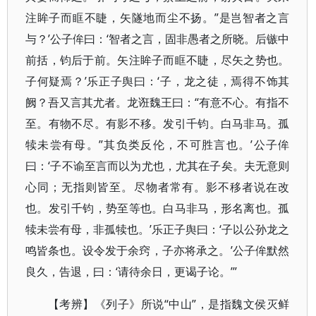
注眸子而眶不睫，矢隧地而尘不扬。”是岂智者之言
与？’公子侔曰：‘智者之言，固非愚者之所晓。后镞中
前括，钧后于前。矢注眸子而眶不睫，尽矢之势也。
子何疑焉？’乐正子舆曰：‘子，龙之徒，焉得不饰其
阙？吾又言其尤者。龙诳魏王曰：“有意不心。有指不
至。有物不尽。有影不移。发引千钧。白马非马。孤
犊未尝有母。”其负类反伦，不可胜言也。’公子侔
曰：‘子不谕至言而以为尤也，尤其在子矣。夫无意则
心同；无指则皆至。尽物者常有。影不移者说在改
也。发引千钧，势至等也。白马非马，形名离也。孤
犊未尝有母，非孤犊也。’乐正子舆曰：‘子以公孙龙之
鸣皆条也。设令发于余窍，子亦将承之。’公子侔默然
良久，告退，曰：‘请待余日，更谒子论。’”
【考辨】《列子》所说“中山”，是指魏文侯灭鲜