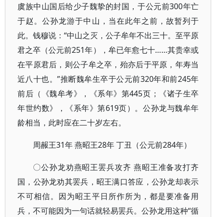
虞族中山国后给少子魏挚的封国，于公元前300年亡
于赵。公孙龙游于中山，当在此年之前，故暂列于
此。钱穆说：“中山之灭，公子牟年不出三十。至平原
君之卒（公元前251年），牟已年愈七十……其贵幸或
在平原君后，则公子牟之卒，殆亦后于平原，年寿当
近八十也。”推断魏牟生卒于公元前320年和前245年
前后（《魏牟考》，《系年》第445页；《诸子生卒
年世约数》，《系年》第619页）。公孙龙与魏牟年
龄相当，此时应在二十岁左右。
周赧王31年 燕昭王28年 丁丑（公元前284年）
〇公孙龙劝燕昭王罢兵攻齐 燕昭王准备攻打齐
国，公孙龙劝其罢兵，昭王满口答应，公孙龙却表示
不可相信。因为昭王平日所作所为，都是要准备用
兵，不可能因为一句话就轻易罢兵。公孙龙用这种“循