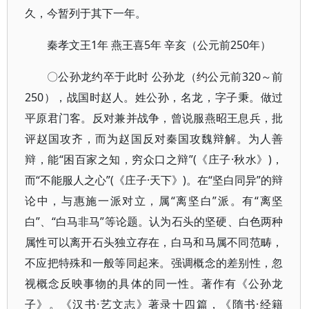
久，今暂列于其下一年。
秦孝文王1年 燕王喜5年 辛亥（公元前250年）
〇公孙龙约卒于此时 公孙龙（约公元前320～前
250），战国时赵人。姓公孙，名龙，字子秉。做过
平原君门客。反对兼并战争，曾说服燕昭王息兵，批
评赵国攻齐，而为赵国反对秦国攻魏辩解。为人善
辩，能“困百家之知，穷众口之辩”(《庄子·秋水》)，
而“不能服人之心”(《庄子·天下》)。在“坚白同异”的辩
论中，与惠施一派对立，属“离坚白”派。有“离坚
白”、“白马非马”等论题。认为石头的坚硬、白色两种
属性可以离开石头独立存在，白马和马属不同范畴，
不应把特殊和一般等同起来。强调概念的差别性，忽
视概念反映事物的具体的同一性。著作有《公孙龙
子》。《汉书·艺文志》著录十四篇，《隋书·经籍