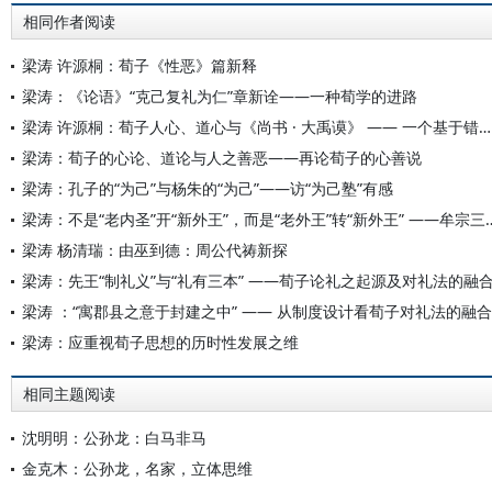
相同作者阅读
梁涛 许源桐：荀子《性恶》篇新释
梁涛：《论语》“克己复礼为仁”章新诠——一种荀学的进路
梁涛 许源桐：荀子人心、道心与《尚书 · 大禹谟》 —— 一个基于错简的学术公案
梁涛：荀子的心论、道论与人之善恶——再论荀子的心善说
梁涛：孔子的“为己”与杨朱的“为己”——访“为己塾”有感
梁涛：不是“老内圣”开“新外王”，而是“老外王”转“
梁涛 杨清瑞：由巫到德：周公代祷新探
梁涛：先王“制礼义”与“礼有三本” ——荀子论礼之起源及对礼法的融
梁涛 ：“寓郡县之意于封建之中” —— 从制度设计看荀子对礼法的融合
梁涛：应重视荀子思想的历时性发展之维
相同主题阅读
沈明明：公孙龙：白马非马
金克木：公孙龙，名家，立体思维