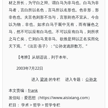
材之所长，为守白之辩。谓白马为非马也。白马为非
马者，言白所以名色，言马所以名形也。色非形，形
非色也。夫言色则形不当与，言形则色不宜从。今合
以为物，非也。如求白马于厩中无有，而有骊色之
马，然不可以应有白马也。不可以应有白马，则所求
之马亡矣，亡则白马竟非马。欲推是辩以正名实而化
天下焉。”《法言·吾子》：“公孙龙诡辞数万。”
【考辨】从胡适说，列于本年。
2003年7月22日
进入
梁涛
的专栏 进入专题：
公孙龙
本文责编：
frank
发信站：爱思想（https://www.aisixiang.com）
栏目：
学术
>
哲学
>
哲学专栏