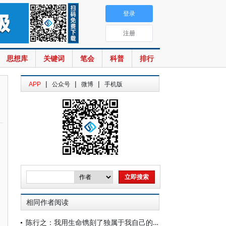
登录
注册
思想库
关键词
笔会
科普
排行
|
|
|
APP
公众号
微博
手机版
相同作者阅读
陈行之：我用生命镌刻了独属于我自己的碑文