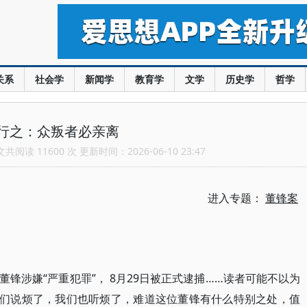
关系
社会学
新闻学
教育学
文学
历史学
哲学
行之：众叛者必亲离
阅读 11600 次 更新时间：2026-06-10 23:47
进入专题：
董锋案
锋涉嫌“严重犯罪”， 8月29日被正式逮捕……读者可能不以为
，你们说烦了，我们也听烦了，难道这位董锋有什么特别之处，值