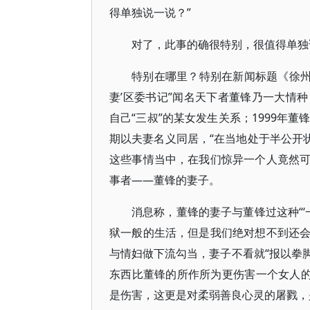
得单独说一说？”
对了，此事的确很特别，很值得单独
特别在哪里？特别在新闻标题《徐州
妻’区委书记”闻名天下者董锋乃一大情种
自己“三叔”的某女发生关系；1999年
期以夫妻名义同居，“在当地处于半公开状
这些事情当中，在我们惊异一个人竟然
事者——董锋的妻子。
消息称，董锋的妻子与董锋过这种“‘
狱一般的生活，但是我们绝对想不到还
与情妇做下流勾当，妻子不看就“报以拳
东西比董锋的所作所为更伤害一个女人的
是伤害，这更是对柔弱善良心灵的屠戮，