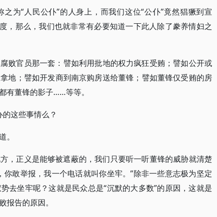
之为“人民公仆”的人身上，而我们这位“公仆”竟然猖獗到宣
程度，那么，我们也就非常有必要知道一下此人除了豢养情妇之
非腐败官员那一套：譬如利用批地的权力疯狂受贿；譬如公开或
想拿地；譬如开发商到南京购房送给董锋；譬如董锋仅受贿的房
都有董锋的影子……等等。
”办的这些事情么？
道。
地方，正义是能够被遮蔽的，我们只要听一听董锋的威胁就清楚
，你敢举报，我一个电话就叫你坐牢。”除非一些意志极为坚定
势去坐牢呢？这就是民众总是“沉默的大多数”的原因，这就是
败报告的原因。