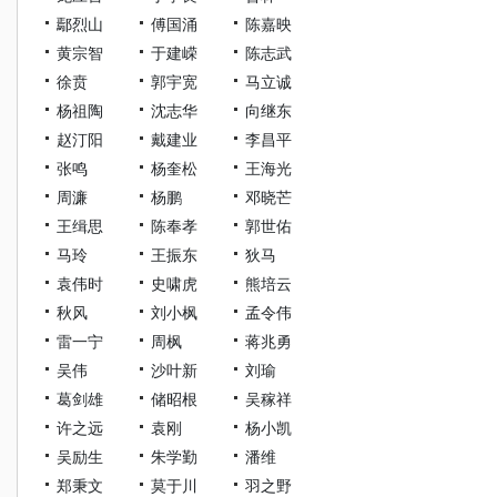
鄢烈山
傅国涌
陈嘉映
黄宗智
于建嵘
陈志武
徐贲
郭宇宽
马立诚
杨祖陶
沈志华
向继东
赵汀阳
戴建业
李昌平
张鸣
杨奎松
王海光
周濂
杨鹏
邓晓芒
王缉思
陈奉孝
郭世佑
马玲
王振东
狄马
袁伟时
史啸虎
熊培云
秋风
刘小枫
孟令伟
雷一宁
周枫
蒋兆勇
吴伟
沙叶新
刘瑜
葛剑雄
储昭根
吴稼祥
许之远
袁刚
杨小凯
吴励生
朱学勤
潘维
郑秉文
莫于川
羽之野