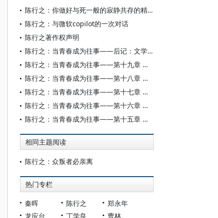
陈行之：你做好与死一般的寂静共存的精神准备了吗？
陈行之：与微软copilot的一次对话
陈行之著作权声明
陈行之：当青春成为往事——后记：文学应当有一条哲学的通道
陈行之：当青春成为往事——第十九章 黄河照样流
陈行之：当青春成为往事——第十八章 祭诔
陈行之：当青春成为往事——第十七章 活着
陈行之：当青春成为往事——第十六章 汇入波涛
陈行之：当青春成为往事——第十五章 流血的心
相同主题阅读
陈行之：众叛者必亲离
热门专栏
秦晖
陈行之
郑永年
龙应台
丁学良
曹林