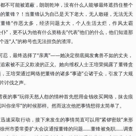
终都不可能被遮蔽，朗朗乾坤，没有什么人能够最终遮挡住整个
小的董锋？！当董锋认为自己是天下老大，无人敢碰，无法无天
董锋“作恶太多，经济问题太大，个人生活太烂，作风太霸
公仆”，更不认为他有什么资格去“代表”他们的什么，他们知道那
个连“人”的称号也无法担负的渣滓。
可忍，最终选择了“亲离”——她决定彻底揭发禽兽不如的丈夫，
是追索被不正义欺凌的正义。她向维权人士王培荣揭露了董锋贪
，王培荣通过网络把董锋的诸多“事迹”公诸于众，引发了大规
片讨伐之声。
雪夜的事”玩得天怒人怨的情种首先想用金钱收买网络，抹去痕
就叫你坐牢”的时候那样。然而这次他把事情想得太简单了。
迅速采取行动，接下来发生的事情简直可以用“紧锣密鼓”来形
…徐州市委常委扩大会议通报董锋的问题……董锋被免职……调查