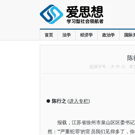
首页
法学
经济学
政治学
国际
陈
选择字号：
大
中
小
本文共
●
陈行之
(
进入专栏
)
报载，江苏省徐州市泉山区区委书记董
然：“‘严重犯罪’的官员我们见得多了