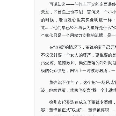
再说知道——任何非正义的东西最
天空，即使皇上也不能，更何况一个小
的时候，老百姓心里其实像明镜一样：
道……”他们早已经不再认为董锋是什么“
个家伙只是一个用权力支撑的流氓，是一
在“众叛”的情况下，董锋的妻子忍无
不仅仅讨要一个女人的尊严，更重要的
污受贿、道德败坏、糜烂堕落的种种问题
模的公众愤怒，网络上一时波涛汹涌，一
董锋沉不住气了，这个把“一场风花
迹，继续遮蔽，就像他妄言“我一个电话
徐州市纪委迅速成立了董锋专案组，
容：董锋被正式“双规”……董锋被停职…