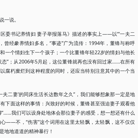
说一说。
区委书记养情妇 妻子举报落马》描述的事实上——以“‘一夫二
，曾经豢养情妇多名，“事迹”广为流传：1994年，董锋与称呼
董锋和一个情妇生下一个孩子；一个比董锋年轻22岁的情妇与他长
态”；从2006年5月起，这位董锋就再也没有回过家……在所有
可以腐朽糜烂到这种程度的同时，还应当特别注意其中的一个当
一夫二妻’的同床生活长达数年之久”，我们能够想象那一定是地
会有下面这样的事情：兴致好的时候，董锋甚至强迫妻子观看他
脚”……我们可以设身处地体会那位妻子的感受，想一想还有什么
心——不，“伤害”这个词用在这里太轻飘，太轻飘，这不仅仅
是地地道道的精神暴行！