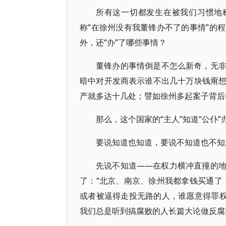
所有这一切都发生在被我们习惯地称
称“在徐州没有我董锋办不了的事情”的
外，还“办”了哪些事情？
董锋办的事情倒是不怎么新奇，无
暗中对开发商表示谁不出几十万块钱甭
产就多达十几处；譬如徐州多起案子背后
那么，这个国家的“主人”知道“公仆
要说知道也知道，要说不知道也不知
先说不知道——在权力横冲直撞的
了：“北京、南京、徐州我都拿钱买通了
或者被逼得走投无路的人，谁愿意得罪权
我们总是听到搞腐败的人长篇大论做反腐