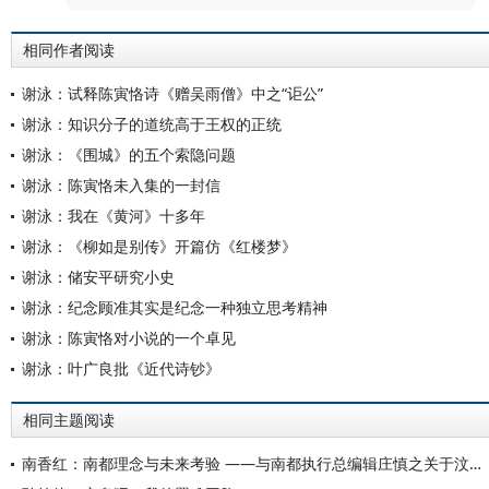
相同作者阅读
谢泳：试释陈寅恪诗《赠吴雨僧》中之“讵公”
谢泳：知识分子的道统高于王权的正统
谢泳：《围城》的五个索隐问题
谢泳：陈寅恪未入集的一封信
谢泳：我在《黄河》十多年
谢泳：《柳如是别传》开篇仿《红楼梦》
谢泳：储安平研究小史
谢泳：纪念顾准其实是纪念一种独立思考精神
谢泳：陈寅恪对小说的一个卓见
谢泳：叶广良批《近代诗钞》
相同主题阅读
南香红：南都理念与未来考验 ——与南都执行总编辑庄慎之关于汶川地震报道的对话