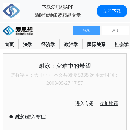
下载爱思想APP
立即下载
随时随地阅读精品文章
登录
注册
首页
法学
经济学
政治学
国际关系
社会学
谢泳：灾难中的希望
选择字号：
大
中
小
本文共阅读 5338 次 更新时间：
2008-05-27 17:57
进入专题：
汶川地震
●
谢泳
(
进入专栏
)