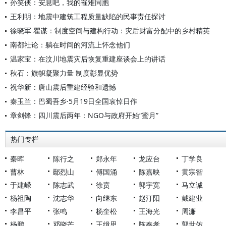
孙笑侠：安息吧，我的罹难同胞
王利明：地震中建筑工程质量缺陷的民事责任探讨
徐晓军 瞿谋：制度空间与建构行动：灾后财富分配中的乡村精英
南都社论：躺在时间的河流上怀念他们
温家宝：在汶川地震灾后恢复重建座谈会上的讲话
秋石：旗帜凝聚力量 制度彰显优势
祝华新：唐山震后重建经验和遗憾
秦玉兰：巴蜀吾乡·5月19日全国哀悼日作
章剑锋：四川震后两年：NGO与政府开始“蜜月”
热门专栏
秦晖
陈行之
郑永年
龙应台
丁学良
曹林
鄢烈山
傅国涌
陈嘉映
黄宗智
于建嵘
陈志武
徐贲
郭宇宽
马立诚
杨祖陶
沈志华
向继东
赵汀阳
戴建业
李昌平
张鸣
杨奎松
王海光
周濂
杨鹏
邓晓芒
王缉思
陈奉孝
郭世佑