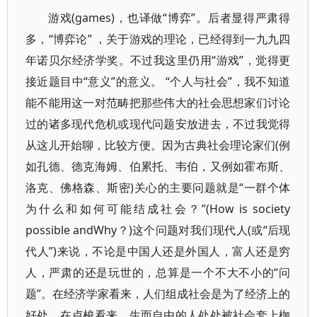
游戏(games)，也译做“博弈”。后者显得严肃得
多，“博弈论” ，关于游戏的理论，已经得到一九九四
年诺贝尔经济学奖。不过我这里仍用“游戏”，觉得更
接近题目中“意义”的意义。 “个人与社会”，我不知道
能不能用这一对范畴把那些伟大的社会思想家们讨论
过的诸多现代危机或现代问题安放进去，不过我觉得
从这儿开始聊，比较方便。因为古典社会理论家们(例
如孔德、德克海姆、伯累托、韦伯，又例如霍布斯、
洛克、佛格森、斯密)关心的主要问题就是“一群个体
为什么和如何可能结成社会？”(How is society
possible andWhy？)这个问题对我们现代人(或“后现
代人”)来说，不论是中国人还是外国人，富人还是穷
人，严肃的还是玩世的，总算是一个不大不小的“问
题”。在经济学家看来，人们组成社会是为了经济上的
好处。在卢梭看来，生而自由的人处处被社会套上枷