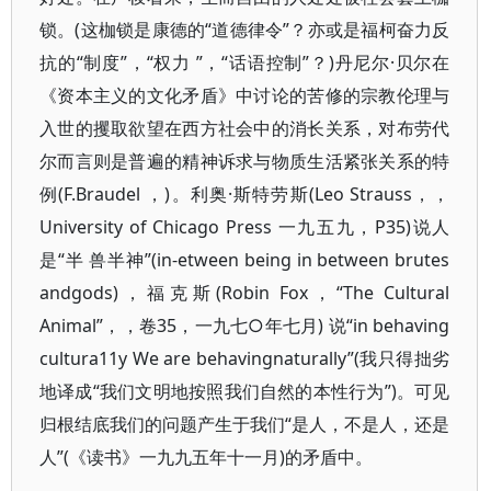
锁。(这枷锁是康德的“道德律令”？亦或是福柯奋力反
抗的“制度”，“权力 ”，“话语控制”？)丹尼尔·贝尔在
《资本主义的文化矛盾》中讨论的苦修的宗教伦理与
入世的攫取欲望在西方社会中的消长关系，对布劳代
尔而言则是普遍的精神诉求与物质生活紧张关系的特
例(F.Braudel ，)。利奥·斯特劳斯(Leo Strauss，，
University of Chicago Press 一九五九，P35)说人
是“半 兽半神”(in-etween being in between brutes
andgods)，福克斯(Robin Fox，“The Cultural
Animal”，，卷35，一九七○年七月) 说“in behaving
cultura11y We are behavingnaturally”(我只得拙劣
地译成“我们文明地按照我们自然的本性行为”)。可见
归根结底我们的问题产生于我们“是人，不是人，还是
人”(《读书》一九九五年十一月)的矛盾中。