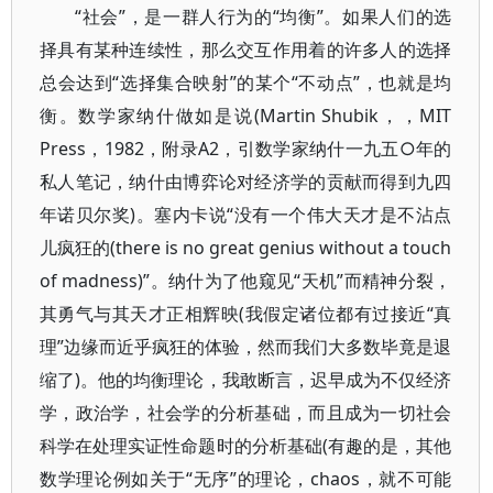
“社会”，是一群人行为的“均衡”。如果人们的选
择具有某种连续性，那么交互作用着的许多人的选择
总会达到“选择集合映射”的某个“不动点”，也就是均
衡。数学家纳什做如是说(Martin Shubik，，MIT
Press，1982，附录A2，引数学家纳什一九五○年的
私人笔记，纳什由博弈论对经济学的贡献而得到九四
年诺贝尔奖)。塞内卡说“没有一个伟大天才是不沾点
儿疯狂的(there is no great genius without a touch
of madness)”。纳什为了他窥见“天机”而精神分裂，
其勇气与其天才正相辉映(我假定诸位都有过接近“真
理”边缘而近乎疯狂的体验，然而我们大多数毕竟是退
缩了)。他的均衡理论，我敢断言，迟早成为不仅经济
学，政治学，社会学的分析基础，而且成为一切社会
科学在处理实证性命题时的分析基础(有趣的是，其他
数学理论例如关于“无序”的理论，chaos，就不可能