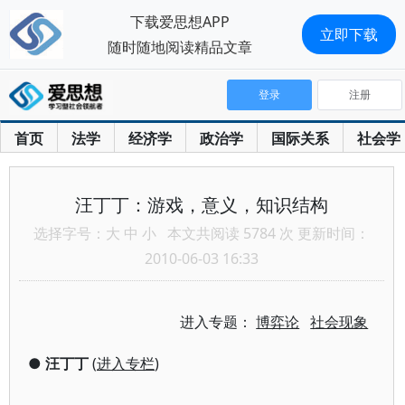
下载爱思想APP
立即下载
随时随地阅读精品文章
登录
注册
首页
法学
经济学
政治学
国际关系
社会学
汪丁丁：游戏，意义，知识结构
选择字号：
大
中
小
本文共阅读 5784 次 更新时间：
2010-06-03 16:33
进入专题：
博弈论
社会现象
●
汪丁丁
(
进入专栏
)