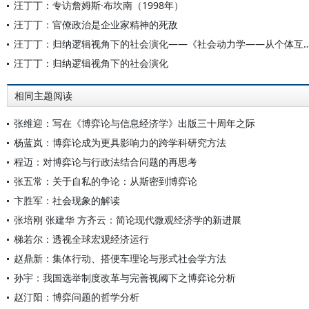
汪丁丁：专访詹姆斯·布坎南（1998年）
汪丁丁：官僚政治是企业家精神的死敌
汪丁丁：归纳逻辑视角下的社会演化——《社会动力学——从
汪丁丁：归纳逻辑视角下的社会演化
相同主题阅读
张维迎：写在《博弈论与信息经济学》出版三十周年之际
杨蓝岚：博弈论成为更具影响力的跨学科研究方法
程迈：对博弈论与行政法结合问题的再思考
张五常：关于自私的争论：从斯密到博弈论
卞胜军：社会现象的解读
张培刚 张建华 方齐云：简论现代微观经济学的新进展
梯若尔：透视全球宏观经济运行
赵鼎新：集体行动、搭便车理论与形式社会学方法
孙宇：我国选举制度改革与完善视阈下之博弈论分析
赵汀阳：博弈问题的哲学分析