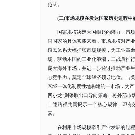
范式。
(二)市场规模在发达国家历史进程中
国家规模决定大国崛起的潜力，市
同国家的具体实践来看，市场规模对产
殖民体系大幅扩张市场规模，为工业革
场，驱动本国的工业化浪潮，二战后推
庞大海外市场，并进一步通过推动产业
心竞争力，奠定全球经济领导地位。与
区域一体化制度性地构建统一市场，为产
四小龙”则采取出口导向策略，将外部市
上述路径共同揭示一个核心规律，即有
素。
在利用市场规模牵引产业发展的过