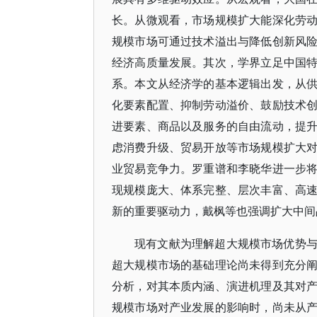
长。从微观看，市场规模扩大能深化劳
规模市场可通过技术溢出与降低创新风
经济高质量发展。其次，学界立足中国
系。本文从经济学的基本逻辑出发，从
化要素配置、抑制劳动溢价、鼓励技术
进要素、商品以及服务的自由流动，提
虑消费升级、贸易开放等市场规模扩大
业贸易竞争力。罗重谱和李晓华进一步
现规模庞大、体系完整、层次丰富、高
新的重要驱动力，戴枫等也强调扩大中间
现有文献为理解超大规模市场优势
超大规模市场的基础理论尚未得到充分
分析，对其本质内涵、演进机理及其对
规模市场对产业发展的影响时，尚未从