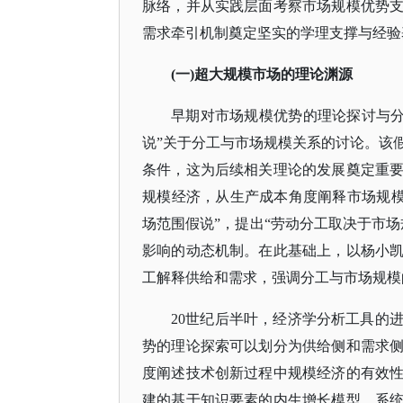
脉络，并从实践层面考察市场规模优势
需求牵引机制奠定坚实的学理支撑与经验
(一)超大规模市场的理论渊源
早期对市场规模优势的理论探讨与
说”关于分工与市场规模关系的讨论。该
条件，这为后续相关理论的发展奠定重
规模经济，从生产成本角度阐释市场规模
场范围假说”，提出“劳动分工取决于市
影响的动态机制。在此基础上，以杨小
工解释供给和需求，强调分工与市场规模
20世纪后半叶，经济学分析工具的
势的理论探索可以划分为供给侧和需求
度阐述技术创新过程中规模经济的有效
建的基于知识要素的内生增长模型，系