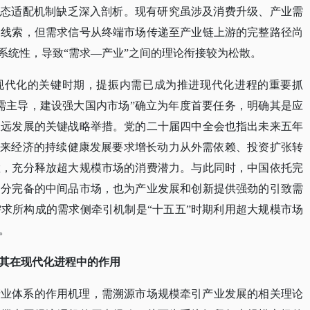
动态适配机制缺乏深入剖析。现有研究虽涉及消费升级、产业需
导线索，但需求信号从终端市场传递至产业链上游的完整路径尚
系统性，导致“需求—产业”之间的理论衔接较为松散。
义现代化的关键时期，提振内需已成为推进现代化进程的重要抓
内需主导，建设强大国内市场”确立为年度首要任务，明确其是应
长远发展的关键战略举措。党的二十届四中全会也指出未来五年
未来经济的持续健康发展要求增长动力从外需依赖、投资扩张转
置，充分释放超大规模市场的消费潜力。与此同时，中国依托完
细分完备的中间品市场，也为产业发展和创新提供强劲的引致需
求所构成的需求侧牵引机制是“十五五”时期利用超大规模市场
。
其在现代化进程中的作用
产业体系的作用机理，需溯源市场规模牵引产业发展的相关理论