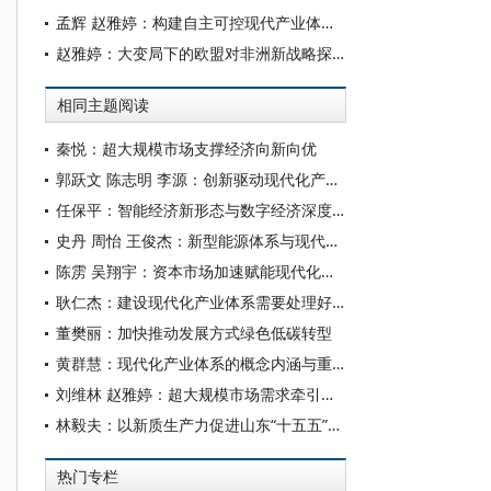
孟辉 赵雅婷：构建自主可控现代产业体系的理与路
赵雅婷：大变局下的欧盟对非洲新战略探析
相同主题阅读
秦悦：超大规模市场支撑经济向新向优
郭跃文 陈志明 李源：创新驱动现代化产业体系建设的逻辑理路与实践进路
任保平：智能经济新形态与数字经济深度融合的逻辑与路径
史丹 周怡 王俊杰：新型能源体系与现代化产业体系——从单向支撑到协同共进
陈雳 吴翔宇：资本市场加速赋能现代化产业体系构建
耿仁杰：建设现代化产业体系需要处理好三对辩证关系
董樊丽：加快推动发展方式绿色低碳转型
黄群慧：现代化产业体系的概念内涵与重点任务
刘维林 赵雅婷：超大规模市场需求牵引现代化产业体系建设的机制与路径
林毅夫：以新质生产力促进山东“十五五”时期现代化产业体系高质量发展
热门专栏