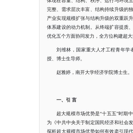
体现在容量、结构、秩序、运行与环境
完整、需求层次丰富、结构持续升级的
产业实现规模扩张与结构升级的双重跃
体系建设的动力机制。从终端扩容提质
优化五个方面协同发力，全方位构建超大
刘维林，国家重大人才工程青年学
授、博士生导师。
赵雅婷，南开大学经济学院博士生。
一、引
言
超大规模市场优势是
“十五五”时期
为《中共中央关于制定国民经济和社会
探析超大规模市场优势如何有效牵引现