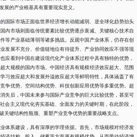
发展的产业根基具有重要现实意义。
国际市场正面临世界经济增长动能减弱、逆全球化趋势抬头
，国内市场则面临传统要素比较优势逐步衰减、关键核心技术自
部件等产业基础薄弱等诸多挑战。反观中国产业体系，仍存在创
产业发展不充分、价值链地位有待提升、产业协同效应不强等现
，也应看到中国在建设现代化产业体系过程中具有独特的优势，
个超大规模的国内市场。中国经济具有规模经济效应超大、
范围
新学习效应超大和发展外溢效应超大等鲜明特性，具体涵盖了有
场竞争优势、空间结构优势、科技创新应用优势等多重优势。超
步消失后，中国未来参与国际产业竞争的巨大比较优势，甚至可
现社会主义现代化夯实基础、全面发力的关键时期，在此阶段，
破关键结构性瓶颈、重塑产业竞争优势的重要战略支点。
产业体系建设，具有深厚的学理依据。首先，市场规模对经济发
在经济结构、投入
—储蓄等方面更有规模优势，从而带动经济增