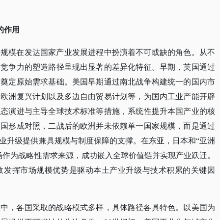
的作用
场规模在发达国家产业发展进程中扮演着不可或缺的角色。从不
业竞争力的塑造路径呈现出显著的差异化特征。早期，英国通过
命奠定原始需求基础。美国早期通过南北战争构建统一的国内市
行
欧洲复兴计划
以及多边自由贸易计划等，为国内工业产能开辟
生态演进与主导全球技术标准等措施，系统性提升本国产业的核
美国形成对照，二战后的欧洲并未依赖单一国家规模，而是通过
业升级提供兼具规模与制度保障的支撑。在东亚，日本和
“亚洲
场作为战略性需求来源，成功嵌入全球价值链并实现产业跃迁。
效发挥市场规模优势是驱动本土产业升级与技术积累的关键因
程中，各国采取的战略模式多样，具体路径各具特色。以美国为