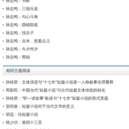
孙志鸣：书柜
孙志鸣：三朝元老
孙志鸣：勾心斗角
孙志鸣：阴错阳差
孙志鸣：找乐子
孙志鸣：吉米，悠着点儿
孙志鸣：今夕何夕
孙志鸣：帮凶
相同主题阅读
孙桂荣：文体演进与“十七年”短篇小说第一人称叙事伦理重释
周新民：中国当代“短篇小说”与古代短篇文体传统的转化
孙桂荣：“听—讲故事”叙述与“十七年”短篇小说的形式意蕴
贺绍俊：短篇小说对于当代文学的意义
胡适：论短篇小说
韩少功：第四十三页