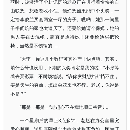
获时，被激活了尘封记忆的老赵正在进行着愉快的自
由联想，想收都收不住。他幻想如果能中个头奖，一
定给李俊兰买套两室一厅的房子。哎哟，她那一间屋
子半间炕的家也太逼仄了。还要给她请个保姆，她的
男人实在太混帐，简直是虐待她！还要给她买把轮
椅，当然是不锈钢的……
“大李，你这几个数码可真难产！快点填。其实，
填什么号也没用，下期的头奖肯定是我的啦！”小张等
着去买彩票，不耐烦地说。“该你发财想挡都挡不住，
要是天生的穷命，填出朵花来也不行。老赵，你说是
不是？”
“那是，那是，”老赵心不在焉地顺口答音儿。
一个星期后的早上8点多钟，老赵在办公室里突
发心脏病，送到医院经全力抢救才脱离危险。医生叮