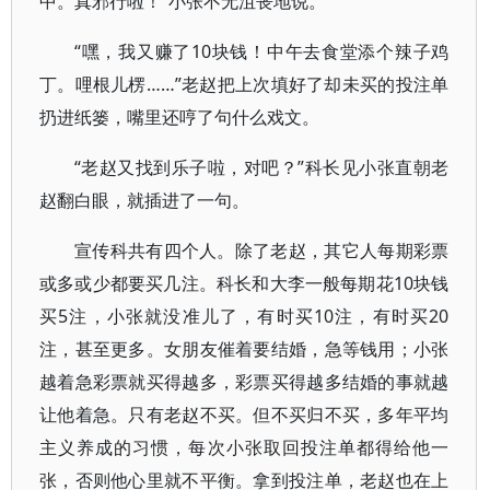
中。真邪行啦！”小张不无沮丧地说。
“嘿，我又赚了10块钱！中午去食堂添个辣子鸡
丁。哩根儿楞……”老赵把上次填好了却未买的投注单
扔进纸篓，嘴里还哼了句什么戏文。
“老赵又找到乐子啦，对吧？”科长见小张直朝老
赵翻白眼，就插进了一句。
宣传科共有四个人。除了老赵，其它人每期彩票
或多或少都要买几注。科长和大李一般每期花10块钱
买5注，小张就没准儿了，有时买10注，有时买20
注，甚至更多。女朋友催着要结婚，急等钱用；小张
越着急彩票就买得越多，彩票买得越多结婚的事就越
让他着急。只有老赵不买。但不买归不买，多年平均
主义养成的习惯，每次小张取回投注单都得给他一
张，否则他心里就不平衡。拿到投注单，老赵也在上