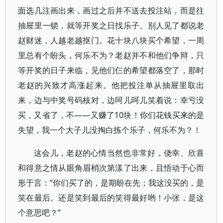
面选几注画出来，画过之后并不送去投注站，而是往
抽屉里一锁，就等开奖之日找乐子。别人见了都说老
赵财迷，人越老越抠门。花十块八块买个希望，一周
里总有个盼头，何乐不为？老赵并不和他们争辩，只
等开奖的日子来临，见他们仨的希望都落空了，那时
老赵的兴致才高涨起来。他把投注单从抽屉里取出
来，边与中奖号码核对，边呵儿呵儿笑着说：幸亏没
买，又省了，不——又赚了10块！你们花钱买来的是
失望，我一个大子儿没掏白拣个乐子，何乐不为？！
这会儿，老赵的心情当然也非常好，侥幸、欣喜
和得意之情从眼角眉梢次第漾了出来，且悟动于心而
形于言：“你们买了的，是期盼在先；我这没买的，是
笑在最后。还是笑到最后的笑得最好哟！小张，是这
个意思吧？”