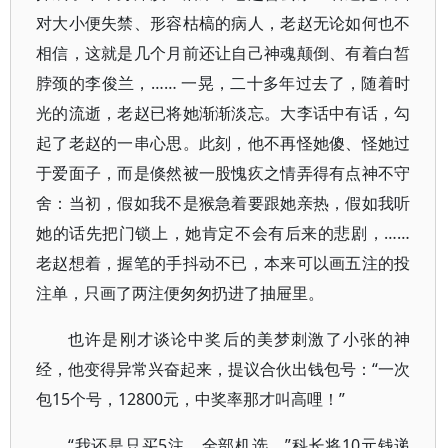
对大小便失禁、形容枯槁的病人，老赵无论如何也不
相信，这就是几个月前还让自己神魂颠倒、有着白皙
脖颈的李俊兰，…… 一晃，二十多年过去了，随着时
光的流逝，老赵已将她渐渐淡忘。大李话中有话，勾
起了老赵的一串心思。此刻，他不再怪她傻、怪她过
于爱面子，而是倏然被一股愧疚之情弄得有点神不守
舍：当初，假如我不是猴急着要跟她亲热，假如我听
她的话先把门锁上，她肯定不会有后来的悲剧，……
老赵想着，握笔的手抖动不已，本来可以画五注的投
注单，只画了两注便匆匆扔进了抽屉里。
也许是刚才谈论中奖后的美梦刺激了小张的神
经，他变得异常兴奋起来，提议合伙出钱包号：“一次
包15个号，12800元，中奖率那才叫高哩！”
“我还是只买5注，全部机选。”科长将10元钱递