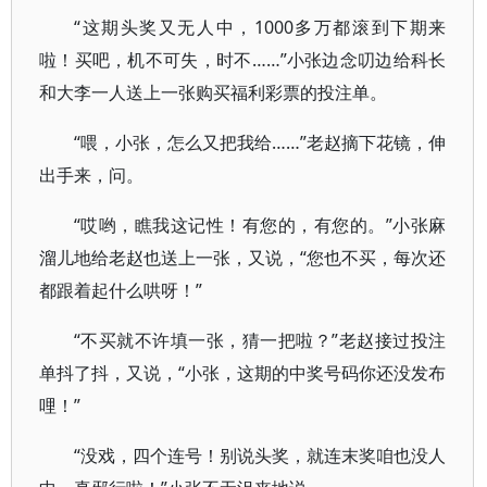
“这期头奖又无人中，1000多万都滚到下期来
啦！买吧，机不可失，时不……”小张边念叨边给科长
和大李一人送上一张购买福利彩票的投注单。
“喂，小张，怎么又把我给……”老赵摘下花镜，伸
出手来，问。
“哎哟，瞧我这记性！有您的，有您的。”小张麻
溜儿地给老赵也送上一张，又说，“您也不买，每次还
都跟着起什么哄呀！”
“不买就不许填一张，猜一把啦？”老赵接过投注
单抖了抖，又说，“小张，这期的中奖号码你还没发布
哩！”
“没戏，四个连号！别说头奖，就连末奖咱也没人