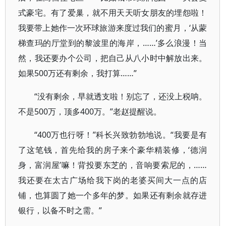
式豪宅。有了爱巢，就不用天天听女朋友的埋怨啦！
我要带上她作一次环球旅游来度过我们的蜜月，‘从蒙
梯查玛的厅堂到的黎波里的海岸，……’多么浪漫！当
然，我还要办个公司，把自己从八小时中解放出来。
如果500万还有剩余，我打算……”
“没有剩余，早就透支啦！别忘了，还没上税呐。
不是500万，顶多400万。”老赵提醒说。
“400万也行呀！”科长兴致勃勃地说。“我要是有
了这笔钱，首先给我的房子来个豪华精装修，‘德润
身，富润屋’嘛！背投要东芝的，音响要索尼的，……
我还要在太古广场给我下岗的老婆买间大一点的店
铺，也算圆了她一个多年的梦。如果还有剩余就存进
银行，以备不时之需。”