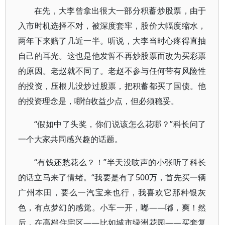
在先，大李曾拿出很大一部分积蓄炒股票，由于
入市时机选择不对，被深度套牢，股价大幅度缩水，
两年下来赔了几近一半。听说，大李当时心疼得直抽
自己的耳光。这也是他发誓不再炒股票而改为买彩票
的原因。老赵就不同了。老赵不参与任何带有风险性
的投资，压根儿没炒过股票，把积蓄都买了国债。他
的投资理念是，哪怕收益少点，但必须稳妥。
“假如中了头奖，你们说该怎么花哪？”科长问了
一个大家共同感兴趣的话题。
“有钱还愁花么？！”半天没吱声的小张听了科长
的话立马来了情绪。“我要是有了500万，首先买一辆
广州本田，要么一汽宝来也行，我喜欢它那种银灰
色，有点梦幻的感觉。小车一开，嘟——嘟，爽！然
后，在高档住宅区——比如城市绿洲花园——买套复