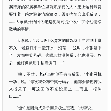
嘱陪床的家属和单位里前来探视的人：患上这种病需
要静养，绝对避免情绪激动，否则病情会出现反复，
……大家就开始回忆老赵犯病时是否发生了令他情绪
激动的事情。
大李说：“没出现什么异常的情况呀！当时刚上班
不久，老赵打来一壶开水，沏茶……这时，小张进来
了，发布中奖号码。这跟老赵没关系，他也没买。然
后，他好像就用手捂着胸口……”
“咦，不对，老赵当时似乎有点反常。”小张灵机
一动，说。“每次我公布中奖号码后，他都会借挖苦我
来找乐子，可这回他不光没顾上……而且一捂胸
口……”
“也许是因为找乐子而乐极生悲吧。”大李说。