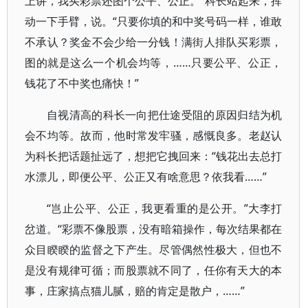
上讲，我买彩票还图个公平、公正。”科长站起来，挥
动一下手臂，说。“只要你填的和中奖号码一样，谁敢
不承认？奖金不会少给一分钱！满街人排队买彩票，
图的就是这么一个机会均等，……只要公平、公正，
钱花了不中奖也痛快！”
自视清高的科长一向把仕途受阻的原因归结为机
会不均等。故而，他时常发牢骚，感慨良多。老赵认
为科长把话题扯远了，想把它拽回来：“钱花出去总打
水漂儿，即便公平、公正又有啥意思？依我看……”
“岂止公平、公正，我更看重的是公开。”大李打
岔道。“彩票不像股票，没有暗箱操作，每次结果都在
众目睽睽的监督之下产生。尽管偶然性极大，但也不
是没有规律可循；而股票就不同了，任你有天大的本
事，庄家搞点猫儿腻，赔的肯定是散户，……”