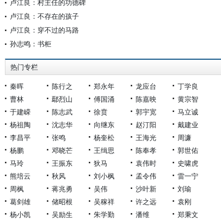
卢江良：村主任的功德碑
卢江良：不存在的孩子
卢江良：穿不过的马路
孙志鸣：书柜
热门专栏
秦晖
陈行之
郑永年
龙应台
丁学良
曹林
鄢烈山
傅国涌
陈嘉映
黄宗智
于建嵘
陈志武
徐贲
郭宇宽
马立诚
杨祖陶
沈志华
向继东
赵汀阳
戴建业
李昌平
张鸣
杨奎松
王海光
周濂
杨鹏
邓晓芒
王缉思
陈奉孝
郭世佑
马玲
王振东
狄马
袁伟时
史啸虎
熊培云
秋风
刘小枫
孟令伟
雷一宁
周枫
蒋兆勇
吴伟
沙叶新
刘瑜
葛剑雄
储昭根
吴稼祥
许之远
袁刚
杨小凯
吴励生
朱学勤
潘维
郑秉文