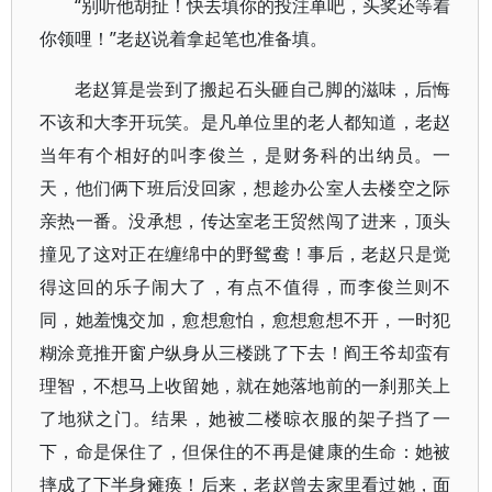
“别听他胡扯！快去填你的投注单吧，头奖还等着
你领哩！”老赵说着拿起笔也准备填。
老赵算是尝到了搬起石头砸自己脚的滋味，后悔
不该和大李开玩笑。是凡单位里的老人都知道，老赵
当年有个相好的叫李俊兰，是财务科的出纳员。一
天，他们俩下班后没回家，想趁办公室人去楼空之际
亲热一番。没承想，传达室老王贸然闯了进来，顶头
撞见了这对正在缠绵中的野鸳鸯！事后，老赵只是觉
得这回的乐子闹大了，有点不值得，而李俊兰则不
同，她羞愧交加，愈想愈怕，愈想愈想不开，一时犯
糊涂竟推开窗户纵身从三楼跳了下去！阎王爷却蛮有
理智，不想马上收留她，就在她落地前的一刹那关上
了地狱之门。结果，她被二楼晾衣服的架子挡了一
下，命是保住了，但保住的不再是健康的生命：她被
摔成了下半身瘫痪！后来，老赵曾去家里看过她，面