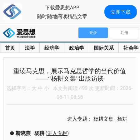
下载爱思想APP
立即下载
随时随地阅读精品文章
登录
注册
首页
法学
经济学
政治学
国际关系
社会学
重读马克思，展示马克思哲学的当代价值
——“杨耕文集”出版访谈
选择字号：
大
中
小
本文共阅读 499 次 更新时间：2026-
06-11 08:56
进入专题：
杨耕文集
杨耕
●
靳晓燕
杨耕
(
进入专栏
)