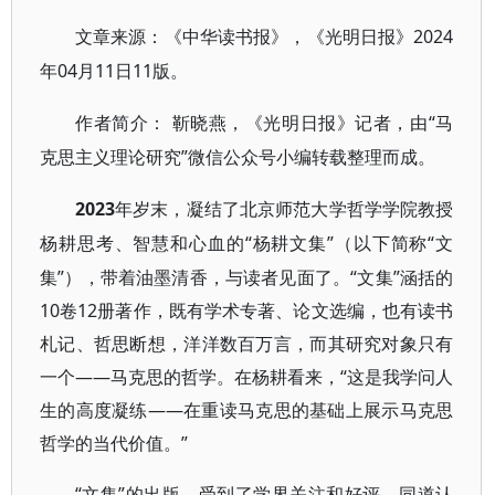
2024
文章来源：《中华读书报》，
《光明日报》
年04月11日11版
。
靳晓燕，《光明日报》记者，由“马
作者简介：
克思主义理论研究”微信公众号小编转载整理而成
。
2023
年岁末，凝结了北京师范大学哲学学院教授
“杨耕文集”（以下简称“文
杨耕思考、智慧和心血的
集”），带着油墨清香，与读者见面了。“文集”涵括的
10卷12册著作，既有学术专著、论文选编，也有读书
札记、哲思断想，洋洋数百万言，而其研究对象只有
一个——马克思的哲学。在杨耕看来，“这是我学问人
生的高度凝练——在重读马克思的基础上展示马克思
哲学的当代价值。”
“文集”的出版，受到了学界关注和好评。同道认