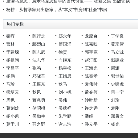
重读马克思，展示马克思哲学的当代价值——“杨耕文集”出版访谈
杨耕：从哲学家到出版家，从“本义”书房到“社会”书房
热门专栏
秦晖
陈行之
郑永年
龙应台
丁学良
曹林
鄢烈山
傅国涌
陈嘉映
黄宗智
于建嵘
陈志武
徐贲
郭宇宽
马立诚
杨祖陶
沈志华
向继东
赵汀阳
戴建业
李昌平
张鸣
杨奎松
王海光
周濂
杨鹏
邓晓芒
王缉思
陈奉孝
郭世佑
马玲
王振东
狄马
袁伟时
史啸虎
熊培云
秋风
刘小枫
孟令伟
雷一宁
周枫
蒋兆勇
吴伟
沙叶新
刘瑜
葛剑雄
储昭根
吴稼祥
许之远
袁刚
杨小凯
吴励生
朱学勤
潘维
郑秉文
莫于川
羽之野
谢志浩
孙立平
杨光