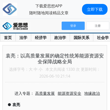
下载爱思想APP
立即下载
随时随地阅读精品文章
登录
注册
首页
法学
经济学
政治学
国际关系
社会学
袁亮：以高质量发展的确定性统筹能源资源安
全保障战略全局
选择字号：
大
中
小
本文共阅读 1330 次 更新时间：
2026-06-10 21:14
进入专题：
高质量发展
能源资源安全
地缘政治
●
袁亮