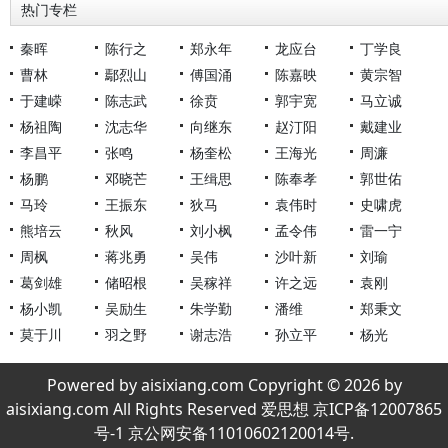
热门专栏
秦晖
陈行之
郑永年
龙应台
丁学良
曹林
鄢烈山
傅国涌
陈嘉映
黄宗智
于建嵘
陈志武
徐贲
郭宇宽
马立诚
杨祖陶
沈志华
向继东
赵汀阳
戴建业
李昌平
张鸣
杨奎松
王海光
周濂
杨鹏
邓晓芒
王缉思
陈奉孝
郭世佑
马玲
王振东
狄马
袁伟时
史啸虎
熊培云
秋风
刘小枫
孟令伟
雷一宁
周枫
蒋兆勇
吴伟
沙叶新
刘瑜
葛剑雄
储昭根
吴稼祥
许之远
袁刚
杨小凯
吴励生
朱学勤
潘维
郑秉文
莫于川
羽之野
谢志浩
孙立平
杨光
Powered by aisixiang.com Copyright © 2026 by
aisixiang.com All Rights Reserved 爱思想 京ICP备12007865
号-1 京公网安备11010602120014号.