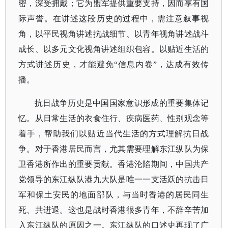
密，深受拥戴；它为盟军提供重要支持，因而享有国
际声誉。在讲述这段历史的过程中，需注意叙事视
角，以平民视角讲述抗战细节、以青年视角讲述战斗
成长、以多元文化视角讲述组织包容。以贴近生活的
方式讲述历史，才能避免
“信息内卷”，达成有效传
播。
抗日战争历史是中国国家意识形成的重要集体记
忆。从日常生活的衣食住行、疾病医药、性别观念等
着手，帮助我们以贴近当代生活的方式理解抗日战
争。对于香港居民而言，尤其需要理解东江纵队为保
卫香港所作出的重要贡献。香港沦陷期间，中国共产
党领导的东江纵队港九大队是唯一一支活跃的抗击日
军和保土安民的地面部队，与当时香港的居民同生
死、共进退。这也是战时香港很多青年，不辞辛苦加
入东江纵队的原因之一。东江纵队的口述史再现了广