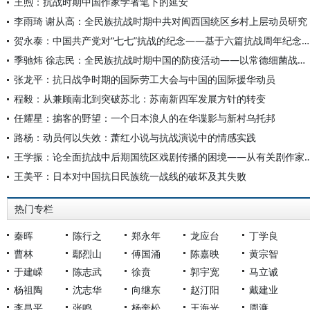
王煦：抗战时期中国作家学者笔下的延安
李雨琦 谢从高：全民族抗战时期中共对闽西国统区乡村上层动员研究
贺永泰：中国共产党对“七七”抗战的纪念——基于六篇抗战周年纪念宣言的分析
季驰炜 徐志民：全民族抗战时期中国的防疫活动——以常德细菌战防治为例
张龙平：抗日战争时期的国际劳工大会与中国的国际援华动员
程毅：从兼顾南北到突破苏北：苏南新四军发展方针的转变
任耀星：掮客的野望：一个日本浪人的在华谍影与新村乌托邦
路杨：动员何以失效：萧红小说与抗战演说中的情感实践
王学振：论全面抗战中后期国统区戏剧传播的困境——从有关剧作
王美平：日本对中国抗日民族统一战线的破坏及其失败
热门专栏
秦晖
陈行之
郑永年
龙应台
丁学良
曹林
鄢烈山
傅国涌
陈嘉映
黄宗智
于建嵘
陈志武
徐贲
郭宇宽
马立诚
杨祖陶
沈志华
向继东
赵汀阳
戴建业
李昌平
张鸣
杨奎松
王海光
周濂