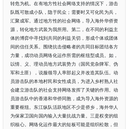
转危为机。在有地方性社会网络支持的情况下，游击
队既可散成小队，隐于民众；需要时又可化民为兵，
汇聚成军。通过地方性的社会网络，导入海外华侨资
源，转化地方武装为我所用。第二，在不同的利益主
体的博弈中寻找到共同的利益关切，形成个体或团体
间的信任关系。围绕抗击侵略者的共同目标团结各方
力量，成功动员网络化运作所需的枢纽型成员。如，
以情、义、理动员地方武装势力（国民党杂牌军、伪
军和土匪），说服领导人率部起义并改造其队伍。动
员游击队的本地村民和女性成员，为进入乡村熟人社
会建立游击队的社会支持网络发挥了关键的作用。动
员游击队中的香港和华侨同胞，成为导入海外资源的
重要枢纽。东江纵队活跃地区不少是侨乡，海外华人
为保家卫国向国内输入大量抗战力量。三是权变的组
织核心。网络化运作最大的短板可能是组织松散，但