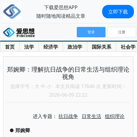
下载爱思想APP
立即下载
随时随地阅读精品文章
登录
注册
首页
法学
经济学
政治学
国际关系
社会学
郑婉卿：理解抗日战争的日常生活与组织理论
视角
选择字号：
大
中
小
本文共阅读 17646 次 更新时间：
2026-06-09 22:22
进入专题：
抗日战争
日常生活
组织理论
●
郑婉卿