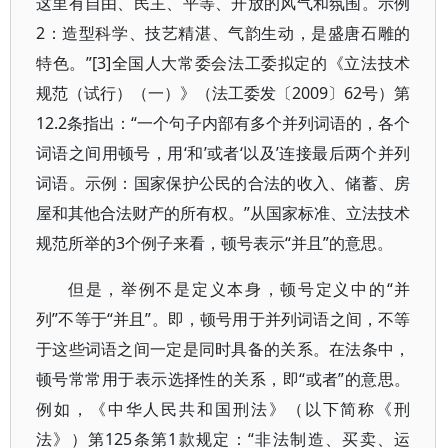
这里有自由、民主、平等、开放的风气和氛围。示例
2：造型科学、技艺精湛、气韵生动，是盛唐石雕的
特色。”[3]全国人大常委会法工委拟定的《立法技术
规范（试行）（一）》（法工委发〔2009〕62号）第
12.2条指出：“一个句子内部有多个并列词语的，各个
词语之间用顿号，用‘和’或者‘以及’连接最后两个并列
词语。示例：国家保护公民的合法的收入、储蓄、房
屋和其他合法财产的所有权。”从国家标准、立法技术
规范所举的3个例子来看，顿号表示“并且”的意思。
但是，举例不是定义本身，顿号定义中的“并
列”不等于“并且”。即，顿号用于并列词语之间，不等
于这些词语之间一定是同时具备的关系。在法条中，
顿号常常用于表示选择性的关系，即“或者”的意思。
例如，《中华人民共和国刑法》（以下简称《刑
法》）第125条第1款规定：“非法制造、买卖、运