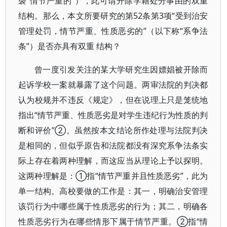
袭“情节严重的”），此可谓开除学籍处分事由的双重
结构。那么，本文所要研究的第52条第3项“受到治安
管理处罚，情节严重、性质恶劣的”（以下称“系争法
条”）是否亦具有双重 结构？
曾一度引发关注的某大学研究生因嫖娼被开除而
起诉学校一案就暴露了这个问题。两审法院的判决都
认为校规并不违反《规定》，但在说理上只是笼统地
指出“情节严重、性质恶劣是对学生违纪行为性质的判
断和评价”②。虽然按本文结论所作处理与法院判决
是相同的，但似乎原告和法院都没有深究系争法条实
际上存在着两种理解，而这应当从理论上予以探明。
这两种理解是：①指“情节严重并且性质恶劣”，此为
单一结构。高校要做的工作是：其一，明确治安管理
该罚行为中哪些属于性质恶劣的行为；其二，明确各
性质恶劣行为在哪些情形下属于情节严重。②指“情