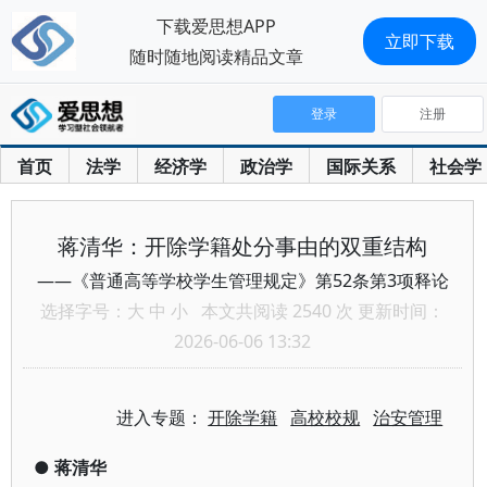
下载爱思想APP
立即下载
随时随地阅读精品文章
登录
注册
首页
法学
经济学
政治学
国际关系
社会学
蒋清华：开除学籍处分事由的双重结构
——《普通高等学校学生管理规定》第52条第3项释论
选择字号：
大
中
小
本文共阅读 2540 次 更新时间：
2026-06-06 13:32
进入专题：
开除学籍
高校校规
治安管理
●
蒋清华