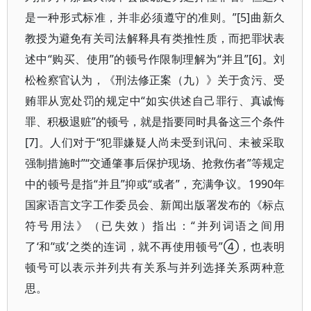
是一种形式标准，并非必须遵守的准则。”[5]曲新久
教授为避免有关司法解释具有类推性质，而把罪状表
述中“购买、使用”的顿号作限制理解为“并且”[6]。刘
松检察官认为，《刑法修正案（九）》关于贪污、受
贿罪从宽处罚的规定中“如实供述自己罪行、真诚悔
罪、积极退赃”的顿号，就是指要同时具备这三个条件
[7]。人们对于“犯罪嫌疑人尚未受到讯问、未被采取
强制措施时”“交通肇事后保护现场、抢救伤者”等规定
中的顿号是指“并且”抑或“或者”，充满争议。1990年
国家语言文字工作委员会、新闻出版署发布的《标点
符号用法》（已失效）指出：“并列词语之间用
了‘和’‘或’之类的连词，就不再使用顿号”④，也表明
顿号可以表示并列共有关系与并列选择关系两种意
思。