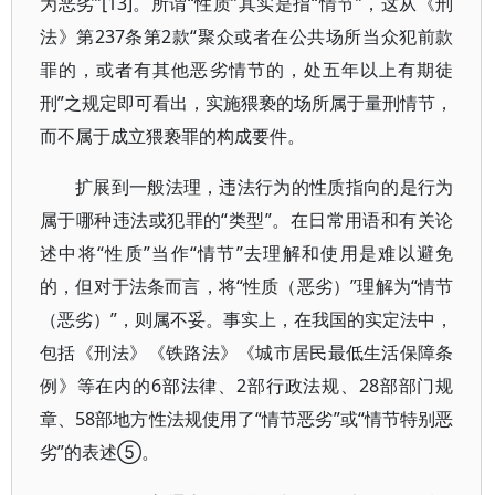
为恶劣”[13]。所谓“性质”其实是指“情节”，这从《刑
法》第237条第2款“聚众或者在公共场所当众犯前款
罪的，或者有其他恶劣情节的，处五年以上有期徒
刑”之规定即可看出，实施猥亵的场所属于量刑情节，
而不属于成立猥亵罪的构成要件。
扩展到一般法理，违法行为的性质指向的是行为
属于哪种违法或犯罪的“类型”。在日常用语和有关论
述中将“性质”当作“情节”去理解和使用是难以避免
的，但对于法条而言，将“性质（恶劣）”理解为“情节
（恶劣）”，则属不妥。事实上，在我国的实定法中，
包括《刑法》《铁路法》《城市居民最低生活保障条
例》等在内的6部法律、2部行政法规、28部部门规
章、58部地方性法规使用了“情节恶劣”或“情节特别恶
劣”的表述⑤。