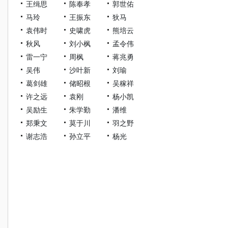
王缉思
陈奉孝
郭世佑
马玲
王振东
狄马
袁伟时
史啸虎
熊培云
秋风
刘小枫
孟令伟
雷一宁
周枫
蒋兆勇
吴伟
沙叶新
刘瑜
葛剑雄
储昭根
吴稼祥
许之远
袁刚
杨小凯
吴励生
朱学勤
潘维
郑秉文
莫于川
羽之野
谢志浩
孙立平
杨光