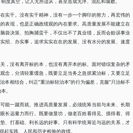
下制度真空，让人无所适从，甚至造成无序、混乱和腐败。
贵在实干。没有实干精神，没有一步一个脚印的努力，再宏伟的
性的表现，也是正确政绩观的内在要求。高质量发展不能建立在
拍脑袋决策、拍胸脯蛮干，不仅出不了真业绩，反而会贻误事业
谋实招、办实事，追求实实在在的发展、没有水分的发展、速度
相关，没有离开标的本，也没有离开本的标。面对错综复杂的矛
统观念，分清轻重缓急，既要立足当务之急抓紧治标，又要立足
治本相结合，纠正“重治标轻治本”的行为偏差，克服“只治标不
治本。
不可能一蹴而就。推进高质量发展，必须统筹当前与未来、长期
着眼长远量力而行。既要做显功，做老百姓看得见、摸得着、得
铺垫、打基础、利长远的好事。只有科学统筹近与远的关系，才
得起实践、人民和历史检验的政绩。