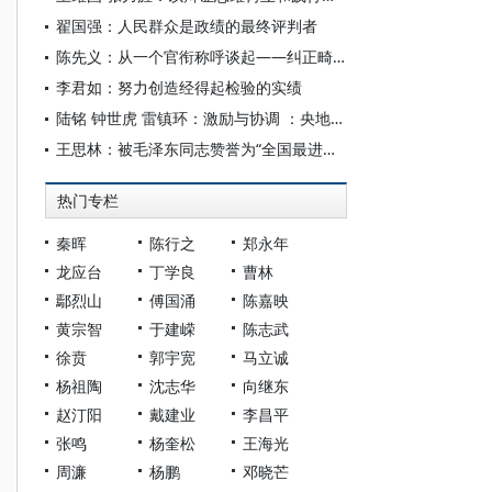
翟国强：人民群众是政绩的最终评判者
陈先义：从一个官衔称呼谈起——纠正畸形政绩观和“官本位”思想
李君如：努力创造经得起检验的实绩
陆铭 钟世虎 雷镇环：激励与协调 ：央地关系的空间政治经济学
王思林：被毛泽东同志赞誉为“全国最进步的地方”
热门专栏
秦晖
陈行之
郑永年
龙应台
丁学良
曹林
鄢烈山
傅国涌
陈嘉映
黄宗智
于建嵘
陈志武
徐贲
郭宇宽
马立诚
杨祖陶
沈志华
向继东
赵汀阳
戴建业
李昌平
张鸣
杨奎松
王海光
周濂
杨鹏
邓晓芒