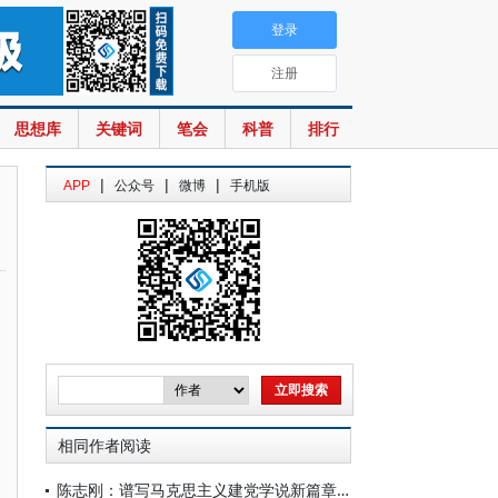
登录
注册
思想库
关键词
笔会
科普
排行
|
|
|
APP
公众号
微博
手机版
相同作者阅读
陈志刚：谱写马克思主义建党学说新篇章——深入学习领会习近平党建思想的理论渊源