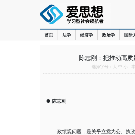
首页
法学
经济学
政治学
国际
陈志刚：把推动高质
选择字号：
大
中
小
本文
●
陈志刚
政绩观问题，是关乎立党为公、执