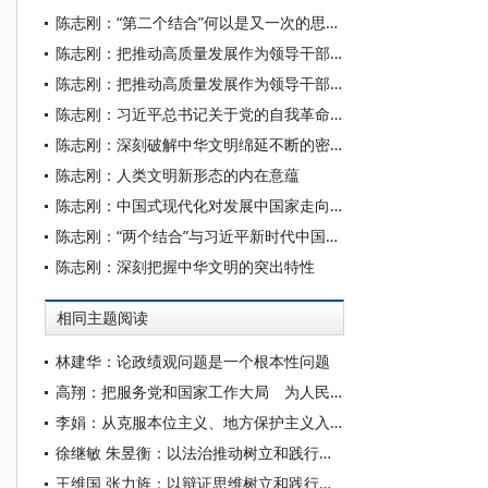
陈志刚：“第二个结合”何以是又一次的思想解放
陈志刚：把推动高质量发展作为领导干部政绩观的重要内容
陈志刚：把推动高质量发展作为领导干部政绩观的重要内容
陈志刚：习近平总书记关于党的自我革命的重要思想及其原创性贡献
陈志刚：深刻破解中华文明绵延不断的密码
陈志刚：人类文明新形态的内在意蕴
陈志刚：中国式现代化对发展中国家走向现代化的方法论意义
陈志刚：“两个结合”与习近平新时代中国特色社会主义思想的世界观和方法论的理论逻辑
陈志刚：深刻把握中华文明的突出特性
相同主题阅读
林建华：论政绩观问题是一个根本性问题
高翔：把服务党和国家工作大局 为人民做学问作为真正的政绩
李娟：从克服本位主义、地方保护主义入手端正政绩观
徐继敏 朱昱衡：以法治推动树立和践行正确政绩观
王维国 张力旌：以辩证思维树立和践行正确政绩观