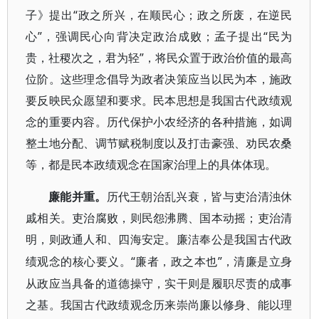
子》提出“政之所兴，在顺民心；政之所废，在逆民
心”，强调民心向背决定政治成败；孟子提出“民为
贵，社稷次之，君为轻”，将民众置于政治价值的最高
位阶。这些理念倡导为政者决策应当以民为本，施政
要反映民众愿望和要求。民本思想是我国古代政绩观
念的重要内容。历代保护小农经济的各种措施，如调
整土地分配、调节赋税制度以及打击豪强、劝民农桑
等，都是民本政绩观念在国家治理上的具体体现。
廉能并重。
历代王朝治乱兴衰，皆与吏治清浊休
戚相关。吏治腐败，则民怨沸腾、国本动摇；吏治清
明，则政通人和、四海安定。廉洁奉公是我国古代政
“廉者，政之本也”，清廉是立身
绩观念的核心要义。
从政应当具备的道德操守，实干则是履职尽责的成事
之基。我国古代政绩观念历来崇尚廉以修身、能以理