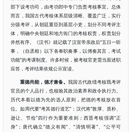
部下设考功司，由考功郎中专门负责考核事宜。总体
而言，我国古代考核体系层级清晰、覆盖广泛，实行
分级考评，从朝廷重臣到基层小吏，划分不同考评主
体，明确中央朝廷和地方衙门的考核权责，权责划分
井然有序。《汉书》就记载了汉宣帝亲政后“五日一听
事，（自丞相）以下各奉职奏事，以傅奏其言，考试
功能”的考课制度。许多时候，被考核官吏需当面述职
应答，考评结果依规公示宣读。
重德尚能，德才兼备。
我国古代政绩考核既考评
官员的个人品行，也核验其政治素养和政令执行力。
历代本着以德为先的选人原则，把德的考核放在首
“考其德行道艺”；汉代将“敦厚、质朴、
位。如周代要
逊让、节俭”四行作为重要准则；西晋考核强调“正
身”；唐代确立“德义有闻”、“清慎明著”、“公平可