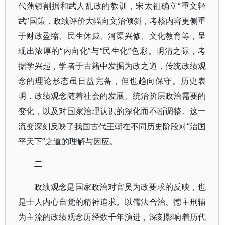
代藩镇割据和武人乱政的教训，宋太祖确立“重文轻
武”国策，政绩评价大幅向文治倾斜，考核内容更侧重
于财政盈缩、民生休戚、河渠兴修、文化教育等，呈
现出浓厚的“内向化”与“民生化”色彩。明清之际，考
据学兴起，学者于古籍中发掘为政之道，传统政绩观
念的理论形态虽日益完备，但也趋向保守。历史表
明，政绩观念随着社会的发展、统治阶层政治需要的
变化，以及对国家治理认识的深化而不断调整。这一
流变深刻反映了我国古代王朝在不同历史阶段对“治国
平天下”之道的理解与因应。
二
政绩观念是国家政治对官员为政要求的反映，也
是士人内心自觉的精神追求。以儒法合治、德主刑辅
为主流的政绩观念历经数千年演进，深刻影响着历代