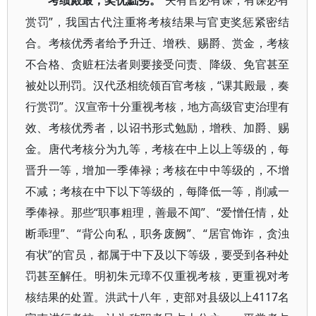
“夫有官必有课，有课必有
考绩殿最，奖优黜劣。
赏罚”，我国古代注重将考核结果与官吏奖惩紧密结
合。考核优秀者给予升迁、增秩、赐爵、赏金，考核
不合格、贪赃枉法者则要接受问责、降级、免官甚至
被处以刑罚。汉代丞相统领百官考核，“课其殿最，奏
行赏罚”。汉宣帝十分重视考核，地方高级官吏治理有
效、考核优秀者，以诏书形式勉励，增秩、加爵、赐
金。唐代考核分为九等，考核在中上以上等级的，每
晋升一等，增加一季俸禄；考核在中中等级的，不增
不减；考核在中下以下等级的，每降低一等，削减一
季俸禄。那些“职事粗理，善最不闻”、“爱憎任情，处
断乖理”、“背公向私，职务废阙”、“居官饰诈，贪浊
有状”的官员，都属于中下及以下等级，要受到各种处
罚甚至解任。明初朱元璋不仅重视考核，更重视对考
核结果的处置。洪武十八年，吏部对县级以上4117名