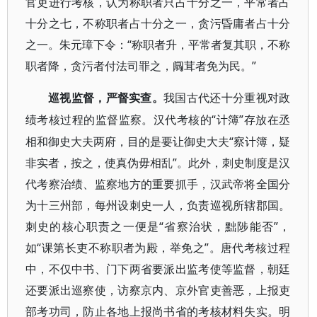
官吏进行考核，认为称职者只占十分之一，平常者占
十分之七，不称职者占十分之一，贪污昏庸者占十分
之一。朱元璋下令：“称职者升，平常者复其职，不称
职者降，贪污者付法司罪之，阘茸者免为民。”
巡视监督，严督实查。
我国古代还十分重视对政
“计簿”存放在丞
绩考核过程的监督监察。汉代考核的
相和御史大夫两府，目的是要让御史大夫“察计簿，疑
非实者，按之，使真伪毋相乱”。此外，刺史制度是汉
代考察治绩、监察地方的重要抓手，汉武帝将全国分
为十三州部，每州设刺史一人，负责巡视所辖郡国。
刺史的核心职责之一便是“省察治状，黜陟能否”，
如“课第长吏不称职者为殿，举免之”。唐代考核过程
中，不仅中书、门下两省要派出监考使等监督，朝廷
还要派出巡察使，访察京内、京外官吏善恶，上报吏
部考功司，防止各地上报尚书省的考核材料失实。明