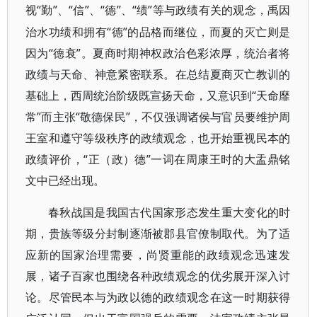
“勤”、“信”、“德”、“绩”等与政绩有关的观念，禹因
视
治水功绩和拥有“德”的品格而继位，而夏的灭亡则是
因为“德衰”。夏商时期神权政治色彩浓厚，统治者将
政绩与天命、神意紧密联系。在总结夏商灭亡教训的
基础上，西周统治阶级既宣扬天命，又意识到“天命靡
常”而主张“敬德保民”，不仅强调诸侯与官员要维护周
王室和遵守等级秩序的政绩观念，也开始重视民本的
政绩评价，“正（政）德”一词在周康王时的大盂鼎铭
文中已经出现。
春秋战国是我国古代国家形态发生重大变化的时
期，贵族等级分封制逐渐被郡县官僚制取代。为了适
应新的国家治理需要，尚贤重能的政绩观念迅速发
展，诸子百家也围绕各种政绩观念的优劣展开深入讨
论。尽管民本与为政以德的政绩观念在这一时期获得