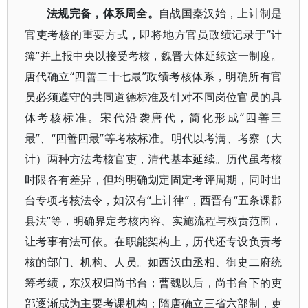
法规完备，体系周全。
自战国秦汉始，上计制是
“计
官吏考核的重要方式，即将地方官员政绩记录于
簿”并上报中央以接受考核，魏晋大体延续这一制度。
唐代确立“四善二十七最”政绩考核体系，明确所有官
员必须遵守的共同道德标准及针对不同岗位官员的具
体考核标准。宋代沿袭唐代，简化形成“四善三
最”、“四善四最”等考核标准。明代以考满、考察（大
计）两种方法考核官吏，清代基本延续。历代虽考核
时限各有差异，但均明确划定固定考评周期，同时出
台专项考核法令，如汉有“上计律”，西晋有“五条课郡
县法”等，明确界定考核内容、实施流程与权责范围，
让考事有法可依。在职能架构上，历代还专设负责考
核的部门、机构、人员。如西汉由丞相、御史二府统
筹考绩，东汉权归尚书台；曹魏以后，尚书台下的吏
部逐渐成为主要考课机构；隋唐确立三省六部制，吏