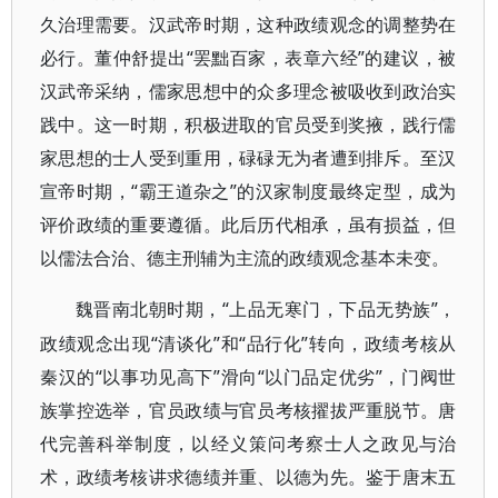
久治理需要。汉武帝时期，这种政绩观念的调整势在
必行。董仲舒提出“罢黜百家，表章六经”的建议，被
汉武帝采纳，儒家思想中的众多理念被吸收到政治实
践中。这一时期，积极进取的官员受到奖掖，践行儒
家思想的士人受到重用，碌碌无为者遭到排斥。至汉
宣帝时期，“霸王道杂之”的汉家制度最终定型，成为
评价政绩的重要遵循。此后历代相承，虽有损益，但
以儒法合治、德主刑辅为主流的政绩观念基本未变。
“上品无寒门，下品无势族”，
魏晋南北朝时期，
政绩观念出现“清谈化”和“品行化”转向，政绩考核从
秦汉的“以事功见高下”滑向“以门品定优劣”，门阀世
族掌控选举，官员政绩与官员考核擢拔严重脱节。唐
代完善科举制度，以经义策问考察士人之政见与治
术，政绩考核讲求德绩并重、以德为先。鉴于唐末五