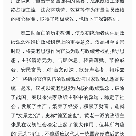
广泛认同，但出于富国强兵的需要，法家政绩主张最
终占据主流。法家将功劳、效益等作为衡量官员政绩
的核心标准，取得了积极成效，也留下了深刻教训。
秦二世而亡的历史教训，使汉初统治者认识到政
绩观念在维护政权稳定上的重要意义。汉高祖至文景
时期，将黄老思想作为官员为政与政绩考核的指导思
想，主张清静无为、与民休息、轻徭薄赋、节俭戒
“言文刻深，欲务声名者，辄斥去
奢、安民富民，对
之”，将指导官僚队伍的政绩观念与国家政治思想高度
统一起来。汉初以黄老思想为内核的政绩观念，破除
了战国、秦以来法家政绩主张中的弊端，稳定了社
会，发展了生产，繁荣了经济，积累了财富，造就
了“文景之治”，史称“德至盛也”。黄老一派的政绩主
张虽在汉初社会稳定上起了很大作用，但其所内蕴
的“无为”特征，不能适应汉代大一统国家形成后的长