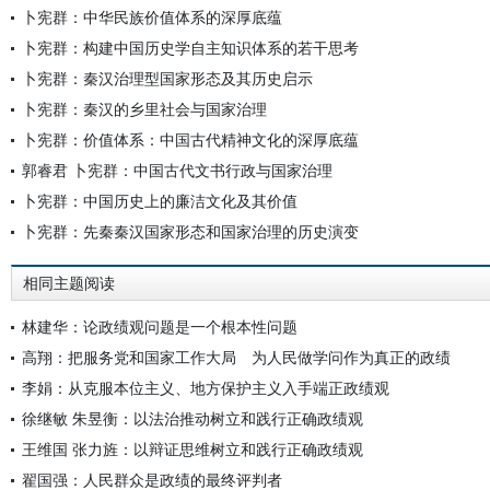
卜宪群：中华民族价值体系的深厚底蕴
卜宪群：构建中国历史学自主知识体系的若干思考
卜宪群：秦汉治理型国家形态及其历史启示
卜宪群：秦汉的乡里社会与国家治理
卜宪群：价值体系：中国古代精神文化的深厚底蕴
郭睿君 卜宪群：中国古代文书行政与国家治理
卜宪群：中国历史上的廉洁文化及其价值
卜宪群：先秦秦汉国家形态和国家治理的历史演变
相同主题阅读
林建华：论政绩观问题是一个根本性问题
高翔：把服务党和国家工作大局 为人民做学问作为真正的政绩
李娟：从克服本位主义、地方保护主义入手端正政绩观
徐继敏 朱昱衡：以法治推动树立和践行正确政绩观
王维国 张力旌：以辩证思维树立和践行正确政绩观
翟国强：人民群众是政绩的最终评判者