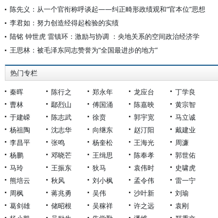
陈先义：从一个官衔称呼谈起——纠正畸形政绩观和“官本位”思想
李君如：努力创造经得起检验的实绩
陆铭 钟世虎 雷镇环：激励与协调 ：央地关系的空间政治经济学
王思林：被毛泽东同志赞誉为“全国最进步的地方”
热门专栏
秦晖
陈行之
郑永年
龙应台
丁学良
曹林
鄢烈山
傅国涌
陈嘉映
黄宗智
于建嵘
陈志武
徐贲
郭宇宽
马立诚
杨祖陶
沈志华
向继东
赵汀阳
戴建业
李昌平
张鸣
杨奎松
王海光
周濂
杨鹏
邓晓芒
王缉思
陈奉孝
郭世佑
马玲
王振东
狄马
袁伟时
史啸虎
熊培云
秋风
刘小枫
孟令伟
雷一宁
周枫
蒋兆勇
吴伟
沙叶新
刘瑜
葛剑雄
储昭根
吴稼祥
许之远
袁刚