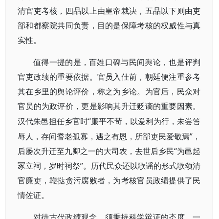
清官吏考核，四品以上由皇帝裁决，五品以下则由吏
部和都察院共同负责，目的是保障考核的权威性与真
实性。
值得一提的是，百姓口碑与民间舆论，也是评判
官吏政绩的重要依据。官员入仕前，朝廷便注重参考
其在乡里的舆论评价，称之为乡论。为官后，民众对
官员的为政评价，更是影响其升迁贬谪的重要因素。
“廉平不苛，以爱利为行，未尝笞
汉代朱邑担任乡官时
辱人，存问耆老孤寡，遇之有恩，所部吏民爱敬焉”，
后屡次升迁至九卿之一的大司农，去世后乡民“为邑起
冢立祠，岁时祠祭”。历代民众还以歌谣的形式歌颂清
官廉吏，鞭挞贪污腐败者，为考核官员政绩提供了民
情佐证。
对待古代政绩观念，须秉持科学辩证的态度。一