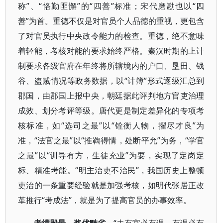
称”、“恪勤匪懈”的“四善”标准；宋代磨勘也以“四
善”为首。重德不仅是对官员个人品德的重视，更包含
了对官员执行中央政令能力的检查。重德，绝不意味
着轻能，考核对能的要求始终严格。秦汉时期的上计
制要求各级官府在年终将所辖境内的户口、垦田、钱
谷、盗贼情况等政务数据，以“计簿”形式逐级汇总到
郡国，由郡国上报中央，朝廷据此评判地方官吏治理
成效、划分考评等级。唐代更是制定差异化的专项考
核标准，如“选司之最”以“铨衡人物，擢尽才良”为
准，“法官之最”以“推鞫得情，处断平允”为务，“学官
之最”以“训导有方，生徒充业”为要，实现了定岗定
标、精准考能。“明主治吏不治民”，我国历史上整顿
吏治的一条重要经验就是加强考核，如明代张居正改
革推行“考成法”，就是为了提高官员的办事效率。