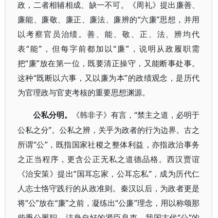
政，二者相辅相成、缺一不可。《周礼》提出廉善、
廉能、廉敬、廉正、廉法、廉辨的“六廉”思想，并用
以考察官员治绩。善、能、敬、正、法、辨均代
表“能”，但每字前都加以“廉”，说明从政履职需
把“廉”放在第一位，既要清正操守，又能断事处事。
这种“既断以六事，又以廉为本”的政绩观念，是历代
为官理政与官吏考核的重要思想渊源。
“禁主之道，必明于
公私分明。
《韩非子》有言，
公私之分”。公私之辨，关乎为政者的行为边界。古之
所谓“公”，既指国家社稷之整体利益，亦指政治事务
之正当程序，更含公正无私之道德品格。西汉贾谊
《治安策》提出“国耳忘家，公耳忘私”，成为历代仁
人志士恪守践行的从政准则。秦汉以后，为政者更是
将“公”放在“廉”之前，凝练出“公廉”理念，用以称颂那
些秉公履职、洁身自好的贤臣良吏。我国古代“公”的