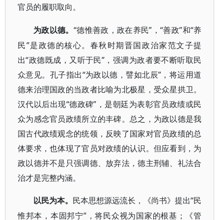
官员的履职取向。
“德惟善政，政在养民”，“善政”和“养
为政以德。
民”是政德的核心。春秋时期晋国政治家范文子提
出“政德既成，又听于民”，强调为政者要不断听取民
众意见。孔子指出“为政以德，譬如北辰”，将运用道
德来治理国政的当政者比喻为北极星，受众星拱卫。
汉代以后出现“德政碑”，是朝廷为表彰官员政绩或民
众为感念官员政绩所立的丰碑。总之，为政以德是我
国古代政绩观念的统领，反映了国家对官员政绩的总
体要求，也体现了官员对政绩的认识。但应看到，为
政以德并不是只强调德、放弃法，德主刑辅、礼法合
治才是完整内涵。
“民
以民为本。
民本思想源远流长，《尚书》提出
惟邦本，本固邦宁”，将民众视为国家的根基；《管