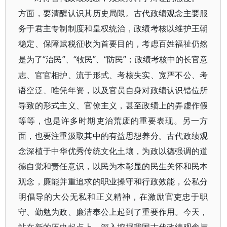
方面，要清醒认识其历史局限。古代政绩观念主要服
务于君主专制制度和皇权统治，政绩考核以维护王朝
稳定、保障赋税征收为首要目的，考虑百姓福祉仍然
“治民”、“牧民”、“防民”；政绩考核中的长官意
是为了
志、官官相护、流于形式、考核失实、宽严不公、考
语空泛、唯凭年资，以及官员自身对政绩认识错位所
导致的形式主义、官僚主义，甚至政绩上的弄虚作假
等等，也是许多时期吏治荒废的重要表现。另一方
面，也要注重汲取其中的有益思想养分。古代政绩观
念深植于中华优秀传统文化土壤，为政以德强调的道
德自觉和责任意识，以民为本彰显的民生关怀和民本
观念，廉能并重追求的职业操守和行政效能，公私分
明倡导的大公无私和正义精神，在激励官吏忠于职
守、勤勉为政、廉洁奉公上起到了重要作用。今天，