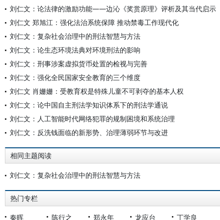
刘仁文：论法律的激励功能——边沁《奖赏原理》评析及其当代启示
刘仁文 郑旭江：强化法治系统保障 推动禁毒工作现代化
刘仁文：复杂社会治理中的刑法智慧与方法
刘仁文：论生态环境法典对环境刑法的影响
刘仁文：刑事涉案虚拟货币处置的检视与完善
刘仁文：强化全民国家安全教育的三个维度
刘仁文 肖姗姗：受教育权是特殊儿童不可剥夺的基本人权
刘仁文：论中国自主刑法学知识体系下的刑法学通说
刘仁文：人工智能时代网络犯罪的规制困境和系统治理
刘仁文：反洗钱面临的新形势、治理薄弱环节与改进
相同主题阅读
刘仁文：复杂社会治理中的刑法智慧与方法
热门专栏
秦晖
陈行之
郑永年
龙应台
丁学良