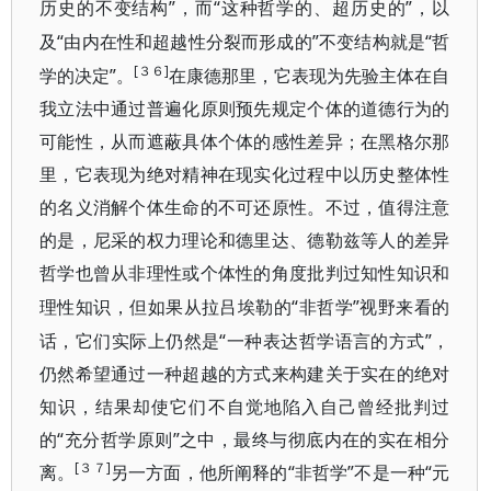
”，而“这种哲学的、超历史的”，以
历史的不变结构
及“由内在性和超越性分裂而形成的”
“哲
不变结构就是
[３６]
学的决定”。
在康德那里，它表现为先验主体在自
我立法中通过普遍化原则预先规定个体的道德行为的
可能性，从而遮蔽具体个体的感性差异；在黑格尔那
里，它表现为绝对精神在现实化过程中以历史整体性
的名义消解个体生命的不可还原性。不过，值得注意
的是，尼采的权力理论和德里达、德勒兹等人的差异
哲学也曾从非理性或个体性的角度批判过知性知识和
“非哲学”视野来看的
理性知识，但如果从拉吕埃勒的
话，它们实际上仍然是“一种表达哲学语言的方式”，
仍然希望通过一种超越的方式来构建关于实在的绝对
知识，结果却使它们不自觉地陷入自己曾经批判过
的“充分哲学原则”之中，最终与彻底内在的实在相分
[３７]
离。
“非哲学”不是一种“元
另一方面，他所阐释的