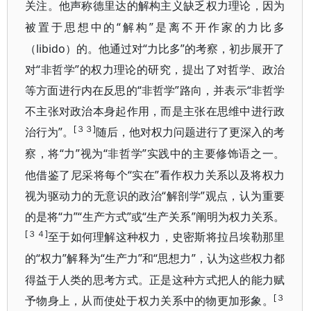
关注。他声称德里达的解构主义缺乏权力理论，因为
“解构”是离不开作家的力比多
被置于思想中的
（libido）的。他通过对“力比多”的考察，初步展开了
对“非哲学”的权力理论的研究，提出了对哲学、政治
等方面进行内在反思的“非哲学”路向，并表示“非哲学
不主张对政治本身起作用，而是主张在思维中进行政
[３３]
治行为”。
随后，他对权力问题进行了更深入的考
“力”视为“非哲学”实践中的主要修饰语之一。
察，将
他借鉴了尼采将每个“实在”看作权力关系以及将权力
视为驱动力的无意识的政治“解剖学”观点，认为重要
的是将“力”“生产方式”或“生产关系”阐明为权力关系。
[３４]
至于如何理解这种权力，史密斯将拉吕埃勒那里
“权力”解释为“生产力”和“思想力”，认为这些权力都
的
得益于人类的思考方式。正是这种方式把人的能力赋
[３
予物身上，从而使处于权力关系中的物更加形象。