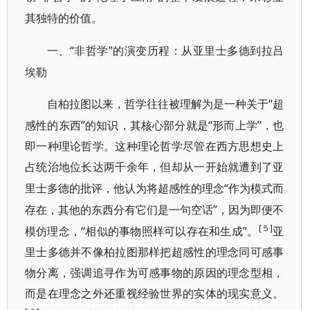
其独特的
价值。
“非哲学”的演变历程：从亚里士多德到拉吕
一、
埃勒
“超
自柏拉图以来，哲学往往被理解为是一种关于
感性的东西”的知识，其核心部分就是“形而上学”，
也
即一种理论哲学。这种理论哲学尽管在西方思想史上
占统治地位长达两千余年，但却从一
开始就遭到了亚
“作为模式而
里士多德的批评，他认为将超感性的理念
存在，其他的东西分有它们是一句空话”，
因为即便不
[５]
“相似的事物照样可以存在和生成”。
模仿理念，
亚
里士多德并不像柏拉图那样把超感性的理念同可感事
物分离，强调追寻作为可感事物的原因的理念型相，
而是在理念之外还重视经验世界的实体的现实意义。