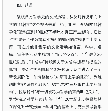
四、结语
纵观西方哲学史的发展历程，从反对传统形而上
“非哲学”这个视角来看，始于亚里士多德的“非哲
学的
学化”运动直到19世纪下半叶才真正产生影响，它使
哲学“离开了作为超感性东西的知识的传统形而上学宝
库，而在其他非哲学的文化活动如语言、科学、道
[４０]
德、审美等活动中找到了自己的位置”。
20
进入
世纪以后，“非哲学”持续致力于对哲学进行前提性的
批判，质疑哲学所阐释的终极知识，从而进入了一个
新发展阶段，如海德格尔“对形而上学的摧毁”、列维
纳斯宣称“超验的毁灭”、德里达对“在场形而上学的解
构”、拉康提出“与一切被称为哲学的东西断绝关系”、
[４１]
罗蒂指出“哲学的终结”等。
20世纪末，拉吕埃勒
在深化对传统形而上学研究的基础上，充分汲取哲学