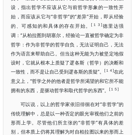
设，指出哲学不应该从它与前哲学形象的一致性开
“非哲学”的“差异”开始，即从经验
始，而应该从它与
[１３]
的、可感知的和具体的存在开始。
德里达强
“从柏拉图到胡塞尔，经验论一直被哲学确定为非
调：
哲学：作为非哲学的哲学自负，无法证明自己，无法
作为语言来帮助自己。但当这种无能为力被坚定地假
设时，它就从根本上质疑了逻各斯（哲学）的决断和
[１４]
一致性，而不是让自己受到逻各斯的质疑”。
在此
“哲学之外的他者是哲学所渴望的和它所不能
意义上，
[１５]
拥有的东西，是驱动哲学和取代哲学的东西”。
“非哲学”的
可以说，以上的哲学家依旧徘徊在对
传统理解中，总是以一种否定的眼光审视他们之前的
形而上学。尽管他们所主张的“非哲学”有具体的差
别，但本质上仍将其理解为对自柏拉图以来的形而上