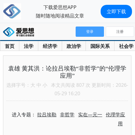
下载爱思想APP
立即下载
随时随地阅读精品文章
登录
注册
首页
法学
经济学
政治学
国际关系
社会学
袁雄 黄其洪：论拉吕埃勒“非哲学”的“伦理学
应用”
选择字号：
大
中
小
本文共阅读 807 次 更新时间：2026-
05-29 16:20
进入专题：
拉吕埃勒
非哲学
实在—元一
伦理学应
用