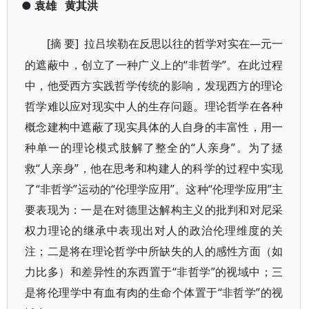
●
袁雄
黄其洪
[摘 要]
—元一
拉吕埃勒在反思以往的哲学对实在
的遮蔽中，创立了一种广义上的“非哲学”。在此过程
中，他受西方实践哲学传统的影响，发现西方的理论
哲学难以应对现实中人的生存问题。理论哲学在各种
概念建构中遮蔽了现实具体的人自身的丰富性，用一
种单一的理论模式肢解了整全的“人亲身”。为了拯
救“人亲身”，他在思考和构建人的科学的过程中实现
了“非哲学”运动的“伦理学应用”。这种“伦理学应用”主
要表现为：一是在对德里达解构主义的批判和对尼采
权力理论的继承中表现出对人的政治伦理维度的关
注；二是将在理论哲学中所缺失的人的感性方面（如
力比多）和差异性的东西置于“非哲学”的视域中；三
是将伦理学中有血有肉的生命个体置于“非哲学”的视