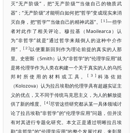
灭“无产阶级”，把“无
”“当做自己的
产阶级
物质
武
”；“无产阶级”才能明白如何把“哲学”变成现实来消
器
[１]
灭自身，把“哲学”“当
”。
做自己的
精神
武器
一些学
Maoilearca）认
者对此作了相关评论。穆拉基（
为“非哲学”就是“通过哲学来颠倒人的这种中介作
[２]
用”，
以便重新回到作为理论前提的真实的人那
Smith）认为“非
”的“伦理学应用”就
里。史密斯（
哲学
是将伦理学作为人类在构建一个关于真实的人的乌托
[３]
邦时所使用的材料或工具。
科洛佐娃
Kolozova）认为拉吕埃勒的伦理学具有超越实证主
（
义的优点，又不同于传统马克思主义，为人的解放提
[４]
供了新的维度。
尽管这些研究都从某一具体领域讨
“非哲学”的“伦理学应用”问题，但并没
论了拉吕埃勒
有对其进行专题化研究。本文正是通过明晰
拉吕埃
“非哲学”的“伦理学应用”的整个发展过程，来彰显
勒