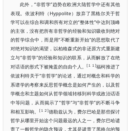
“非哲学”趋势在欧洲大陆哲学中还有其他
此外，
表现。依波利特（Hyppolite）放弃了黑格尔关于哲
学可以在综合和调和所有对立的“整体性”中达到顶峰
的主张，没有把所有非哲学的经验和知识吸收到绝对
的哲学综合中，而是用“不断重新开始”的思想取代了
对绝对知识的渴望，以柏格森式的非还原
方式重新建
“非哲学”的经验和知识的联系，从而解放了在绝
立与
[１１]
对话语的形式下被掩盖的自由个人。
福柯推进了
“非哲学”的论述，通过对概念和科学的
依波利特关于
系谱学的考察来反思哲学概
念是如何产生的，以及哲
学概念和主题如何从哲学领域转移到科学或政治话语
“哲
”与“非哲学”的不断斗争
中等问题，从而揭示了
学
[１２]
和相互影响。
德勒兹认为，费尔巴哈是那些探讨
哲学从哪里开始这个问题最远的人之一，费尔巴哈谴
责了一般哲学的隐含预设，尤其是谴责了黑格尔的预