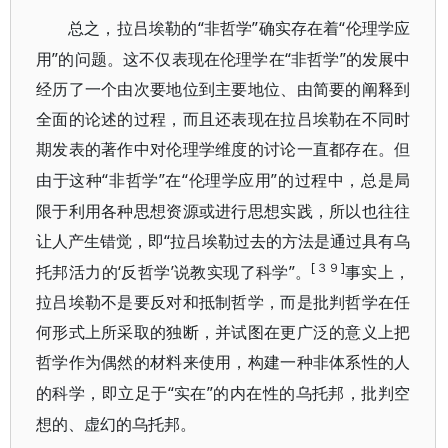
“非哲学”确实存在着“伦理学应
总之，拉吕埃勒的
用”的问题。这不仅表现在伦理学在“非哲学”
的发展中
经历了一个由次要地位到主要地位、由简要的阐释到
全面的论述的过程，而且还表现在
拉吕埃勒
在不同时
期发表的著作中对伦理学维度的讨论一直都存在。但
“非哲学”在“伦理学应用”的过程中，总是局
由于这种
限于利用各种思想资源或进行思想实践，所以也往往
让人产生错觉，即“拉吕埃勒过
去的
方法是通过具有乌
[３９]
‘反哲学’说教实现了科学”。
托邦活力的
事实上，
拉吕埃勒不是要反对和抵制哲学，而是批判哲学在任
何形式上所采取的独断，并试图在更广泛的意义上把
哲学作为偶然的材料来使
用，构建一种非体系性的人
“实在”的内在性的乌托邦，批判空
的科学，即立足于
想的、虚幻的乌托邦。