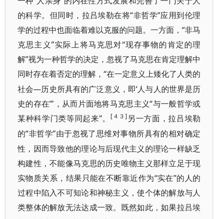
一种“人亲身”的内在性方式发展和完善了一门关于人
的科学。但同时，拉吕埃勒在将“非哲学”应用到伦理
学的过程中也面临着难以克服的问题。一方面，“非马
克思主义”实际上将马克思对“现存事物的肯定的理
解”视为一种哲学的决定，忽视了马克思在肯定理解中
同时存在着否
“在一定意义上矮化了人类的
定
的理解，
社会—历史所具有的广泛意义，即‘人与人的世界是历
史的存在’”，从而片面地将马克思主义“与一般哲学或
[４３]
某种科学门类等同起来”。
另一方面，拉吕埃勒
“非哲学”由于忽视了思维对事物所具有的相对确定
的
性，因而导致他的理论与后现代主义的理论一样缺乏
构建性，不能像马克思的历史唯物主义那样立足于现
实物质关系，结果只能在不断靠近作为“实在”的人的
过程中陷入不可知论和神秘主义，使个体的解放与人
类整体的解放无法达成一致。既然如此，如果拉
吕埃