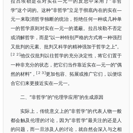
—元一的反思中采用了“非哲
拉吕埃勒是在对实在
学”这个词的。这种“非哲学”立足于彻底内在的实在—
元一来取消哲学独断的
统治，拒绝任何一种或几种单
—元一的遮蔽。拉吕埃勒不否定
一的哲学原则对实在
或消解哲学，而是“以
一种特别严格的方式将一种强烈
”。
又批判的元素、批判又科学的精神强加于哲学之上
[２２]
他仅仅批判以往
哲学的充分决定性，将它们置于
—元一的“偶
一种非充分的状态，把它们当作靠近实在
[２３]
然的材料”，
更加包容、拓展或推广它们，以便综
—元一。
合它们来更接近实在
“非哲学”的“伦理学应用”的生成原因
二、
“非哲学”的代表人物一般
实际上，传统意义上的
都会触及伦理的讨论，因为“非哲学”最关注的还是人
的问题，而一旦涉及人的讨论，就自然会深入与之相