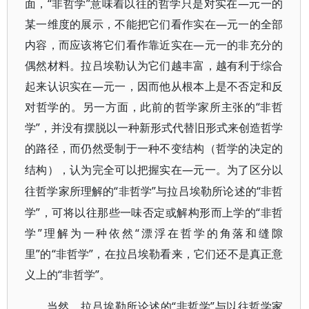
面，“非哲学”意味着以往的哲学只是对实在—元一的
某一维度的展示，不能把它们看作实在—元一的全部
内容，而应该将它们看作靠近实在—元一的非充分的
偶然材料。拉吕埃勒认为它们越丰富，越有利于综合
起来认识实在—元一，因而他从根本上是不否定和反
对哲学的。另一方面，此前的哲学家所主张的“非哲
学”，并没有摆脱以一种新形式代替旧
形式来创造哲学
的路径，而仍然受制于一种不变结构（哲学的决定的
—元一。
结构），认为完全可以把握实在
为了区分以
“非哲学”与拉吕埃勒所论述的“非哲
往哲学家所理解的
学”，可将以往那些一味否定或解构形而上学的“非哲
学”理解为一种依然“漂浮在哲学的角落和缝隙
里”的“非哲学”，在拉吕埃勒看来，它们还不是真正意
义上的“非哲学”。
“非哲学”与以往哲学家
当然，拉吕埃勒所论述的