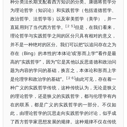
种分类法长期支配着西方知识的分类。康德将哲学分
为理论哲学（知识论）和实践哲学（包括道德哲学、
政治哲学、法哲学等）以及审美哲学（美学），并一
[２５]
直延用到了当代西方哲学。
但是，在我们看来，
理论哲学与实践哲学之间的区分只具有相对的意义，
“以追问存在之为
并不是一种绝对的区分。我们可以把
存在（Bing）的本性的‘本体论’或‘形而上学’”看作是最
高的“实践哲学”，因为“它是
其他以反思道德和政治问
题为内容的学问的基础，换言之，本体论和形而上学
[２６]
”。
是伦理学和政治学的基础
由此可见，存在着一
种广义的实践哲学传统，这种传统认为，无论是狭义
的理论哲学，还是狭义的实践哲学，都与伦理学有内
在的联系，都是广义的实践哲学的一部分。不仅如
此，由理论哲学的沉思走向实践哲学的讨论，似乎成
了西方哲学家思想发展的规律。这种规律不仅在传统