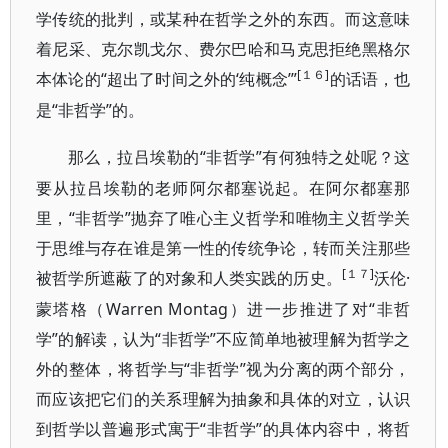
学传统的批判，或某种在哲学之外的东西。而这意味
着尼采、克尔凯戈尔、费尔巴哈和马克思拒绝黑格尔
[１６]
本体论的“超出了时间之外的‘纯概念’”
的话语，也
“非哲学”的。
是
“非哲学”有何独特之处呢？这
那么，拉吕埃勒的
要从拉吕埃勒的老师阿尔都塞说起。在阿尔都塞那
里，“非哲学”抛弃了唯心主义哲学和唯物主义哲学关
于思维与存在谁是第一性的传统争论，转而关注那些
[１７]
被哲学所遮蔽了的对象和人类实践的历史。
·
沃伦
蒙塔格（Warren Montag）进一步推进了对“非哲
学”的解读，认为“非哲学”不应简单地被理解为哲学之
外的整体，将哲学与“非哲学”视为分离的两个部分，
而应该把它们的关系理解为抽象和具体的对立，认识
到哲学以普遍形式寓于“非哲学”的具体内容中，将哲