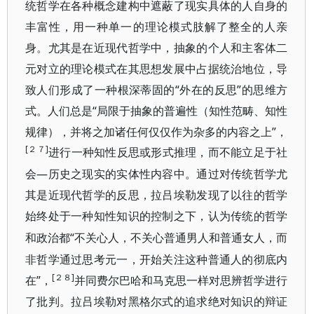
统哲学在各种概念建构中遮蔽了现实具体的人自身的
丰富性，用一种单一的理论模式肢解了整全的人亲
身。尤其是在近现代哲学中，抽象的个人和主客体二
元对立的理论模式在其思想发展中占据统治地位，导
致人们形成了一种根深蒂固的“外在的反思”的思维方
式。人们总是“局限于抽象的普遍性（知性范畴、知性
规律），并将之加诸任何仅仅作为杂多的内容之上”，
[２７]
进行一种知性反思或形式推理，而不能立足于社
—历史之现实的实体性内容中。通
会
过对传统哲学尤
其是近现代哲学的反思，拉吕埃勒发现了以往的哲学
始终处于一种知性知识的控制之下，
认为传统的哲学
“不关心人，不关心普通男人和普通女人，而
和政治都
非哲学通过思考元一，开始关注这种普通人的彻底内
[２８]
在”，
并同费尔巴哈和马克思一样对思辨哲学进行
了批判。拉吕埃勒对黑格尔式的追求绝对知识的辩证