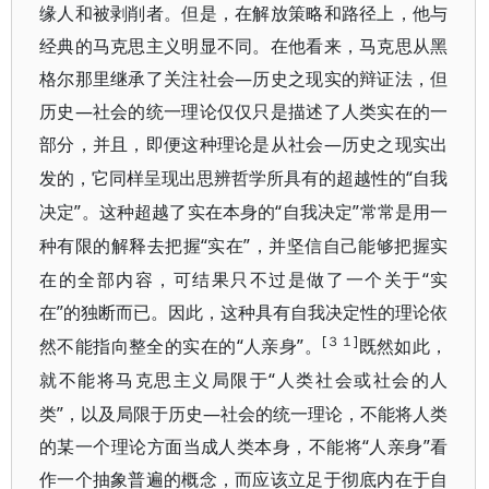
缘人和被剥削者。但是，在解放策略和路径上，他与
经典的马克思主义明显不同。在他看来，马克思从黑
格尔那里继承了关注社会—历史之现实的辩证法，但
历史—社会的统一理论仅仅只是描述了人类实在的一
部分，并且，即便这种理论是从社会—历史
之现实出
“自我
发的，它同样呈现出思辨哲学所具有的超越性的
决定”。这种超越了实在本身的“自我决定”
常常是用一
“实在”，并坚信自己能够把握实
种有限的解释去把握
在的全部内容，可结果只不过是做了一个关于“实
在”
的独断而已。因此，这种具有自我决定性的理论依
[３１]
“人亲身”。
然不能指向整全的实在的
既然如此，
“人类社会或社会的人
就不能将马克思主义局限于
类”，以及局限于历史—社会的统一理论，不能将人类
的某一个理论方面当成人类本身，不能将“人亲身”看
作一个抽象普遍的
概念，而应该立足于彻
底内在于自