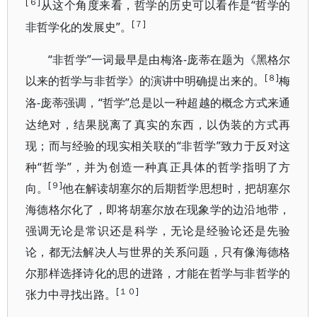
[６]
“哲学的
从这个角度来看，哲学的历史可以看作是
[７]
非哲学化的发展史”。
“非哲学”一词最早是由梅洛-庞蒂在题为《黑格尔
[８]
以来的哲学与非哲学》的演讲中明确提出来的。
梅
-庞蒂强调，“哲学”总是以一种超越的概念方式来通
洛
达绝对，结果脱离了真实的东西，以伪装的方式再
现；而与经验的现实相关联的“非哲学”致力于反对这
种“哲学”，并为创造一种真正具体的哲学指明了方
[９]
向。
他在解读胡塞尔的后期哲学思想时，把胡塞尔
海德格尔化了，即将胡塞尔放在现象学的边沿地带，
强调无论是常识还是科学，无论是经验论还是先验
论，都无法解决人与世界的关系问题，只有像海德格
尔那样选择诗化的思的进路，才能在哲学与非哲学的
[１０]
张力中寻找出路。