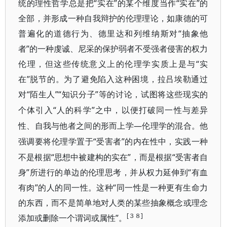
统的理性哲学总是把“实在”的某个维度当作“实在”的
全部，并形成一种自我辩护的伦理理论，如康德的可
普遍化的道德行为、德里达和列维纳斯对“抽象他
者”的一种虔诚、尼采的保护弱者不受强者侵害的权力
伦理，但这些传统意义上的伦理学实质上是与“实
在”脱节的。为了避免陷入这种困境，拉吕埃勒通过
对“陌生人”“知识分子”等的讨论，
试图将这些现实的
“人的科学”之中，以便打破同一性与差异
个体引入
性、自我与他者之间的形而上学—
伦理学的混合。他
“受害者”的内在性中，实践一种
强调要将伦理学置于
不是根据“思想中被建构的实在”，而是根据“受害者自
身”所进行的单边的伦理思考，并从权力延伸到“有血
有肉”的人的同一性。这种“同一性是一种更有生命力
的东西，而不是简单地对人类的某些抽象概念或理念
[３８]
添加或删除一个谓词或属性”。