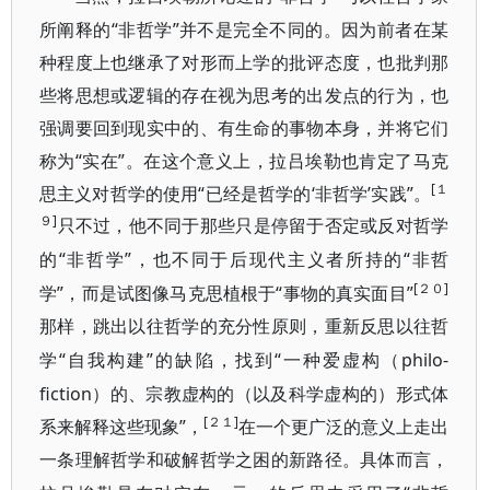
所阐释的“非哲学”并不是完全不同的。因为前者在某
种程度上也继承了对形而上学的批评态度，也批判那
些将思想或逻辑的存在视为思考的出发点的行为，也
强调要回到现实中的、有生命的事物本身，并将它们
称为“实在”。在这个意义上，拉吕埃勒也肯定了马克
[１
思主义对哲学的使用“已经是哲学的‘非哲学’实践”。
９]
只不过，他不同于那些只是停留
于否定或反对哲学
“非哲学”，也不同于后现代主义者所持的“非哲
的
[２０]
学”，而是试图像马克思植根于“事
”
物的真实面目
那样，跳出以往哲学的充分性原则，重新反思以往哲
“自我构建”的缺陷，找到“一种爱虚构（philo-
学
fiction）的、宗教虚构的（以及科学虚构的）形式体
[２１]
系来解释这些现象”，
在一个更广泛的意义上走出
一条理解哲学和破解哲学之困的新路径。具体而言，