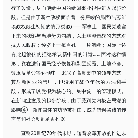
行了改造，从而使新中国的新闻事业很快进入起步阶
段。但是由于新生政权面临着十分严峻的局面(与苏维
埃政权诞生初期的情形类似)——军事上，国民党遗留
下来的残部与当地势力勾结，以土匪游击战的方式对
抗人民政权；经济上千疮百孔，一片凋敝；国际上还
有此起彼伏的拒绝承认新中国的叫嚣……面对这种情
形，党在进行国民经济恢复和剿匪反霸、土地革命、
镇压反革命等运动中，采取了高度集中的领导方式，
其对新闻业的管理，也沿用了战争年代的方法和手
段，形成了以党报为核心的、集中统一的管理模式。
在新闻业发展的起步阶段，由于受到党内极左思潮的
影响④，新闻媒体的功能被扭曲，成为错误路线的传
声筒和社会动乱的助推器。
20世纪70年代末期，随着改革开放的推进以
直到