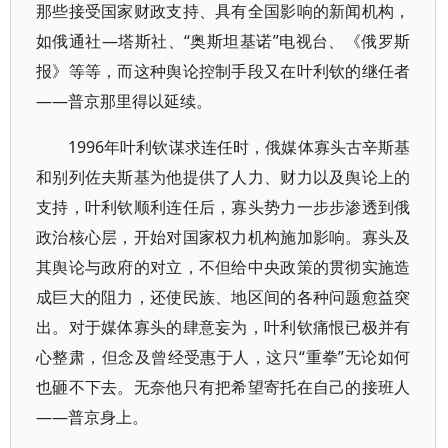
那些接受国家财政支持、具有全国影响的新闻机构，
如俄通社—塔斯社、“奥斯坦基诺”电视台、《俄罗斯
报》等等，而这种舆论控制手段又在叶利钦的继任者
——普京那里得以延续。
1996年叶利钦谋求连任时，俄媒体寡头古辛斯基
和别列佐夫斯基为他提供了人力、财力以及舆论上的
支持，叶利钦顺利连任后，寡头势力一步步渗透到俄
政治核心层，开始对国家权力机构施加影响。寡头及
其舆论与政府的对立，不但给中央政策的贯彻实施造
成巨大的阻力，还使民族、地区间的各种问题愈益突
出。对于媒体寡头的肆意妄为，叶利钦痛恨已极并有
心整肃，但念及曾经受惠于人，这只“重拳”无论如何
也砸不下去。无奈他只有把希望寄托在自己的接班人
——普京身上。