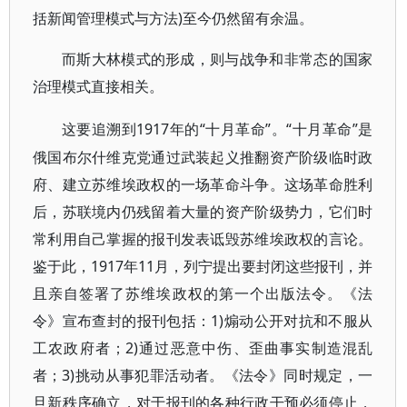
括新闻管理模式与方法)至今仍然留有余温。
而斯大林模式的形成，则与战争和非常态的国家
治理模式直接相关。
1917年的“十月革命”。“十月革命”是
这要追溯到
俄国布尔什维克党通过武装起义推翻资产阶级临时政
府、建立苏维埃政权的一场革命斗争。这场革命胜利
后，苏联境内仍残留着大量的资产阶级势力，它们时
常利用自己掌握的报刊发表诋毁苏维埃政权的言论。
鉴于此，1917年11月，列宁提出要封闭这些报刊，并
且亲自签署了苏维埃政权的第一个出版法令。《法
令》宣布查封的报刊包括：1)煽动公开对抗和不服从
工农政府者；2)通过恶意中伤、歪曲事实制造混乱
者；3)挑动从事犯罪活动者。《法令》同时规定，一
旦新秩序确立，对于报刊的各种行政干预必须停止，