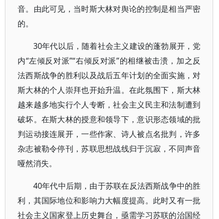
音。由此可见，当时斯大林对舆论的控制是相当严密
的。
30年代以后，随着社会主义建设的蓬勃展开，党
内“左倾反对派”“右倾反对派”的相继被击溃，加之反
法西斯战争的胜利以及战后五年计划的全面实施，对
斯大林的个人崇拜也开始升温。在此氛围下，斯大林
越来越多地实行个人专断，社会主义民主和法制遭到
破坏。在斯大林的授意和领导下，意识形态领域的批
判运动接连展开，一些作家、诗人被点名批判，许多
杂志被勒令停刊，苏联思想战线归于沉寂，不同声音
哑然消失。
40年代中后期，由于苏联在反法西斯战争中的胜
利，其国际地位和影响力大幅度提高。此时又有一批
社会主义国家登上历史舞台，亟需学习苏联的治国经