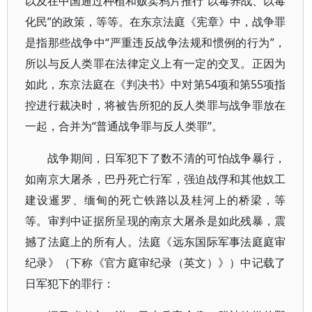
以及在中国通过种植和贩卖鸦片推行“以毒养战、以毒
化民”的政策，等等。在东京法庭《宪章》中，战争罪
是指那些战争中“严重违反战争法规和惯例的行为”，
所以与反人类罪在法律定义上有一定的交叉。正因为
如此，东京法庭在《判决书》中对第54项和第55项指
控进行裁决时，将被告所犯的反人类罪与战争罪放在
一起，合并为“普通战争罪与反人类罪”。
战争期间，日军犯下了数不清的可怕战争暴行，
如南京大屠杀，巴丹死亡行军，强迫战俘和其他奴工
建设暹罗、缅甸的死亡铁路以及桂河上的桥梁，等
等。审判中证据所呈现的南京大屠杀是如此残暴，震
撼了法庭上的所有人。法庭《远东国际军事法庭庭审
纪录》（下称《官方庭审纪录（英文）》）中记载了
日军犯下的罪行：