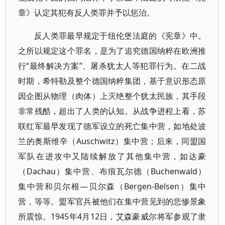
章》认定其犯有反人类罪并予以惩治。
反人类罪最早规定于纽伦堡法庭的《宪章》中。
之所以规定这个罪名，是为了追究德国纳粹在欧洲推
行“最终解决方案”、屠杀犹太人等犯罪行为。在二战
时期，希特勒及整个德国纳粹集团，基于意识形态原
因企图从物理（肉体）上灭绝整个犹太民族，其手段
非常残酷，超出了人类的认知。从战争进程上看，苏
联红军最早发现了德军设立的死亡集中营，如地处波
兰的奥斯维辛（Auschwitz）集中营；后来，同盟国
军队在进攻中又陆续解放了其他集中营，如达豪
（Dachau）集中营、布痕瓦尔德（Buchenwald）
集中营和贝尔根—贝尔森（Bergen-Belsen）集中
营，等等。盟军官兵被他们在集中营见到的悲惨景象
所震惊。1945年4月12日，艾森豪威尔将军参观了隶