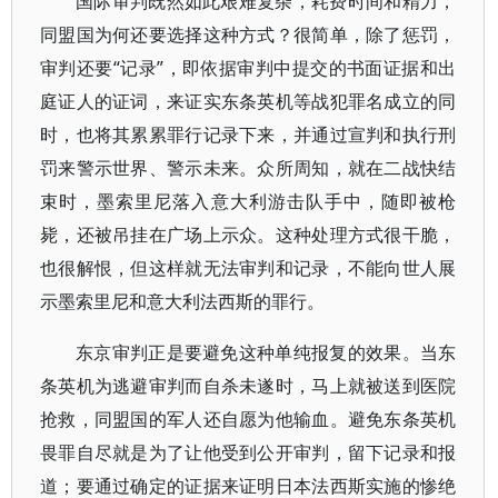
国际审判既然如此艰难复杂，耗费时间和精力，
同盟国为何还要选择这种方式？很简单，除了惩罚，
审判还要“记录”，即依据审判中提交的书面证据和出
庭证人的证词，来证实东条英机等战犯罪名成立的同
时，也将其累累罪行记录下来，并通过宣判和执行刑
罚来警示世界、警示未来。众所周知，就在二战快结
束时，墨索里尼落入意大利游击队手中，随即被枪
毙，还被吊挂在广场上示众。这种处理方式很干脆，
也很解恨，但这样就无法审判和记录，不能向世人展
示墨索里尼和意大利法西斯的罪行。
东京审判正是要避免这种单纯报复的效果。当东
条英机为逃避审判而自杀未遂时，马上就被送到医院
抢救，同盟国的军人还自愿为他输血。避免东条英机
畏罪自尽就是为了让他受到公开审判，留下记录和报
道；要通过确定的证据来证明日本法西斯实施的惨绝