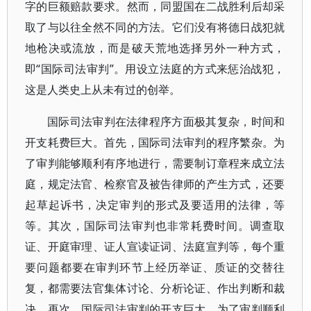
字的巨额赔款要求。然而，同盟国在二战胜利后却采
取了与以往全然不同的方法。它们没有将德日战犯就
地枪决或流放，而是破天荒地选择另外一种方式，
即“国际司法审判”。用设立法庭的方式来惩治战犯，
这是人类史上从未有过的创举。
国际司法审判在法律程序方面极其复杂，时间和
开支耗费巨大。首先，国际司法审判的程序繁杂。为
了审判能够顺利有序地进行，需要制订章程来成立法
庭，规定法官、检察官及被告律师的产生方式，还要
起草起诉书，决定审判的形式及要适用的法律，等
等。其次，国际司法审判也非常耗费时间。调查取
证、开庭审理、证人宣读证词、法庭宣判等，每个重
要问题都要在审判环节上经历举证、质证的交替往
复，都需要法官集体讨论、分析论证、作出判断和裁
决。再次，国际司法审判的开支巨大。为了审判顺利