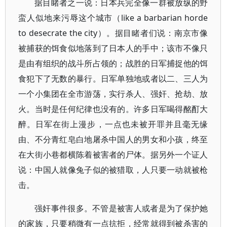
据目睹者之一说：日本兵完全像一群被放纵的野
蛮人似地来污辱这个城市（like a barbarian horde
to desecrate the city）。据目睹者们说：南京市像
被捕获的饵食似地落到了日本人的手中；该市不像只
是由有组织的战斗所占领的；战胜的日军捕捉他的饵
食犯下了无数的暴行。日军单独地或者以二、三人为
一个小集团在全市游荡，实行杀人、强奸、抢劫、放
火。当时是任何纪律也没有的。许多日军喝得酩酊大
醉。日军在街上漫步，一点也未被开罪并且毫无缘
由、不分青红皂白地屠杀中国人的男女和小孩，终至
在大街小巷都横陈着被害者的尸体。据另外一个证人
说：中国人就像兔子似的被猎取，人只要一动就被枪
击。
强奸事件很多。不管是被害人或者是为了保护她
的家族，只要稍微有一点抗拒，经常就得到被杀害的