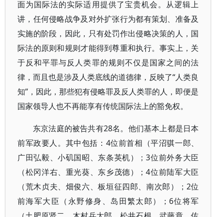
面为国际法的实际适用提供了宝贵机会。从逻辑上
讲，任何侵略战争及对外扩张行为都有策划、准备及
实施的阶段，因此，只有处罚作出侵略决策的人，国
际法的原则和规则才能得到尊重和执行。事实上，关
于反和平罪与反人类罪的规则不仅是国家之间的法
律，而且也是涉及人类底线的道德律，反映了“人类良
知”，因此，那些犯有侵略罪及反人类罪的人，即便是
国家领导人也不再能享有传统国际法上的豁免权。
东京法庭的被告共有28名。他们基本上都是日本
前军政要人。其中包括：4位前首相（平沼骐一郎、
广田弘毅、小矶国昭、东条英机）；3位前外务大臣
（松冈洋右、重光葵、东乡茂德）；4位前陆军大臣
（荒木贞夫、畑俊六、板垣征四郎、南次郎）；2位
前海军大臣（永野修身、岛田繁太郎）；6位将军
（土肥原贤二、木村兵太郎、松井石根、武藤章、佐