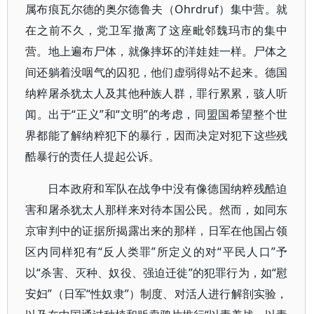
属布痕瓦尔德的奥尔德鲁夫（Ohrdruf）集中营。就
在之前不久，党卫军撤离了这座毗邻魏玛市的集中
营。地上遍布尸体，就像摔坏的洋娃娃一样。尸体之
间还躺着没咽气的囚犯，他们虚弱得站不起来。德国
纳粹屠杀犹太人及其他种族人群，罪行累累，骇人听
闻。出于“正义”和“文明”的考虑，同盟国希望整个世
界都能了解纳粹犯下的暴行，因而决定对犯下这些残
酷暴行的责任人提起公诉。
日本政府和军队在战争中没有像德国纳粹残酷迫
害和屠杀犹太人那样来对待本国公民。然而，如同东
京审判中的证据所揭露出来的那样，日军在他国占领
区内同样犯有“反人类罪”所定义的对“平民人口”予
以“杀害、灭种、奴役、强迫迁徙”的犯罪行为，如“慰
安妇”（日军“性奴隶”）制度、对活人进行解剖实验，