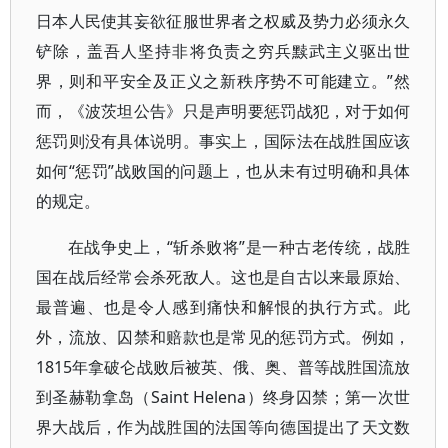
日本人民使其妄欲征服世界者之权威及势力必须永久
铲除，盖吾人坚持非将负责之穷兵黩武主义驱出世
界，则和平安全及正义之新秩序势不可能建立。”然
而，《波茨坦公告》只是声明要惩罚战犯，对于如何
惩罚则没有具体说明。事实上，国际法在战胜国应该
如何“惩罚”战败国的问题上，也从未有过明确和具体
的规定。
在战争史上，“斩杀败将”是一种古老传统，战胜
国在战后经常会杀死敌人。这也是自古以来最原始、
最普遍、也是令人感到痛快和解恨的执行方式。此
外，流放、囚禁和赔款也是常见的惩罚方式。例如，
1815年拿破仑战败后被英、俄、奥、普等战胜国流放
到圣赫勒拿岛（Saint Helena）终身囚禁；第一次世
界大战后，作为战胜国的法国等向德国提出了天文数