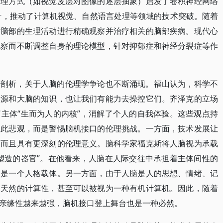
处理方式（如视觉皮层对图像的逐层抽象）启发了卷积神经网络
设计，推动了计算机视觉、自然语言处理等领域的技术突破。随着
对脑部的生理活动进行精确观察并治疗相关的脑部疾病。现代心
观察而不断调整自身的理论模型，针对抑郁症和神经分裂症等作
和剖析，关于人脑的伦理学争论也不断涌现。福山认为，科学不
根源和大脑的知识，也让我们有能力去操控它们。齐泽克的立场
主体“生而为人的内核”，消解了个人的自我体验。这些观点持
如此悲观，而是警惕脑机接口的伦理挑战。一方面，技术发展让
，而且具有更深刻的伦理意义。脑科学家福克斯将人脑视为承载
塑造的器官”。在他看来，人脑在人际交往中承担着主体间性的
更是一个人格载体。另一方面，由于人脑是人的思想、情绪、记
出天然的计算性，甚至可以被视为一种有机计算机。因此，随着
亲缘性越来越强，脑机接口登上舞台也是一种必然。