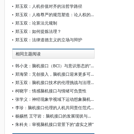
郑玉双：人机价值对齐的法哲学路径
郑玉双：人格尊严的规范塑造：论人权的法理证成
郑玉双：论算法元规制
郑玉双：如何提炼法理？
郑玉双：法律道德主义的立场与辩护
相同主题阅读
韩小龙：脑机接口（BCI）与意识形态的“神经殖民”风险
郑海荣：无创接入，脑机接口迎来更多可能
郑玉双：脑机接口技术的伦理挑战与法理应对
柯晓宇：情感脑机接口与情绪可负责性
张学义：神经现象学视域下运动想象脑机接口的范式重构
李珍：脑机接口伦理的人机共同责任范式建构
杨赐然 王守岩：脑机接口的发展现状与未来展望
朱科夫：审视脑机接口背景下的“虚实之辨”