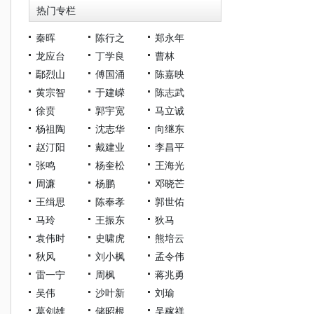
热门专栏
秦晖
陈行之
郑永年
龙应台
丁学良
曹林
鄢烈山
傅国涌
陈嘉映
黄宗智
于建嵘
陈志武
徐贲
郭宇宽
马立诚
杨祖陶
沈志华
向继东
赵汀阳
戴建业
李昌平
张鸣
杨奎松
王海光
周濂
杨鹏
邓晓芒
王缉思
陈奉孝
郭世佑
马玲
王振东
狄马
袁伟时
史啸虎
熊培云
秋风
刘小枫
孟令伟
雷一宁
周枫
蒋兆勇
吴伟
沙叶新
刘瑜
葛剑雄
储昭根
吴稼祥