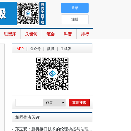
登录
注册
思想库
关键词
笔会
科普
排行
|
|
|
APP
公众号
微博
手机版
相同作者阅读
郑玉双：脑机接口技术的伦理挑战与法理应对