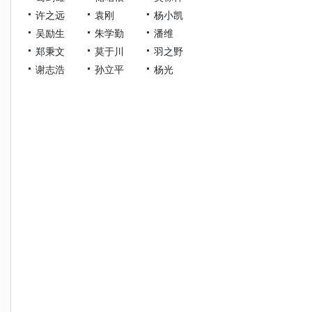
许之远
袁刚
杨小凯
吴励生
朱学勤
潘维
郑秉文
莫于川
羽之野
谢志浩
孙立平
杨光