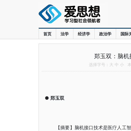
首页
法学
经济学
政治学
国际
郑玉双：脑机
选择字号：
大
中
小
本文
●
郑玉双
【摘要】脑机接口技术是医疗人工