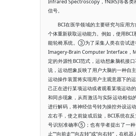
Infrared Spectroscopy，f
信号。
BCI在医学领域的主要研究与应用
个体重新获取运动能力。例如，使用BCI
能轮椅系统。③为了采集人类在尝试进行运
Imagery-Brain Computer In
定的外源性BCI范式，运动想象脑机接
说，运动想象反映了用户大脑的一种自
运动操作装置将实现用户主观意愿下的运动
己正在进行某项运动或者观看某项运动的
和同步现象，从而激活与实际运动相似的
进行解码，将神经信号转为操控外设运
左右手，使之前旋或后旋，BCI系统在反
号识别准确率⑤；也有学者提出了一种
止”“向前走”“向左转”或“向右转”，在机