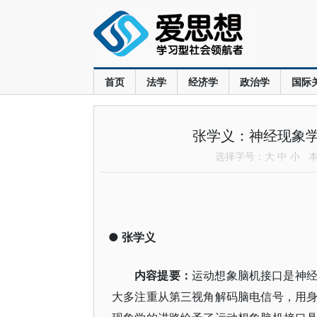
首页
法学
经济学
政治学
国际
张学义：神经现象
选择字号：
大
中
小
本文
●
张学义
内容提要：
运动想象脑机接口是神
大多注重从第三视角解码脑电信号，用