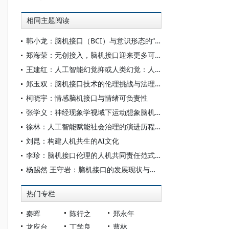
相同主题阅读
韩小龙：脑机接口（BCI）与意识形态的“神经殖民”风险
郑海荣：无创接入，脑机接口迎来更多可能
王建红：人工智能幻觉抑或人类幻觉：人机共生中的冲突与调适
郑玉双：脑机接口技术的伦理挑战与法理应对
柯晓宇：情感脑机接口与情绪可负责性
张学义：神经现象学视域下运动想象脑机接口的范式重构
徐林：人工智能赋能社会治理的演进历程与前景展望
刘昆：构建人机共生的AI文化
李珍：脑机接口伦理的人机共同责任范式建构
杨赐然 王守岩：脑机接口的发展现状与未来展望
热门专栏
秦晖
陈行之
郑永年
龙应台
丁学良
曹林