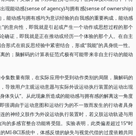
(sense of agency)与拥有感(sense of ownership)
将出现能动感
的，能动感与拥有感均为意识经验的自我感的重要构成，能动感
发生”的意向性，即我就是引起或产生一个动作或思想过程的那个
体论确证，即我就是正在推动或经历一个体验的那个人。在自主
合形式在前反思经验中紧密结合，形成“我能”的具身统一性。
分离的；脑解码的计算表征范式极有可能带来非自主行动的能动
CI指令集数量有限，在实际应用中受到动作类别的局限，脑解码的
足，导致用户主观运动意愿与实际外设运动执行装置的运动出现
“身体失认”。从此现象所造成的能动感与拥有感的解离这一角度
，即强调由于运动意图和运动行为的不一致而发生的行动者具身
相连的神经义肢作为外设运动执行装置时，若义肢运动轨迹与用
沟的多感官整合功能将受阻。实验表明，此类偏差超过15°时
的MI-BCI系统中，体感反馈的缺失与视觉代偿的过度依赖共同