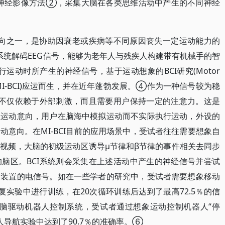
NIRS)等各类神经影像方法②，采集大脑在各类思维活动中产生的不同神经
方向之一，是协助因衰老或疾病等不同原因丧失一定运动能力的
系统解码EEG信号，能够为老年人与残疾人构建带有机械手的智
动时所产生的神经信号，基于运动想象的BCI研究(Motor
terface，MI-BCI)应运而生，并在近年蓬勃发展。④作为一种信号较为稳
口不仅依赖于外部刺激，而且需要用户保持一定的注意力。这是
主运动意向，用户在脑海中模拟运动而不实际执行运动，外设的
意向。在MI-BCI目前的应用场景中，受试者往往需要想象自
视频，大脑的初级运动区诱导μ节律和β节律的事件相关去同步
脑区。BCI系统则会采集在上述活动中产生的神经信号并尝试
动装置的电信号。如在一些学者的研究中，受试者需要想象移动
复实验中进行训练，在20次循环训练后达到了最高72.5％的信
脑驱动机器人控制系统，受试者通过想象运动控制机器人“停
器人导航实验中达到了90.7％的准确率。⑥