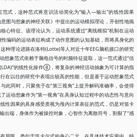
“输入—输出”的线性因果
征范式，这种范式将意识活动简化为
动意图与想象的神经关联》中提出的运动模拟理论，开创性地揭
核心特征。该理论认为，运动系统通过“离线模拟”机制在运动
测性编码的运动表征构成了动作意图的认知基础，而将具身化的
种理论进路在洛特(Lotte)等人对近十年EEG脑机接口的研究
动想象范式依赖于脑电信号的时频特征提取，这一范式通过“信
解码(LDA)”的线性化操作⑧，将复杂的神经活动抽象为可计算的指
执行在以往的研究中表现出较高的性能，但是基于运动想象范式
与此同时，只聚焦于在“第三视角”上提升解码准确率，会使得
了运动想象作为“第一视角”在具身认知过程中的动态性与意向
非线性因果的具身感受质视为颅内计算表征的范式，仍是对笛卡
输出端，身体作为被操控对象，心智作为离散符号，割裂了“感
具有局限，类似于笛卡尔式的身心二元，在具体技术应用中，特