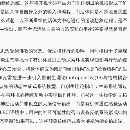
自组织系统。这与将其视为碰巧由肉而非硅制成的机器形成了鲜
仅是因为来自自身之外的输入和编程，而活体则是不断地自我重
)那么试想，以不断重组的活体为中心进行的运动想象过程，是否
—输出，而不考虑活体自身的自适应和自平衡?答案显然是否定
成思想受到佛教的冥想、传法和修行的影响，同时植根于多重现
n)的知觉生态学揭示了有机体通过主动探索环境实现知觉与行动的统
心二元论，将身体确立为既是“物理结构”又是“经验结构”的生
雷拉进一步引入自创生理论(autopoiesis)(13)与结构耦合
念，构建了具身认知的动态生成式系统模型。自创生理论指出，生命系统通过
在与环境的持续互动中实现操作闭环。(14)这一生物学洞见拓
的神经活动并非孤立的大脑信号输出，而是有机体通过感觉运动
-BCI语境中，用户的神经可塑性能否与设备反馈系统形成结构
态平衡?如果可以，这将颠覆传统范式将大脑视为指令输出端、