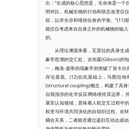
出：“生成的核心思想是，生命体是一个
明对比。机械生物的行动和状态改变仅
组，以求生存和维持自身的平衡。”(11
能仅仅考虑来自自身之外的机械物的输入
的。
从理论渊源来看，瓦雷拉的具身生
(Gibso
象学思潮的交汇处。吉布森
一，梅洛-庞蒂的现象学则突破了笛卡尔身
存论基底。(12)在此基础上，马图拉纳和瓦
(structural coupling)概
自我指涉的化学反应网络维持其边界，并
展至认知领域，意味着人机交互过程中
权变与环境共同演化的自组织过程。在MI
耦合关系，二者能否通过递归互动达成动
身体降格为被控对象的预设逻辑。