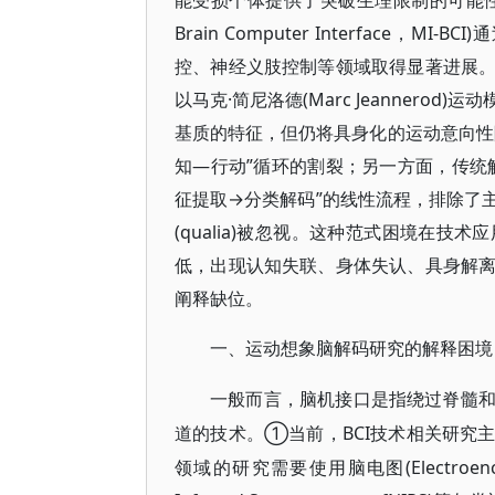
能受损个体提供了突破生理限制的可能性。作为
Brain Computer Interfac
控、神经义肢控制等领域取得显著进展
以马克·简尼洛德(Marc Jeanner
基质的特征，但仍将具身化的运动意向性
知—行动”循环的割裂；另一方面，传统
征提取→分类解码”的线性流程，排除了
(qualia)被忽视。这种范式困境在
低，出现认知失联、身体失认、具身解
阐释缺位。
一、运动想象脑解码研究的解释困境
一般而言，脑机接口是指绕过脊髓
①当前，BCI技术相关研究
道的技术。
领域的研究需要使用脑电图(Electroencep