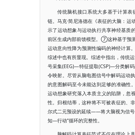
传统脑机接口系统大多基于计算表
链。马克·简尼洛德在《表征的大脑：运
示了运动想象与运动执行共享神经基质的
前区生成内部前馈模型。⑦这种基于预
运动意向性降为预测性编码的神经计算。这
综述中也有所显现。综述中指出，传统运
号采集(EEG)—特征提取(CSP)—分类
令映射。尽管从脑电图信号中解码运动
的意图解码至今未能达到足够的准确性。
运动想象研究落入本质主义的陷阱，忽视
性。归根结蒂，这种将不可被表征的、
尔式二元预设的延续——将大脑视为信号
知—行动”循环的完整性。
脑解码计算表征范式不仅在理论上