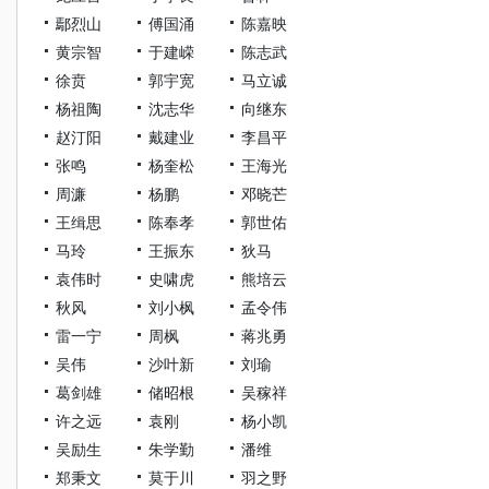
鄢烈山
傅国涌
陈嘉映
黄宗智
于建嵘
陈志武
徐贲
郭宇宽
马立诚
杨祖陶
沈志华
向继东
赵汀阳
戴建业
李昌平
张鸣
杨奎松
王海光
周濂
杨鹏
邓晓芒
王缉思
陈奉孝
郭世佑
马玲
王振东
狄马
袁伟时
史啸虎
熊培云
秋风
刘小枫
孟令伟
雷一宁
周枫
蒋兆勇
吴伟
沙叶新
刘瑜
葛剑雄
储昭根
吴稼祥
许之远
袁刚
杨小凯
吴励生
朱学勤
潘维
郑秉文
莫于川
羽之野