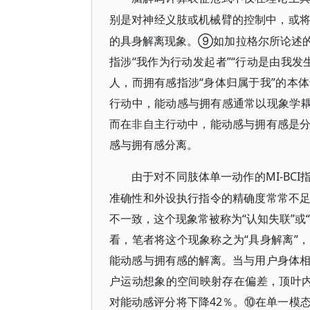
别是对神经义肢或机械臂的控制中，或
的具身解离现象。⑨如加拉格尔所论述
指涉“我作为行动发起者”“行动是由我
人，而拥有感指涉“身体归属于我”的本
行动中，能动感与拥有感通常以现象学耦
而在非自主行动中，能动感与拥有感是
感与拥有感分离。
MI-B
由于对不同肢体单一动作的
准确性和外设执行指令的精确度常常不
不一致，这个现象常被称为“认知失联”或
看，笔者将这个现象称之为“具身解离”
能动感与拥有感的解离。当与用户身体
户运动想象的空间映射存在偏差，顶叶内
对能动感评分将下降42％。⑩在单一模态