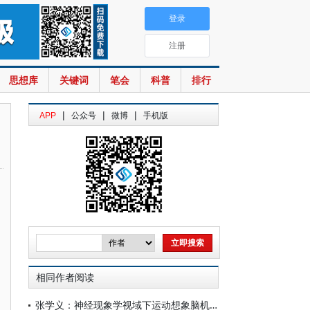
登录
注册
思想库
关键词
笔会
科普
排行
|
|
|
APP
公众号
微博
手机版
相同作者阅读
张学义：神经现象学视域下运动想象脑机接口的范式重构