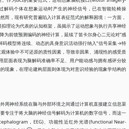
BCI的重要范式，运动想象脑机接口(Motor Imagery-
e，MI-BCI)通过解码个体在想象运动时产生的神经信号，已在智能轮椅操
。然而，现有研究普遍陷入计算表征范式的解释困境：一方面，
od)运动模拟理论为代表的认知框架，虽揭示了运动想象与执行共享神经
降为前馈预测编码的神经计算，延续了笛卡尔身心二元论对“感
解码模型将连续、动态的具身意识活动强行纳入“信号采集→特
主观体验中不可还原的质性因素，导致非因果、涌现性的感受质
技术应用层面表现为脑解码准确率不足、用户能动感与拥有感评分较
离的现象，在理论建构层面则体现为对意识经验的现象学结构的
和外周神经系统在脑与外部环境之间通过计算机直接建立信息渠
主要专注于将大脑的神经信号解码为计算机的数字信号，而这一
halogram，EEG)、功能性近红外光谱(functional Near-