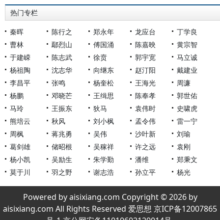
热门专栏
秦晖
陈行之
郑永年
龙应台
丁学良
曹林
鄢烈山
傅国涌
陈嘉映
黄宗智
于建嵘
陈志武
徐贲
郭宇宽
马立诚
杨祖陶
沈志华
向继东
赵汀阳
戴建业
李昌平
张鸣
杨奎松
王海光
周濂
杨鹏
邓晓芒
王缉思
陈奉孝
郭世佑
马玲
王振东
狄马
袁伟时
史啸虎
熊培云
秋风
刘小枫
孟令伟
雷一宁
周枫
蒋兆勇
吴伟
沙叶新
刘瑜
葛剑雄
储昭根
吴稼祥
许之远
袁刚
杨小凯
吴励生
朱学勤
潘维
郑秉文
莫于川
羽之野
谢志浩
孙立平
杨光
Powered by aisixiang.com Copyright © 2026 by
aisixiang.com All Rights Reserved 爱思想 京ICP备12007865