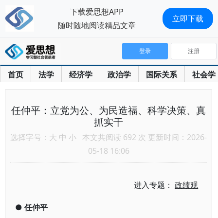
下载爱思想APP
立即下载
随时随地阅读精品文章
登录
注册
首页
法学
经济学
政治学
国际关系
社会学
任仲平：立党为公、为民造福、科学决策、真
抓实干
选择字号：
大
中
小
本文共阅读 692 次 更新时间：2026-
05-18 16:06
进入专题：
政绩观
●
任仲平