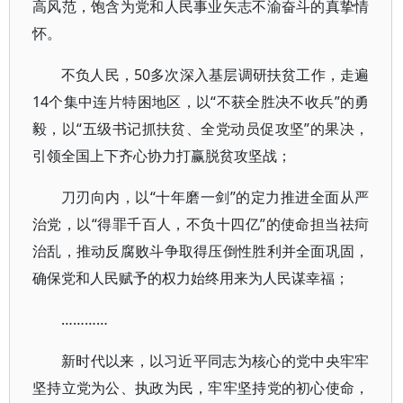
高风范，饱含为党和人民事业矢志不渝奋斗的真挚情
怀。
不负人民，50多次深入基层调研扶贫工作，走遍
14个集中连片特困地区，以“不获全胜决不收兵”的勇
毅，以“五级书记抓扶贫、全党动员促攻坚”的果决，
引领全国上下齐心协力打赢脱贫攻坚战；
刀刃向内，以“十年磨一剑”的定力推进全面从严
治党，以“得罪千百人，不负十四亿”的使命担当祛疴
治乱，推动反腐败斗争取得压倒性胜利并全面巩固，
确保党和人民赋予的权力始终用来为人民谋幸福；
…………
新时代以来，以习近平同志为核心的党中央牢牢
坚持立党为公、执政为民，牢牢坚持党的初心使命，