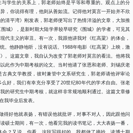
，在与学生的关系上，郭老师始终是平等和尊重的。观点上的分
存异，你说得有理，他则从善如流。记得他对莫言一开始并不欣
远的清平湾》刚发表，郭老师便写出了热情洋溢的文章，大加推
扬《围城》，是新时期大陆学界较早研究《围城》的学者，可见其
欢现代主义的审丑。有一次，我跟他讲我对《红高粱》的体会，
统。他静静地听，没有说话。1988年电影《红高粱》上映，激
陷》。这篇文章，我自认为改变了郭老师对莫言的看法。他将我
我以此作为中期考核的论文。当时他请了张恩和老师、刘锡庆老
是古典文学教授，彼时兼管中文系研究生，郭老师请他评审论
么好，我们有幸充分享受了20世纪80年代的学术自由。张老
，我的研究生中期考核，就这样非常规地顺利通过。这篇文章修
在我毕业后发表。
，做得好他就表扬，有错误他就批评，对事不对人，因此跟他问
。读硕士期间，有一次，他看完我的读书笔记，大大表扬一番，
体会？又说，你看，这段写得好的，我都做了摘抄。读博士期