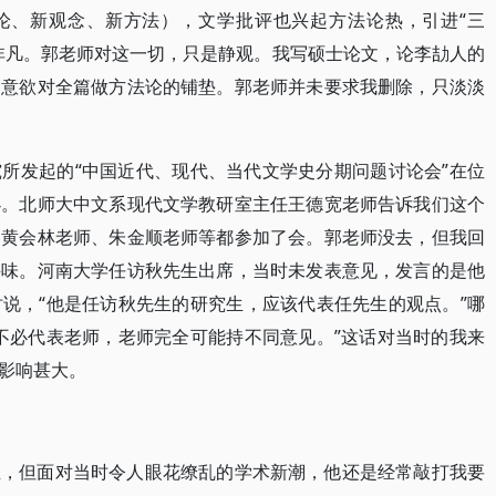
理论、新观念、新方法），文学批评也兴起方法论热，引进“三
非凡。郭老师对这一切，只是静观。我写硕士论文，论李劼人的
，意欲对全篇做方法论的铺垫。郭老师并未要求我删除，只淡淡
所发起的“中国近代、现代、当代文学史分期问题讨论会”在位
办。北师大中文系现代文学教研室主任王德宽老师告诉我们这个
、黄会林老师、朱金顺老师等都参加了会。郭老师没去，但我回
兴味。河南大学任访秋先生出席，当时未发表意见，发言的是他
说，“他是任访秋先生的研究生，应该代表任先生的观点。”哪
不必代表老师，老师完全可能持不同意见。”这话对当时的我来
影响甚大。
生，但面对当时令人眼花缭乱的学术新潮，他还是经常敲打我要