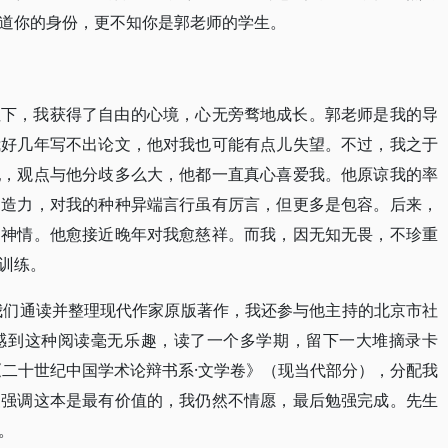
道你的身份，更不知你是郭老师的学生。
注下，我获得了自由的心境，心无旁骛地成长。郭老师是我的导
我好几年写不出论文，他对我也可能有点儿失望。不过，我之于
犯，观点与他分歧多么大，他都一直真心喜爱我。他原谅我的率
创造力，对我的种种异端言行虽有厉言，但更多是包容。后来，
的神情。他愈接近晚年对我愈慈祥。而我，因无知无畏，不珍重
训练。
要我们通读并整理现代作家原版著作，我还参与他主持的北京市社
感到这种阅读毫无乐趣，读了一个多学期，留下一大堆摘录卡
《二十世纪中国学术论辩书系·文学卷》（现当代部分），分配我
复强调这本是最有价值的，我仍然不情愿，最后勉强完成。先生
。