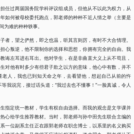
，担任过两届国务院学科评议组成员，但他从不以此为权力，从
当年如何被母校委托跑点，郭老师的种种不近人情之举（主要是
间为难的种种轶事。
君子者，望之俨然，即之也温，听其言则厉，有时不大合情理。
不担心叛逆，他不限制你的选择和思想，你拥有完全的自由。我
的教诲左耳进右耳出。他对学生，在是非曲直大义上从不苟且，
学生对他有时多少有些君子欺之以方的意味，他心中有数，并不
耋老人，我也已到知天命之年，去看望他，想起自己从前的忤
不等我说完，接过话头道：“我过去也不懂事！”一脸真诚，令人
学生指定统一教材，学生有权自由选择。而我的观念是文学课并
不热心给学生推荐教材。当时，郭老师与孙中田先生联合主编的
文系一位副系主任正在跟郭老师在职念博士，以系里的名义购买