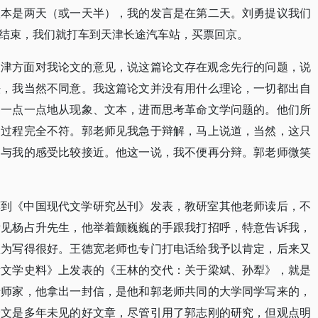
议本是两天（或一天半），我的发言是在第二天。刘勇提议我们
结束，我们就打车到天津长途汽车站，买票回京。
天津方面对我论文的意见，说这篇论文存在观念先行的问题，说
法，我当然不同意。我这篇论文并没有用什么理论，一切都出自
是一点一点地从现象、文本，进而思考革命文学问题的。他们所
的过程完全不符。郭老师见我急于辩解，马上说道，当然，这只
倒与我的感受比较接近。他这一说，我不便再分辩。郭老师微笑
荐到《中国现代文学研究丛刊》发表，教研室其他老师读后，不
看见杨占升先生，他举着颤巍巍的手跟我打招呼，特意告诉我，
认为写得很好。王德宽老师也专门打电话给我予以肯定，后来又
新文学史料》上发表的《王林的交代：关于梁斌、孙犁》，就是
老师家，他拿出一封信，是他和郭老师共同的大学同学写来的，
论文是多年未见的好文章，尽管引用了郭志刚的研究，但观点明