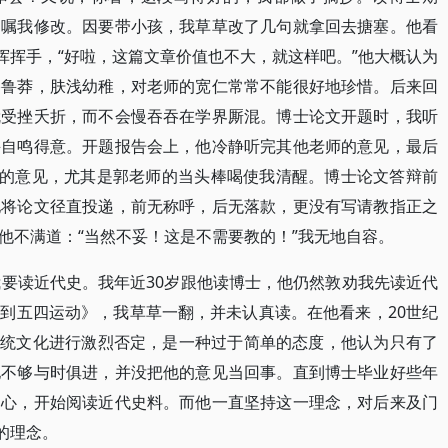
，嘱我修改。因要带小孩，我草草改了几句就拿回去搪塞。他看
挥挥手，“好啦，这篇文章价值也不大，就这样吧。”他大概认为
格鲁莽，肤浅幼稚，对老师的宽仁常常不能很好地珍惜。后来回
就受挫夭折，而不会慢吞吞在学界厮混。博士论文开题时，我听
并自鸣得意。开题报告会上，他冷静听完其他老师的意见，最后
们的意见，尤其是郭老师的当头棒喝使我清醒。博士论文答辩前
地将论文径直投递，前无称呼，后无落款，更没有写请教指正之
他不满道：“当然不妥！这是不需要教的！”我无地自容。
我要读近代史。我年近30岁跟他读博士，他仍然敦劝我先读近代
到五四运动》，我草草一翻，并未认真读。在他看来，20世纪
国传统文化进行激烈否定，是一种过于简单的态度，他认为只有了
他不够与时俱进，并没把他的意见当回事。直到博士毕业好些年
用心，开始阅读近代史料。而他一直坚持这一理念，对后来及门
的理念。