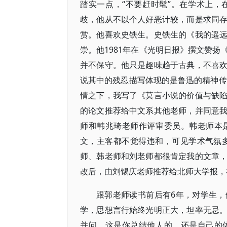
踏实一点，“不要赶时髦”。在学术上
歧，他从不以个人好恶计较，而是求同
赏。他喜欢史铁生。史铁生的《我的遥
崇。他1981年在《光明日报》撰文赞
并不保守。他只是趣味趋于古典，不喜
说其中的残忍描写体现的是鲁迅的精神传
情之下，我写了《莫言小说的价值与缺
的论文推荐给中文系其他老师，并同意
师和韩兆琦老师作评审委员。韩老师本
文，主客都不觉得违和，可见学术气氛多
师、韩老师和刘老师都很肯定我的文章
改后，由刘锡庆老师推荐给北师大学报，
跟郭老师读书前后有6年，对学生
学，思想言行始终光明正大，坦率无忌
并问，这是你总结他人的，还是自己的