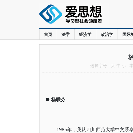
首页
法学
经济学
政治学
国际
选择字号：
大
中
小
本文
●
杨联芬
1986年，我从四川师范大学中文