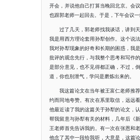
开会，并说他自己打算当晚回北京。会
也跟郭老师一起回去。于是，下午会议一
过了几天，郭老师找我谈话，讲到
我是用西方理论套用孙犁创作。这个说
我对孙犁现象的好奇和长期的困惑，我
批评的观念先行，与我整个思考和写作
是部分意见，也不见得都正确，不过，
道，你也别泄气，学问是磨炼出来的。
我这篇论文在当年被王富仁老师推
约而同地夸赞。有次在系里取信，远远
他最近读了我的这篇关于孙犁的论文，
帮我留意与孙犁有关的材料，几年后《
王老师首先告诉我的。有一次在张恩和
他念了其中一段给我听，大意是，这篇