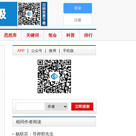
登录
注册
思想库
关键词
笔会
科普
排行
|
|
|
APP
公众号
微博
手机版
相同作者阅读
杨联芬：导师郭先生