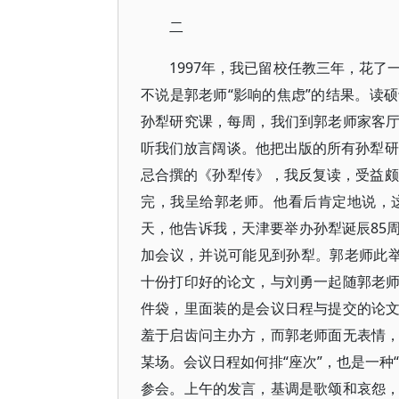
二
1997年，我已留校任教三年，花
不说是郭老师“影响的焦虑”的结果。读
孙犁研究课，每周，我们到郭老师家客
听我们放言阔谈。他把出版的所有孙犁研
忌合撰的《孙犁传》，我反复读，受益颇
完，我呈给郭老师。他看后肯定地说，
天，他告诉我，天津要举办孙犁诞辰85
加会议，并说可能见到孙犁。郭老师此
十份打印好的论文，与刘勇一起随郭老
件袋，里面装的是会议日程与提交的论
羞于启齿问主办方，而郭老师面无表情
某场。会议日程如何排“座次”，也是一种
参会。上午的发言，基调是歌颂和哀怨