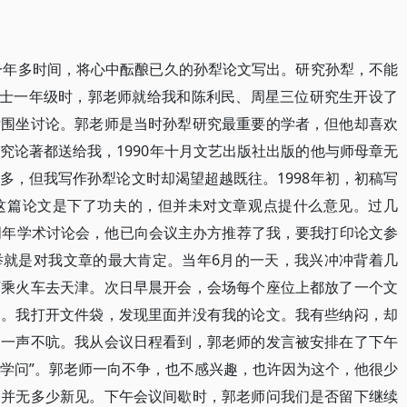
了一年多时间，将心中酝酿已久的孙犁论文写出。研究孙犁，不能
硕士一年级时，郭老师就给我和陈利民、周星三位研究生开设了
厅围坐讨论。郭老师是当时孙犁研究最重要的学者，但他却喜欢
究论著都送给我，1990年十月文艺出版社出版的他与师母章无
多，但我写作孙犁论文时却渴望超越既往。1998年初，初稿写
这篇论文是下了功夫的，但并未对文章观点提什么意见。过几
周年学术讨论会，他已向会议主办方推荐了我，要我打印论文参
举就是对我文章的最大肯定。当年6月的一天，我兴冲冲背着几
师乘火车去天津。次日早晨开会，会场每个座位上都放了一个文
文。我打开文件袋，发现里面并没有我的论文。我有些纳闷，却
，一声不吭。我从会议日程看到，郭老师的发言被安排在了下午
“学问”。郭老师一向不争，也不感兴趣，也许因为这个，他很少
，并无多少新见。下午会议间歇时，郭老师问我们是否留下继续