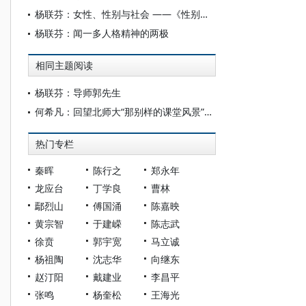
杨联芬：女性、性别与社会 ——《性别与中国社会现代转型》前言
杨联芬：闻一多人格精神的两极
相同主题阅读
杨联芬：导师郭先生
何希凡：回望北师大“那别样的课堂风景”——怀念恩师郭志刚先生
热门专栏
秦晖
陈行之
郑永年
龙应台
丁学良
曹林
鄢烈山
傅国涌
陈嘉映
黄宗智
于建嵘
陈志武
徐贲
郭宇宽
马立诚
杨祖陶
沈志华
向继东
赵汀阳
戴建业
李昌平
张鸣
杨奎松
王海光