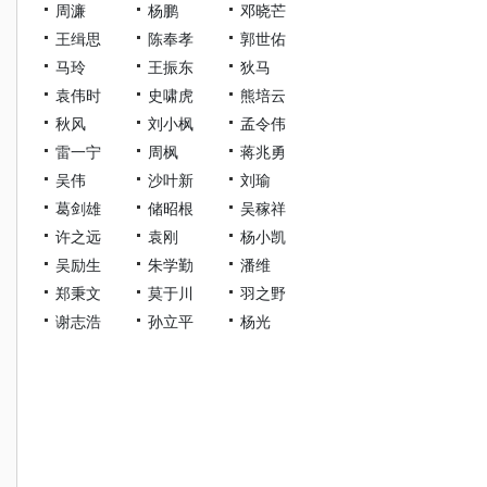
周濂
杨鹏
邓晓芒
王缉思
陈奉孝
郭世佑
马玲
王振东
狄马
袁伟时
史啸虎
熊培云
秋风
刘小枫
孟令伟
雷一宁
周枫
蒋兆勇
吴伟
沙叶新
刘瑜
葛剑雄
储昭根
吴稼祥
许之远
袁刚
杨小凯
吴励生
朱学勤
潘维
郑秉文
莫于川
羽之野
谢志浩
孙立平
杨光