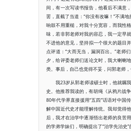
间，有一次写读书报告，他看后不满意
罢，直截了当道：“你没有改嘛！”不满地
响鼓不用重槌，对我十分宽容，而我性
味，若非郭老师对我的容忍，我一定早
不进他的意见，坚持拟一个很大的题目
点评道：“大而无当，漏洞百出。”老师
夕，给评委老师们送论文时，我大喇喇
类。事后，自己也觉得不妥，问郭老师，
我23岁从郭老师读硕士时，他就嘱
史。他推荐我读的，有胡绳《从鸦片战争
80年代学界直接援用“五四”话语对中
解中国近代史才能理解传统。我却觉得
后，我才在治学中逐渐悟出老师的良苦
的学弟学妹们，明确提出了“治学先治史”