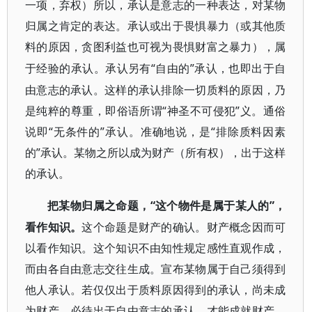
一项，弃权）所以，承认是意志的一种表达，对某物
归属之肯定的表达。承认或出于畏惧暴力（或其他质
料的原因，贪图利益也可视为畏惧财富之暴力），属
“自由的”承认，也即出于自
于经验的承认。承认另有
由意志的承认。这样的承认排除一切质料的原因，乃
是纯粹的尊重，即俗语所谓“神圣不可侵犯”义。通俗
说即“无条件的”承认。准确地说，是“排除质料因素
的”承认。某物之所以成为财产（所有权），出于这样
的承认。
“这个物件是属于某人的”，
把某物归属之命题，
看作知识。
这个命题是财产的确认。财产概念因而可
以看作知识。这个知识不由知性规定感性直观作成，
而由各自由意志交往生成。宣布某物属于自己须得到
他人承认。若仅仅出于质料原因得到的承认，尚未成
为财产。必待出于自由意志的承认，才能成就财产。