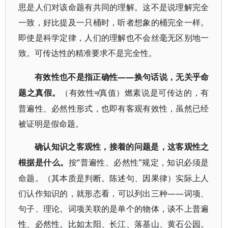
思是人们对该命题有共同的理解。这不是说理解完全
一致，好比提及一只桶时，听者想象的桶完全一样。
即使是科学定律，人们的理解也不会丝毫无区别地一
致。可传达性的精准要求不是完全性。
——换句话说，无关乎命
有效性也不是指正确性
题之真假。
≠真值）燃素说是可传达的，有
（有效性
普遍性、必然性形式，也即有客观有效性，虽然已经
被证明是假命题。
确认知识之客观性，接着的问题是，这客观性之
“普遍性、必然性”规定，知识必须是
根据是什么。
按
命题。（其本质是判断。陈述句、因果律）实际上人
们认作知识的，就形态看，可以列出三种——词项、
句子、理论。词项关联的是单个的物体，谈不上普遍
性、必然性。比如太阳、长江、落基山、黄石公园。