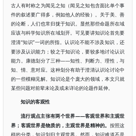
古人有时称之为闻见之知（闻见之知包含面比单个事
件的叙述要广得多，例如他人的经验）。关于美、善
的论断，人们也常归拢于知识。显然那些命题所在域
应该与科学知识所在域划开。可见要讲知识论首先要
“知识”一词的所指。认识论不能不涉及知识，还
澄清
要涉及认识能力；较之于知识论，要较多地讨论认识
能力。康德划分了三种——知性、判断力、理性，与
知、情、意对应。这种划分有助于澄清认识论讨论中
的一些模糊见解。知识论是个庞大的领域，本文只就
某些问题对前辈未论及或未详论的论题作延伸。
知识的客观性
——客观世界和主观世
流行观点主张有两个世界
界；客观世界是物质的，主观世界是精神的。
按照这
样的分类，知识划归主观世界。然而，知识难道不是