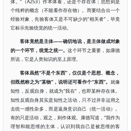
体。”（A253）作本体看，还是个存在体；思想则是
个纯粹的概念（不能看作存在物）。而要结合出一个
经验对象，先验客体又是不可缺少的“相关者”，毕竟
它标示先验统觉的统一活动。
——确切地说，是主体做成对象
客体竟然是主体
的一个环节，统觉之统一。
这个环节之重要，如康德
所说，它是人类知识的至上原理。
“不是个东西”，仅仅是个思想、概念，
客体虽然
但既然称之为“某物”，说明还可看作个“东西”。
就像
“我在”，也即某种存在体。
知性，反观自身，就成为
知性反观自身其实是知性之活动，只不过并非运用之
去统一感性杂多，而是返身意识自己（统一活动）。
有的只是活动，观之，则作体观。康德写道，“我作为
理智和能思维的主体，认识到我自己是被思维的客