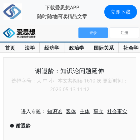
下载爱思想APP
立即下载
随时随地阅读精品文章
登录
注册
首页
法学
经济学
政治学
国际关系
社会学
谢遐龄：知识论问题延伸
选择字号：
大
中
小
本文共阅读 1610 次 更新时间：
2026-05-13 11:12
进入专题：
知识论
客体
主体
事实
社会事实
●
谢遐龄