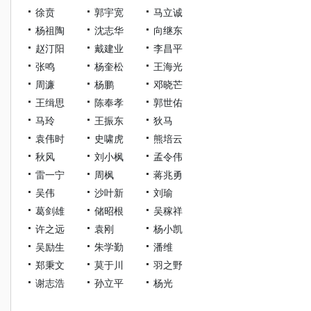
徐贲
郭宇宽
马立诚
杨祖陶
沈志华
向继东
赵汀阳
戴建业
李昌平
张鸣
杨奎松
王海光
周濂
杨鹏
邓晓芒
王缉思
陈奉孝
郭世佑
马玲
王振东
狄马
袁伟时
史啸虎
熊培云
秋风
刘小枫
孟令伟
雷一宁
周枫
蒋兆勇
吴伟
沙叶新
刘瑜
葛剑雄
储昭根
吴稼祥
许之远
袁刚
杨小凯
吴励生
朱学勤
潘维
郑秉文
莫于川
羽之野
谢志浩
孙立平
杨光