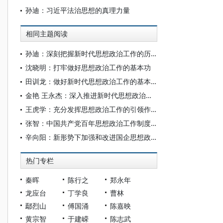
孙迪：习近平法治思想的真理力量
相同主题阅读
孙迪：深刻把握新时代思想政治工作的历史逻辑、政治逻辑与实践逻辑
沈晓明：打牢做好思想政治工作的基本功
田训龙：做好新时代思想政治工作的基本遵循
金艳 王永杰：深入推进新时代思想政治工作的制度化建设
王虎学：充分发挥思想政治工作的引领作用
张智：中国共产党百年思想政治工作制度建设的历程、经验与启示
辛向阳：新形势下加强和改进国企思想政治工作的现实思考
热门专栏
秦晖
陈行之
郑永年
龙应台
丁学良
曹林
鄢烈山
傅国涌
陈嘉映
黄宗智
于建嵘
陈志武