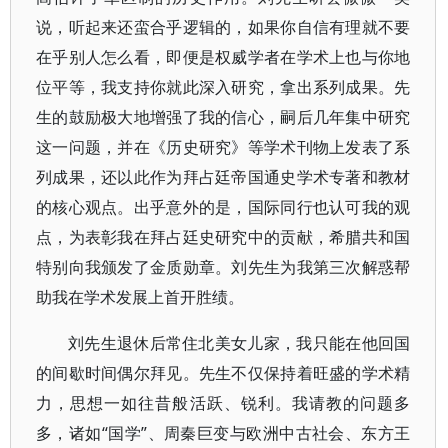
说，听起来还蛮合乎逻辑的，如果你自信有理就不要
在乎别人怎么看，即便是权威学者在学术上也与你地
位平等，我支持你就此深入研究，拿出系列成果。先
生的鼓励极大地增强了我的信心，嗣后几年集中研究
这一问题，并在《历史研究》等学术刊物上发表了系
列成果，还以此作为拜占廷帝国通史学术专著和教材
的核心观点。出乎意外的是，国际同行也认可我的观
点，为表彰我在拜占廷史研究中的贡献，希腊共和国
特别向我颁发了金质勋章。刘先生为我第三次解惑帮
助我在学术发展上首开胜绩。
刘先生退休后常住北美女儿家，我只能在他回国
的间歇时间偶尔拜见。先生不仅保持着旺盛的学术精
力，思想一如往昔般活跃、锐利。我请教的问题多
多，诸如“国学”、周秦巨变与欧洲中古社会、东方王