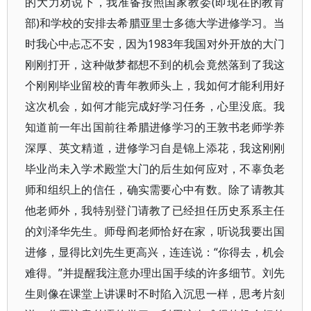
的大力劝说下，我准备按照国家教委(即现在的教育
部)和学校的安排去希腊亚里士多德大学进修学习。当
时我心中忐忑不安，因为1983年我国对外开放的大门
刚刚打开，这种做梦都想不到的机会竟然落到了我这
个刚刚毕业留校的青年教师头上，我如何才能利用好
这次机会，如何才能完成好学习任务，心里没底。我
知道前一年出国前往希腊进修学习的王敦书老师学养
深厚、英文精道，进修学习自是锦上添花，我这刚刚
毕业尚未入学术殿堂大门的后生如何应对，不辜负老
师和组织上的信任，确实需要心中有数。除了请教其
他老师外，我特别登门请教了已经担任历史系系主任
的刘泽华先生。师母阎老师恰好在家，听说我要出国
进修，显得比刘先生更高兴，连连说：“你得去，机会
难得。”并提醒我注意办理出国手续的许多细节。刘先
生则像在课堂上讲课时不时陷入沉思一样，思考片刻