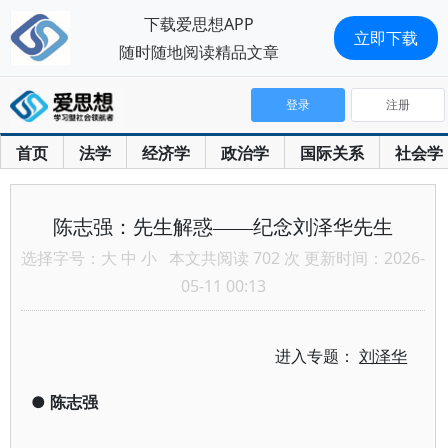
下载爱思想APP
立即下载
随时随地阅读精品文章
登录
注册
首页
法学
经济学
政治学
国际关系
社会学
陈志强：先生解惑——纪念刘泽华先生
选择字号：
大
中
小
本文共阅读 702 次 更新时间：2026-
05-11 00:13
进入专题：
刘泽华
●
陈志强