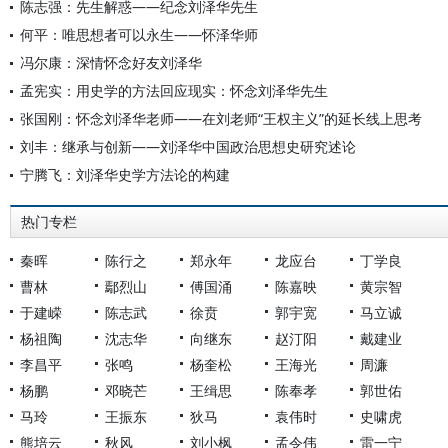
陈志强：先生解惑——纪念刘泽华先生
何平：唯思想者可以永生——怀泽华师
冯尔康：深情怀念好友刘泽华
孟宪实：用史学的方法回应现实：怀念刘泽华先生
张国刚：怀念刘泽华老师——在刘老师“王权主义”的延长线上思考
刘丰：继承与创新——刘泽华中国政治思想史研究述论
宁腾飞：刘泽华史学方法论的构建
热门专栏
秦晖
陈行之
郑永年
龙应台
丁学良
曹林
鄢烈山
傅国涌
陈嘉映
黄宗智
于建嵘
陈志武
徐贲
郭宇宽
马立诚
杨祖陶
沈志华
向继东
赵汀阳
戴建业
李昌平
张鸣
杨奎松
王海光
周濂
杨鹏
邓晓芒
王缉思
陈奉孝
郭世佑
马玲
王振东
狄马
袁伟时
史啸虎
熊培云
秋风
刘小枫
孟令伟
雷一宁