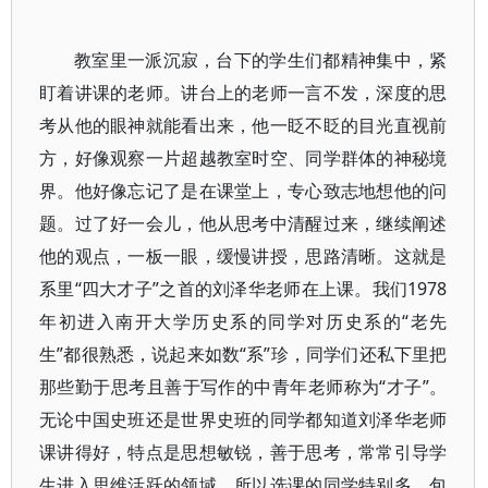
教室里一派沉寂，台下的学生们都精神集中，紧
盯着讲课的老师。讲台上的老师一言不发，深度的思
考从他的眼神就能看出来，他一眨不眨的目光直视前
方，好像观察一片超越教室时空、同学群体的神秘境
界。他好像忘记了是在课堂上，专心致志地想他的问
题。过了好一会儿，他从思考中清醒过来，继续阐述
他的观点，一板一眼，缓慢讲授，思路清晰。这就是
系里“四大才子”之首的刘泽华老师在上课。我们1978
年初进入南开大学历史系的同学对历史系的“老先
生”都很熟悉，说起来如数“系”珍，同学们还私下里把
那些勤于思考且善于写作的中青年老师称为“才子”。
无论中国史班还是世界史班的同学都知道刘泽华老师
课讲得好，特点是思想敏锐，善于思考，常常引导学
生进入思维活跃的领域，所以选课的同学特别多，包