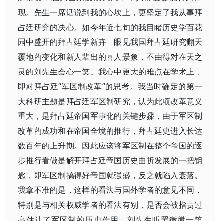
现。先生一席话说到我的心坎上，更坚定了我从事拜
占廷研究的决心。如今年近七旬的我目睹历史学百花
园中盛开的拜占廷学新卉，眼见我国拜占廷研究翻天
覆地的变化和新人辈出的喜人景象，不由得对在天之
灵的刘先生会心一笑。我心中更大的难点在学术上，
即对拜占廷“军区制改革”的思考。我当时确定的第一
大科研主题是拜占廷军区制研究，认为此项改革意义
重大，是拜占廷帝国军事化的关键步骤，由于军区制
改革的成功和在帝国全境的推行，拜占廷史进入长达
数百年的上升期。因此应该将军区制在整个帝国的逐
步推行看做是解开拜占廷帝国历史曲折发展的一把钥
匙，即军区制搞得好帝国就强盛，反之就陷入衰落。
我拿不准的是，这样的看法与国外学者的意见不同，
特别是与相关权威学者的看法有别，是否会被指责过
高估计了军区制的历史作用。刘先生听罢微微一笑