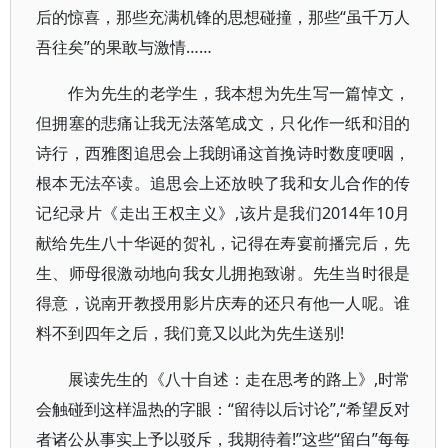
后的惊喜，那些充满机锋的思想碰撞，那些“虽千万人
吾往矣”的果敢与激情……
作为先生的老学生，我本想为先生写一篇悼文，
但拥塞的悲痛让我无法落笔成文，只化作一纸和泪的
诗行，西雅图追思会上我朗诵这首挽诗时数度哽咽，
根本无法卒读。追思会上还放映了我和女儿合作的传
记纪录片《走出王权主义》,该片是我们2014年10月
献给先生八十华诞的贺礼，记得在寿宴前播完后，先
生、师母很激动地向我女儿拥抱致谢。先生当时很是
得意，说南开教授用影片庆寿的还只有他一人呢。谁
料不到四年之后，我们竟又以此为先生送别!
展读先生的《八十自述：走在思考的路上》,时常
会触碰到这样温热的字眼：“留待以后讨论”,“希望反对
者诸公从事实上予以驳斥，我期待着!”这些“留白”每每