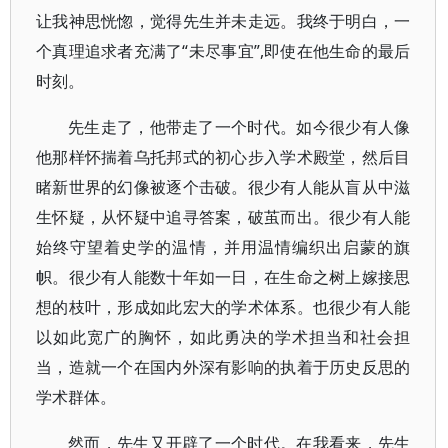
让我神思恍惚，觉得先生并未走远。我终于明白，一
个真理追求者充满了“未尽事宜”,即使在他生命的最后
时刻。
先生走了，他带走了一个时代。如今很少有人像
他那样怀揣着乌托邦式的初心步入学术殿堂，然后目
睹新世界的幻像被逐个击破。很少有人能从盲从中滋
生怀疑，从怀疑中追寻答案，破茧而出。很少有人能
始终守望着史学的温情，并用温情编织出启蒙的旗
帜。很少有人能数十年如一日，在生命之树上嫁接思
想的枝叶，形成如此宏大的学术体系。也很少有人能
以如此宽广的胸怀，如此勇决的学术担当和社会担
当，造就一个在国内外深有影响的执着于历史反思的
学术群体。
然而，先生又开辟了一个时代。在我看来，先生