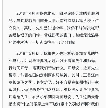
2019年4月间我去北京，回程途经天津晤姜胜利
兄，当晚我独自到南开大学西南村泽华师寓所楼下伫
立良久，其时，先生已仙逝经年，我仍不能信以为真!
曾经按惯了的门铃，曾经熟悉的窗口，曾经无比温馨
的师生对谈，一切皆成往事，此悲何极!
2018年5月初，我和夫人去洛杉矶参加女儿的毕
业典礼，计划毕业典礼后赴西雅图看望先生和师母。
行前问师母，需要我们带些什么。师母说，近来先生
畏寒，能否在国内定制两条羽绒裤。其时，正是江南
草长莺飞之季，冬衣难觅，好不容易在扬州找到一家
裁缝店，做得两条带到洛杉矶，准备等女儿毕业典礼
后送给先生。在洛杉矶期间听师母说，先生这两天老
是念叨“什么时候穿上何平晓静带来的羽绒裤啊?”我们