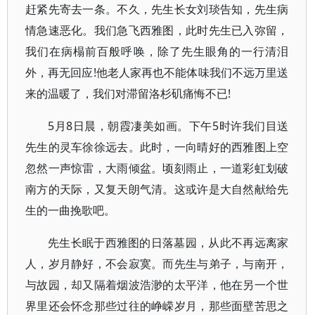
赶紧先寄去一条。不久，先生长女刘琰告知，先生病
情急速恶化。我们急飞西雅图，此时先生已入弥留，
我们在病榻前百般呼唤，除了先生眼角的一行清泪
外，再无回应!他老人家再也不能体味我们不远万里送
来的温暖了，我们对滞留洛杉矶痛悔不已!
5月8日晨，朝霞凄美如画。下午5时许我们目送
先生的灵车徐徐远去。此时，一向晴好的西雅图上空
忽然一声惊雷，大雨倾盆。顷刻雨止，一道彩虹划破
南方的天际，又复天朗气清。这或许是大自然献给先
生的一曲挽歌吧。
先生长眠于西雅图的日落墓园，从此不再远离家
人，岁月静好，不会寂寞。而先生与弟子，与南开，
与故园，却又隔着烟波浩渺的太平洋，他在另一个世
界里还会怀念那些过往的峥嵘岁月，那些面壁苦思之