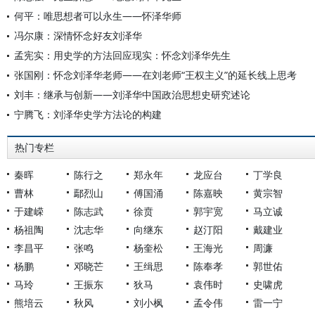
何平：唯思想者可以永生——怀泽华师
冯尔康：深情怀念好友刘泽华
孟宪实：用史学的方法回应现实：怀念刘泽华先生
张国刚：怀念刘泽华老师——在刘老师“王权主义”的延长线上思考
刘丰：继承与创新——刘泽华中国政治思想史研究述论
宁腾飞：刘泽华史学方法论的构建
热门专栏
秦晖
陈行之
郑永年
龙应台
丁学良
曹林
鄢烈山
傅国涌
陈嘉映
黄宗智
于建嵘
陈志武
徐贲
郭宇宽
马立诚
杨祖陶
沈志华
向继东
赵汀阳
戴建业
李昌平
张鸣
杨奎松
王海光
周濂
杨鹏
邓晓芒
王缉思
陈奉孝
郭世佑
马玲
王振东
狄马
袁伟时
史啸虎
熊培云
秋风
刘小枫
孟令伟
雷一宁