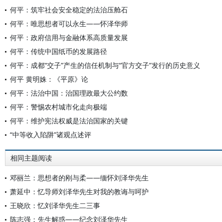
何平：筑牢社会安全稳定的法治压舱石
何平：唯思想者可以永生——怀泽华师
何平：政府信用与金融体系高质量发展
何平：传统中国纸币的发展路径
何平：成都“交子”产生的信任机制与“官方交子”发行的历史意义
何平 黄明姝：《平原》论
何平：法治中国：治国理政最大公约数
何平：警惕农村城市化走向极端
何平：维护宪法权威是法治国家的关键
“中等收入陷阱”诸观点述评
相同主题阅读
邓丽兰：思想者的刚与柔——缅怀刘泽华先生
萧延中：忆导师刘泽华先生对我的教诲与呵护
王晓欣：忆刘泽华先生二三事
陈志强：先生解惑——纪念刘泽华先生