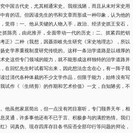
研究中国古代史，尤其精通宋史。我很浅陋，而且从未对宋史用
出中肯的话。但因读先生的书和文章而形成一种印象，认为他的
会，觉得：一、他从关键的人物入手，政治、经济史抓王安石，
史抓陈亮，由此推开，全面带动一代的历史：二、抓紧四把钥
志考正》二种（我想，因聂崇岐先生研究《宋史地理志》，所以
发扬史学界重视制度研究传统的。这样一条治学道路是以雄厚的
学术史这些专门领域的能力，就不能形成这样独特的治学道路并
说，在回忆先生时试着写出来，因此想法念念在心，有一阵子我
我读过清代各种体裁的不少文学作品，但限于能力，始终没有写
，我试作《〈生绡剪〉的作期和艺术价值》一文，自知陋劣，不
加。他虽然家居简出，但一点没有闭目塞听，专门颐养天年，相
消息灵通，许多事他还有不已于言、积极参与的满腔热情。我们
江红》词真伪、现存四库存目各书应否全部印行等问题的辩论，