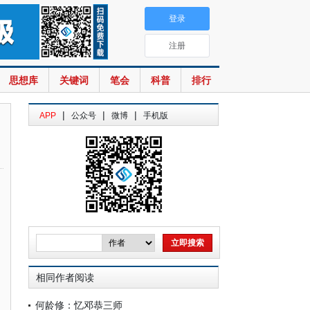
登录
注册
思想库
关键词
笔会
科普
排行
|
|
|
APP
公众号
微博
手机版
相同作者阅读
何龄修：忆邓恭三师