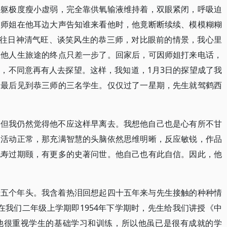
病躯极度瘦小虚弱，完全靠供氧输液维持着，双眼紧闭，呼吸迫
因师姐在他耳边大声告知谁来看他时，他竟断断续续、模模糊糊
起往日神清气旺、谈笑风生的恭三师，对比眼前的情景，我心里
距他人生旅途的终点只差一步了。回家后，可因师姐打来电话，
，不同意再有人去探望。这样，我知道，1月3日的探望成了我
了最后见到恭三师的三名学生。仅仅过了一星期，先生就驾鹤西
。但我仍然觉得他不应这样早离去。我想他自己也是心有所不甘
，活动正常，那充满智慧的头脑依然思维明晰，反应敏锐，作品
他寿过期颐，有更多的史著问世。他自己也有此自信。因此，他
十五个年头。我含着热泪回想起四十五年来与先生接触的种种情
。在我们二年级上学期即1954年下学期时，先生给我们讲授《中
。他很重视学生的基础学习和训练，所以他虽已是很有成就的学