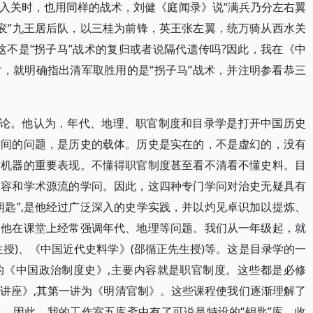
入关时，也用同样的战术，刘健《庭闻录》说“满兵乃分左右翼
尔衮“九王居后队，以三桂为前锋，英王张左翼，统万骑从西水关
这不是“拐子马”战术的复归或者说隔代遗传吗?因此，我在《中
，就明确指出清军取胜用的是“拐子马”战术，并注明参看恭三
”论。他认为，年代、地理、职官制度和目录学是打开中国历史
空间的问题，是历史的载体。历史是实在的，不是虚幻的，没有
家机器的重要表现。不懂得职官制度甚至看不清看不懂史料。目
内容和学术源流的学问。因此，这四种专门学问对治史无疑具有
钥匙”,是他经过广泛深入的史学实践，并以灼见卓识加以提炼、
，他在课堂上经常强调年代、地理等问题。我们从一年级起，就
授)、《中国近代史料学》(邵循正先生授)等。这是目录学的一
的《中国政治制度史》,主要内容就是职官制度。这些都是必修
讲座》,其第一讲为《明清官制》。这些课程使我们逐渐理解了
。因此，我的工作室五库斋中有了可说是特设的“钥匙”库，收