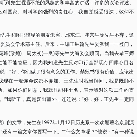
能听到先生滔滔不绝的风趣的和丰富的讲话，许多的议论评述、
出对国家、对科学的强烈的责任心。我自觉感受很深，敬仰不
钟翰先生和图书馆界的朋友朱宪、邱东江、崔京生等先生不弃，邀
作委员会学术部主任。后来，主编王钟翰先生委派我一一登门，
苑峰(政熄)、周太初(一良)等先生为编委会顾问。当我去恭三师
生能不能答应，因为我知道先生反对印行全部现存四库存目各
说：“好，你们做了很有意义的工作。禁毁书很有价值，应该出
且我现在一般连会议都不参加。王先生叫我当顾问，我是既顾不
助。如果你们同意，我就只能挂个名，表示我对这项工作的支
。”我听了，真是喜出望外，连连说：“好，好，王先生一定同
》的文章，先生在1997年1月12日历史系一次欢迎著名京剧演
还有一篇文章你要写一下。”“什么文章呢？”他说：“有一种说