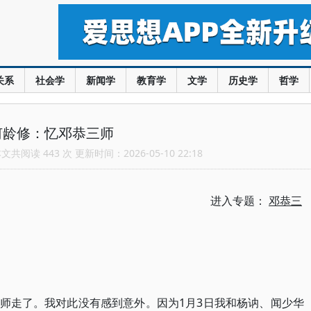
关系
社会学
新闻学
教育学
文学
历史学
哲学
何龄修：忆邓恭三师
共阅读 443 次 更新时间：2026-05-10 22:18
进入专题：
邓恭三
恭三师走了。我对此没有感到意外。因为1月3日我和杨讷、闻少华