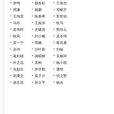
张鸣
杨奎松
王海光
周濂
杨鹏
邓晓芒
王缉思
陈奉孝
郭世佑
马玲
王振东
狄马
袁伟时
史啸虎
熊培云
秋风
刘小枫
孟令伟
雷一宁
周枫
蒋兆勇
吴伟
沙叶新
刘瑜
葛剑雄
储昭根
吴稼祥
许之远
袁刚
杨小凯
吴励生
朱学勤
潘维
郑秉文
莫于川
羽之野
谢志浩
孙立平
杨光