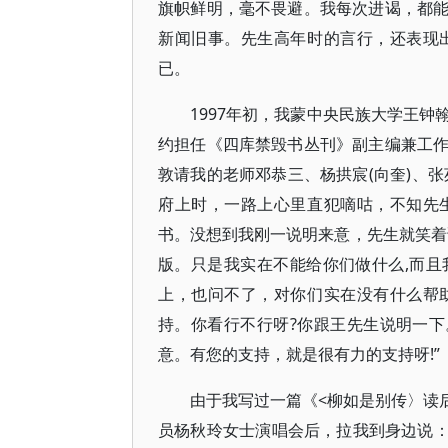
旗帜鲜明，毫不畏避。我每次进谒，都
新闻旧事。先生高年时的言行，还表现
已。
1997年初，我蒙中央民族大学王
约担任《四库禁毁书丛刊》副主编兼工
敦请我的老师邓恭三、杨拱宸(向奎)、张
府上时，一路上心里直犯嘀咕，不知先
书。没想到我刚一说明来意，先生就笑着
版。只是我实在不能给你们做什么,而
上，也问不了，对你们实在没有什么帮
持。你看行不行呀?你跟王先生说明一下
意。有您的支持，就是很有力的支持呀!”
由于我写过一篇《<柳如是别传〉读后
员杨秋玲女士演唱会后，拉我到身边说：“