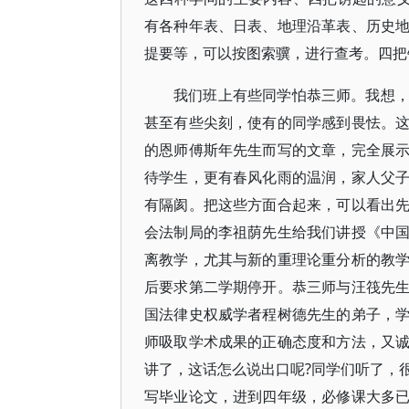
有各种年表、日表、地理沿革表、历史
提要等，可以按图索骥，进行查考。四把
我们班上有些同学怕恭三师。我想
甚至有些尖刻，使有的同学感到畏怯。
的恩师傅斯年先生而写的文章，完全展
待学生，更有春风化雨的温润，家人父
有隔阂。把这些方面合起来，可以看出
会法制局的李祖荫先生给我们讲授《中
离教学，尤其与新的重理论重分析的教
后要求第二学期停开。恭三师与汪筏先
国法律史权威学者程树德先生的弟子，
师吸取学术成果的正确态度和方法，又
讲了，这话怎么说出口呢?同学们听了，
写毕业论文，进到四年级，必修课大多