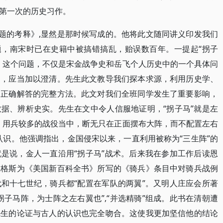
第一次的历史习作。
问题的考释》,显然是那时候写成的。他将此文随同讲义印发我们
题，南宋时已在史籍中被搞错搞乱，贻误数百年。一提起“拐子
”。这个问题，不仅是宋金战争史和岳飞个人历史中的一个具体问
题，应当加以澄清。先生此文教导我们探本求源，利用历史学、
到正确解答的完整方法。此文对我们全班同学发生了重要影响，
据、辨析史实。先生在文中令人信服地证明，“拐子马”就是左
、用兵较多的战役当中，断无只在正面摆布大阵，而不配置左右
认识。他强调指出，金国侵宋以来，一直利用被称为“三生阵”的
是说，金人一直沿用“拐子马”战术。后来我在参加工作后读恩
恩格斯为《美国新百科全书》所写的《骑兵》条目中对骑兵战例
和十七世纪，骑兵都“配置在军队的两翼”。又明人庄应会所著
子马阵，为士阵之左右翼也”,“并选精骑”组成。此书在清朝遭
先生的论证与古人的认识也完全吻合。这使我更加坚信他的结论