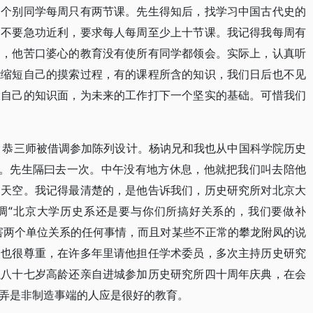
，个别同学每周只有两节课。先生得知后，找学习中国古代史的
，不要急功近利，要求每人每周至少上十节课。我记得我每周有
是，他苦口婆心的教育没有使所有同学都领会。实际上，认真听
能缩短自己的摸索过程，有的课程所含的知识，我们日后也不见
大自己的知识面，为未来的工作打下一个坚实的基础。可惜我们
时，恭三师被借调参加陈列设计。杨讷兄和我也从中国科学院历史
里。先生隔曰去一次。中午没有地方休息，他就把我们叫去陪他
阔天空。我记得最清楚的，是他告诉我们，历史研究所对北京大
调“北京大学历史系还是要与你们所搞好关系的，我们要做补
害两个单位关系的任何事情，而且对某些不正常的攀龙附凤的说
人也很尊重，在许多年里请他担任学术委员，多次主持历史研究
以八十七岁高龄还亲自进城参加历史研究所四十周年庆典，在会
弄是非制造事端的人应是很好的教育。