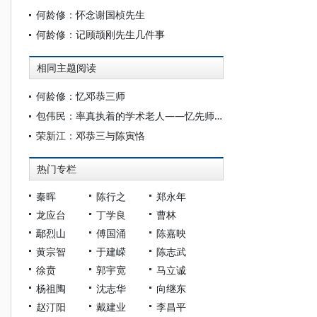
何龄修：怀念谢国桢先生
何龄修：记顾颉刚先生几件事
相同主题阅读
何龄修：忆邓恭三师
包伟民：率真执着的学术老人——忆先师邓恭三先生
荣新江：邓恭三与陈寅恪
热门专栏
秦晖
陈行之
郑永年
龙应台
丁学良
曹林
鄢烈山
傅国涌
陈嘉映
黄宗智
于建嵘
陈志武
徐贲
郭宇宽
马立诚
杨祖陶
沈志华
向继东
赵汀阳
戴建业
李昌平