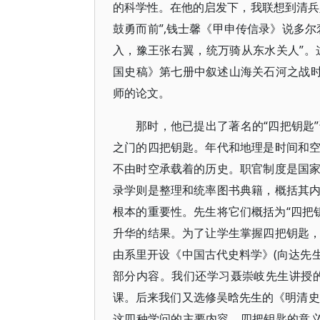
的科学性。在他的启发下，我联想到清兵
鼓勇而前”,钱士馨《甲申传信录》说多
入，豫王张右翼，统万骑从东水关人”。
国史稿》第七册中叙述山海关石河之战时
师的论文。
那时，他已提出了著名的“四把钥匙
之门的四把钥匙。年代和地理是时间和
不由时空承载着的历史。职官制度是国
录学则是整理和统率图书典籍，概括其
根本的重要性。先生将它们概括为“四把
升华的结果。为了让学生掌握四把钥匙
由系里开设《中国古代史料学》(向达先生
部分内容。我们还学习聂崇岐先生讲授
课。后来我们又选修吴晗先生的《明清史
这四种学问的主要内容、四把钥匙的意义