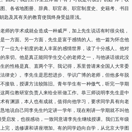
地图、各省地图册、辞典、职官表、职官制度史、史籍考、书目
钥匙及其有关的教育使我终身受益匪浅。
，老师的学术成就会造成一种威严，加上先生说话有时很尖锐，
这是一方面。另一方面，先生是富于感情的人。他一篇为怀念他
示了一位九十初度的老人丰富的感情世界，读了十分感人。他对
子的亲切。他是真正能同学生交心的老师之一，与他谈话彼此没
先生的性格是真、直两个字。我记得，系里曾请来全国人大常委
国法律史》。李先生是思想进步、学识广博的老师，但他多年脱
学不接轨，授课方法较陈旧。青年学生有一种傲气，听完一学期
生这两位教研室负责人来给全班做工作。恭三师说明李先生是中
学术有渊源，本人也有成就，值得向他学习，要求同学具有向老
诚恳地说自己同李先生约定讲一学年，现在刚讲一学期就不叫他
很受启发，也很感动，一致同意请李先生继续授课。我们五年级
已上完，选修课和讲座增加。有的同学趋向自学，从北京大学图