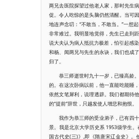
两兄去医院探望过他老人家，那时先生
促。令人吃惊的是头脑仍然清醒。当可
地连声念叨：“不敢当，不敢当。”一想
非常难过。我明显地觉得，先生已走到
说大夫认为病人抵抗力极差，怕引起感染
和杨、闻两兄与先生的永诀，我们也成
归了。
恭三师逝世时九十一岁，已臻高龄
的。在这次卧病以前，他一直能吃能睡
依然文笔犀利，说理透辟。我们都期待
的“提前”辞世，只越发使人增悲和抱恨。
我作为恭三师的受业弟子，已有四
景。我是北京大学历史系 1953级学生
国古代史(三)》,即《隋唐宋辽金史》