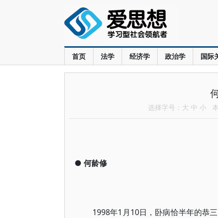
首页
法学
经济学
政治学
国际
选择字号：
大
中
小
本文
●
何龄修
1998年1月10日，卧病恰半年的