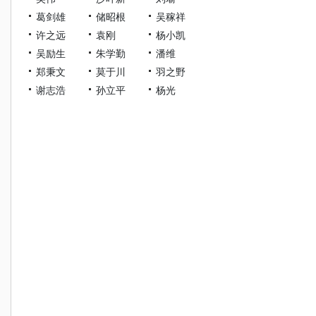
葛剑雄
储昭根
吴稼祥
许之远
袁刚
杨小凯
吴励生
朱学勤
潘维
郑秉文
莫于川
羽之野
谢志浩
孙立平
杨光