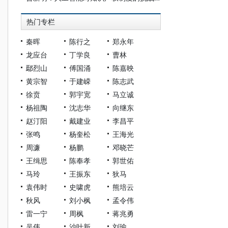
热门专栏
秦晖
陈行之
郑永年
龙应台
丁学良
曹林
鄢烈山
傅国涌
陈嘉映
黄宗智
于建嵘
陈志武
徐贲
郭宇宽
马立诚
杨祖陶
沈志华
向继东
赵汀阳
戴建业
李昌平
张鸣
杨奎松
王海光
周濂
杨鹏
邓晓芒
王缉思
陈奉孝
郭世佑
马玲
王振东
狄马
袁伟时
史啸虎
熊培云
秋风
刘小枫
孟令伟
雷一宁
周枫
蒋兆勇
吴伟
沙叶新
刘瑜