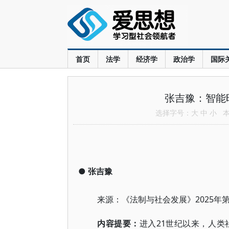
首页
法学
经济学
政治学
国际
张吉豫：智能
选择字号：
大
中
小
本文
●
张吉豫
2025年
来源：《法制与社会发展》
21世纪以来，人
内容提要
：
进入