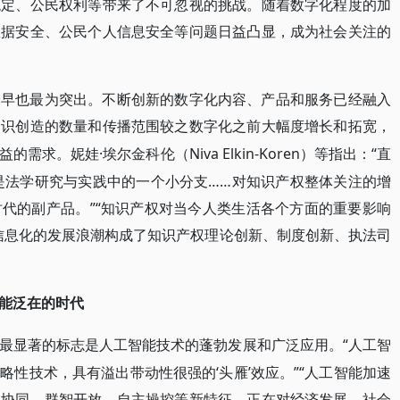
稳定、公民权利等带来了不可忽视的挑战。随着数字化程度的加
数据安全、公民个人信息安全等问题日益凸显，成为社会关注的
最早也最为突出。不断创新的数字化内容、产品和服务已经融入
知识创造的数量和传播范围较之数字化之前大幅度增长和拓宽，
·埃尔金科伦（Niva Elkin-Koren）等指出：“直
益的需求。妮娃
只是法学研究与实践中的一个小分支……对知识产权整体关注的增
代的副产品。”“知识产权对当今人类生活各个方面的重要影响
信息化的发展浪潮构成了知识产权理论创新、制度创新、执法司
能泛在的时代
“人工智
最显著的标志是人工智能技术的蓬勃发展和广泛应用。
性技术，具有溢出带动性很强的‘头雁’效应。”“人工智能加速
机协同、群智开放、自主操控等新特征，正在对经济发展、社会