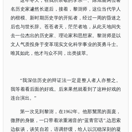
这年冬天，在我所崇敬的李宗一、陈旭麓两位著
名历史家遽然长逝后，接着，黎澍师，这位当代学人
的楷模、新时期历史学的开拓者，经过一周的昏迷之
后也与世长辞。苍苍者天，茫茫者地，从此天地间失
去一位杰出的历史家、理论家和思想家。黎澍师是以
文人气质投身于变革现实文化科学事业的英勇斗士。
唯其如此，他才与众不同，出类拔萃。
“我深信历史的辩证法一定是整人者人亦整之。
我等着看后面的好戏。后来果然就看到了这种好戏的
连台演出。”
第一次见到黎澍，在
1962年。他那黧黑的面庞，
微胖的身躯，一口带着浓重湘音的“蓝青官话”,边思索
边叙谈，谈笑自若，语调舒缓，给人以沉稳深刻的凝