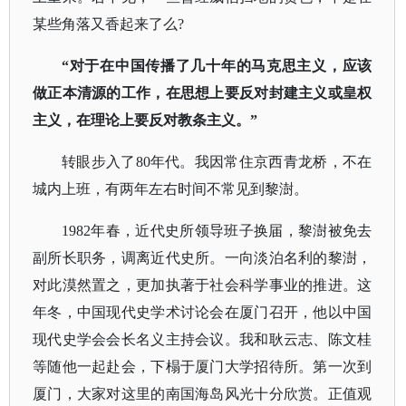
某些角落又香起来了么?
“对于在中国传播了几十年的马克思主义，应该
做正本清源的工作，在思想上要反对封建主义或皇权
主义，在理论上要反对教条主义。”
转眼步入了
80年代。我因常住京西青龙桥，不在
城内上班，有两年左右时间不常见到黎澍。
1982年春，近代史所领导班子换届，黎澍被免去
副所长职务，调离近代史所。一向淡泊名利的黎澍，
对此漠然置之，更加执著于社会科学事业的推进。这
年冬，中国现代史学术讨论会在厦门召开，他以中国
现代史学会会长名义主持会议。我和耿云志、陈文桂
等随他一起赴会，下榻于厦门大学招待所。第一次到
厦门，大家对这里的南国海岛风光十分欣赏。正值观