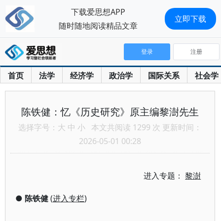
下载爱思想APP
立即下载
随时随地阅读精品文章
登录
注册
首页
法学
经济学
政治学
国际关系
社会学
陈铁健：忆《历史研究》原主编黎澍先生
选择字号：
大
中
小
本文共阅读 1299 次 更新时间：
2026-05-01 00:28
进入专题：
黎澍
●
陈铁健
(
进入专栏
)