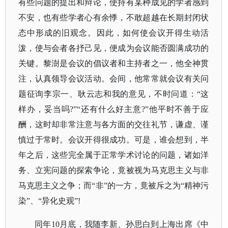
有些问题的提出和辩论，使持有某种成见的学者感到
不安，也有些学者心有余悸，不敢超越在长期封闭状
态中形成的旧观念。因此，如何使会议开得生动活
泼，使与会者各抒己见，便成为会议能否圆满成功的
关键。黎澍是会议的倡议者和主持者之一，他全神贯
注，认真领导会议活动。会间，他常常就会议有关问
题征询李宗一、耿云志和我的意见，不时问道：“这
样办，妥当吗?”“还有什么好主意?”他平时不善于应
酬，这时却非常注意与各方面的交往礼节，谦虚、谨
慎过于常时。会议开得很成功。可是，谁会想到，半
年之后，这些完全属于正常学术讨论的问题，诸如洋
务、立宪问题的探索争论，竟被视为马克思主义与非
马克思主义之争；而“非”的一方，竟被斥之为“精神污
染”、“异化史观”!
同年
10月底，我随李新、孙思白到上海出席《中