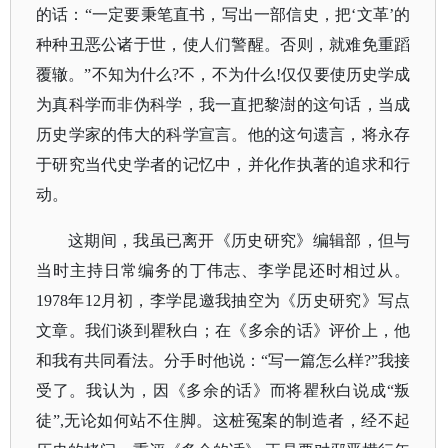
的话：“一定要秉笔直书，写出一部信史，把‘文革’的
种种丑恶公诸于世，使人们警醒。否则，就难免重蹈
覆辙。”不知为什么?不，不为什么!仅仅要使历史学成
为真科学而非伪科学，我一直把黎澍的这句话，当成
历史学家的伟大的科学宣言。他的这句遗言，将永存
于研究当代史学者的记忆中，并化作执著的追求和行
动。
这期间，我虽已离开《历史研究》编辑部，但与
当时主持日常编务的丁伟志、李学昆还时相过从。
1978年12月初，李学昆邀我抽空为《历史研究》写点
文章。我们谈到瞿秋白；在《多余的话》评价上，他
和我有共同看法。分手时他说：“写一篇怎么样?”我接
受了。我认为，因《多余的话》而将瞿秋白说成“叛
徒”,无论如何站不住脚。这桩冤案的制造者，经不起