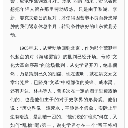
会，应该作些调查才好。张掖“四清”结束，带队者原
想把年轻人留在那里劳动锻炼。只是由于黎澍、李
新、姜克夫诸公的反对，才使得因营养不良而身患浮
肿的我们返京休息半月，转到条件较好的山东黄县劳
动。
1965年末，从劳动地回到北京，作为那个荒诞年
代起点的对《海瑞罢官》的批判已经开场。号称“文
化大革命序幕”的这场批判，从史学界开刀，绝非偶
然，乃是策划已久的阴谋。现在查明，就在姚文元文
章出笼后，已跻身“文革”中枢部位的关锋、戚本禹，
还有尹达、林杰等人，曾多次在一定的圈子里透露他
们的、也是他们主子的对于史学界的形势观。他们
说：“历史界像一潭死水，平静是个假象，实际上里
边有暗流，是乱糟一团的。”他们说的“暗流”何在，又
如何“乱糟”呢?第一，说史学界存在一个“帝王将相