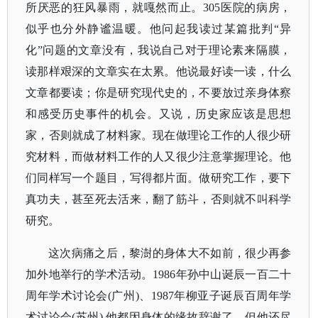
所厌恶的狂风暴雨，就嘎然而止。305医院的病房，
似乎也分外静谧温暖。他问起我读过某篇批判“异
化”问题的文章没有，我说自己对于理论素来隔膜，
读那样艰深的文章实在太累。他说最好读一读，什么
文章都要读；你是研究现代史的，不要放过亲身体察
和感受历史事件的机会。又说，历史家应该是思想
家，否则就成了材料家。现在做理论工作的人很少研
究材料，而做材料工作的人又很少注意掌握理论。他
们同样写一个题目，写得都片面。做研究工作，要下
真功夫，甚至死去活来，翻了筋斗，否则就不叫科学
研究。
这次病痛之后，黎澍的身体大不如前，很少再参
加外地举行的学术活动。
1986年孙中山诞辰一百二十
周年学术讨论会(广州)、1987年柳亚子诞辰百周年学
术讨论会(苏州),他都因身体的缘故辞谢了。但他还尽