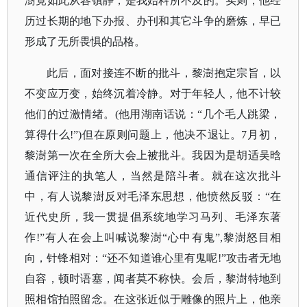
澍竟如此从容镇静，是我始料所不及的。实则，他经
历过长期的地下办报、办刊和其它斗争的磨炼，早已
形成了无所畏惧的品格。
此后，面对接连不断的批斗，黎澍抱定宗旨，以
不变应万变，始终沉着冷静。对于年轻人，他不计较
他们的过激情绪。
(他用湖南话说：“几个毛人跳梁，
算得什么!”)但在原则问题上，他决不退让。7月初，
黎澍第一次在全所大会上被批斗。我因为是胡适吴晗
通信评注的执笔人，当然是陪斗者。就在这次批斗
中，有人说黎澍反对毛泽东思想，他愤然反驳：“在
近代史所，我一贯提倡系统地学习马列、毛泽东著
作!”有人在会上叫喊说黎澍“心中有鬼”,黎澍怒目相
向，针锋相对：“还不知道谁心里有鬼呢!”攻击者无地
自容，顿时语塞，闻者莫不称快。会后，黎澍特地到
照相馆拍照留念。在这张近似于雕像的照片上，他亲