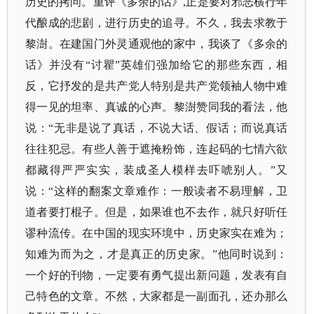
历史的拷问。重评《多余的话》,正是要对邪恶横行年
代酿成的悲剧，进行历史的追寻。不久，我去求教于
黎澍。在建国门外灵通观他的家中，我谈了《多余的
话》并没有“讨瞿”英雄们强加给它的那些东西，相
反，它抒发的是共产党人特别是共产党领袖人物中难
得一见的坦率、真诚的心声。黎澍赞同我的看法，他
说：“无非是说了真话，不说大话、假话；而说真话
往往犯忌。有些人善于遮掩粉饰，连起码的七情六欲
都藏得严严实实，装成圣人模样去吓唬别人。”又
说：“这样的翻案文章难作：一般读者不易理解，卫
道者要打棍子。但是，如果谁也不去作，就只好听任
谬种流传。在中国的现实环境中，历史家实在难为；
知难为而为之，才是真正的历史家。”他同时说到：
一个好的刊物，一定要有勇气提出新问题，发表有自
己特色的文章。不然，大家都是一副面孔，还办那么