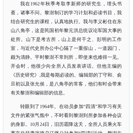
我在
1962年秋季考取李新师的研究生，埋头书
斋，诸事不问。黎澍制订的学习计划和必读书目，我
结合研究生的课程，认真地执行。我与李义彬住在东
山八角亭，这是民国初年黎元洪总统议论军国大事的
处所。山下是考古所，山上是何干之、彭明的工作
室，与近代史所办公中心隔了一重假山，一道园门，
颇为清静。平时黎澍不常到所，即使来也难得一见。
开会时，他很少向全所人员发表讲话。但他主编的
《历史研究》,我是每期必读的。编辑部的丁守和、俞
旦初以及张允侯，是八角亭的常客，他们有时会带来
有关黎澍和编辑部的信息。
转眼到了
1964年。在动员参加“四清”和学习有关
文件的紧张气氛中，不时看到黎澍到所参加各种会议
的身影。10月24日，旧历霜降这天，全所人员乘火车