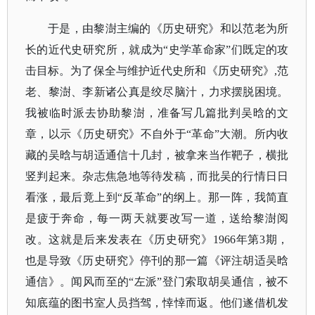
于是，由黎澍主编的《历史研究》和以范老为所
长的近代史研究所，就成为
“史学革命家”们既定的攻
击目标。为了保全与维护近代史所和《历史研究》,范
老、黎澍、李新诸公真是绞尽脑汁，力求摆脱困境。
我被临时派去协助黎澍，准备写几篇批判吴晗的文
章，以示《历史研究》不自外于“革命”大潮。所内收
藏的吴晗与胡适通信十几封，被拿来当作靶子，横批
竖判起来。杂志焦急地等待发稿，而批吴的行情日日
看涨，最后竟上到“反革命”的纲上。那一阵，我简直
是疲于奔命，每一两天就要改写一道，送给黎澍阅
改。这就是后来发表在《历史研究》1966年第3期，
也是导致《历史研究》停刊的那一篇《评注胡适吴晗
通信》。闻风而至的“左派”登门索取胡吴通信，被不
知底蕴的图书室人员挡驾，悻悻而返。他们遂借机发