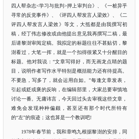
四人帮杂志<学习与批判>押上审判台》、《一桩异乎
寻常的反党事件》、《评四人帮发言人梁效》、《二
评四人帮发言人梁效》等文，大抵都是由我撰写初
稿，经丁伟志修改或由他提出意见我再撰写二稿，最
后请黎澍审阅定稿。我拟定的标题往往不甚贴切，黎
澍看过，大笔一挥，就是一个扣得很紧又十分醒目的
标题。他对我说：“文章写得好，而无画龙点睛的题
目，说明作者写作水平特别是概括能力还有待提高。
不要急，写多了，就会运用自如。”每逢文章发表，
引起或贬或褒的反响，在编辑部里，大家总要审慎地
讨论一番。无庸讳言，今天回过头去审视这些文章，
难免会发现种种偏颇，甚至还有那个时代所特有
的“左”的痕迹；这也算是一个教训吧!
1978年春节前，我和章鸣九根据黎澍的安排，同