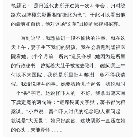
笔题记：“是日近代史所开过第一次斗争会，归时绕
路东四牌楼京影照相馆摄此为念”。于此可以看出他
的豪爽和自信，他对这场“文革”丑剧的鄙视和摈弃。
写到这里，我想插进一段不愉快的往事。就在这
天上午，妻子生下我们的男孩。我在会后跑到隆福医
院看她。
(半个月前，所内“造反夺权”,她因为是所里
的行政秘书，曾挺着大肚子被拉去陪斗。)她问我上午
何以不来医院，我说是所里批斗黎澍，容不得我请
假。我没说陪斗的事。她要我给儿子起名，我说就叫
一个“畏”字吧。她说怪吓人的，不好。我拿出笔来写
下龚定庵的两句诗：“避席畏闻文字狱，著书都为稻
梁谋。”小声说：留个吓人时代的纪念吧!人家问起，
就说是“大无畏”。她只好默然。这块阴影一直压在她
的心头，未能释怀……。