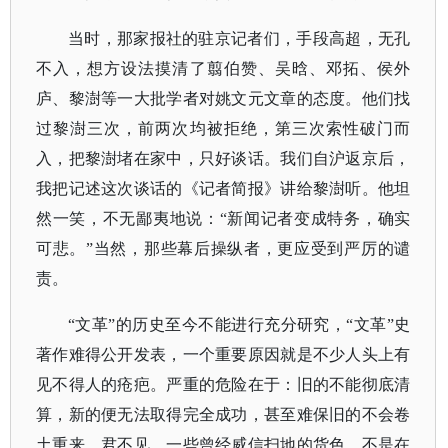
当时，那家报社的驻京记者们，手段高超，无孔
不入，想方设法摸清了翦伯赞、吴晗、邓拓、侯外
庐、黎澍等一大批学者对姚文元文章的态度。他们找
过黎澍三次，前两次均被拒绝，第三次索性破门而
入，把黎澍堵在家中，只好谈话。我们自沪返京后，
我把记述这次谈话的《记者简报》讲给黎澍听。他坦
然一笑，不无鄙夷地说：
“新闻记者变成特务，确实
可悲。”当然，那些幕后操纵者，更应受到严厉的谴
责。
“文革”的历史至今不能进行充分研究，“文革”史
著作难得公开发表，一个重要原因就是不少人头上有
见不得人的疮疤。严重的危险在于：旧的不能彻底清
算，新的便无法取得完全成功，甚至难保旧的不会卷
土重来。君不见，一些曾经威信扫地的货色，不是在