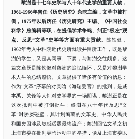
黎澍是十七年史学与八十年代史学的重要人物，
1961-1966年曾任《历史研究》杂志主编，文革中被打
倒，1975年以后历任《历史研究》主编、《中国社会
科学》总编辑等职，在提倡学术争鸣、纠正“极左”观
点、反思“文革”史学等方面有重大贡献。
陈铁健，
1962年考入中科院近代史所就读并留所工作，既是黎
澍的学生，又是其同事、下属，与黎澍交往颇多。这
篇文章既是陈铁健对黎澍的追忆缅怀，又是对黎澍学
术人生的总结感悟。文章提供了诸多有价值的信息：
作为“文革”序幕的对吴晗《海瑞罢官》的批判，是戚
本禹、关锋等人针对史学界的一场阴谋，黎澍正是在
这次批判中被打倒批斗；黎澍在八十年代反思“文
革”时屡屡碰壁，其计划编著的文革史、中华人民共
和国史因涉及敏感话题最终流产；黎澍回忆文革之初
上海市委在批判吴晗运动中的举措，谈及上海市委以