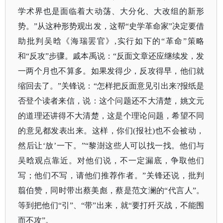
学术界也是面临着大动荡、大分化、大改组的新形
势。”从这种形势观出发，这帮“史学革命家”决定要借
助批判吴晗《海瑞罢官》,实行如下的“革命”策略
和“反攻”步骤。戚本禹说：“反面文章还应继续发，发
一两个月也不算多。如果发得少，反攻得早，他们就
缩回去了。”关锋说：“怎样把反面意见引出来?报纸是
否登个读者来信，说：这个问题还不大清楚，姚文元
的道理还讲得不大清楚，这是个理论问题，希望不同
的意见都发表出来。这样，你们(报社)也不会被动，
然后让‘放’一下。”“黎澍这些人可以找一找。他们与
吴晗观点靠近。对他们说，不一定漏底，争取他们
写；他们不写，请他们推荐作者。”关锋还说，批判
翦伯赞，同时带出蔡美彪，蔡是范文澜的“代言人”。
等到把他们“引”、“带”出来，就“要打歼灭战，不能围
而不攻”。