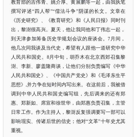
教育部的吉伟青、姚介厚、黄展鹏等一起，由我执笔
撰写评述“四人帮”“儒法斗争”阴谋的长文。文章在
《历史研究》、《教育研究》和《人民日报》同时刊
出，黎澍很高兴。夏天，他让我同他和丁伟志一起，
到天津参加筹备历史学规划会议的座谈会。7月间，
他几次同我谈及当代史，希望有人跟他一道研究中华
人民共和国史。8月中旬，胡乔木在北京西郊召集黎
澍、李新、廖盖隆商谈，让他们分别负责编写《中华
人民共和国史》、《中国共产党史》和《毛泽东生平
思想》,并力争在短时间内写出来。在这前后，我被借
调到中华人民共和国史编写组，先后调来的还有郑
惠、郑新如、席宣和徐世华，由郑惠负责召集，主管
日常工作。作为主持人，黎澍反复强调要写一部可以
影响现实、传诸后世的信史；他对“文革”十年史尤其
重视。