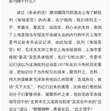
多刊物干什么?!
谈过《多余的话》
,黎澍嘱我与郑惠去上海了解批
判《海瑞罢官》的内幕。在沪期间，我们得到王一
平、李庸夫、夏其言、温崇实、郑心永的支持，查阅
了上海某报当年报送中央碰头会的内刊和中共上海市
委书记处有关会议记录。由此知道，批判《海瑞罢
官》时，毛泽东支持江青在上海坐镇督师，上海市委
根据“最高”旨意具体指挥，名曰“引蛇出洞”。市委书
记们误以为这场批判运动是1957年反右斗争的历史重
演，把知识分子当作蛇引出洞来，聚而歼之。岂料，
伟大的谋略家毛泽东有他自己的部署：造成舆论，掀
动“天下大乱”。书记们后来的遭遇，比挨他们整的知
识分子们要惨得多。被聚而歼之者，包括党政军各级
领导层中的“走资本主义道路当权派”及其在中央的“总
后台”!谚云：“螳螂捕蝉，黄雀在后。”此之谓乎?