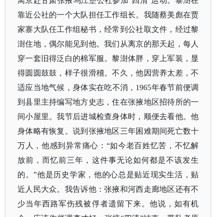
离京赴甘肃张掖乌江堡公社参加“四清”运动。黎澍在
靠近公社的一个大队担任工作组长。我随蔡美彪在贾
家寨大队任工作组秘书，经常到公社取文件，经过黎
澍住地，偶尔能见到他。我们从离京的那天起，每人
穿一套旧得泛白的棉军服。黎澍体胖，穿上军装，显
得圆圆鼓鼓，样子很滑稽。不久，他因营养太差，不
适应当地气候，身体实在吃不消，1965年春节前便调
到县里主持编写地方史志，住在张掖地区招待所的一
间小屋里。我节后进城检查身体时，顺便去看他。他
身体略有恢复。说到张掖地区三年困难期间死亡数十
万人，他感到异常痛心：“如今老百姓忆苦，不忆解
放前，而忆前三年，这件事无论如何都是不该发生
的。”他是历史学家，他的心总是贴近现实生活，贴
近人民大众。我告诉他：张掖和河西走廊地区还有不
少当年西路军伤残被俘者遗留下来。他说，如有机