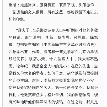
重感；走起路来，腰挺得直，双目平视，头颅微仰，
一副凛然的文人傲骨。所有这些，都给我留下难以忘
怀的印象。
“黎夫子”,也是那次从别人口中听到的对他的尊敬
的称谓。那年夏初，李新、蔡尚思、孙思白、陈旭
麓、彭明等主编的《中国新民主主义革命时期通史》
四卷本出齐，作者、编者和一些史学家在北京西单绒
线胡同四川饭店小聚。十几位客人中，我大都不熟
悉。论年纪，我是全桌人中的最小；在座的先生，全
是我久仰大名的学者，如何干之、胡华以及前面提到
的几位主编。席间，李新师大概看出我的局促不安，
便把我介绍给同席的客人。第一位便是黎澍。我起身
行礼，他微笑着点头，格外亲切。我的惶恐顿消，饶
有兴味地听他们洋洋洒洒的谈话。在这之前，我只是