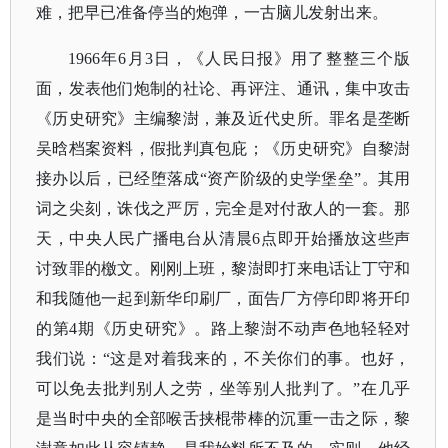
难，把早已准备停当的炮弹，一古脑儿发射出来。
1966年6月3日，《人民日报》用了整整三个版
面，发表他们炮制的社论、再评注、通讯，集中攻击
《历史研究》主编黎澍，兼及近代史所。罪名是垄断
吴晗档案资料，假批判真包庇；《历史研究》自黎澍
接办以后，已经堕落成“资产阶级的史学堡垒”。其用
词之尖刻，诛伐之严厉，完全是对付敌人的一套。那
天，中央人民广播电台从清晨6点即开始播放这些声
讨致罪的檄文。刚刚上班，黎澍即打来电话让丁守和
和我随他一起到新华印刷厂，面告厂方停印即将开印
的第4期《历史研究》。路上黎澍不动声色地轻轻对
我们说：“这是对着我来的，不关你们的事。也好，
可以免去批判别人之劳，坐等别人批判了。”在几乎
是当时中央的全部喉舌挟棍带棒的沉重一击之际，黎