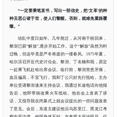
“一定要秉笔直书，写出一部信史，把‘文革’的种
种丑恶公诸于世，使人们警醒。否则，就难免重路覆
辙。”
动乱中度日如年。几年熬过，从河南干校回来，
黎澍已获
“解放”,逐步开始工作。这个“解放”虽然为时
过晚，但这毕竟是严冬将逝的一缕春风。1975年夏，
哈尔滨召开近代史讨论会。黎澍、丁名楠和我，原定
一起乘飞机赴哈出席会议。临行前，黎澍突患牙痛，
血压偏高，不宜飞行。我和丁公只好先行抵哈。主办
单位坚请黎澍速来主持会议，我通过长途电话向他报
告后，他即带病改乘火车抵哈。他在会上发表了讲
话，又指导我在闭幕式上就会议提出的一些问题发表
了意见。会后，东道主建议他沿乌苏里江、黑龙江考
察中苏边境。他因身体不好，在参观大庆油田后，仅