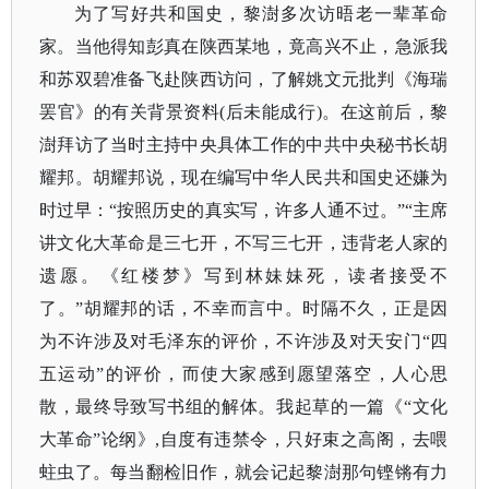
为了写好共和国史，黎澍多次访晤老一辈革命
家。当他得知彭真在陕西某地，竟高兴不止，急派我
和苏双碧准备飞赴陕西访问，了解姚文元批判《海瑞
罢官》的有关背景资料
(后未能成行)。在这前后，黎
澍拜访了当时主持中央具体工作的中共中央秘书长胡
耀邦。胡耀邦说，现在编写中华人民共和国史还嫌为
时过早：“按照历史的真实写，许多人通不过。”“主席
讲文化大革命是三七开，不写三七开，违背老人家的
遗愿。《红楼梦》写到林妹妹死，读者接受不
了。”胡耀邦的话，不幸而言中。时隔不久，正是因
为不许涉及对毛泽东的评价，不许涉及对天安门“四
五运动”的评价，而使大家感到愿望落空，人心思
散，最终导致写书组的解体。我起草的一篇《“文化
大革命”论纲》,自度有违禁令，只好束之高阁，去喂
蛀虫了。每当翻检旧作，就会记起黎澍那句铿锵有力