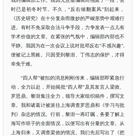
我到编辑部工作。我因无意做编辑而拖延了一段，去
时已是初冬时节。不久，“反右倾翻案风”刮起来，
《历史研究》在十分复杂而微妙的严峻形势中艰难行
进。有时不免采取合法斗争手段，力争发表一点儿有
学术价值的文章。在紧张的气氛中，编辑部内部也不
平静。我因为在一次会议上说对批邓反右“不感兴趣”,
便被记上黑账。只因受到黎澍、丁伟志的保护，才得
幸免于难。
“四人帮”被扣的消息刚刚传来，编辑部即紧急行
动，全力以赴，开始揭批“四人帮”及其发言人梁效、
罗思鼎。黎澍集注全力，领导大家组织稿件，撰写文
章。我和诸葛计被派往上海调查罗思鼎和《学习与批
判》杂志的情况。行前，黎澍一再叮嘱，务要了解上
海写作班子的全面情况，以便写出有分量的文章。从
上海归来，又调查梁效的情况。我们先后写出了《把