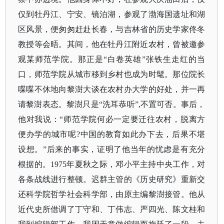
仅到牡丹江、宁安、镜泊湖，参观了渤海国遗址和湖
区风景，便匆匆赶赴长春，与吉林省的历史学家佟冬
教授等会晤。其间，他在牡丹江附近农村，曾被邀参
观某师范学院。那正是“白卷英雄”张铁生走红的当
口，师范学院从城市移到乡村也成为时髦。那位院长
喋喋不休地向黎澍大谈在农村办大学的好处，并一再
请黎澍表态。黎澍只是“洗耳恭听”,不置可否。事后，
他对我说：“师范学院何必一定要迁往农村，脱离方
便办学的城市呢?中国的教育如此办下去，后果不堪
设想。”后来的事实，证明了他当年的忧虑是有充分
根据的。1975年夏秋之际，邓小平主持中央工作，对
各条战线进行整顿。迟群主管的《历史研究》重新交
还科学院哲学社会科学部，由原主编黎澍接管。他从
近代史所借调了丁守和、丁伟志、严四光、陈文桂和