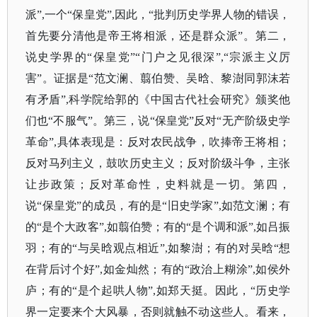
派”,一个“保皇党”,因此，“批判历史学界人物的错误，
首先要分清他是帝王将相派，还是群众派”。第二，
说史学界的“保皇党”“门户之见很深”,“宗派主义厉
害”。证据是“范文澜、翦伯赞、吴晗、黎澍同郭沫若
有矛盾”,科学院给郭的《中国古代社会研究》颁奖他
们也“不服气”。第三，说“保皇党”反对“无产阶级史学
革命”,具体表现是：反对农民战争，吹捧帝王将相；
反对马列主义，鼓吹历史主义；反对阶级斗争，主张
让步政策；反对革命性，史料就是一切。第四，
说“保皇党”的成员，有的是“旧史学家”,如范文澜；有
的“是个大政客”,如翦伯赞；有的“是个调和派”,如吕振
羽；有的“与吴晗观点相近”,如黎澍；有的对吴晗“想
在背后讨个好”,如金灿然；有的“政治上糊涂”,如侯外
庐；有的“是个起哄人物”,如郑天挺。因此，“历史学
界一定要来个大风暴，否则就触不动这些人。看来，