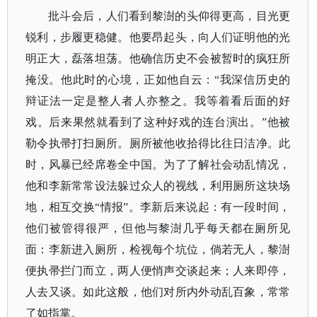
批斗会后，人们看到黎澍的头仰得更高，目光更
锐利，步履更稳健。他要昂起头，向人们证明他的光
明正大，磊落坦荡。他确信历史不会被暂时的疯狂所
掩没。他此时的心境，正如他自云：
“我深信历史的
辩证法一定是整人者人亦整之。我等着看后面的好
戏。后来果然就看到了这种好戏的连台演出。”他被
勒令执帚打扫厕所。厕所被他收拾得比往日洁净。此
时，风暴已经席卷全中国。为了了解社会动乱情况，
他和李新常常设法躲过众人的视线，利用厕所这块场
地，相互交换“情报”。李新后来说起：有一段时间，
他们被管得很严，但他与黎澍几乎每天都在厕所见
面：李新进入厕所，检视每个坑位，倘若无人，黎澍
便执帚拦门而立，两人便悄声交谈起来；人来即停，
人去又谈。如此这般，他们对所内外动乱百象，常常
了如指掌。