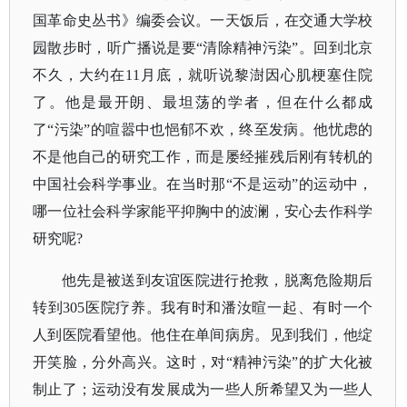
国革命史丛书》编委会议。一天饭后，在交通大学校
园散步时，听广播说是要“清除精神污染”。回到北京
不久，大约在11月底，就听说黎澍因心肌梗塞住院
了。他是最开朗、最坦荡的学者，但在什么都成
了“污染”的喧嚣中也悒郁不欢，终至发病。他忧虑的
不是他自己的研究工作，而是屡经摧残后刚有转机的
中国社会科学事业。在当时那“不是运动”的运动中，
哪一位社会科学家能平抑胸中的波澜，安心去作科学
研究呢?
他先是被送到友谊医院进行抢救，脱离危险期后
转到
305医院疗养。我有时和潘汝暄一起、有时一个
人到医院看望他。他住在单间病房。见到我们，他绽
开笑脸，分外高兴。这时，对“精神污染”的扩大化被
制止了；运动没有发展成为一些人所希望又为一些人