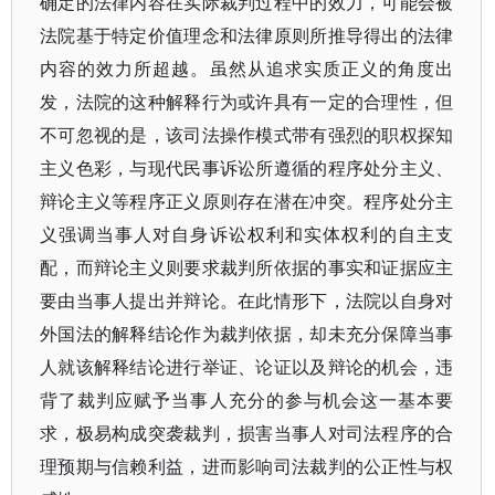
确定的法律内容在实际裁判过程中的效力，可能会被
法院基于特定价值理念和法律原则所推导得出的法律
内容的效力所超越。虽然从追求实质正义的角度出
发，法院的这种解释行为或许具有一定的合理性，但
不可忽视的是，该司法操作模式带有强烈的职权探知
主义色彩，与现代民事诉讼所遵循的程序处分主义、
辩论主义等程序正义原则存在潜在冲突。程序处分主
义强调当事人对自身诉讼权利和实体权利的自主支
配，而辩论主义则要求裁判所依据的事实和证据应主
要由当事人提出并辩论。在此情形下，法院以自身对
外国法的解释结论作为裁判依据，却未充分保障当事
人就该解释结论进行举证、论证以及辩论的机会，违
背了裁判应赋予当事人充分的参与机会这一基本要
求，极易构成突袭裁判，损害当事人对司法程序的合
理预期与信赖利益，进而影响司法裁判的公正性与权